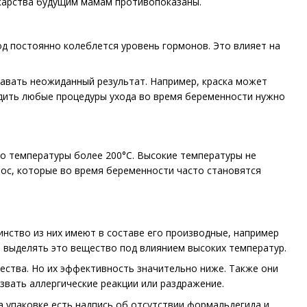
екарства будущим мамам противопоказаны.
д постоянно колеблется уровень гормонов. Это влияет на
давать неожиданный результат. Например, краска может
одить любые процедуры ухода во время беременности нужно
о температуры более 200°C. Высокие температуры не
лос, которые во время беременности часто становятся
нство из них имеют в составе его производные, например
т выделять это вещество под влиянием высоких температур.
ества. Но их эффективность значительно ниже. Также они
звать аллергические реакции или раздражение.
 упаковке есть надпись об отсутствии формальдегида и