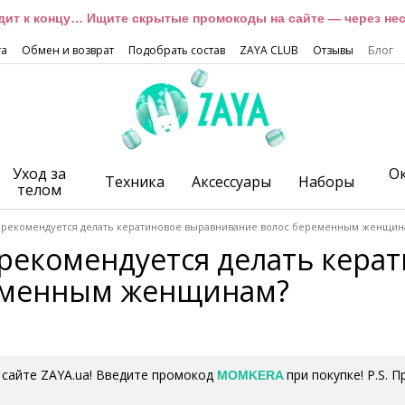
дит к концу… Ищите скрытые промокоды на сайте — через неск
та
Обмен и возврат
Подобрать состав
ZAYA CLUB
Отзывы
Блог
Уход за
О
Техника
Аксессуары
Наборы
телом
 рекомендуется делать кератиновое выравнивание волос беременным женщин
рекомендуется делать кера
еменным женщинам?
 сайте ZAYA.ua! Введите промокод
при покупке! P.S. 
MOMKERA