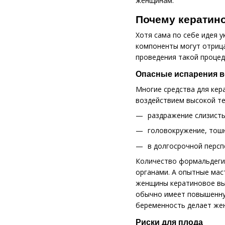
женщинам.
Почему кератин
Хотя сама по себе идея 
компоненты могут отрица
проведения такой процед
Опасные испарения в
Многие средства для кер
воздействием высокой т
раздражение слизистых
головокружение, тошн
в долгосрочной персп
Количество формальдеги
органами. А опытные мас
женщины кератиновое вы
обычно имеет повышенную
беременность делает же
Риски для плода