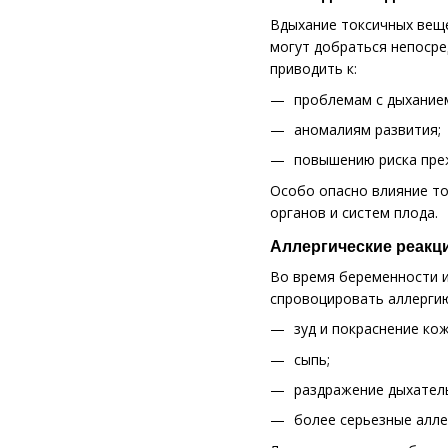
Вдыхание токсичных веще
могут добраться непоср
приводить к:
проблемам с дыханием
аномалиям развития;
повышению риска пре
Особо опасно влияние то
органов и систем плода.
Аллергические реакц
Во время беременности и
спровоцировать аллергию
зуд и покраснение ко
сыпь;
раздражение дыхатель
более серьезные алле