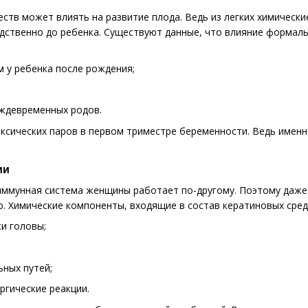
ств может влиять на развитие плода. Ведь из легких химическ
едственно до ребенка. Существуют данные, что влияние форма
 у ребенка после рождения;
ждевременных родов.
ксических паров в первом триместре беременности. Ведь имен
ии
ммунная система женщины работает по-другому. Поэтому даже 
. Химические компоненты, входящие в состав кератиновых средс
жи головы;
ных путей;
ргические реакции.