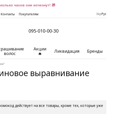
олько часов они исчезнут! 🎁
Укр
Рус
Контакты
Покупателям
095-010-00-30
крашивание
Акции
Ликвидация
Бренды
волос
🔥
ам?
тиновое выравнивание
Промокод действует на все товары, кроме тех, которые уже