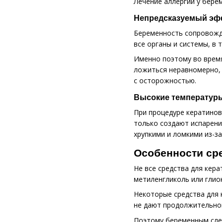
Лечение аллергии у бере
Непредсказуемый эф
Беременность сопровожда
все органы и системы, в 
Именно поэтому во время
ложиться неравномерно, 
с осторожностью.
Высокие температуры
При процедуре кератинов
только создают испарени
хрупкими и ломкими из-з
Особенности ср
Не все средства для кер
метиленгликоль или глио
Некоторые средства для 
не дают продолжительног
Поэтому беременным след