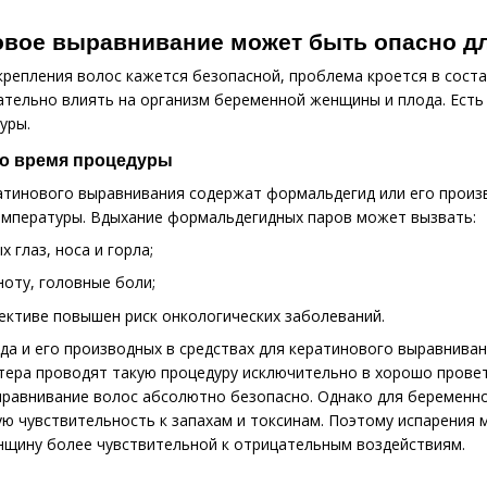
овое выравнивание может быть опасно д
укрепления волос кажется безопасной, проблема кроется в сост
тельно влиять на организм беременной женщины и плода. Есть 
уры.
о время процедуры
атинового выравнивания содержат формальдегид или его произ
емпературы. Вдыхание формальдегидных паров может вызвать:
 глаз, носа и горла;
оту, головные боли;
ективе повышен риск онкологических заболеваний.
да и его производных в средствах для кератинового выравнив
тера проводят такую ​​процедуру исключительно в хорошо пров
равнивание волос абсолютно безопасно. Однако для беременн
 чувствительность к запахам и токсинам. Поэтому испарения м
нщину более чувствительной к отрицательным воздействиям.