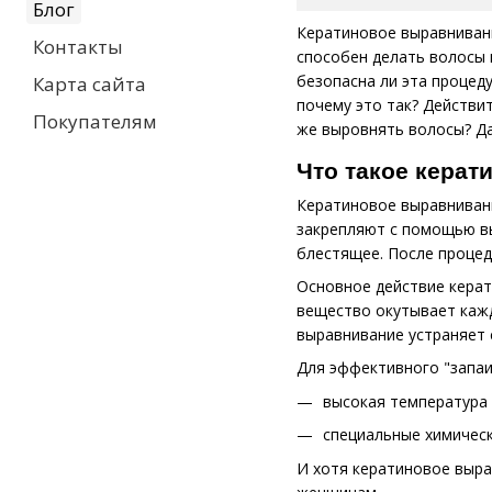
Блог
Кератиновое выравнивани
Контакты
способен делать волосы 
безопасна ли эта процед
Карта сайта
почему это так? Действи
Покупателям
же выровнять волосы? Да
Что такое кера
Кератиновое выравнивани
закрепляют с помощью вы
блестящее. После процед
Основное действие керат
вещество окутывает кажд
выравнивание устраняет 
Для эффективного "запаи
высокая температура 
специальные химическ
И хотя кератиновое выра