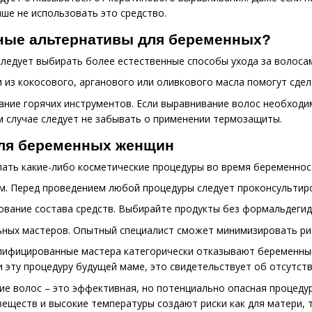
чше не использовать это средство.
сные альтернативы для беременных?
ледует выбирать более естественные способы ухода за волосам
 из кокосового, арганового или оливкового масла помогут сде
ние горячих инструментов. Если выравнивание волос необходи
м случае следует не забывать о применении термозащиты.
ля беременных женщин
ать какие-либо косметические процедуры во время беременнос
м. Перед проведением любой процедуры следует проконсультиро
вание состава средств. Выбирайте продукты без формальдегида
ных мастеров. Опытный специалист сможет минимизировать ри
лифицированные мастера категорически отказывают беременным
и эту процедуру будущей маме, это свидетельствует об отсутст
е волос – это эффективная, но потенциально опасная процеду
веществ и высокие температуры создают риски как для матери, т