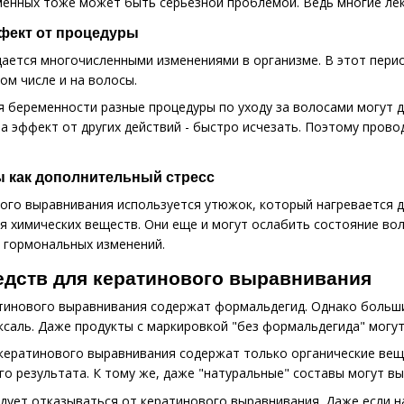
менных тоже может быть серьезной проблемой. Ведь многие л
фект от процедуры
ется многочисленными изменениями в организме. В этот перио
том числе и на волосы.
 беременности разные процедуры по уходу за волосами могут 
а эффект от других действий - быстро исчезать. Поэтому пров
 как дополнительный стресс
ого выравнивания используется утюжок, который нагревается д
я химических веществ. Они еще и могут ослабить состояние во
а гормональных изменений.
едств для кератинового выравнивания
атинового выравнивания содержат формальдегид. Однако больши
ксаль. Даже продукты с маркировкой "без формальдегида" могу
кератинового выравнивания содержат только органические вещ
о результата. К тому же, даже "натуральные" составы могут вы
ует отказываться от кератинового выравнивания. Даже если на