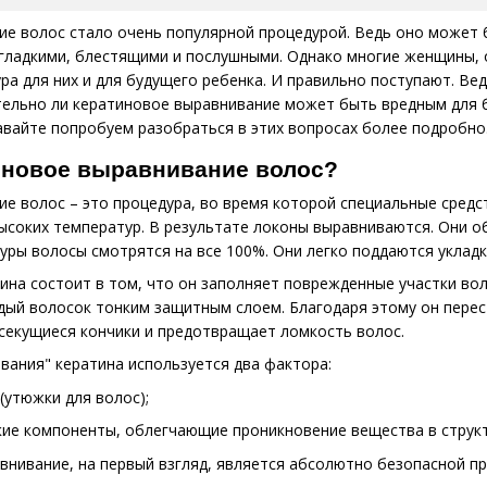
е волос стало очень популярной процедурой. Ведь оно может б
гладкими, блестящими и послушными. Однако многие женщины, 
ура для них и для будущего ребенка. И правильно поступают. В
тельно ли кератиновое выравнивание может быть вредным для 
вайте попробуем разобраться в этих вопросах более подробно
тиновое выравнивание волос?
е волос – это процедура, во время которой специальные средст
соких температур. В результате локоны выравниваются. Они о
уры волосы смотрятся на все 100%. Они легко поддаются уклад
ина состоит в том, что он заполняет поврежденные участки вол
ый волосок тонким защитным слоем. Благодаря этому он перест
секущиеся кончики и предотвращает ломкость волос.
вания" кератина используется два фактора:
(утюжки для волос);
ие компоненты, облегчающие проникновение вещества в структ
внивание, на первый взгляд, является абсолютно безопасной п