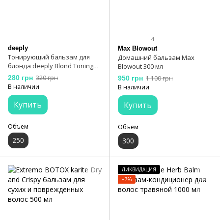
4
deeply
Max Blowout
Тонирующий бальзам для
Домашний бальзам Max
блонда deeply Blond Toning
Blowout 300 мл
Hair Balm
280 грн
320 грн
950 грн
1 100 грн
В наличии
В наличии
Купить
Купить
Объем
Объем
250
300
ЛИКВИДАЦИЯ
−7%