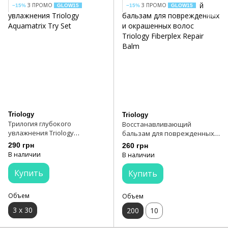
З ПРОМО
З ПРОМО
−15%
GLOW15
−15%
GLOW15
Triology
Triology
Трилогия глубокого
Восстанавливающий
увлажнения Triology
бальзам для поврежденных и
Aquamatrix Try Set
окрашенных волос Triology
290 грн
260 грн
Fiberplex Repair Balm
В наличии
В наличии
Купить
Купить
Объем
Объем
3 х 30
200
10