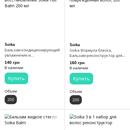
Soika
Soika
Бальзам кондиционирующий
Soika Формула блеска,
увлажнение и
Бальзам-реконструктор для
восстановление Soika Hair
сухих, тусклых и
140 грн
160 грн
Balm 200 мл
повреждённых волос 200 мл
В наличии
В наличии
Купить
Купить
Объем
Объем
200
200