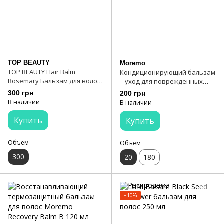
TOP BEAUTY
Moremo
TOP BEAUTY Hair Balm
Кондиционирующий бальзам
Rosemary Бальзам для волос
– уход для поврежденных
с розмарином
волос Moremo Advanced LPP
300 грн
200 грн
Treatment 20 мл
В наличии
В наличии
Купить
Купить
Объем
Объем
300
20
180
−10%