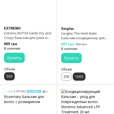
EXTREMO
Sergilac
Extremo BOTOX karite Dry and
Sergilac The Herb Balm
Crispy бальзам для сухих и
Бальзам-кондиционер для
поврежденных волос 500 мл
волос травяной 1000 мл
665 грн
897 грн
965 грн
В наличии
В наличии
Купить
Купить
Объем
Объем
500
250
1000
З ПРОМО
−15%
GLOW15