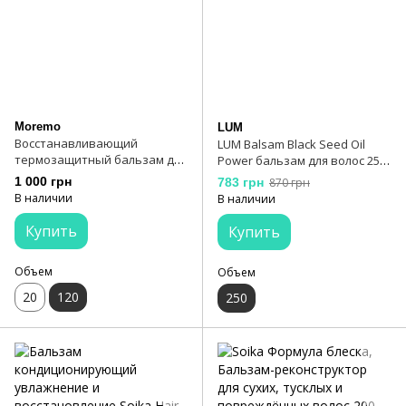
Moremo
LUM
Восстанавливающий
LUM Balsam Black Seed Oil
термозащитный бальзам для
Power бальзам для волос 250
волос Moremo Recovery Balm
мл
1 000 грн
783 грн
870 грн
B 120 мл
В наличии
В наличии
Купить
Купить
Объем
Объем
20
120
250