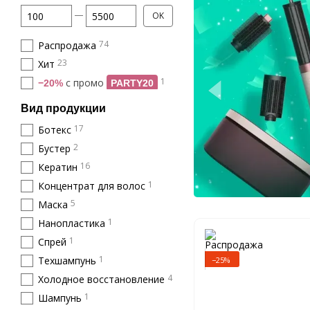
От Цена, грн
До Цена, грн
OK
74
Распродажа
23
Хит
1
с промо
−20%
PARTY20
Вид продукции
17
Ботекс
2
Бустер
16
Кератин
1
Концентрат для волос
5
Маска
1
Нанопластика
1
Спрей
1
Техшампунь
−25%
4
Холодное восстановление
1
Шампунь