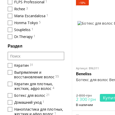
1
FLPS Professional
−18%
3
Richee
1
Maria Escandalosa
5
Honma Tokyo
1
Soupleliss
1
Dr.Therapy
Раздел
31
Кератин
Артикул: BNL011
Выпрямление и
Beneliss
55
восстановление волос
Ботекс для волос Ben
Кератин для плотных,
4
жестких, афро волос
21
Ботекс для волос
2 800 грн
Купи
2 300 грн
1
Домашний уход
В наличии
Нанопластика для плотных,
1
жестких и афро волос