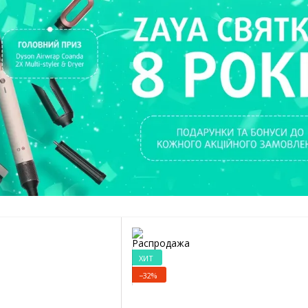
ХИТ
−32%