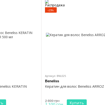
−25%
Артикул: BNL025
Beneliss
eneliss KERATIN
Кератин для волос Beneliss ARROZ
2 800 грн
ть
Купить
2 100 грн