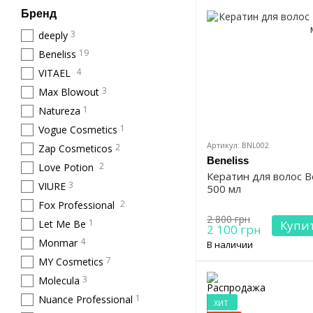
Бренд
3
deeply
19
Beneliss
4
VITAEL
3
Max Blowout
1
Natureza
1
Vogue Cosmetics
Артикул: BNL002
2
Zap Cosmeticos
Beneliss
2
Love Potion
Кератин для волос Be
3
VIURE
500 мл
2
Fox Professional
2 800 грн
1
Let Me Be
Купи
2 100 грн
4
Monmar
В наличии
7
MY Cosmetics
3
Molecula
1
Nuance Professional
ХИТ