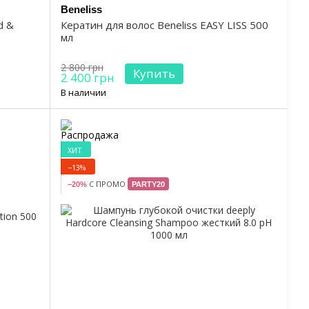
Beneliss
d &
Кератин для волос Beneliss EASY LISS 500
мл
2 800 грн
Купить
2 400 грн
В наличии
ХИТ
−13%
С ПРОМО
−20%
PARTY20