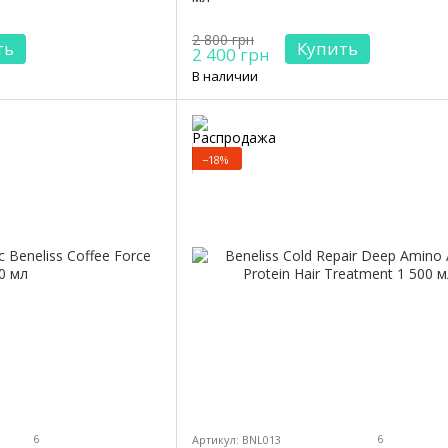
2 800 грн
ть
Купить
2 400 грн
В наличии
−18%
6
6
Артикул: BNL013