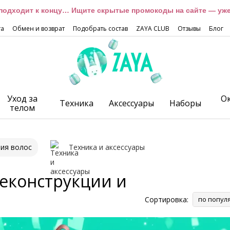
подходит к концу… Ищите скрытые промокоды на сайте — уже 
та
Обмен и возврат
Подобрать состав
ZAYA CLUB
Отзывы
Блог
Уход за
О
Техника
Аксессуары
Наборы
телом
ния волос
Техника и аксессуары
реконструкции и
Сортировка:
по попул