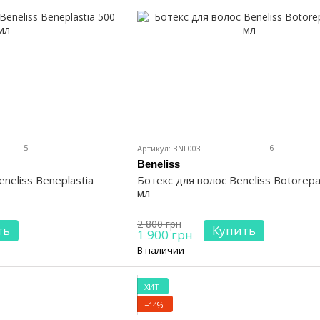
5
6
Артикул: BNL003
Beneliss
neliss Beneplastia
Ботекс для волос Beneliss Botorepa
мл
2 800 грн
ть
Купить
1 900 грн
В наличии
ХИТ
−14%