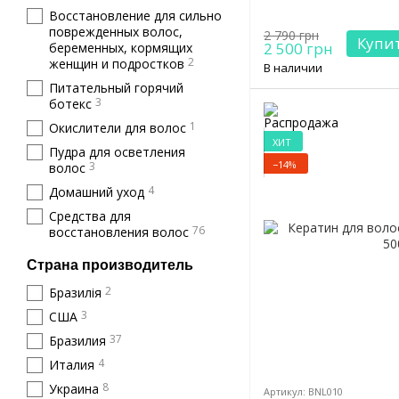
Восстановление для сильно
поврежденных волос,
2 790 грн
Купи
2 500 грн
беременных, кормящих
2
женщин и подростков
В наличии
Питательный горячий
3
ботекс
1
Окислители для волос
ХИТ
Пудра для осветления
−14%
3
волос
4
Домашний уход
Средства для
76
восстановления волос
Страна производитель
2
Бразилія
3
США
37
Бразилия
4
Италия
8
Украина
Артикул: BNL010