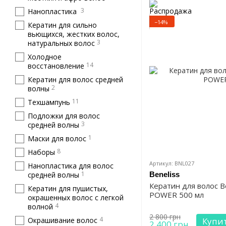
3
Нанопластика
−14%
Кератин для сильно
вьющихся, жестких волос,
3
натуральных волос
Холодное
14
восстановление
Кератин для волос средней
2
волны
11
Техшампунь
Подложки для волос
3
средней волны
1
Маски для волос
8
Наборы
Артикул: BNL027
Нанопластика для волос
1
средней волны
Beneliss
Кератин для волос B
Кератин для пушистых,
POWER 500 мл
окрашенных волос с легкой
4
волной
2 800 грн
4
Окрашивание волос
Купи
2 400 грн