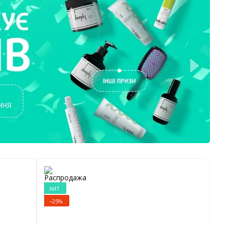
ХИТ
−25%