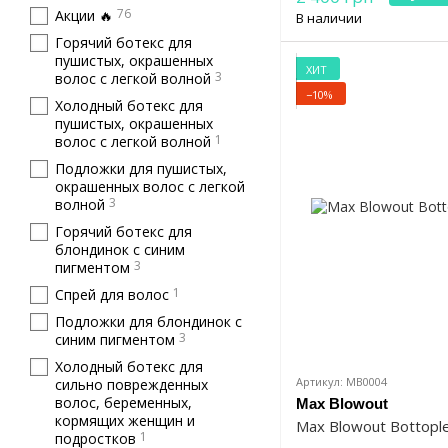
76
Акции 🔥
В наличии
Горячий ботекс для
пушистых, окрашенных
ХИТ
3
волос с легкой волной
−10%
Холодный ботекс для
пушистых, окрашенных
1
волос с легкой волной
Подложки для пушистых,
окрашенных волос с легкой
3
волной
Горячий ботекс для
блондинок с синим
3
пигментом
1
Спрей для волос
Подложки для блондинок с
3
синим пигментом
Холодный ботекс для
Артикул: MB0004
сильно поврежденных
волос, беременных,
Max Blowout
кормящих женщин и
Max Blowout Bottopl
1
подростков