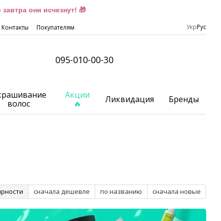
завтра они исчезнут! 🎁
Укр
Рус
Контакты
Покупателям
095-010-00-30
крашивание
Акции
Ликвидация
Бренды
волос
🔥
ярности
сначала дешевле
по названию
сначала новые