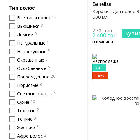
Beneliss
Тип волос
Кератин для волос Be
500 мл
12
Все типы волос
2
Вьющиеся
2 800 грн
Купи
9
Ломкие
2 400 грн
В наличии
1
Натуральные
8
Непослушные
3
Окрашенные
9
Ослабленные
ХИТ
−18%
26
Поврежденные
8
Пористые
5
Светлые волосы
10
Сухие
2
Толстые
3
Тонкие
6
Жесткие
2
Афро волос