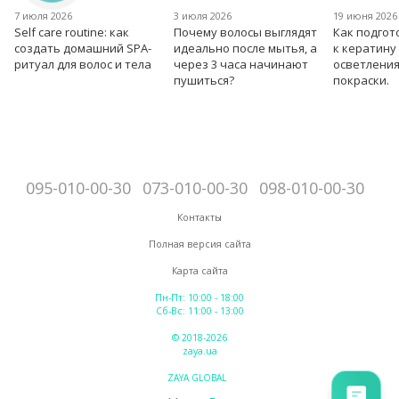
7 июля 2026
3 июля 2026
19 июня 2026
Self care routine: как
Почему волосы выглядят
Как подгот
создать домашний SPA-
идеально после мытья, а
к кератину
ритуал для волос и тела
через 3 часа начинают
осветления
пушиться?
покраски.
095-010-00-30
073-010-00-30
098-010-00-30
Контакты
Полная версия сайта
Карта сайта
Пн-Пт: 10:00 - 18:00
Сб-Вс: 11:00 - 13:00
© 2018-2026
zaya.ua
ZAYA GLOBAL