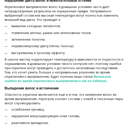
Нарушение цвета волос и нежелательные оттенки
Кератиновое выпрямление волос в домашних условиях часто даёт
непредсказуемые результаты на окрашенных прядях. Неправильно
выбранный состав или высокая температура могут полностью изменить
внешний вид цвета. Это приводит к:
вымытию холодных пигментов;
появлению жёлтых, рыжих или зеленоватых тонов;
затемнению полотна;
неравномерному цвету (пятна, полосы);
выгоревшему и тусклому эффекту.
В салоне мастер корректирует температуру в зависимости от пористости и
окрашивания, в домашних условиях такого контроля нет, поэтому ошибки
при кератине могут приводить к достаточно негативным последствиям.
Тем, кто хочет узнать больше о неправильных решениях во время
кератинового выпрямления, будет полезна наша статья
Фатальные
.
ошибки во время кератинового выпрямления и как их избежать
Выпадение волос и истончение
Опасность кератина заключается ещё и в том, что натяжение волос во
время выпрямления, перегрев, контакт состава с кожей и токсичные пары
могут спровоцировать:
ослабление луковиц;
нарушение микроциркуляции кожи головы;
реактивное выпадение.