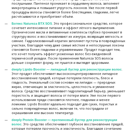
послушными. Пантенол проникает в сердцевину волоса, заполняет
микротрещины и повышает упругость локонов. Уже после первой
процедуры волосы становятся более блестящими, гладкими, легче
расчёсываются и приобретают объём.
. Это профессиональное средство, которое
Ботекс Natureza BTX SOS
сочетает интенсивное питание и эффект лёгкого выпрямления.
Органические масла и витаминные комплексы глубоко проникают в
структуру волос и восстанавливают их изнутри, возвращая мягкость и
сияние. Гидролизованный кератин заполняет пустоты в повреждённых
участках, благодаря чему даже самые жёсткие и непослушные локоны
становятся более гладкими и управляемыми. Продукт подходит тем,
кто хочет получить эффект ухоженных волос без ежедневной
термической укладки. После применения Natureza SOS волосы
дольше сохраняют форму, не пушатся и выглядят здоровыми.
.
deeply Lipido Booster — липидный бустер для реконструкции волос
Этот продукт обеспечивает высококонцентрированное липидное
восстановление прядей, которые потеряли плотность, блеск и
гладкость. Уникальный состав основан на липидах — природных
жирах, отвечающих за эластичность, целостность и увлажнение
волоса. Средство восстанавливает гидролипидный барьер, уменьшает
пористость и защищает волосы от потери влаги. Уже после первого
использования пряди становятся плотнее, гладкими и менее
ломкими. Lipido Booster идеально подходит для сухих, пористых и
сильно повреждённых волос, включая те, что пострадали от
окрашивания или высоких температур.
deeply Protein Booster — протеиновый бустер для реконструкции
. Это средство обеспечивает глубокое восстановление прядей,
волос
которые потеряли прочность и эластичность. Благодаря сочетанию