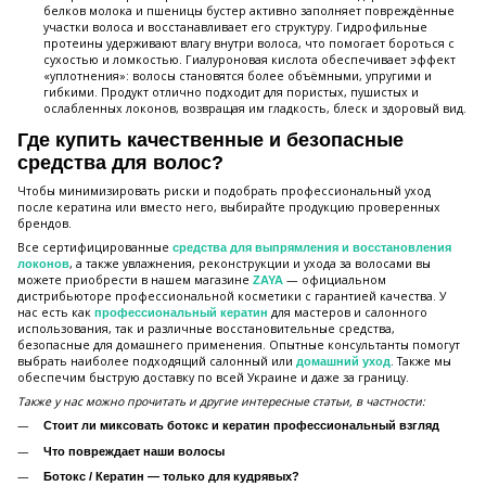
белков молока и пшеницы бустер активно заполняет повреждённые
участки волоса и восстанавливает его структуру. Гидрофильные
протеины удерживают влагу внутри волоса, что помогает бороться с
сухостью и ломкостью. Гиалуроновая кислота обеспечивает эффект
«уплотнения»: волосы становятся более объёмными, упругими и
гибкими. Продукт отлично подходит для пористых, пушистых и
ослабленных локонов, возвращая им гладкость, блеск и здоровый вид.
Где купить качественные и безопасные
средства для волос?
Чтобы минимизировать риски и подобрать профессиональный уход
после кератина или вместо него, выбирайте продукцию проверенных
брендов.
Все сертифицированные
средства для выпрямления и восстановления
, а также увлажнения, реконструкции и ухода за волосами вы
локонов
можете приобрести в нашем магазине
— официальном
ZAYA
дистрибьюторе профессиональной косметики с гарантией качества. У
нас есть как
для мастеров и салонного
профессиональный кератин
использования, так и различные восстановительные средства,
безопасные для домашнего применения. Опытные консультанты помогут
выбрать наиболее подходящий салонный или
. Также мы
домашний уход
обеспечим быструю доставку по всей Украине и даже за границу.
Также у нас можно прочитать и другие интересные статьи, в частности:
Стоит ли миксовать ботокс и кератин профессиональный взгляд
Что повреждает наши волосы
Ботокс / Кератин — только для кудрявых?