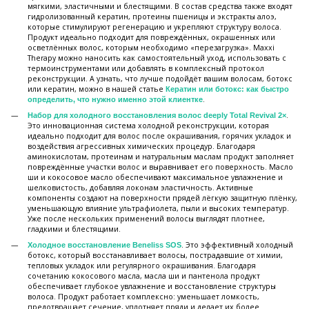
мягкими, эластичными и блестящими. В состав средства также входят
гидролизованный кератин, протеины пшеницы и экстракты алоэ,
которые стимулируют регенерацию и укрепляют структуру волоса.
Продукт идеально подходит для повреждённых, окрашенных или
осветлённых волос, которым необходимо «перезагрузка». Maxxi
Therapy можно наносить как самостоятельный уход, использовать с
термоинструментами или добавлять в комплексный протокол
реконструкции. А узнать, что лучше подойдёт вашим волосам, ботокс
или кератин, можно в нашей статье
Кератин или ботокс: как быстро
.
определить, что нужно именно этой клиентке
.
Набор для холодного восстановления волос deeply Total Revival 2×
Это инновационная система холодной реконструкции, которая
идеально подходит для волос после окрашивания, горячих укладок и
воздействия агрессивных химических процедур. Благодаря
аминокислотам, протеинам и натуральным маслам продукт заполняет
повреждённые участки волос и выравнивает его поверхность. Масло
ши и кокосовое масло обеспечивают максимальное увлажнение и
шелковистость, добавляя локонам эластичность. Активные
компоненты создают на поверхности прядей лёгкую защитную плёнку,
уменьшающую влияние ультрафиолета, пыли и высоких температур.
Уже после нескольких применений волосы выглядят плотнее,
гладкими и блестящими.
. Это эффективный холодный
Холодное восстановление Beneliss SOS
ботокс, который восстанавливает волосы, пострадавшие от химии,
тепловых укладок или регулярного окрашивания. Благодаря
сочетанию кокосового масла, масла ши и пантенола продукт
обеспечивает глубокое увлажнение и восстановление структуры
волоса. Продукт работает комплексно: уменьшает ломкость,
предотвращает сечение, уплотняет пряди и делает их более