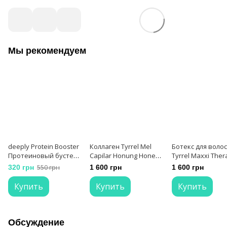
Мы рекомендуем
deeply Protein Booster
Коллаген Tyrrel Mel
Ботекс для волос
Протеиновый бустер
Capilar Honung Honey,
Tyrrel Maxxi Ther
для реконструкции
500 мл
Moisture, 500 мл
320 грн
550 грн
1 600 грн
1 600 грн
волос
Купить
Купить
Купить
Обсуждение