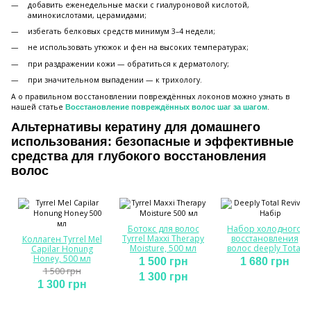
добавить еженедельные маски с гиалуроновой кислотой,
аминокислотами, церамидами;
избегать белковых средств минимум 3–4 недели;
не использовать утюжок и фен на высоких температурах;
при раздражении кожи — обратиться к дерматологу;
при значительном выпадении — к трихологу.
А о правильном восстановлении повреждённых локонов можно узнать в
нашей статье
.
Восстановление повреждённых волос шаг за шагом
Альтернативы кератину для домашнего
использования: безопасные и эффективные
средства для глубокого восстановления
волос
Ботокс для волос
Набор холодного
Tyrrel Maxxi Therapy
восстановления
Коллаген Tyrrel Mel
Moisture, 500 мл
волос deeply Total
Capilar Honung
Revival (2 шт)
Honey, 500 мл
1 500 грн
1 680 грн
1 500 грн
1 300 грн
1 300 грн