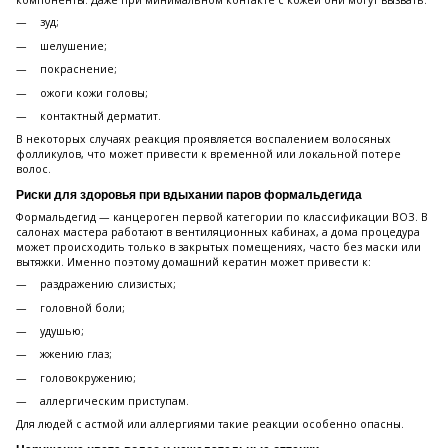
компоненты. Даже при минимальном контакте с кожей они могут вызвать:
зуд;
шелушение;
покраснение;
ожоги кожи головы;
контактный дерматит.
В некоторых случаях реакция проявляется воспалением волосяных
фолликулов, что может привести к временной или локальной потере
волос.
Риски для здоровья при вдыхании паров формальдегида
Формальдегид — канцероген первой категории по классификации ВОЗ. В
салонах мастера работают в вентиляционных кабинах, а дома процедура
может происходить только в закрытых помещениях, часто без маски или
вытяжки. Именно поэтому домашний кератин может привести к:
раздражению слизистых;
головной боли;
удушью;
жжению глаз;
головокружению;
аллергическим приступам.
Для людей с астмой или аллергиями такие реакции особенно опасны.