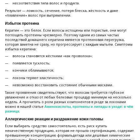
несоответствия типа волос и продукта.
Результат — ломкость, сечение, потеря блеска, жёсткость и даже
«плавление» волос при выпрямлении.
Избыток протеина
Кератин — это белок. Если волосы истощены или пористые, они могут
поглощать протеины чрезмерно. Поэтому одним из самых частых
последствий домашнего кератина является протеиновая перегрузка,
которая заметна не сразу, но прогрессирует с каждым мытьём. Симптомы
избытка кератина:
волосы становятся жёсткими «как проволока»;
появляется тусклость;
кончики обламываются;
локоны теряют эластичность;
невозможно восстановить состояние обычными масками.
Такие проявления свидетельствуют, что волосам требуется глубокое
увлажнение и отказ от любых белковых процедур минимум на несколько
недель. А прочитать о роли разных компонентов в уходе за локонами
можно в нашей статье
Аминокислоты, протеины и липиды в уходе: в чём
.
разница
Аллергические реакции и раздражение кожи головы
Если выбирать средство самостоятельно, есть риск купить
некачественную продукцию, которая не прошла сертификацию, содержит
превышенную концентрацию формальдегида или дешёвые химические