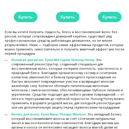
Купить
Купить
Купить
Если вы хотите получить гладкость, блеск и восстановление волос без
рисков, которые сопровождают домашний кератин, существует ряд
профессиональных средств, работающих деликатнее, но не менее
результативно. Ниже — подборка самых эффективных продуктов, которые
можно применять самостоятельно и получить заметный эффект уже после
первой процедуры:
. Это
Коллаген для волос Tyrrel Mel Capilar Honung Honey
современный реконструктор, созданный специально для
восстановления волос, которые потеряли плотность, эластичность и
природный блеск. Благодаря органическому составу и сочетанию
коллагена, аминокислот и белков природного происхождения он
быстро заполняет повреждённые участки и возвращает волосам
жизненную силу. Коллаген обогащён питательным маточным
молочком с омега-кислотами, обеспечивающими глубокое питание и
укрепление. Средство подходит для любого уровня повреждений — от
лёгкого пересушивания до глубокой пористости. Honung Honey можно
применять в формате уходовой маски, для холодной реконструкции
или как дополнительную защиту перед термическими процедурами.
. Это липидный ботекс,
Ботекс для волос Tyrrel Maxxi Therapy Moisture
который восстанавливает волосы за счёт сочетания натуральных
масел и высокотехнологичных компонентов. Благодаря маслам ши,
арганы и кокоса он интенсивно насыщает волосы влагой, делая их