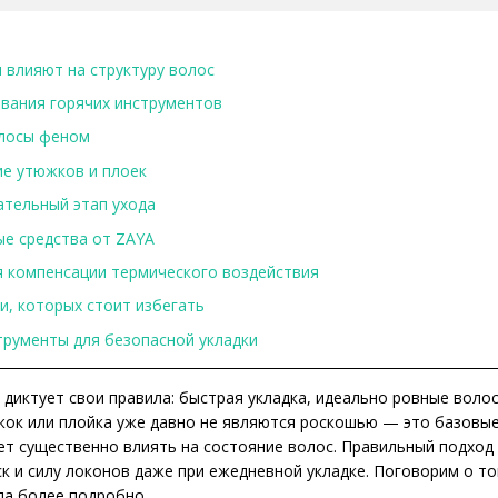
 влияют на структуру волос
вания горячих инструментов
олосы феном
ие утюжков и плоек
ательный этап ухода
е средства от ZAYA
я компенсации термического воздействия
, которых стоит избегать
трументы для безопасной укладки
диктует свои правила: быстрая укладка, идеально ровные воло
жок или плойка уже давно не являются роскошью — это базовые
т существенно влиять на состояние волос. Правильный подход
ск и силу локонов даже при ежедневной укладке. Поговорим о т
да более подробно.