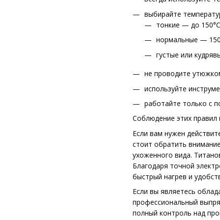
выбирайте температур
тонкие — до 150°C
нормальные — 150
густые или кудряв
не проводите утюжком
используйте инструм
работайте только с п
Соблюдение этих правил 
Если вам нужен действит
стоит обратить внимани
ухоженного вида. Титано
Благодаря точной элект
быстрый нагрев и удобст
Если вы являетесь облад
профессиональный выпря
полный контроль над про