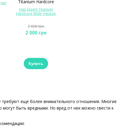
Hair
Hair Expert Titanium
Hardcore Wide утюжок
2 600 грн
2 000 грн
Купить
у требуют еще более внимательного отношения. Многие
 могут быть вредными. Но вред от них можно свести к
екомендации: