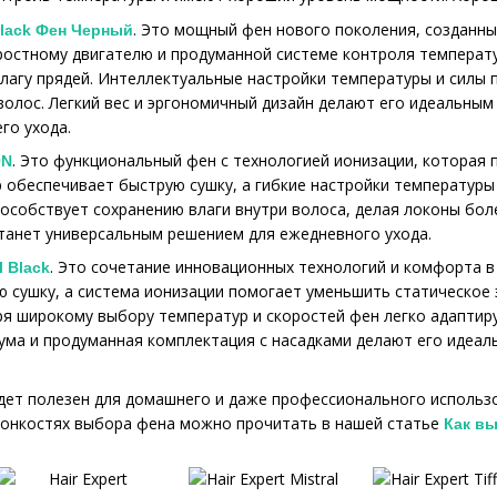
. Это мощный фен нового поколения, созданны
Black Фен Черный
остному двигателю и продуманной системе контроля температу
лагу прядей. Интеллектуальные настройки температуры и силы
волос. Легкий вес и эргономичный дизайн делают его идеальным
го ухода.
. Это функциональный фен с технологией ионизации, которая
ON
обеспечивает быструю сушку, а гибкие настройки температуры
пособствует сохранению влаги внутри волоса, делая локоны бо
танет универсальным решением для ежедневного ухода.
. Это сочетание инновационных технологий и комфорта 
l Black
 сушку, а система ионизации помогает уменьшить статическое 
я широкому выбору температур и скоростей фен легко адаптируе
шума и продуманная комплектация с насадками делают его идеа
дет полезен для домашнего и даже профессионального использ
тонкостях выбора фена можно прочитать в нашей статье
Как вы