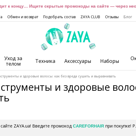
дит к концу… Ищите скрытые промокоды на сайте — через неск
та
Обмен и возврат
Подобрать состав
ZAYA CLUB
Отзывы
Блог
Уход за
О
Техника
Аксессуары
Наборы
телом
струменты и здоровые волосы: как без вреда сушить и выравнивать
струменты и здоровые волос
ть
 сайте ZAYA.ua! Введите промокод
при покупке! 
CAREFORHAIR