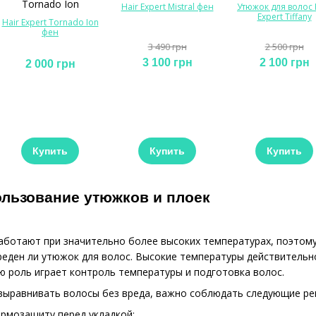
Hair Expert Mistral фен
Утюжок для волос 
Expert Tiffany
Hair Expert Tornado Ion
фен
3 490 грн
2 500 грн
3 100 грн
2 100 грн
2 000 грн
Купить
Купить
Купить
ользование утюжков и плоек
аботают при значительно более высоких температурах, поэтом
реден ли утюжок для волос. Высокие температуры действительно
ю роль играет контроль температуры и подготовка волос.
к выравнивать волосы без вреда, важно соблюдать следующие р
ермозащиту перед укладкой;