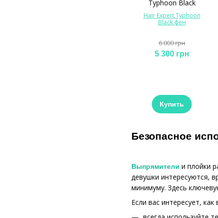
Hair Expert Typhoon
Black фен
6 000 грн
5 300 грн
Купить
Безопасное исп
и плойки р
Выпрямители
девушки интересуются, в
минимуму. Здесь ключеву
Если вас интересует, ка
всегда используйте т