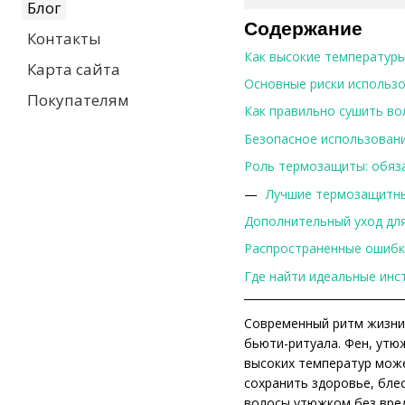
Блог
Содержание
Контакты
Как высокие температуры
Карта сайта
Основные риски использо
Покупателям
Как правильно сушить в
Безопасное использован
Роль термозащиты: обяз
Лучшие термозащитны
Дополнительный уход дл
Распространенные ошибки
Где найти идеальные инс
Современный ритм жизни 
бьюти-ритуала. Фен, утю
высоких температур може
сохранить здоровье, бле
волосы утюжком без вре