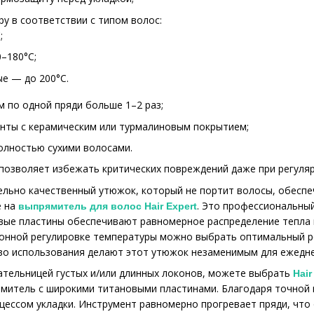
у в соответствии с типом волос:
;
–180°C;
ые — до 200°C.
 по одной пряди больше 1–2 раз;
енты с керамическим или турмалиновым покрытием;
олностью сухими волосами.
позволяет избежать критических повреждений даже при регуля
ельно качественный утюжок, который не портит волосы, обеспе
е на
. Это профессиональный
выпрямитель для волос Hair Expert
вые пластины обеспечивают равномерное распределение тепла 
ронной регулировке температуры можно выбрать оптимальный р
во использования делают этот утюжок незаменимым для ежедне
ательницей густых и/или длинных локонов, можете выбрать
Hair
митель с широкими титановыми пластинами. Благодаря точной 
цессом укладки. Инструмент равномерно прогревает пряди, что