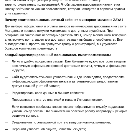
Использовать бонусную программу есть возможность только у
зарегистрированных пользователей. Чтобы зарегистрироваться нажмите на
кнопку Войти возле иконки пользователя, которая находится в верхнем правом
углу странички.
Почему стоит использовать личный кабинет в интернет-магазине ZAYA?
Для выбора, оформления и оплаты заказов не нужно регистрироваться на сайте.
Мы сделали процесс покупки максимально доступным и удобным. При
оформлении заказа вам необходимо указать ФИО, номер мобильного телефона,
электронную почту, адрес для доставки товара и выбрать способ оплаты. Все
выглядит очень просто, но пропустив графу с регистрацией, вы упускаете
большое количество преимуществ!
Каждый зарегистрированный пользователь имеет возможность:
Легко и удобно оформлять заказы. Вам больше не нужно повторно вводить
всю личную информацию (способ доставки и оплаты, личную информацию
и другое);
Сайт будет автоматически узнавать вас и, где необходимо, предоставлять
информацию для оформления заказа и автоматически предоставлять
доступ к вашей учетной записи;
Редактировать свои данные в Личном кабинете;
Просматривать статус платежей и товар в Истории покупок;
Если возникнет проблема, клиент сможет обратиться в службу поддержки,
указав номер заказа. Это значительно облегчит работу оператору и ускорит
решение вопроса;
Уведомления по электронной почте о выпуске новинок компании;
Первыми узнавать об акциях, новостях, скидках;