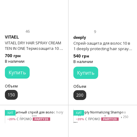
46
9
VITAEL
deeply
VITAEL DRY HAIR SPRAY CREAM
Спрей-защита для волос 10 в
TEN IN ONE Термозащита 10 в
1 deeply protecting hair spray
1 150 мл
10 in 1 200 мл
700 грн
540 грн
В наличии
В наличии
Купить
Купить
Объем
Объем
150
200
ХИТ
ХИТ
С ПРОМО
С ПРОМО
−20%
PARTY20
−20%
PARTY20