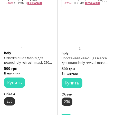
С ПРОМО
С ПРОМО
−20%
PARTY20
−20%
PARTY20
1
2
holy
holy
Освежающая маска для
Восстанавливающая маска
волос holy refresh mask 250
для волос holy revival mask
мл
250 мл
500 грн
500 грн
В наличии
В наличии
Купить
Купить
Объем
Объем
250
250