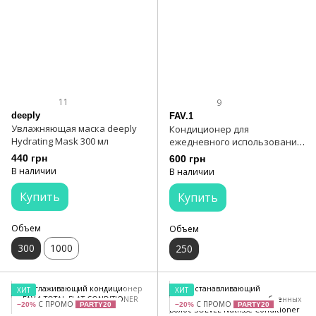
11
9
deeply
FAV.1
Увлажняющая маска deeply
Кондиционер для
Hydrating Mask 300 мл
ежедневного использования
FAV.1 DAILY SHINE
440 грн
600 грн
CONDITIONER
В наличии
В наличии
Купить
Купить
Объем
Объем
300
1000
250
ХИТ
ХИТ
С ПРОМО
С ПРОМО
−20%
PARTY20
−20%
PARTY20