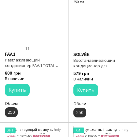
11
FAV.1
SOLVÉE
Разглаживающий
Восстанавливающий
кондиционер FAV.1 TOTAL
кондиционер для
FLAT CONDITIONER
ослабленных волос SOLVÉE
600 грн
579 грн
Nutrisse Conditioner 250 мл
В наличии
В наличии
Купить
Купить
Объем
Объем
250
250
ХИТ
ХИТ
С ПРОМО
С ПРОМО
−20%
PARTY20
−20%
PARTY20