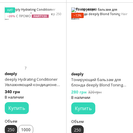
ХИТ
−13%
С ПРОМО
−20%
PARTY20
7
deeply
deeply
deeply Hydrating Conditioner
Тонирующий бальзам для
Увлажняющий кондиционер
блонда deeply Blond Toning
250 мл
Hair Balm
340 грн
280 грн
320 грн
В наличии
В наличии
Купить
Купить
Объем
Объем
250
1000
250