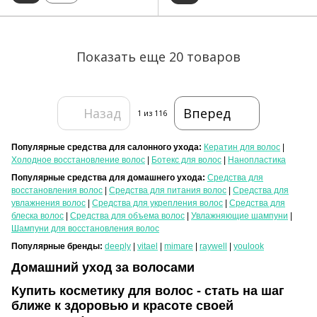
Показать еще 20 товаров
Назад
Вперед
1
из 116
Популярные средства для салонного ухода:
Кератин для волос
|
Холодное восстановление волос
|
Ботекс для волос
|
Нанопластика
Популярные средства для домашнего ухода:
Средства для
восстановления волос
|
Средства для питания волос
|
Средства для
увлажнения волос
|
Средства для укрепления волос
|
Средства для
блеска волос
|
Средства для объема волос
|
Увлажняющие шампуни
|
Шампуни для восстановления волос
Популярные бренды:
deeply
|
vitael
|
mimare
|
raywell
|
youlook
Домашний уход за волосами
Купить косметику для волос - стать на шаг
ближе к здоровью и красоте своей