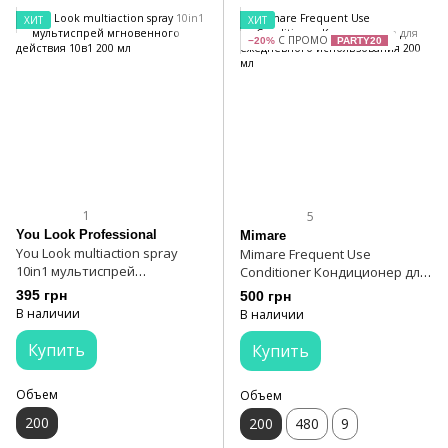
ХИТ
ХИТ
С ПРОМО
−20%
PARTY20
1
5
You Look Professional
Mimare
You Look multiaction spray
Mimare Frequent Use
10in1 мультиспрей
Conditioner Кондиционер для
мгновенного действия 10в1
ежедневного использования
395 грн
500 грн
200 мл
200 мл
В наличии
В наличии
Купить
Купить
Объем
Объем
200
200
480
9