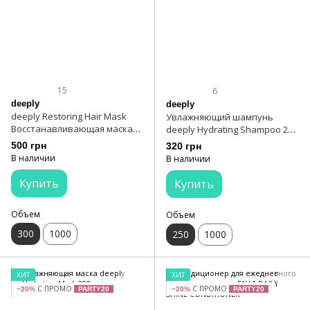
15
6
deeply
deeply
deeply Restoring Hair Mask
Увлажняющий шампунь
Восстанавливающая маска
deeply Hydrating Shampoo 250
для волос 300 мл
мл
500 грн
320 грн
В наличии
В наличии
Купить
Купить
Объем
Объем
300
1000
250
1000
ХИТ
ХИТ
С ПРОМО
С ПРОМО
−20%
PARTY20
−20%
PARTY20