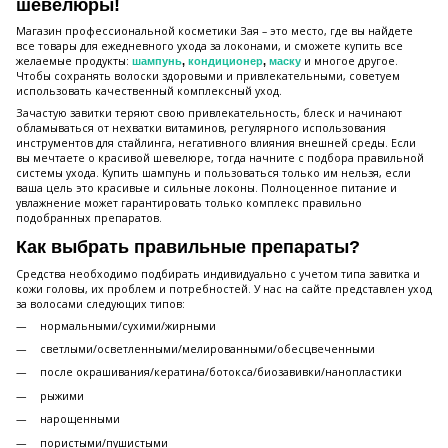
шевелюры!
Магазин профессиональной косметики Зая – это место, где вы найдете
все товары для ежедневного ухода за локонами, и сможете купить все
желаемые продукты:
и многое другое.
шампунь
,
кондиционер
,
маску
Чтобы сохранять волоски здоровыми и привлекательными, советуем
использовать качественный комплексный уход.
Зачастую завитки теряют свою привлекательность, блеск и начинают
обламываться от нехватки витаминов, регулярного использования
инструментов для стайлинга, негативного влияния внешней среды. Если
вы мечтаете о красивой шевелюре, тогда начните с подбора правильной
системы ухода. Купить шампунь и пользоваться только им нельзя, если
ваша цель это красивые и сильные локоны. Полноценное питание и
увлажнение может гарантировать только комплекс правильно
подобранных препаратов.
Как выбрать правильные препараты?
Средства необходимо подбирать индивидуально с учетом типа завитка и
кожи головы, их проблем и потребностей. У нас на сайте представлен уход
за волосами следующих типов:
нормальными/сухими/жирными
светлыми/осветленными/мелированными/обесцвеченными
после окрашивания/кератина/ботокса/биозавивки/нанопластики
рыжими
нарощенными
пористыми/пушистыми