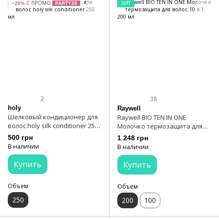
С ПРОМО
ХИТ
−20%
PARTY20
2
38
holy
Raywell
Шелковый кондиционер для
Raywell BIO TEN IN ONE
волос holy silk conditioner 250
Молочко термозащита для
мл
волос 10 в 1 200 мл
500 грн
1 248 грн
В наличии
В наличии
Купить
Купить
Объем
Объем
250
200
100