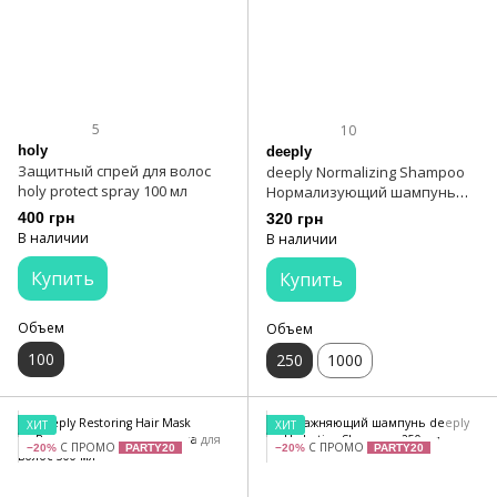
5
10
holy
deeply
Защитный спрей для волос
deeply Normalizing Shampoo
holy protect spray 100 мл
Нормализующий шампунь
250 мл
400 грн
320 грн
В наличии
В наличии
Купить
Купить
Объем
Объем
100
250
1000
ХИТ
ХИТ
С ПРОМО
С ПРОМО
−20%
PARTY20
−20%
PARTY20