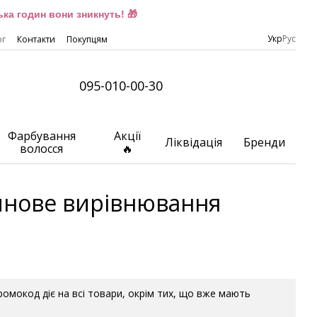
ка годин вони зникнуть! 🎁
Укр
Рус
ог
Контакти
Покупцям
095-010-00-30
Фарбування
Акції
Ліквідація
Бренди
волосся
🔥
инове вирівнювання
Промокод діє на всі товари, окрім тих, що вже мають