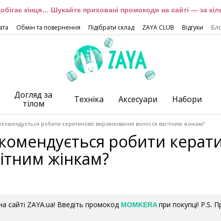
обігає кінця… Шукайте приховані промокоди на сайті — за кіль
ата
Обмін та повернення
Підібрати склад
ZAYA CLUB
Відгуки
Бл
Догляд за
Техніка
Аксесуари
Набори
тілом
екомендується робити кератинове вирівнювання волосся вагітним жінкам?
комендується робити керат
гітним жінкам?
а сайті ZAYA.ua! Введіть промокод
при покупці! P.S. 
MOMKERA