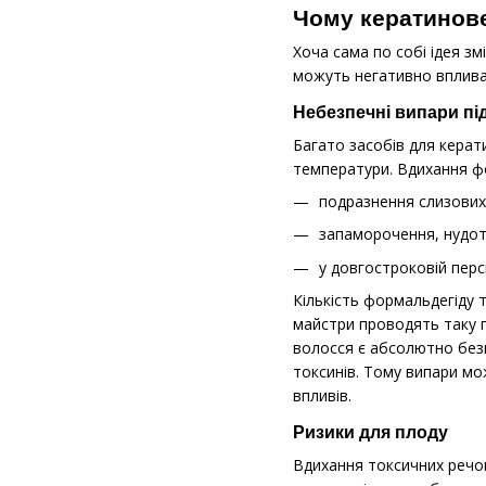
Чому кератинове
Хоча сама по собі ідея з
можуть негативно впливати
Небезпечні випари пі
Багато засобів для керат
температури. Вдихання ф
подразнення слизових 
запаморочення, нудоту
у довгостроковій пер
Кількість формальдегіду 
майстри проводять таку 
волосся є абсолютно безп
токсинів. Тому випари мо
впливів.
Ризики для плоду
Вдихання токсичних речов