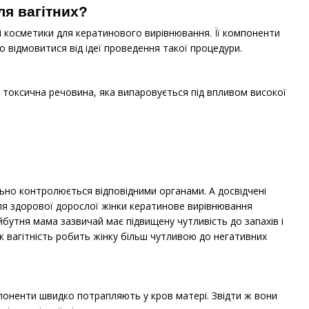
я вагітних?
і косметики для кератинового вирівнювання. Її компоненти
о відмовитися від ідеї проведення такої процедури.
е токсична речовина, яка випаровується під впливом високої
льно контролюється відповідними органами. А досвідчені
ля здорової дорослої жінки кератинове вирівнювання
бутня мама зазвичай має підвищену чутливість до запахів і
 вагітність робить жінку більш чутливою до негативних
поненти швидко потрапляють у кров матері. Звідти ж вони