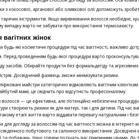
ки з кокосової, арганової або оливкової олії допоможуть зроби
 гарячих інструментів. Якщо вирівнювання волосся необхідне, к
му випадку варто не забувати про використання термозахисту.
 вагітних жінок
и будь-які косметичні процедури під час вагітності, важливо до
м. Перед проведенням будь-якої процедури варто проконсультува
у засобів. Обирайте продукти без формальдегіду та агресивних 
стрів. Досвідчений фахівець зможе мінімізувати ризики.
ліфіковані майстри категорично відмовляють вагітним клієнткам
йбутній мамі, це свідчить про відсутність професіоналізму.
волосся — це ефективна, але потенційно небезпечна процедура д
ури створюють ризики як для матері, так і для дитини. Під час в
 такому етапі життя варто віддавати перевагу натуральним і бе
би для догляду за волоссям під час вагітності можна в інтернет-
всякденного побутового та салонного використання. Досвідчені
 та побажань. Наші товари потішать вас приємними цінами. До т