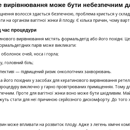
 вирівнювання може бути небезпечним дл
міцнення волосся здається безпечною, проблема криється у склад
 на організм вагітної жінки й плоду. Є кілька причин, чому варт
д час процедури
инового вирівнювання містять формальдегід або його похідні. Ц
ормальдегідних парів може викликати:
оболонок очей, носа і горла;
, головний біль;
спективі — підвищений ризик онкологічних захворювань.
та його похідних у засобах для кератинового вирівнювання рете
процедуру виключно у гарно провітрюваних приміщеннях. Тому д
ечним. Проте для вагітної жінки воно може бути шкідливим. Май
жуть стати для неї причиною серйозного дискомфорту. До того ж
ин може впливати на розвиток плоду. Адже з легень хімічні ком