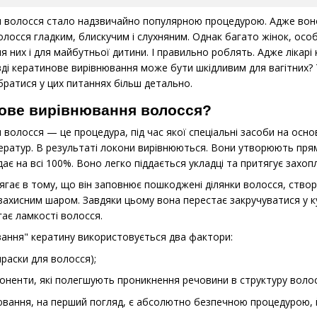
 волосся стало надзвичайно популярною процедурою. Адже воно
лосся гладким, блискучим і слухняним. Однак багато жінок, особ
я них і для майбутньої дитини. І правильно роблять. Адже ліка
вді кератинове вирівнювання може бути шкідливим для вагітних? 
ратися у цих питаннях більш детально.
нове вирівнювання волосся?
волосся — це процедура, під час якої спеціальні засоби на осно
ратур. В результаті локони вирівнюються. Вони утворюють прям
є на всі 100%. Воно легко піддається укладці та притягує захопл
ягає в тому, що він заповнює пошкоджені ділянки волосся, ство
ахисним шаром. Завдяки цьому вона перестає закручуватися у к
ігає ламкості волосся.
ання" кератину використовується два фактори:
раски для волосся);
мпоненти, які полегшують проникнення речовини в структуру волос
ювання, на перший погляд, є абсолютно безпечною процедурою, 