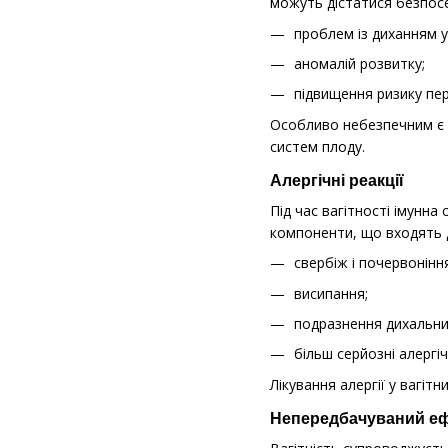
можуть дістатися безпосе
проблем із диханням у
аномалій розвитку;
підвищення ризику пер
Особливо небезпечним є в
систем плоду.
Алергічні реакції
Під час вагітності імунна
компоненти, що входять д
свербіж і почервонінн
висипання;
подразнення дихальни
більш серйозні алергічн
Лікування алергії у вагі
Непередбачуваний еф