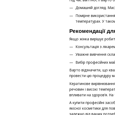
Домашній догляд. Мас
Помірне використання
температурах. У тако
Рекомендації для
Якщо жінка вирішує робит
Консультація з лікаре
Уважне вивчення склад
Вибір професійних май
Варто відзначити, що ква
провести цю процедуру ма
Кератинове вирівнювання 
речовин і високі температ
впливати на здоров’я. На
А купити професійні засо
якісної косметики для по
залежно від ваших потреб