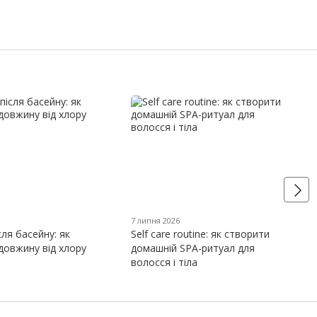
7 липня 2026
сля басейну: як
Self care routine: як створити
довжину від хлору
домашній SPA-ритуал для
волосся і тіла