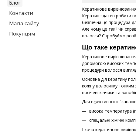
Блог
Кератинове вирівнювання
Контакти
Кератин здатен робити во
безпечна ця процедура дл
Мапа сайту
Але чому це так? Чи спра
Покупцям
волосся? Спробуймо розіб
Що таке керати
Кератинове вирівнювання 
допомогою високих темпе
процедури волосся вигляда
Основна дія кератину пол
кожну волосинку тонким з
посічені кінчики та запоб
Для ефективного "запаюв
висока температура (п
спеціальні хімічні ко
І хоча кератинове вирівн