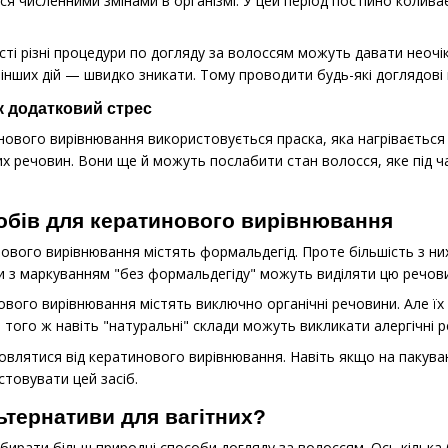
я численними змінами в організмі. У цей період постійно коливає
ості різні процедури по догляду за волоссям можуть давати неоч
 інших дій — швидко зникати. Тому проводити будь-які доглядові 
к додатковий стрес
нового вирівнювання використовується праска, яка нагрівається
х речовин. Вони ще й можуть послабити стан волосся, яке під ча
обів для кератинового вирівнювання
нового вирівнювання містять формальдегід. Проте більшість з ни
ти з маркуванням "без формальдегіду" можуть виділяти цю речов
ового вирівнювання містять виключно органічні речовини. Але ї
 того ж навіть "натуральні" склади можуть викликати алергічні р
овлятися від кератинового вирівнювання. Навіть якщо на пакуван
товувати цей засіб.
ьтернативи для вагітних?
 обирати більш природні способи догляду за волоссям. Ось кілька