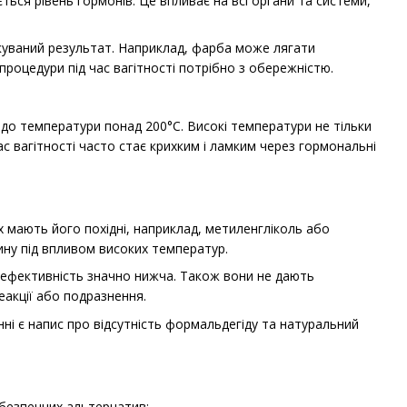
ться рівень гормонів. Це впливає на всі органи та системи,
ікуваний результат. Наприклад, фарба може лягати
процедури під час вагітності потрібно з обережністю.
 до температури понад 200°C. Високі температури не тільки
с вагітності часто стає крихким і ламким через гормональні
х мають його похідні, наприклад, метиленгліколь або
ину під впливом високих температур.
х ефективність значно нижча. Також вони не дають
еакції або подразнення.
ні є напис про відсутність формальдегіду та натуральний
 безпечних альтернатив: