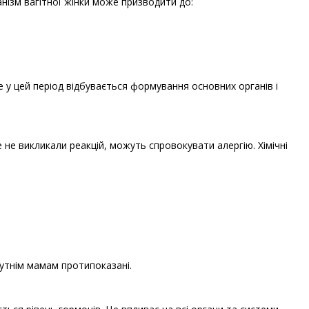
нізм вагітної жінки може призводити до:
 у цей період відбувається формування основних органів і
е не викликали реакцій, можуть спровокувати алергію. Хімічні
бутнім мамам протипоказані.