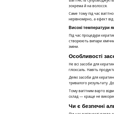
Вагітність супроводжуєтьс
зокрема й на волосся.
Саме тому під час вагітн
нерівномірно, а ефект від
Високі температури я
Під час процедури керати
створюють випари хімічни
зміни.
Особливості зас
Не всі засоби для керати
гліоксаль. Навіть продук
Деякі засоби для кератин
тривалого результату. До
Тому вагітним варто відм
склад — краще не викорис
Чи є безпечні ал
Під час вагітності варто