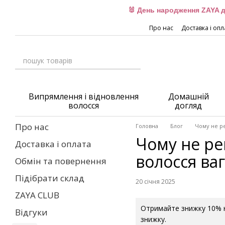
Перейти до основного контенту
🐰 День народження ZAYA д
Про нас
Доставка і опл
Випрямлення і відновлення
Домашній
волосся
догляд
Про нас
Головна
Блог
Чому не р
Чому не ре
Доставка і оплата
волосся ва
Обмін та повернення
Підібрати склад
20 січня 2025
ZAYA CLUB
Отримайте знижку 10% н
Відгуки
знижку.