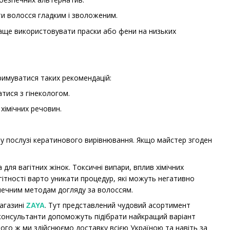
ти волосся гладким і зволоженим.
раще використовувати праски або фени на низьких
тримуватися таких рекомендацій:
тися з гінекологом.
хімічних речовин.
 у послузі кератинового вирівнювання. Якщо майстер згоден
ля вагітних жінок. Токсичні випари, вплив хімічних
агітності варто уникати процедур, які можуть негативно
зпечним методам догляду за волоссям.
магазині
. Тут представлений чудовий асортимент
ZAYA
 консультанти допоможуть підібрати найкращий варіант
ого ж ми здійснюємо доставку всією Україною та навіть за