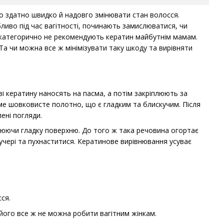
 здатно швидко й надовго змінювати стан волосся.
ливо під час вагітності, починають замислюватися, чи
рі категорично не рекомендують кератин майбутнім мамам.
Та чи можна все ж мінімізувати таку шкоду та вирівняти
ві кератину наносять на пасма, а потім закріплюють за
е шовковисте полотно, що є гладким та блискучим. Після
ені погляди.
рюючи гладку поверхню. До того ж така речовина огортає
учері та пухнаститися. Кератинове вирівнювання усуває
ся.
його все ж не можна робити вагітним жінкам.