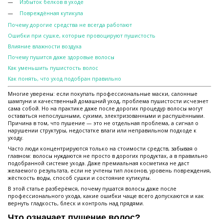
Избыток белков в уходе
Повреждённая кутикула
Почему дорогие средства не всегда работают
Ошибки при сушке, которые провоцируют пушистость
Влияние влажности воздуха
Почему пушится даже здоровые волосы
Как уменьшить пушистость волос
Как понять, что уход подобран правильно
Многие уверены: если покупать профессиональные маски, салонные
шампуни и качественный домашний уход, проблема пушистости исчезнет
сама собой. Но на практике даже после дорогих процедур волосы могут
оставаться непослушными, сухими, электризованными и распушёнными.
Причина в том, что пушение — это не отдельная проблема, а сигнал о
нарушении структуры, недостатке влаги или неправильном подходе к
уходу.
Часто люди концентрируются только на стоимости средств, забывая о
главном: волосы нуждаются не просто в дорогих продуктах, а в правильно
подобранной системе ухода. Даже премиальная косметика не даст
желаемого результата, если не учтены тип локонов, уровень повреждения,
жёсткость воды, способ сушки и состояние кутикулы.
В этой статье разберёмся, почему пушатся волосы даже после
профессионального ухода, какие ошибки чаще всего допускаются и как
вернуть гладкость, блеск и контроль над прядями.
Что означает пушение волос?