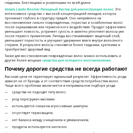
гладкими, блестящими и ухоженными по всей длине.
. Это
deeply Lipido Booster Липидный бустер для реконструкции волос
интенсивное средство с высокой концентрацией липидов, которое
проникает глубоко в структуру прядей. Оно направлено на
восстановление сильно повреждённых, пористых и ослабленных волос
после окрашивания или термического воздействия. Продукт эффективно
уменьшает ломкость, устраняет сухость и заметно уплотняет волосы уже
после первого применения. Липиды восстанавливают защитный слой,
уменьшают пористость и улучшают удержание влаги внутри волосяного
стержня. В результате волосы становятся более гладкими, крепкими и
приобретают здоровый вид.
Также для восстановления повреждённых волос можно использовать и
другие более мощные
.
средства для холодного восстановления
Почему дорогие средства не всегда работают
Высокая цена не гарантирует идеальный результат. Эффективность ухода
зависит не от бренда, а от соответствия средств потребностям волос.
Чаще всего проблема заключается в неправильном подборе ухода:
средства не подходят типу волос;
уход перегружен маслами;
используются слишком агрессивные шампуни;
отсутствует термозащита;
нет баланса между очищением и увлажнением;
продукты используются хаотично.