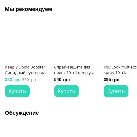
Мы рекомендуем
deeply Lipido Booster
Спрей-защита для
You Look multiact
Липидный бустер для
волос 10 в 1 deeply
spray 10in1
реконструкции волос
protecting hair spray 10
мультиспрей
320 грн
550 грн
540 грн
395 грн
in 1 200 мл
мгновенного
действия 10в1 20
Купить
Купить
Купить
Обсуждение