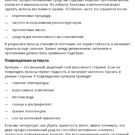
Многие профессиональные средства содержат кератин, протеины шёлка,
коллаген и аминокислоты. Но избыток белковых компонентов может
сделать волосы жёсткими и сухими. Особенно часто это случается после:
кератиновых процедур;
частого использования реконструкторов;
протеиновых масок;
средств для интенсивного восстановления.
В результате волосы становятся плотными, но теряют гибкость и начинают
пушиться ещё сильнее. Баланс между увлажнением, питанием и
протеинами должен быть правильно подобран.
Повреждённая кутикула
Кутикула — это внешний защитный слой волосяного стержня. Если он
повреждён, волосы теряют гладкость и начинают хаотично торчать в
разные стороны. К повреждению кутикулы приводят:
горячие температуры;
агрессивное осветление;
жёсткая вода;
солнце и ультрафиолет;
трение полотенцем;
сон на хлопковой наволочке.
Если вас интересует, как убрать пушистость волос, важно понимать, что
даже профессиональный уход не способен мгновенно «склеить»
полностью повреждённую кутикулу. Для восстановления нужен системный