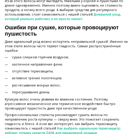
Из-за этого волосы могут выглядеть тяжёлыми у корней и пушистыми по
длине одновременно. Именно поэтому важно оценивать не стоимость
продукта, а логику всего ухода. А выбирая средства для регулярного
использования, стоит ознакомиться с нашей статьёй
Домашний уход,
.
который реально работает, а не просто пахнет
Ошибки при сушке, которые провоцируют
пушистость
Даже идеальный уход можно испортить неправильной сушкой. Именно на
этом этапе волосы часто теряют гладкость. Самые распространённые
ошибки:
сушка слишком горячим воздухом;
хаотичное направление фена;
отсутствие термозащиты;
активное трение полотенцем;
расчёсывание мокрых волос;
пересушивание длины.
Кутикула волос очень уязвима во влажном состоянии. Поэтому
агрессивное механическое или термическое воздействие быстро
провоцирует пушистость даже при качественном уходе.
Профессиональные стилисты рекомендуют сушить волосы по
направлению роста кутикулы — сверху вниз. Это помогает сохранить
гладкость и блеск. А если вас интересует, как выбрать термозащиту,
ознакомьтесь с нашей статьёй
Как выбрать идеальную термозащиту:
.
рейтинг лучших средств ZAYA для ежедневной укладки