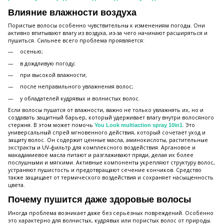
Влияние влажности воздуха
Пористые волосы особенно чувствительны к изменениям погоды. Они
активно впитывают влагу из воздуха, из-за чего начинают расширяться и
пушиться. Сильнее всего проблема проявляется:
осенью;
в дождливую погоду;
при высокой влажности;
после неправильного увлажнения волос;
у обладателей кудрявых и волнистых волос.
Если волосы пушатся от влажности, важно не только увлажнять их, но и
создавать защитный барьер, который удерживает влагу внутри волосяного
стержня. В этом может помочь
. Это
You Look multiaction spray 10in1
универсальный спрей мгновенного действия, который сочетает уход и
защиту волос. Он содержит ценные масла, аминокислоты, растительные
экстракты и UV-фильтр для комплексного воздействия. Аргановое и
макадамиевое масла питают и разглаживают пряди, делая их более
послушными и мягкими. Активные компоненты укрепляют структуру волос,
устраняют пушистость и предотвращают сечение кончиков. Средство
также защищает от термического воздействия и сохраняет насыщенность
цвета.
Почему пушится даже здоровые волосы
Иногда проблема возникает даже без серьёзных повреждений. Особенно
это характерно для волнистых, кудрявых или пористых волос от природы.