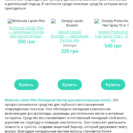
и длительный подход. В частности среди полезных средств, которые могут
пригодиться:
Molecula Lipido Plex
— липидный бустер
deeply Lipido
deeply Protecting
для реконструкции
Booster — липидный
Hair Spray 10 в 1, 200
волос
бустер для
мл
550 грн
реконструкции
550 грн
540 грн
волос
320 грн
Купить
Купить
Купить
. Это
Molecula Lipido Plex Липидный бустер для реконструкции волос
профессиональное средство для глубокого восстановления
повреждённых локонов. Оно обогащено липидным комплексом,
включающим фосфолипиды, церамиды, растительные масла и активные
экстракты. Средство восстанавливает естественный липидный слой волос,
укрепляя их структуру и повышая эластичность. Оно помогает уменьшить
ломкость и сухость, создавая защитный барьер, который удерживает влагу
внутри. Благодаря натуральным маслам волосы становятся более