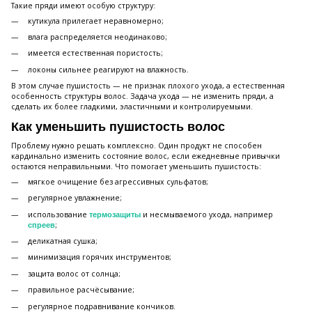
Такие пряди имеют особую структуру:
кутикула прилегает неравномерно;
влага распределяется неодинаково;
имеется естественная пористость;
локоны сильнее реагируют на влажность.
В этом случае пушистость — не признак плохого ухода, а естественная
особенность структуры волос. Задача ухода — не изменить пряди, а
сделать их более гладкими, эластичными и контролируемыми.
Как уменьшить пушистость волос
Проблему нужно решать комплексно. Один продукт не способен
кардинально изменить состояние волос, если ежедневные привычки
остаются неправильными. Что помогает уменьшить пушистость:
мягкое очищение без агрессивных сульфатов;
регулярное увлажнение;
использование
и несмываемого ухода, например
термозащиты
;
спреев
деликатная сушка;
минимизация горячих инструментов;
защита волос от солнца;
правильное расчёсывание;
регулярное подравнивание кончиков.