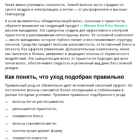
Также важно учитывать сезонность. Зимой волосы часто страдают от
сухого воздуха и электризации, а летом — от ультрафиолета и высоких
температур.
А если вы являетесь обладательницей волос, склонных к пушистости,
обратите внимание на следующий продукт —
с
Mimare Anti-Frizz Serum
маслом макадамии. Эта сыворотка создана для эффективного контроля
пушистости и разглаживания непослушных волос. Её основной компонент
— масло макадамии, которое глубоко питает и восстанавливает структуру
локонов. Средство придаёт волосам шелковистость, естественный блеск и
лёгкость без эффекта утяжеления. Дополнительные компоненты, такие
как пантенол и бетаин, увлажняют и защищают локоны от термического
воздействия. Эта сыворотка для волос от пушистости подходит для всех
типов волос, обеспечивает гладкость и ухоженный вид даже без сложной
укладки.
Как понять, что уход подобран правильно
Правильный уход не обязательно даёт мгновенный салонный эффект. Но
постепенно волосы становятся более послушными и стабильными в
разных погодных условиях. Признаки правильно подобранного ухода:
волосы легче расчёсываются;
уменьшается пушистость;
появляется блеск;
волосы становятся мягче;
локоны лучше держат форму;
снижается ломкость.