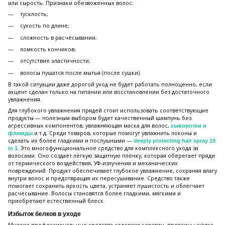
или сырость. Признаки обезвоженных волос:
тусклость;
сухость по длине;
сложность в расчёсывании;
ломкость кончиков;
отсутствие эластичности;
волосы пушатся после мытья (после сушки).
В такой ситуации даже дорогой уход не будет работать полноценно, если
акцент сделан только на питании или восстановлении без достаточного
увлажнения.
Для глубокого увлажнения прядей стоит использовать соответствующие
продукты — полезным выбором будет качественный шампунь без
агрессивных компонентов, увлажняющая маска для волос,
сыворотки и
и т.д. Среди товаров, которые помогут увлажнить локоны и
флюиды
сделать их более гладкими и послушными —
deeply protecting hair spray 10
. Это многофункциональное средство для комплексного ухода за
in 1
волосами. Оно создаёт лёгкую защитную плёнку, которая оберегает пряди
от термического воздействия, УФ-излучения и механических
повреждений. Продукт обеспечивает глубокое увлажнение, сохраняя влагу
внутри волос и предотвращая их пересушивание. Средство также
помогает сохранить яркость цвета, устраняет пушистость и облегчает
расчёсывание. Волосы становятся более гладкими, мягкими и
приобретают естественный блеск.
Избыток белков в уходе