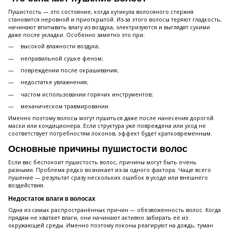
Пушистость — это состояние, когда кутикула волосяного стержня
становится неровной и приоткрытой. Из-за этого волосы теряют гладкость,
начинают впитывать влагу из воздуха, электризуются и выглядят сухими
даже после укладки. Особенно заметно это при:
высокой влажности воздуха;
неправильной сушке феном;
повреждении после окрашивания;
недостатке увлажнения;
частом использовании горячих инструментов;
механическом травмировании.
Именно поэтому волосы могут пушиться даже после нанесения дорогой
маски или кондиционера. Если структура уже повреждена или уход не
соответствует потребностям локонов, эффект будет кратковременным.
Основные причины пушистости волос
Если вас беспокоит пушистость волос, причины могут быть очень
разными. Проблема редко возникает из-за одного фактора. Чаще всего
пушение — результат сразу нескольких ошибок в уходе или внешнего
воздействия.
Недостаток влаги в волосах
Одна из самых распространённых причин — обезвоженность волос. Когда
прядям не хватает влаги, они начинают активно забирать её из
окружающей среды. Именно поэтому локоны реагируют на дождь, туман