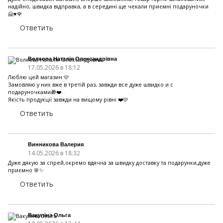
надійно, швидка відправка, а в середині ще чекали приємні подаруночки
🤗♥️🌹
Ответить
Волкова Наталія Олександрівна
17.05.2026 в 18:12
Люблю цей магазин 🩷
Замовляю у них вже в третій раз, завжди все дуже швидко и с
подаруночками🎁❤️
Якість продукції завжди на вищому рівні ❤️🩷
Ответить
Винникова Валерия
14.05.2026 в 18:32
Дуже дякую за спрей,окремо вдячна за швидку доставку та подарунки,дуже
приємно 🌸✨
Ответить
Вакуліна Ольга