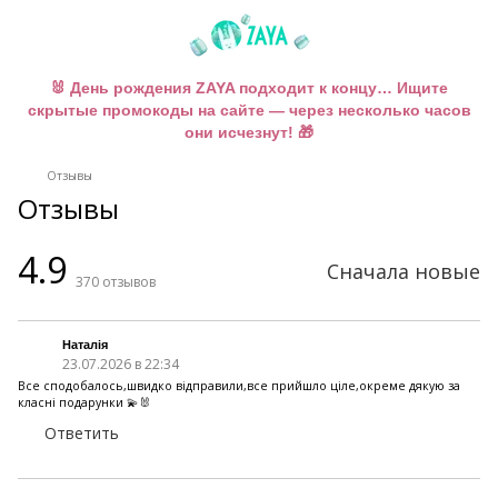
🐰 День рождения ZAYA подходит к концу… Ищите
скрытые промокоды на сайте — через несколько часов
они исчезнут! 🎁
Отзывы
Отзывы
4.9
Сначала новые
370
отзывов
Наталія
23.07.2026 в 22:34
Все сподобалось,швидко відправили,все прийшло ціле,окреме дякую за
класні подарунки 💫🐰
Ответить