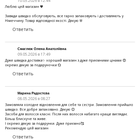
10.05.2026 в 12:44
Люблю цей магазин 💖
Завжди швидко обслуговують, все гарно запаковують і доставляють у
Німеччину. Товар відповідної якості. Дякую 🌸
Ответить
Смаглюк Олена Анатоліївна
09.05.2026 в 17:49
Дуже швидка доставка✨ хороший магазин з дуже приємними цінами 😍
окремо дякую за подаруночки 💞
Ответить
Марина Радостєва
08.05.2026 в 08:27
Замовляла холодне відновлення для себе та сестри. Замовлення прийшло
швидко. Все добре запаковано. Дякую 😊
Засоби для волосся класні. Після них волосся набагато краще виглядає.
Більш блискуче та живе.
І окремо дякую за подарунки. Дуже приємно🥰
Рекомендую цей магазин
Ответить