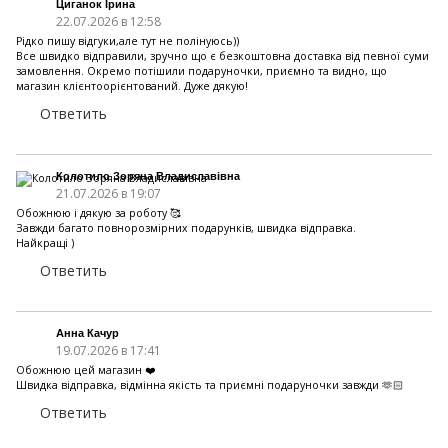
Циганок Ірина
22.07.2026 в 12:58
Рідко пишу відгуки,але тут не полінуюсь))
Все швидко відправили, зручно що є безкоштовна доставка від певної суми
замовлення. Окремо потішили подаруночки, приємно та видно, що
магазин клієнтоорієнтований. Дуже дякую!
Ответить
Колотило Зоряна Владиславівна
21.07.2026 в 19:07
Обожнюю і дякую за роботу 🥰
Завжди багато повнорозмірних подарунків, швидка відправка.
Найкращі )
Ответить
Анна Качур
19.07.2026 в 17:41
Обожнюю цей магазин ❤️
Швидка відправка, відмінна якість та приємні подаруночки завжди 🫶🏻
Ответить