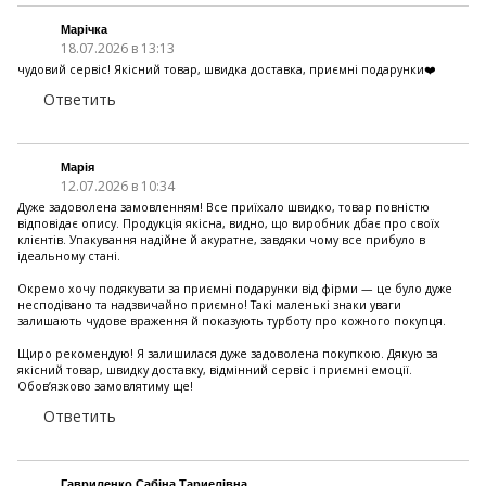
Марічка
18.07.2026 в 13:13
чудовий сервіс! Якісний товар, швидка доставка, приємні подарунки❤️
Ответить
Марія
12.07.2026 в 10:34
Дуже задоволена замовленням! Все приїхало швидко, товар повністю
відповідає опису. Продукція якісна, видно, що виробник дбає про своїх
клієнтів. Упакування надійне й акуратне, завдяки чому все прибуло в
ідеальному стані.
Окремо хочу подякувати за приємні подарунки від фірми — це було дуже
несподівано та надзвичайно приємно! Такі маленькі знаки уваги
залишають чудове враження й показують турботу про кожного покупця.
Щиро рекомендую! Я залишилася дуже задоволена покупкою. Дякую за
якісний товар, швидку доставку, відмінний сервіс і приємні емоції.
Обов’язково замовлятиму ще!
Ответить
Гавриленко Сабіна Тариелівна