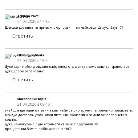
Adriana Pavel
04.05.2026 в 17:12
Швидка доставка та приємні сюрпризи — ви найкращі! Дякую, Zaya! 😍
Ответить
Oksana Sofiants
27.04.2026 в 18:04
Дуже гарне обслуговування,відповідають швидко,замовляю до Ізраїлю,все
дуже добре запаковано
Ответить
Макеєва Вікторія
21.04.2026 в 09:40
знайшла ще один магазин з ким неймовірно зручно та приємно працювати.
швидка доставка, уточнюючі питання, пропозиції заміни чи повернення
коштів.
дуже неочікувано було отримати стільки подарунків. 🫶
процвітання Вам та побільше клієнтів🤍