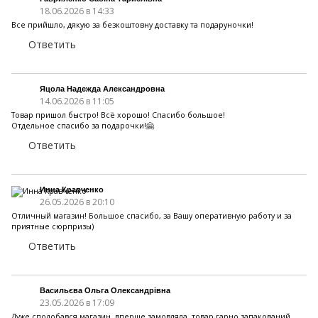
18.06.2026 в 14:33
Все прийшло, дякую за безкоштовну доставку та подаруночки!
Ответить
Яцола Надежда Александровна
14.06.2026 в 11:05
Товар пришол быстро! Всё хорошо! Спасибо большое!
Отдельное спасибо за подарочки!🤗
Ответить
Инна Кравченко
26.05.2026 в 20:10
Отличный магазин! Большое спасибо, за Вашу оперативную работу и за
приятные сюрпризы)
Ответить
Васильєва Ольга Олександрівна
23.05.2026 в 17:09
Дуже сподобався магазин, вперше замовляла, товар гарно запакований,