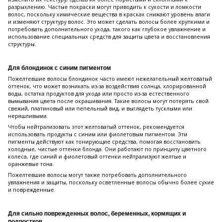
разрыхлению. Частые покраски могут приводить к сухости и ломкости
волос, поскольку химические вещества в красках снижают уровень влаги
и изменяют структуру волос. Это может сделать волосы более хрупкими и
потребовать дополнительного ухода, такого как глубокое увлажнение и
использование специальных средств для защиты цвета и восстановления
структуры.
Для блондинок с синим пигментом
Пожелтевшие волосы блондинок часто имеют нежелательный желтоватый
оттенок, что может возникать из-за воздействия солнца, хлорированной
воды, остатка продуктов для ухода или просто из-за естественного
вымывания цвета после окрашивания. Такие волосы могут потерять свой
свежий, платиновый или пепельный вид, и выглядеть тусклыми или
неряшливыми.
Чтобы нейтрализовать этот желтоватый оттенок, рекомендуется
использовать продукты с синим или фиолетовым пигментом. Эти
пигменты действуют как тонирующие средства, помогая восстановить
холодные, чистые оттенки блонда. Они работают по принципу цветного
колеса, где синий и фиолетовый оттенки нейтрализуют желтые и
оранжевые тона.
Пожелтевшие волосы могут также потребовать дополнительного
увлажнения и защиты, поскольку осветленные волосы обычно более сухие
и поврежденные.
Для сильно поврежденных волос, беременных, кормящих и
подростков