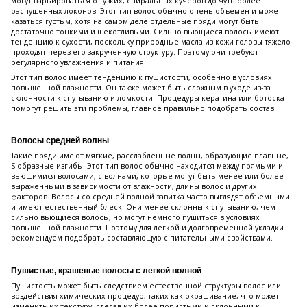
могут варьироваться от узких, спиральных кучеров до чуть более
распущенных локонов. Этот тип волос обычно очень объемен и может
казаться густым, хотя на самом деле отдельные пряди могут быть
достаточно тонкими и щекотливыми. Сильно вьющиеся волосы имеют
тенденцию к сухости, поскольку природные масла из кожи головы тяжело
проходят через его закрученную структуру. Поэтому они требуют
регулярного увлажнения и питания.
Этот тип волос имеет тенденцию к пушистости, особенно в условиях
повышенной влажности. Он также может быть сложным в уходе из-за
склонности к спутыванию и ломкости. Процедуры кератина или ботоска
помогут решить эти проблемы, главное правильно подобрать состав.
Волосы средней волны
Такие пряди имеют мягкие, расслабленные волны, образующие плавные,
S-образные изгибы. Этот тип волос обычно находится между прямыми и
вьющимися волосами, с волнами, которые могут быть менее или более
выраженными в зависимости от влажности, длины волос и других
факторов. Волосы со средней волной завитка часто выглядят объемными
и имеют естественный блеск. Они менее склонны к спутыванию, чем
сильно вьющиеся волосы, но могут немного пушиться в условиях
повышенной влажности. Поэтому для легкой и долговременной укладки
рекомендуем подобрать составляющую с питательными свойствами.
Пушистые, крашеные волосы с легкой волной
Пушистость может быть следствием естественной структуры волос или
воздействия химических процедур, таких как окрашивание, что может
изменить их текстуру, сделав их более пористыми и склонными к