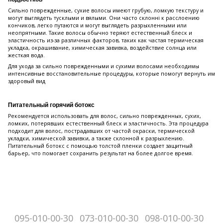
Сильно поврежденные, сухие волосы имеют грубую, ломкую текстуру и
могут выглядеть тусклыми и вялыми. Они часто склонні к расслоению
кончиков, легко путаются и могут выглядеть разрыхленными или
неопрятными. Такие волосы обычно теряют естественный блеск и
эластичность из-за различных факторов, таких как частая термическая
укладка, окрашивание, химическая завивка, воздействие солнца или
жесткая вода.
Для ухода за сильно поврежденными и сухими волосами необходимы
интенсивные восстановительные процедуры, которые помогут вернуть им
здоровый вид
Питательный горячий ботокс
Рекомендуется использовать для волос, сильно поврежденных, сухих,
ломких, потерявших естественный блеск и эластичность. Эта процедура
подходит для волос, пострадавших от частой окраски, термической
укладки, химической завивки, а также склонной к разрыхлению.
Питательный ботокс с помощью толстой пленки создает защитный
барьер, что помогает сохранить результат на более долгое время.
095-010-00-30
073-010-00-30
098-010-00-30