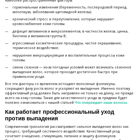
наиболее распространенные факторы:
гормональные изменения (беременность, послеродовой период,
менопауза, заболевания щитовидной железы);
хронический стресс и переутомление, которые нарушают
кровоснабжение кожи головы;
дефицит витаминов и микроэлементов, в частности железа, цинка,
биотина и витаминов группы B;
агрессивные косметические процедуры, частое окрашивание,
термическое воздействие;
нарушение микроциркуляции и воспалительные процессы кожи
головы;
смена сезонов — из-за погодных условий может возникать сезонное
выпадение волос, которое проходит достаточно быстро при
правильном уходе.
Все эти факторы со временем истощают волосяные фолликулы,
сокращают фазу роста волос и ускоряют их выпадение. Именно поэтому
эффективный уход должен быть направлен не только на длину, но прежде
всего на кожу головы. Также для качественного ухода за прядями будет
полезно ознакомиться с нашей статьей
.
Что повреждает наши волосы
Как работает профессиональный уход
против выпадения
Современная трихология рассматривает сильное выпадение волос как
процесс, требующий системного воздействия. Качественный уход
сочетает очищение, стимуляцию, питание и защиту фолликулов.