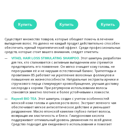
Купить
Купить
Купить
Существует множество товаров, которые обещают помочь в лечении
выпадения волос. Но далеко не каждый продукт действительно способен
обеспечить нужный терапевтический эффект. Среди профессиональных
средств, которые стоит вашего внимания, следует отметить:
. Этот шампунь разработан
VITAEL HAIR LOSS STIMULATING SHAMPOO
для тех, кто сталкивается с активным выпадением или стремится
предотвратить его появление. Он мягко очищает кожу головы, не
пересушивая её и не нарушая естественный баланс. Трипептиды и
провитамин B5 работают на укрепление волосяных фолликулов и
повышение их жизнеспособности. Натуральные экстракты арники и
стручкового перца стимулируют кровообращение, улучшая доставку
кислорода к корням. При регулярном использовании волосы
становятся заметно плотнее и более устойчивыми к ломкости.
. Этот шампунь создан с учетом особенностей
Raywell BIO TEA
женской кожи головы и циклов роста волос. Экстракт зеленого чая
обеспечивает мягкое антисептическое действие и уменьшает
раздражение. Масло японской камелии глубоко питает волосы,
возвращая им эластичность и блеск. Гиалуроновая кислота
поддерживает оптимальный уровень увлажнения по всей длине.
Средство подходит для ежедневного использования и помогает