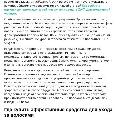
расчески с гладкими зубцами. А если вы всё же планируете укладывать
локоны, обязательно ознакомьтесь с нашей статьей
Как выбрать
идеальную термозащиту: рейтинг лучших средств ZAYA для ежедневной
.
укладки
Особое внимание следует уделить образу жизни. Хронический стресс,
недостаток сна и несбалансированное питание напрямую влияют на фазу
роста волос. Полноценный рацион с достаточным количеством белка,
полезных жиров, витаминов и микроэлементов создает базу для
формирования крепких волос. Во многих случаях именно нормализация
режима дня и снижение уровня стресса дают заметный положительный
эффект.
Регулярность и терпение — главные союзники в домашнем уходе.
Выпадение волос редко останавливается мгновенно, но
последовательное соблюдение простых, но грамотных рекомендаций
позволяет постепенно восстановить баланс кожи головы, укрепить корни
и запустить естественные процессы роста здоровых волос.
Выпадение — это всегда сигнал, который не стоит игнорировать.
Понимание причины выпадения волос, грамотный подбор
профессиональных средств и регулярный уход позволяют не только
остановить потерю волос, но и восстановить их природную силу.
Инвестируя в качественный уход сегодня, вы закладываете основу для
здоровых и густых волос в будущем. А если самостоятельные методы
воздействия не дают эффекта, обязательно обращайтесь к трихологу.
Врач поможет понять причины проблемы и подскажет, что делать при
выпадении волос.
Где купить эффективные средства для ухода
за волосами