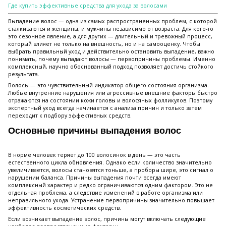
Где купить эффективные средства для ухода за волосами
Выпадение волос — одна из самых распространенных проблем, с которой
сталкиваются и женщины, и мужчины независимо от возраста. Для кого-то
это сезонное явление, а для других — длительный и тревожный процесс,
который влияет не только на внешность, но и на самооценку. Чтобы
выбрать правильный уход и действительно остановить выпадение, важно
понимать, почему выпадают волосы — первопричины проблемы. Именно
комплексный, научно обоснованный подход позволяет достичь стойкого
результата.
Волосы — это чувствительный индикатор общего состояния организма.
Любые внутренние нарушения или агрессивные внешние факторы быстро
отражаются на состоянии кожи головы и волосяных фолликулов. Поэтому
экспертный уход всегда начинается с анализа причин и только затем
переходит к подбору эффективных средств.
Основные причины выпадения волос
В норме человек теряет до 100 волосинок в день — это часть
естественного цикла обновления. Однако если количество значительно
увеличивается, волосы становятся тоньше, а проборы шире, это сигнал о
нарушении баланса. Причины выпадения почти всегда имеют
комплексный характер и редко ограничиваются одним фактором. Это не
отдельная проблема, а следствие изменений в работе организма или
неправильного ухода. Устранение первопричины значительно повышает
эффективность косметических средств.
Если возникает выпадение волос, причины могут включать следующие