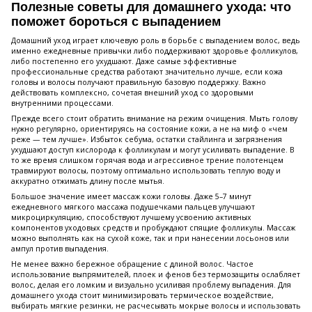
Полезные советы для домашнего ухода: что
поможет бороться с выпадением
Домашний уход играет ключевую роль в борьбе с выпадением волос, ведь
именно ежедневные привычки либо поддерживают здоровье фолликулов,
либо постепенно его ухудшают. Даже самые эффективные
профессиональные средства работают значительно лучше, если кожа
головы и волосы получают правильную базовую поддержку. Важно
действовать комплексно, сочетая внешний уход со здоровыми
внутренними процессами.
Прежде всего стоит обратить внимание на режим очищения. Мыть голову
нужно регулярно, ориентируясь на состояние кожи, а не на миф о «чем
реже — тем лучше». Избыток себума, остатки стайлинга и загрязнения
ухудшают доступ кислорода к фолликулам и могут усиливать выпадение. В
то же время слишком горячая вода и агрессивное трение полотенцем
травмируют волосы, поэтому оптимально использовать теплую воду и
аккуратно отжимать длину после мытья.
Большое значение имеет массаж кожи головы. Даже 5–7 минут
ежедневного мягкого массажа подушечками пальцев улучшают
микроциркуляцию, способствуют лучшему усвоению активных
компонентов уходовых средств и пробуждают спящие фолликулы. Массаж
можно выполнять как на сухой коже, так и при нанесении лосьонов или
ампул против выпадения.
Не менее важно бережное обращение с длиной волос. Частое
использование выпрямителей, плоек и фенов без термозащиты ослабляет
волос, делая его ломким и визуально усиливая проблему выпадения. Для
домашнего ухода стоит минимизировать термическое воздействие,
выбирать мягкие резинки, не расчесывать мокрые волосы и использовать