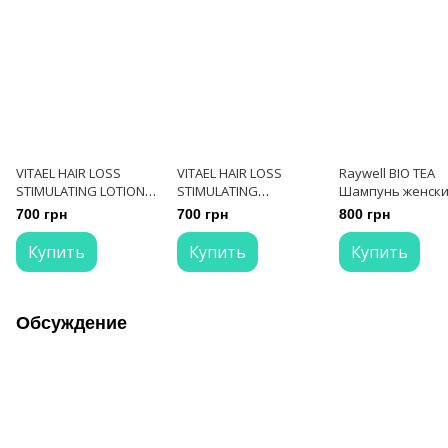
VITAEL HAIR LOSS
VITAEL HAIR LOSS
Raywell BIO TEA
STIMULATING LOTION
STIMULATING
Шампунь женск
Лосьон против
SHAMPOO Шампунь
против выпаден
700 грн
700 грн
800 грн
выпадения волос 100
против выпадения
волос 250 мл
мл
волос 300 мл
Купить
Купить
Купить
Обсуждение