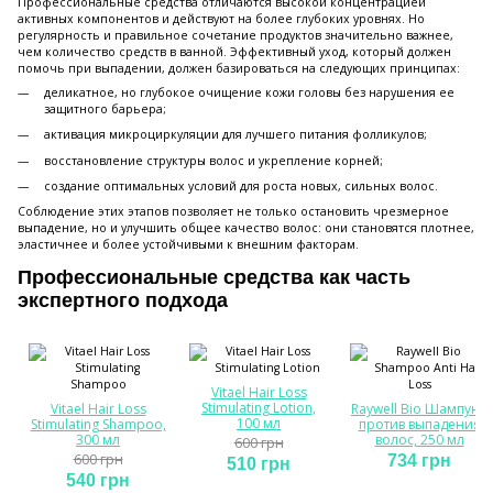
Профессиональные средства отличаются высокой концентрацией
активных компонентов и действуют на более глубоких уровнях. Но
регулярность и правильное сочетание продуктов значительно важнее,
чем количество средств в ванной. Эффективный уход, который должен
помочь при выпадении, должен базироваться на следующих принципах:
деликатное, но глубокое очищение кожи головы без нарушения ее
защитного барьера;
активация микроциркуляции для лучшего питания фолликулов;
восстановление структуры волос и укрепление корней;
создание оптимальных условий для роста новых, сильных волос.
Соблюдение этих этапов позволяет не только остановить чрезмерное
выпадение, но и улучшить общее качество волос: они становятся плотнее,
эластичнее и более устойчивыми к внешним факторам.
Профессиональные средства как часть
экспертного подхода
Vitael Hair Loss
Stimulating Lotion,
Vitael Hair Loss
Raywell Bio Шампунь
100 мл
Stimulating Shampoo,
против выпадения
300 мл
волос, 250 мл
600 грн
600 грн
734 грн
510 грн
540 грн