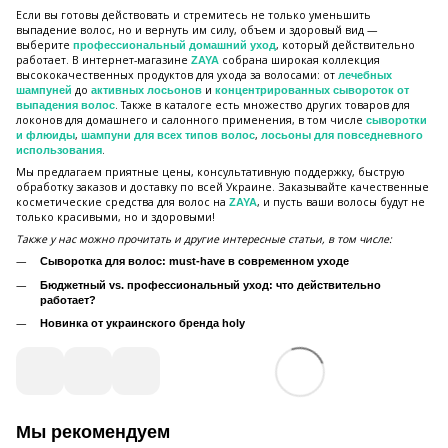
Если вы готовы действовать и стремитесь не только уменьшить
выпадение волос, но и вернуть им силу, объем и здоровый вид —
выберите
, который действительно
профессиональный домашний уход
работает. В интернет-магазине
собрана широкая коллекция
ZAYA
высококачественных продуктов для ухода за волосами: от
лечебных
до
и
шампуней
активных лосьонов
концентрированных сывороток от
. Также в каталоге есть множество других товаров для
выпадения волос
локонов для домашнего и салонного применения, в том числе
сыворотки
,
,
и флюиды
шампуни для всех типов волос
лосьоны для повседневного
.
использования
Мы предлагаем приятные цены, консультативную поддержку, быструю
обработку заказов и доставку по всей Украине. Заказывайте качественные
косметические средства для волос на
, и пусть ваши волосы будут не
ZAYA
только красивыми, но и здоровыми!
Также у нас можно прочитать и другие интересные статьи, в том числе:
Сыворотка для волос: must-have в современном уходе
Бюджетный vs. профессиональный уход: что действительно
работает?
Новинка от украинского бренда holy
Мы рекомендуем