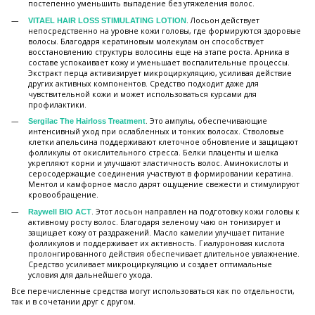
постепенно уменьшить выпадение без утяжеления волос.
. Лосьон действует
VITAEL HAIR LOSS STIMULATING LOTION
непосредственно на уровне кожи головы, где формируются здоровые
волосы. Благодаря кератиновым молекулам он способствует
восстановлению структуры волосины еще на этапе роста. Арника в
составе успокаивает кожу и уменьшает воспалительные процессы.
Экстракт перца активизирует микроциркуляцию, усиливая действие
других активных компонентов. Средство подходит даже для
чувствительной кожи и может использоваться курсами для
профилактики.
. Это ампулы, обеспечивающие
Sergilac The Hairloss Treatment
интенсивный уход при ослабленных и тонких волосах. Стволовые
клетки апельсина поддерживают клеточное обновление и защищают
фолликулы от окислительного стресса. Белки плаценты и шелка
укрепляют корни и улучшают эластичность волос. Аминокислоты и
серосодержащие соединения участвуют в формировании кератина.
Ментол и камфорное масло дарят ощущение свежести и стимулируют
кровообращение.
. Этот лосьон направлен на подготовку кожи головы к
Raywell BIO ACT
активному росту волос. Благодаря зеленому чаю он тонизирует и
защищает кожу от раздражений. Масло камелии улучшает питание
фолликулов и поддерживает их активность. Гиалуроновая кислота
пролонгированного действия обеспечивает длительное увлажнение.
Средство усиливает микроциркуляцию и создает оптимальные
условия для дальнейшего ухода.
Все перечисленные средства могут использоваться как по отдельности,
так и в сочетании друг с другом.