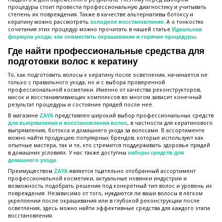
процедуры стоит провести профессиональную диагностику и учитывать
степень их повреждения. Также в качестве альтернативы ботоксу и
кератину можно рассмотреть
. А о тонкостях
холодное восстановление
сочетания этих процедур можно прочитать в нашей статье
Идеальная
.
формула ухода: как совместить окрашивание и горячие процедуры
Где найти профессиональные средства для
подготовки волос к кератину
То, как подготовить волосы к кератину после осветления, начинается не
только с правильного ухода, но и с выбора проверенной
профессиональной косметики. Именно от качества реконструкторов,
масок и восстанавливающих комплексов во многом зависит конечный
результат процедуры и состояние прядей после неё.
В магазине
представлен широкий выбор профессиональных средств
ZAYA
, в частности для кератинового
для выпрямления и восстановления волос
выпрямления, ботокса и домашнего ухода за волосами. В ассортименте
можно найти продукцию популярных брендов, которые используют как
опытные мастера, так и те, кто стремится поддерживать здоровье прядей
в домашних условиях. У нас также доступны
наборы средств для
.
домашнего ухода
Преимуществом
является тщательно отобранный ассортимент
ZAYA
профессиональной косметики, актуальные новинки индустрии и
возможность подобрать решения под конкретный тип волос и уровень их
повреждения. Независимо от того, нуждаются ли ваши волосы в лёгком
укреплении после окрашивания или в глубокой реконструкции после
осветления, здесь можно найти эффективные средства для каждого этапа
восстановления.