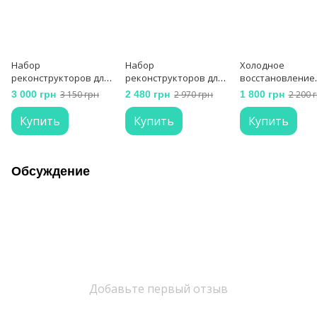
Набор
Набор
Холодное
реконструкторов для
реконструкторов для
восстановление
волос Molecula
волос deeply
Beneliss SOS 500
3 000 грн
3 150 грн
2 480 грн
2 970 грн
1 800 грн
2 200 
Купить
Купить
Купить
Обсуждение
Добавьте первый отзыв