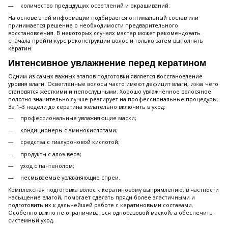
количество предыдущих осветлений и окрашиваний.
На основе этой информации подбирается оптимальный состав или
принимается решение о необходимости предварительного
восстановления. В некоторых случаях мастер может рекомендовать
сначала пройти курс реконструкции волос и только затем выполнять
кератин.
Интенсивное увлажнение перед кератином
Одним из самых важных этапов подготовки является восстановление
уровня влаги. Осветлённые волосы часто имеют дефицит влаги, из-за чего
становятся жёсткими и непослушными. Хорошо увлажнённое волосяное
полотно значительно лучше реагирует на профессиональные процедуры.
За 1–3 недели до кератина желательно включить в уход:
профессиональные увлажняющие маски;
кондиционеры с аминокислотами;
средства с гиалуроновой кислотой;
продукты с алоэ вера;
уход с пантенолом;
несмываемые увлажняющие спреи.
Комплексная подготовка волос к кератиновому выпрямлению, в частности
насыщение влагой, помогает сделать пряди более эластичными и
подготовить их к дальнейшей работе с кератиновыми составами.
Особенно важно не ограничиваться одноразовой маской, а обеспечить
системный уход.