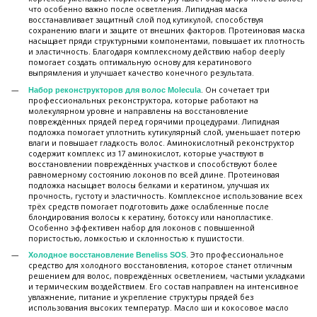
что особенно важно после осветления. Липидная маска
восстанавливает защитный слой под кутикулой, способствуя
сохранению влаги и защите от внешних факторов. Протеиновая маска
насыщает пряди структурными компонентами, повышает их плотность
и эластичность. Благодаря комплексному действию набор deeply
помогает создать оптимальную основу для кератинового
выпрямления и улучшает качество конечного результата.
. Он сочетает три
Набор реконструкторов для волос Molecula
профессиональных реконструктора, которые работают на
молекулярном уровне и направлены на восстановление
повреждённых прядей перед горячими процедурами. Липидная
подложка помогает уплотнить кутикулярный слой, уменьшает потерю
влаги и повышает гладкость волос. Аминокислотный реконструктор
содержит комплекс из 17 аминокислот, которые участвуют в
восстановлении повреждённых участков и способствуют более
равномерному состоянию локонов по всей длине. Протеиновая
подложка насыщает волосы белками и кератином, улучшая их
прочность, густоту и эластичность. Комплексное использование всех
трёх средств помогает подготовить даже ослабленные после
блондирования волосы к кератину, ботоксу или нанопластике.
Особенно эффективен набор для локонов с повышенной
пористостью, ломкостью и склонностью к пушистости.
. Это профессиональное
Холодное восстановление Beneliss SOS
средство для холодного восстановления, которое станет отличным
решением для волос, повреждённых осветлением, частыми укладками
и термическим воздействием. Его состав направлен на интенсивное
увлажнение, питание и укрепление структуры прядей без
использования высоких температур. Масло ши и кокосовое масло