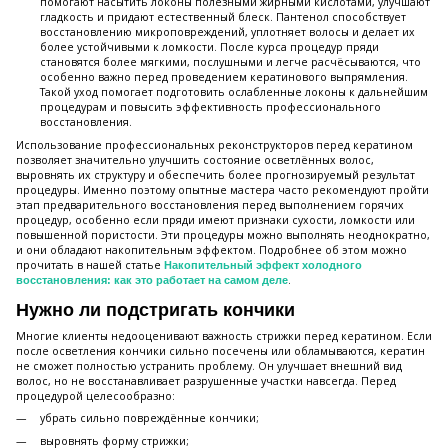
помогают насытить локоны полезными жирными кислотами, улучшают
гладкость и придают естественный блеск. Пантенол способствует
восстановлению микроповреждений, уплотняет волосы и делает их
более устойчивыми к ломкости. После курса процедур пряди
становятся более мягкими, послушными и легче расчёсываются, что
особенно важно перед проведением кератинового выпрямления.
Такой уход помогает подготовить ослабленные локоны к дальнейшим
процедурам и повысить эффективность профессионального
восстановления.
Использование профессиональных реконструкторов перед кератином
позволяет значительно улучшить состояние осветлённых волос,
выровнять их структуру и обеспечить более прогнозируемый результат
процедуры. Именно поэтому опытные мастера часто рекомендуют пройти
этап предварительного восстановления перед выполнением горячих
процедур, особенно если пряди имеют признаки сухости, ломкости или
повышенной пористости. Эти процедуры можно выполнять неоднократно,
и они обладают накопительным эффектом. Подробнее об этом можно
прочитать в нашей статье
Накопительный эффект холодного
.
восстановления: как это работает на самом деле
Нужно ли подстригать кончики
Многие клиенты недооценивают важность стрижки перед кератином. Если
после осветления кончики сильно посечены или обламываются, кератин
не сможет полностью устранить проблему. Он улучшает внешний вид
волос, но не восстанавливает разрушенные участки навсегда. Перед
процедурой целесообразно:
убрать сильно повреждённые кончики;
выровнять форму стрижки;