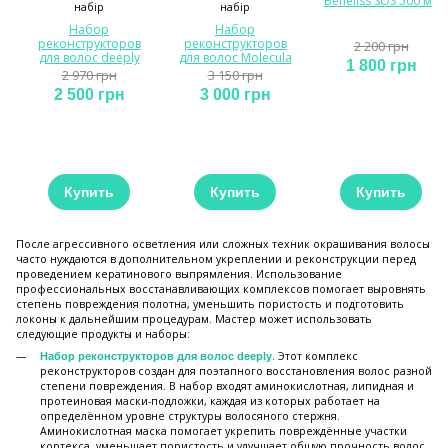
Beneliss SOS 500 мл
Набор
Набор
реконструкторов
реконструкторов
2 200 грн
для волос deeply
для волос Molecula
1 800 грн
2 970 грн
3 150 грн
2 500 грн
3 000 грн
Купить
Купить
Купить
После агрессивного осветления или сложных техник окрашивания волосы
часто нуждаются в дополнительном укреплении и реконструкции перед
проведением кератинового выпрямления. Использование
профессиональных восстанавливающих комплексов помогает выровнять
степень повреждения полотна, уменьшить пористость и подготовить
локоны к дальнейшим процедурам. Мастер может использовать
следующие продукты и наборы:
. Этот комплекс
Набор реконструкторов для волос deeply
реконструкторов создан для поэтапного восстановления волос разной
степени повреждения. В набор входят аминокислотная, липидная и
протеиновая маски-подложки, каждая из которых работает на
определённом уровне структуры волосяного стержня.
Аминокислотная маска помогает укрепить повреждённые участки
кортекса, уменьшает пористость и улучшает общую прочность волос,