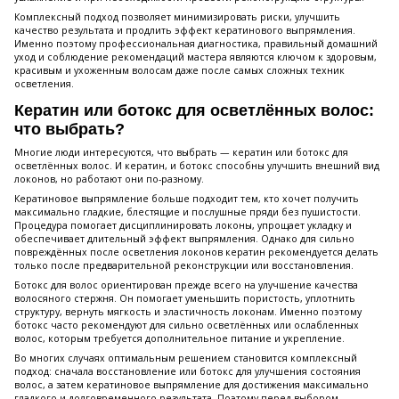
Комплексный подход позволяет минимизировать риски, улучшить
качество результата и продлить эффект кератинового выпрямления.
Именно поэтому профессиональная диагностика, правильный домашний
уход и соблюдение рекомендаций мастера являются ключом к здоровым,
красивым и ухоженным волосам даже после самых сложных техник
осветления.
Кератин или ботокс для осветлённых волос:
что выбрать?
Многие люди интересуются, что выбрать — кератин или ботокс для
осветлённых волос. И кератин, и ботокс способны улучшить внешний вид
локонов, но работают они по-разному.
Кератиновое выпрямление больше подходит тем, кто хочет получить
максимально гладкие, блестящие и послушные пряди без пушистости.
Процедура помогает дисциплинировать локоны, упрощает укладку и
обеспечивает длительный эффект выпрямления. Однако для сильно
повреждённых после осветления локонов кератин рекомендуется делать
только после предварительной реконструкции или восстановления.
Ботокс для волос ориентирован прежде всего на улучшение качества
волосяного стержня. Он помогает уменьшить пористость, уплотнить
структуру, вернуть мягкость и эластичность локонам. Именно поэтому
ботокс часто рекомендуют для сильно осветлённых или ослабленных
волос, которым требуется дополнительное питание и укрепление.
Во многих случаях оптимальным решением становится комплексный
подход: сначала восстановление или ботокс для улучшения состояния
волос, а затем кератиновое выпрямление для достижения максимально
гладкого и долговременного результата. Поэтому перед выбором