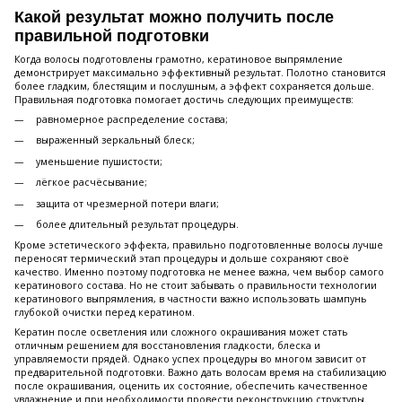
Какой результат можно получить после
правильной подготовки
Когда волосы подготовлены грамотно, кератиновое выпрямление
демонстрирует максимально эффективный результат. Полотно становится
более гладким, блестящим и послушным, а эффект сохраняется дольше.
Правильная подготовка помогает достичь следующих преимуществ:
равномерное распределение состава;
выраженный зеркальный блеск;
уменьшение пушистости;
лёгкое расчёсывание;
защита от чрезмерной потери влаги;
более длительный результат процедуры.
Кроме эстетического эффекта, правильно подготовленные волосы лучше
переносят термический этап процедуры и дольше сохраняют своё
качество. Именно поэтому подготовка не менее важна, чем выбор самого
кератинового состава. Но не стоит забывать о правильности технологии
кератинового выпрямления, в частности важно использовать шампунь
глубокой очистки перед кератином.
Кератин после осветления или сложного окрашивания может стать
отличным решением для восстановления гладкости, блеска и
управляемости прядей. Однако успех процедуры во многом зависит от
предварительной подготовки. Важно дать волосам время на стабилизацию
после окрашивания, оценить их состояние, обеспечить качественное
увлажнение и при необходимости провести реконструкцию структуры.