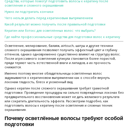
Средства, которые помогут подготовить волосы к кератину после
осветления и сложного окрашивания
Нужно ли подстригать кончики
Чего нельзя делать перед кератиновым выпрямлением
Какой результат можно получить после правильной подготовки
Кератин или ботокс для осветлённых волос: что выбрать?
Где найти профессиональные средства для подготовки волос к кератину
Осветление, мелирование, балаяж, airtouch, шатуш и другие техники
сложного окрашивания позволяют получить эффектный цвет и глубину
оттенков, однако одновременно существенно влияют на структуру волос.
После агрессивного осветления кутикула становится более пористой,
пряди теряют часть естественной влаги и липидов, а их прочность
снижается.
Именно поэтому многие обладательницы осветлённых волос
задумываются о кератиновом выпрямлении как о способе вернуть
локонам гладкость, блеск и ухоженный вид.
Однако кератин после сложного окрашивания требует грамотной
подготовки. Проведение процедуры на сильно повреждённых локонах без
предварительного восстановления может не дать желаемого результата
или сократить длительность эффекта. Рассмотрим подробно, как
подготовить волосы к кератину после осветления и сложных техник
окрашивания.
Почему осветлённые волосы требуют особой
подготовки