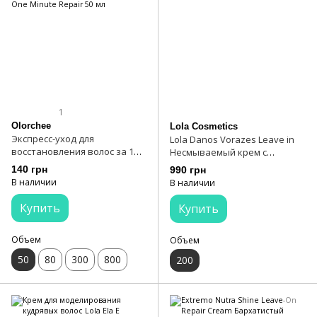
1
Olorchee
Lola Cosmetics
Экспресс-уход для
Lola Danos Vorazes Leave in
восстановления волос за 1
Несмываемый крем с
минуту Olorchee Recovery
термозащитой 200 мл
140 грн
990 грн
Cream One Minute Repair 50
В наличии
В наличии
мл
Купить
Купить
Объем
Объем
50
80
300
800
200