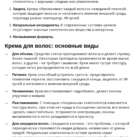
столкнетесь с жирными следами или утяжелением.
Кремы обволакивают каждый волосок невидимой пленкой,
Защита.
которая защищает волосы от негативного влияния внешней среды,
перепада резких температур, УФ-лучей.
В современных составах кремов
Натуральные ингредиенты.
отсутствуют опасные синтетических вещества и аллергены.
Несмываемая формула.
Крема для волос: основные виды
Средство слегка приподнимает волосы и делает стрижку
Для объема.
более пышной. Некоторые препараты применяются во время мытья
волос, а другие – не требуют смывания. Крем имеет густую текстуру,
которая легко распределяется по всей длине.
Крем способный устранить сухость, предотвратить
Питание.
появления перхоти, восстановить секущиеся концы, защитить от УФ
лучей и негативного влияния внешней среды.
Крем восстанавливает гидробаланс, делает локоны
Увлажнение.
упругими и живыми.
С помощью специальных компонентов изменяется
Разглаживание.
текстура волос, при этом нет нужды в посещении салонов, все можно
сделать самостоятельно. Устраняется электризация, локоны
выпрямляются и легко укладываются в прическу.
Секущиеся кончики – это проблема, с которой
Для секущихся волос.
периодически сталкивается каждая девушка, независимо от длины
прядей. Натуральные компоненты в составе кремов служат