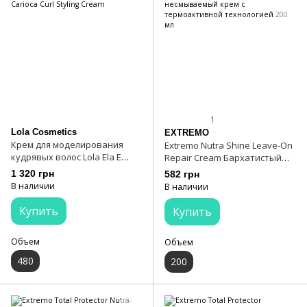
1
Lola Cosmetics
EXTREMO
Крем для моделирования
Extremo Nutra Shine Leave-On
кудрявых волос Lola Ela E
Repair Cream Бархатистый
Carioca Curl Styling Cream
несмываемый крем с
1 320 грн
582 грн
термоактивной технологией
В наличии
В наличии
200 мл
Купить
Купить
Объем
Объем
480
200