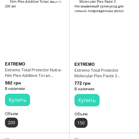
EXTREMO
EXTREMO
Extremo Total Protector Nutra-
Extremo Total Protector
Film Plex-Additive Тотал
Molecular Plex Paste 3
защита 200 мл
Несмываемый крем-уход для
582 грн
772 грн
сильно поврежденных волос
В наличии
В наличии
Купить
Купить
Объем
Объем
200
150