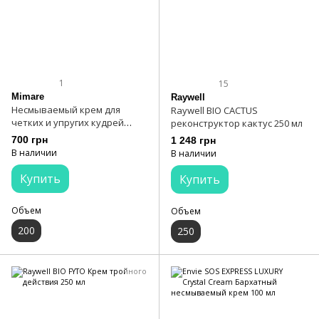
1
15
Mimare
Raywell
Несмываемый крем для
Raywell BIO CACTUS
четких и упругих кудрей
реконструктор кактус 250 мл
Mimare Curl Activator Cream
700 грн
1 248 грн
200 мл
В наличии
В наличии
Купить
Купить
Объем
Объем
200
250