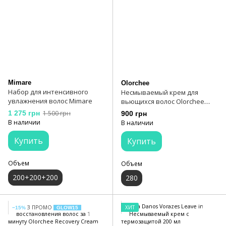
Mimare
Olorchee
Набор для интенсивного
Несмываемый крем для
увлажнения волос Mimare
вьющихся волос Olorchee
Miracle Wave Creme 280 мл
1 275 грн
1 500 грн
900 грн
В наличии
В наличии
Купить
Купить
Объем
Объем
200+200+200
280
З ПРОМО
ХИТ
−15%
GLOW15