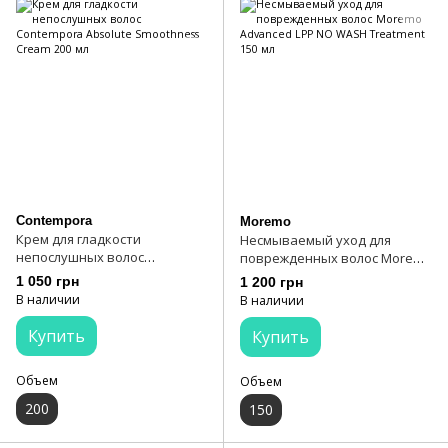
Contempora
Moremo
Крем для гладкости
Несмываемый уход для
непослушных волос
поврежденных волос Moremo
Contempora Absolute
Advanced LPP NO WASH
1 050 грн
1 200 грн
Smoothness Cream 200 мл
Treatment 150 мл
В наличии
В наличии
Купить
Купить
Объем
Объем
200
150