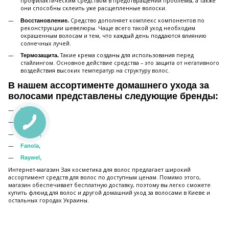
профилактическим средством в предотвращении проблемы, а также
они способны склеить уже расщепленные волоски.
Средство дополняет комплекс компонентов по
Восстановление.
реконструкции шевелюры. Чаще всего такой уход необходим
окрашенным волосам и тем, что каждый день поддаются влиянию
солнечных лучей.
Такие крема созданы для использования перед
Термозащита.
стайлингом. Основное действие средства – это защита от негативного
воздействия высоких температур на структуру волос.
В нашем ассортименте домашнего ухода за
волосами представлены следующие бренды:
Mimare
,
Beox
,
KayPro
,
Fanola
,
Raywel
,
Интернет-магазин Зая косметика для волос предлагает широкий
ассортимент средств для волос по доступным ценам. Помимо этого,
магазин обеспечивает бесплатную доставку, поэтому вы легко сможете
купить флюид для волос и другой домашний уход за волосами в Киеве и
остальных городах Украины.