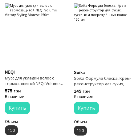
NEQI
Soika
Мусс для укладки волос с
Soika Формула блеска, Крем-
термозащитой NEQI Volume
реконструктор для сухих,
Victory Styling Mousse 150ml
тусклых и повреждённых
575 грн
145 грн
волос 150 мл
В наличии
В наличии
Купить
Купить
Объем
Объем
150
150