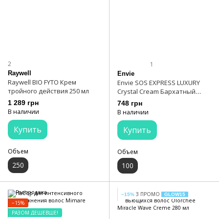
2
1
Raywell
Envie
Raywell BIO FYTO Крем
Envie SOS EXPRESS LUXURY
тройного действия 250 мл
Crystal Cream Бархатный
несмываемый крем 100 мл
1 289 грн
748 грн
В наличии
В наличии
Купить
Купить
Объем
Объем
250
100
З ПРОМО
−15%
GLOW15
−15%
РАЗОМ ДЕШЕВШЕ!