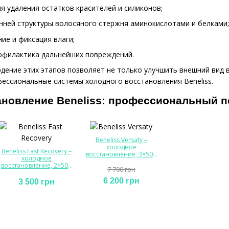
я удаления остатков красителей и силиконов;
нней структуры волосяного стержня аминокислотами и белками;
ие и фиксация влаги;
рофилактика дальнейших повреждений.
ение этих этапов позволяет не только улучшить внешний вид во
ессиональные системы холодного восстановления Beneliss.
новление Beneliss: профессиональный п
Beneliss Versaty –
холодное
Beneliss Fast Recovery –
восстановление, 3×500
холодное
мл
восстановление, 2×500
7 700 грн
мл
6 200 грн
3 500 грн