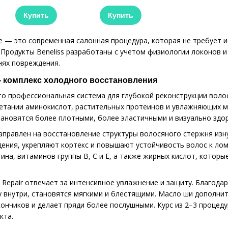
Купить
Купить
 — это современная салонная процедура, которая не требует и
 Продукты Beneliss разработаны с учетом физиологии локонов 
нях повреждения.
 — комплекс холодного восстановления
о профессиональная система для глубокой реконструкции волос 
четании аминокислот, растительных протеинов и увлажняющих м
тановятся более плотными, более эластичными и визуально здо
аправлен на восстановление структуры волосяного стержня изн
ния, укрепляют кортекс и повышают устойчивость волос к лом
ина, витаминов группы B, C и E, а также жирных кислот, котор
d Repair отвечает за интенсивное увлажнение и защиту. Благода
 внутри, становятся мягкими и блестящими. Масло ши дополнит
ончиков и делает пряди более послушными. Курс из 2–3 процеду
кта.