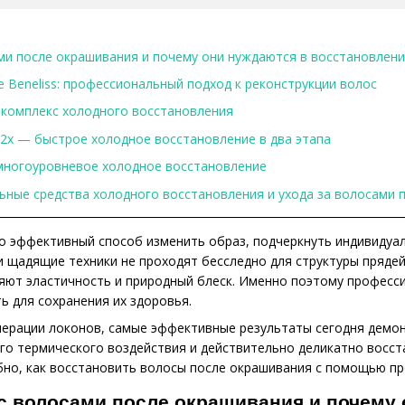
ми после окрашивания и почему они нуждаются в восстановлен
 Beneliss: профессиональный подход к реконструкции волос
 — комплекс холодного восстановления
y 2x — быстрое холодное восстановление в два этапа
— многоуровневое холодное восстановление
ьные средства холодного восстановления и ухода за волосами 
 эффективный способ изменить образ, подчеркнуть индивидуал
и щадящие техники не проходят бесследно для структуры прядей
яют эластичность и природный блеск. Именно поэтому професс
 для сохранения их здоровья.
енерации локонов, самые эффективные результаты сегодня демо
го термического воздействия и действительно деликатно восст
но, как восстановить волосы после окрашивания с помощью п
с волосами после окрашивания и почему