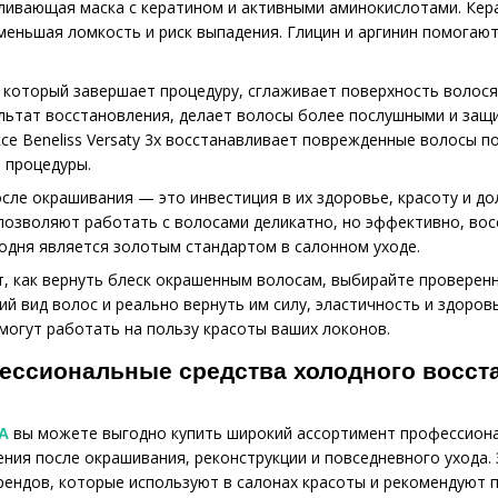
ивающая маска с кератином и активными аминокислотами. Кера
меньшая ломкость и риск выпадения. Глицин и аргинин помогают
 который завершает процедуру, сглаживает поверхность волося
льтат восстановления, делает волосы более послушными и защ
ксе Beneliss Versaty 3x восстанавливает поврежденные волосы 
 процедуры.
сле окрашивания — это инвестиция в их здоровье, красоту и д
 позволяют работать с волосами деликатно, но эффективно, восс
одня является золотым стандартом в салонном уходе.
ет, как вернуть блеск окрашенным волосам, выбирайте проверен
 вид волос и реально вернуть им силу, эластичность и здоровый
огут работать на пользу красоты ваших локонов.
ессиональные средства холодного восста
вы можете выгодно купить широкий ассортимент профессиона
A
ения после окрашивания, реконструкции и повседневного ухода
рендов, которые используют в салонах красоты и рекомендуют 