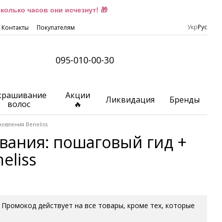
олько часов они исчезнут! 🎁
Укр
Рус
Контакты
Покупателям
095-010-00-30
крашивание
Акции
Ликвидация
Бренды
волос
🔥
овления Beneliss
вания: пошаговый гид +
eliss
S. Промокод действует на все товары, кроме тех, которые