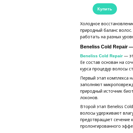
Купить
Холодное восстановление
природный баланс волос.
работать на разных уров
Beneliss Cold Repair
— эт
Beneliss Cold Repair
Ее состав основан на со
курса процедур волосы с
Первый этап комплекса н
заполняют микроповрежде
природный источник биот
локонов.
Второй этап Beneliss Col
волосы удерживают влагу
предотвращает сечение к
пролонгированного эффе