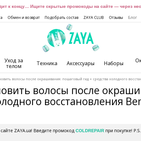
дит к концу… Ищите скрытые промокоды на сайте — через неск
та
Обмен и возврат
Подобрать состав
ZAYA CLUB
Отзывы
Блог
Уход за
О
Техника
Аксессуары
Наборы
телом
новить волосы после окрашивания: пошаговый гид + средства холодного восстан
новить волосы после окраши
олодного восстановления Ben
 сайте ZAYA.ua! Введите промокод
при покупке! P.
COLDREPAIR