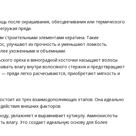
мощь после окрашивания, обесцвечивания или термического
регружая пряди.
ми строительными элементами кератина. Такие
ос, улучшают их прочность и уменьшают ломкость.
олее ухоженными и объемными.
льского ореха и виноградной косточки насыщают волосы
живать влагу внутри волосяного стержня и предотвращают
 — пряди легко расчесываются, приобретают мягкость и
состоит из трех взаимодополняющих этапов. Она идеально
здействия внешних факторов.
оду, увлажняет и выравнивает кутикулу. Аминокислоты
ть влагу. Это создает идеальную основу для более