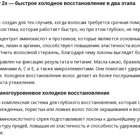
ry 2x — быстрое холодное восстановление в два этапа
создан для тех случаев, когда волосам требуется срочная по
x
 система, которая работает быстро, но при этом глубоко, не пе
центрат аминокислот и протеинов, которые являются основны
ин, лизин и аргинин, способствуют повышению эластичности вол
тнить волосяной стержень, благодаря чему локоны выглядят б
равлен на фиксацию результата и питание. Масла какао, брази
минами A, C и E, а также микроэлементами. Они помогают удер
. Холодное восстановление волос делает их более послушными
кта утяжеления.
— многоуровневое холодное восстановление
 комплексная система для глубокого восстановления, которая 
режденных, пористых или ломких волос после окрашивания и во
минокислотного спрея подготавливает локоны к дальнейшему ух
ктуру прядей, повышая их эластичность и способность удержива
я.