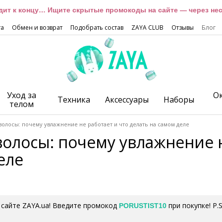
дит к концу… Ищите скрытые промокоды на сайте — через неск
та
Обмен и возврат
Подобрать состав
ZAYA CLUB
Отзывы
Блог
Уход за
О
Техника
Аксессуары
Наборы
телом
олосы: почему увлажнение не работает и что делать на самом деле
олосы: почему увлажнение н
еле
 сайте ZAYA.ua! Введите промокод
при покупке! P
PORUSTIST10