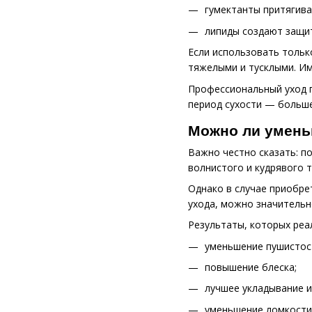
гумектанты притягива
липиды создают защит
Если использовать тольк
тяжелыми и тусклыми. Им
Профессиональный уход п
период сухости — больше
Можно ли умень
Важно честно сказать: п
волнистого и кудрявого 
Однако в случае приобре
ухода, можно значительн
Результаты, которых реа
уменьшение пушистос
повышение блеска;
лучшее укладывание и
уменьшение ломкости