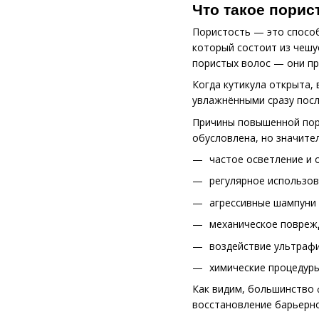
Что такое порис
Пористость — это способ
который состоит из чешуе
пористых волос — они п
Когда кутикула открыта,
увлажнёнными сразу посл
Причины повышенной пори
обусловлена, но значите
частое осветление и 
регулярное использов
агрессивные шампуни
механическое поврежд
воздействие ультрафи
химические процедуры
Как видим, большинство 
восстановление барьерно