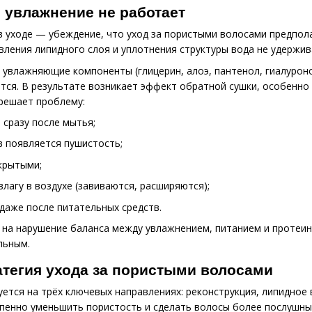
 увлажнение не работает
в уходе — убеждение, что уход за пористыми волосами предпо
вления липидного слоя и уплотнения структуры вода не удержив
 увлажняющие компоненты (глицерин, алоэ, пантенол, гиалуроно
ется. В результате возникает эффект обратной сушки, особенно 
 решает проблему:
 сразу после мытья;
в появляется пушистость;
крытыми;
влагу в воздухе (завиваются, расширяются);
даже после питательных средств.
на нарушение баланса между увлажнением, питанием и протеин
льным.
атегия ухода за пористыми волосами
ется на трёх ключевых направлениях: реконструкция, липидное
епенно уменьшить пористость и сделать волосы более послушн