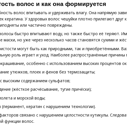
тость волос и как она формируется
ность волос впитывать и удерживать влагу. Она напрямую зави
к кератина. У здоровых волос чешуйки плотно прилегают друг к
риподняты или частично повреждены.
 волосы быстро впитывают воду, но также быстро её теряют. И
е маски, но уже через несколько часов становятся сухими и жёс
стости могут быть как природными, так и приобретёнными. Важ
льную роль играет и уход. Наиболее распространённые причины
окрашивание, особенно с использованием высоких процентов ок
ание утюжков, плоек и фенов без термозащиты;
 с высоким содержанием сульфатов;
ение (жёсткое расчёсывание, тугие причёски);
олета и морской воды;
 (перманент, кератин с нарушением технологии).
факторов связано с нарушением целостности кутикулы. Следова
й функции волос.