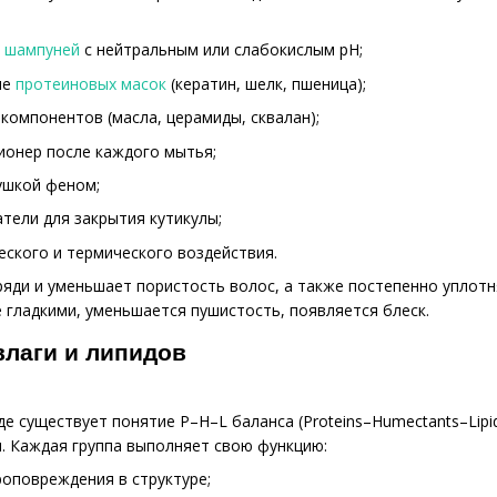
х шампуней
с нейтральным или слабокислым pH;
ие
протеиновых масок
(кератин, шелк, пшеница);
компонентов (масла, церамиды, сквалан);
ионер после каждого мытья;
ушкой феном;
тели для закрытия кутикулы;
ского и термического воздействия.
яди и уменьшает пористость волос, а также постепенно уплотня
 гладкими, уменьшается пушистость, появляется блеск.
влаги и липидов
е существует понятие P–H–L баланса (Proteins–Humectants–Lipi
. Каждая группа выполняет свою функцию:
оповреждения в структуре;