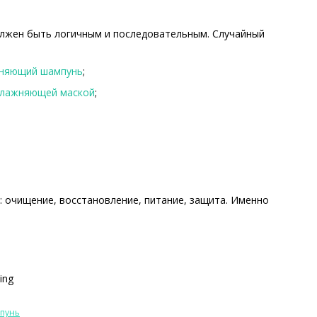
должен быть логичным и последовательным. Случайный
няющий шампунь
;
влажняющей маской
;
: очищение, восстановление, питание, защита. Именно
пунь