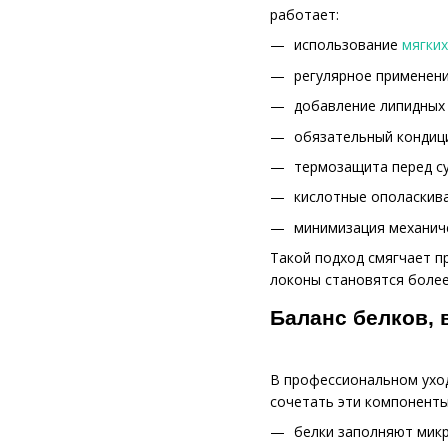
работает:
использование
мягки
регулярное применен
добавление липидных 
обязательный кондиц
термозащита перед с
кислотные ополаскива
минимизация механиче
Такой подход смягчает пр
локоны становятся более
Баланс белков, 
В профессиональном уход
сочетать эти компоненты
белки заполняют микр