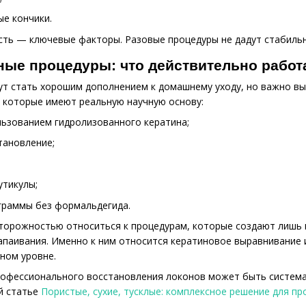
ые кончики.
сть — ключевые факторы. Разовые процедуры не дадут стабиль
ые процедуры: что действительно работ
т стать хорошим дополнением к домашнему уходу, но важно вы
, которые имеют реальную научную основу:
льзованием гидролизованного кератина;
тановление;
утикулы;
граммы без формальдегида.
сторожностью относиться к процедурам, которые создают лишь 
паивания. Именно к ним относится кератиновое выравнивание и
рном уровне.
фессионального восстановления локонов может быть система 
й статье
Пористые, сухие, тусклые: комплексное решение для п