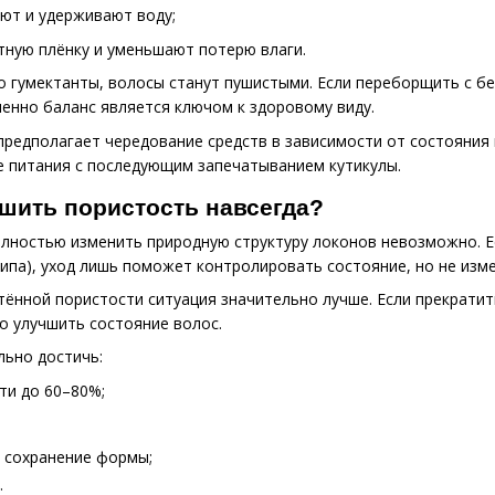
ют и удерживают воду;
ную плёнку и уменьшают потерю влаги.
о гумектанты, волосы станут пушистыми. Если переборщить с б
енно баланс является ключом к здоровому виду.
редполагает чередование средств в зависимости от состояния 
 питания с последующим запечатыванием кутикулы.
шить пористость навсегда?
олностью изменить природную структуру локонов невозможно. Ес
типа), уход лишь поможет контролировать состояние, но не изме
тённой пористости ситуация значительно лучше. Если прекратит
о улучшить состояние волос.
льно достичь:
ти до 60–80%;
 сохранение формы;
;