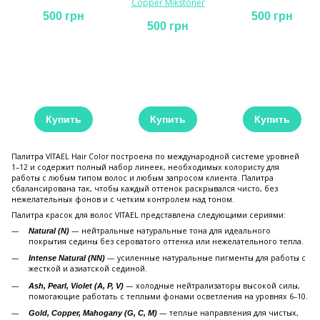
Copper Mikstoner
500 грн
500 грн
500 грн
Купить
Купить
Купить
Палитра VITAEL Hair Color построена по международной системе уровней
1–12 и содержит полный набор линеек, необходимых колористу для
работы с любым типом волос и любым запросом клиента. Палитра
сбалансирована так, чтобы каждый оттенок раскрывался чисто, без
нежелательных фонов и с четким контролем над тоном.
Палитра красок для волос VITAEL представлена следующими сериями:
— нейтральные натуральные тона для идеального
Natural (N)
покрытия седины без сероватого оттенка или нежелательного тепла.
— усиленные натуральные пигменты для работы с
Intense Natural (NN)
жесткой и азиатской сединой.
— холодные нейтрализаторы высокой силы,
Ash, Pearl, Violet (A, P, V)
помогающие работать с теплыми фонами осветления на уровнях 6–10.
— теплые направления для чистых,
Gold, Copper, Mahogany (G, C, M)