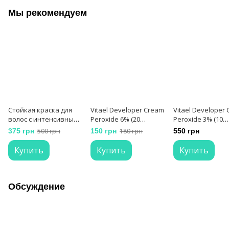
Мы рекомендуем
Стойкая краска для
Vitael Developer Cream
Vitael Developer
волос с интенсивным
Peroxide 6% (20
Peroxide 3% (10
уходом VITAEL Hair
VOLUMI) Кремовый
VOLUMI) Кремов
375 грн
500 грн
150 грн
180 грн
550 грн
Color № 9.3
оксидант 150 мл
оксидант
Купить
Купить
Купить
Обсуждение