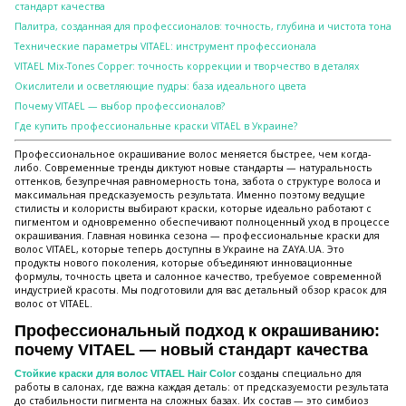
стандарт качества
Палитра, созданная для профессионалов: точность, глубина и чистота тона
Технические параметры VITAEL: инструмент профессионала
VITAEL Mix-Tones Copper: точность коррекции и творчество в деталях
Окислители и осветляющие пудры: база идеального цвета
Почему VITAEL — выбор профессионалов?
Где купить профессиональные краски VITAEL в Украине?
Профессиональное окрашивание волос меняется быстрее, чем когда-
либо. Современные тренды диктуют новые стандарты — натуральность
оттенков, безупречная равномерность тона, забота о структуре волоса и
максимальная предсказуемость результата. Именно поэтому ведущие
стилисты и колористы выбирают краски, которые идеально работают с
пигментом и одновременно обеспечивают полноценный уход в процессе
окрашивания. Главная новинка сезона — профессиональные краски для
волос VITAEL, которые теперь доступны в Украине на ZAYA.UA. Это
продукты нового поколения, которые объединяют инновационные
формулы, точность цвета и салонное качество, требуемое современной
индустрией красоты. Мы подготовили для вас детальный обзор красок для
волос от VITAEL.
Профессиональный подход к окрашиванию:
почему VITAEL — новый стандарт качества
созданы специально для
Стойкие краски для волос VITAEL Hair Color
работы в салонах, где важна каждая деталь: от предсказуемости результата
до стабильности пигмента на сложных базах. Их состав — это симбиоз