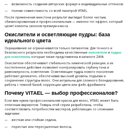
возможность создания авторских формул и индивидуальных оттенков;
полная совместимость со всей палитрой VITAEL.
После применения микстона результат выглядит более чистым,
сбалансированным и профессиональным — именно тот эффект, который
ценят клиенты салонов премиум-класса.
Окислители и осветляющие пудры: база
идеального цвета
Окрашивание не ограничивается только пигментом. Для точного и
безопасного результата необходимы качественные
и
окислители
пудры
, которые также представлены в каталоге ZAYA.
для осветления
Окислители обеспечивают стабильность химической реакции, а их
постепенное действие позволяет контролировать глубину тона и
равномерность осветления. Осветляющие пудры нового поколения
работают деликатно, обеспечивая высокий уровень подъема и
сохранение структуры волос. Они актуальны для сложного блондирования,
работы с темной базой, коррекции цвета или фейс-фрейминга.
Почему VITAEL — выбор профессионалов?
Если вам нужна профессиональная краска для волос, VITAEL может быть
отличным вариантом. Товары этой серии разработаны, чтобы
соответствовать потребностям мастеров, работающих со сложными
задачами:
жесткая или стойкая седина,
пористые или пересушенные волосы,