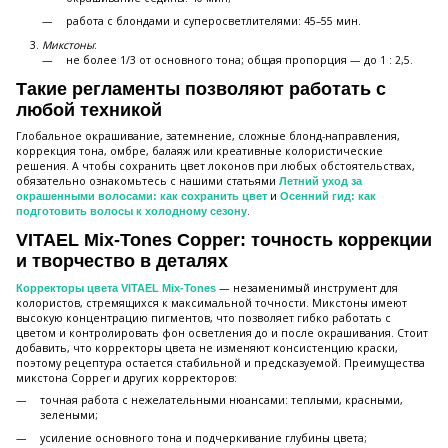
работа с блондами и суперосветлителями: 45–55 мин.
Микстоны
:
не более 1/3 от основного тона; общая пропорция — до 1 : 2,5.
Такие регламенты позволяют работать с
любой техникой
Глобальное окрашивание, затемнение, сложные блонд-направления,
коррекция тона, омбре, балаяж или креативные колористические
решения. А чтобы сохранить цвет локонов при любых обстоятельствах,
обязательно ознакомьтесь с нашими статьями
Летний уход за
и
окрашенными волосами: как сохранить цвет
Осенний гид: как
.
подготовить волосы к холодному сезону
VITAEL Mix-Tones Copper: точность коррекции
и творчество в деталях
— незаменимый инструмент для
Корректоры цвета VITAEL Mix-Tones
колористов, стремящихся к максимальной точности. Микстоны имеют
высокую концентрацию пигментов, что позволяет гибко работать с
цветом и контролировать фон осветления до и после окрашивания. Стоит
добавить, что корректоры цвета не изменяют консистенцию краски,
поэтому рецептура остается стабильной и предсказуемой. Преимущества
микстона Copper и других корректоров:
точная работа с нежелательными нюансами: теплыми, красными,
зелеными;
усиление основного тона и подчеркивание глубины цвета;