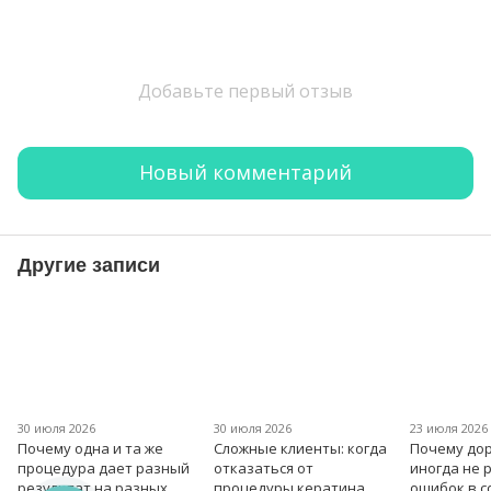
Добавьте первый отзыв
Новый комментарий
Другие записи
30 июля 2026
30 июля 2026
23 июля 2026
Почему одна и та же
Сложные клиенты: когда
Почему дор
процедура дает разный
отказаться от
иногда не 
результат на разных
процедуры кератина
ошибок в 