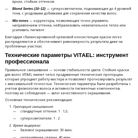
ярких, стойких оттенков.
— суперосветлители, поднимающие до 4 уровней
Blond Series (10–12)
тона, с уходовыми добавками для сохранения качества волос.
— корректоры, позволяющие точно управлять
Mix-tones
направлением оттенка, нейтрализовать нежелательное тепло или
усиливать пигмент.
Благодаря сбалансированной кремовой консистенции краски легко
распределяются и обеспечивают равномерность результата даже на
проблемных участках.
Технические параметры VITAEL: инструмент
профессионала
Правильное смешивание — основа стабильности цвета. Стойкие краски
для волос VITAEL имеют четко продуманные технические пропорции,
которые упрощают работу мастера и позволяют прогнозировать результат
с максимальной точностью. Технические параметры были разработаны с
учетом физиологии волоса и активности пигментных компонентов,
поэтому их соблюдение — залог качественного окрашивания.
Основные технические рекомендации:
Пропорция смешивания
:
стандартные оттенки: 1 : 1,5;
суперосветлители: 1 : 2.
Время выдержки
:
базовое окрашивание: 30 мин;
окрашивание седины: 40 мин;