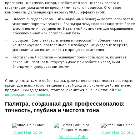
проверенных активов, которые работают в разных слоях волоса и
гарантируют уход даже во время химического процесса. Ключевые
компоненты, делающие крем-краску VITAEL эффективной:
Dulcemin (гидролизованный миндальный белок) — восстанавливает и
уплотняет пористые участки, благодаря чему волосы становятся более
эластичными и послушными. Идеальный компонент для окрашивания
обесцвеченной или ослабленной базы.
Liposystem Complex (растительные липосомы) — обеспечивает
контролируемое, постепенное высвобождение уходовых веществ,
увлажняет и защищает волосы в процессе окисления.
Растительный коллаген — усиливает прочность волоса, помогает
сохранить плотность структуры даже при работе с холодными
блондами и суперосветлителями.
Стоит учитывать, что любая краска, даже качественная, может повреждать
пряди. Для всех, кто хочет сделать свой уход за локонами действительно
продуманным до деталей, стоит ознакомиться с нашей статьей
Что
.
повреждает наши волосы
Палитра, созданная для профессионалов:
точность, глубина и чистота тона
Vitael Hair Color
Vitael Hair Color 5.4
Vitael Hair Color