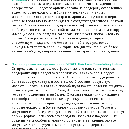
разработанное для ухода за волосами, склонными к выпадению и
потере густоты. Средство ориентировано на поддержку ослабленных
волос, которые нуждаются в более интенсивном питании и
укреплении. Оно содержит экстракты арники и стручкового перца,
которые традиционно используются в средствах для стимуляции кожи
головы. Арника помогает поддерживать комфортное состояние кожи
и обладает тонизирующими свойствами. Экстракт перца активизирует
микроциркуляцию, создавая согревающий эффект. Дополнительно
состав обогащен витамином B5 и трипептидами, которые
способствуют поддержанию более прочной структуры волос.
Шампунь может стать хорошим вариантом для тех, кто ищет более
интенсивный уход в период сезонного или стрессового выпадения.
.
Лосьон против выпадения волос VITAEL Hair Loss Stimulating Lotion
Он предназначен для волос в фазе активного выпадения или как
поддерживающее средство в профилактическом уходе. Продукт
работает непосредственно с кожей головы, помогая поддерживать
более здоровую среду для роста волос. В составе присутствуют
молекулы кератина, которые способствуют восстановлению структуры
волос и улучшают их внешний вид. Арника помогает успокаивать кожу
головы и поддерживать ее баланс. Экстракт перца чили стимулирует
кровообращение и способствует лучшему насыщению тканей
кислородом. Лосьон хорошо подходит для ослабленных волос,
которые нуждаются в более концентрированном уходе. Также его
могут оценить обладатели чувствительной кожи головы, которые ищут
легкий формат несмываемого продукта. Правильно подобранные
средства не способны мгновенно остановить выпадение, однако
могут значительно улучшить качество ухода и поддержать