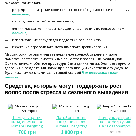
включать такие этапы:
регулярное очищение кожи головы по необходимости качественным
;
шампунем
периодическое глубокое очищение;
легкий массаж кончиками пальцев, в частности с использованием
;
лосьона
использование средств для поддержки барьера кожи;
избегание агрессивного механического травмирования.
Массаж кожи головы улучшает локальное кровообращение и может
помогать доставлять питательные вещества к волосяным фолликулам.
Однако важно, чтобы все процедуры были деликатными, без чрезмерного
давления и раздражения. Также при организации качественного ухода не
будет лишним ознакомиться с нашей статьей
Что повреждает наши
.
волосы
Средства, которые могут поддержать рост
волос после стресса и сезонного выпадения
Шампунь против
Лосьйон против
Шампунь для роста
выпадения волос
выпадения волос
волос deeply Anti
Mimare Energizing
Mimare Energizing
Hair Loss Shampoo
Shampoo, 200 мл
Lotion, 125 мл
380 грн
700 грн
1 000 грн