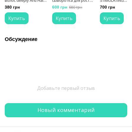
волос deeply Anti Hair
сыворотка для роста
STIMULATING
Loss Shampoo
волос deeply Hair
SHAMPOO Шамп
380 грн
600 грн
680 грн
700 грн
Growth Seru
против выпаден
волос 300 мл
Купить
Купить
Купить
Обсуждение
Добавьте первый отзыв
Новый комментарий