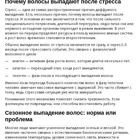
Почему волосы выпадают после стресса
Стресс — одна из самых распространенных причин диффузного
выпадения. Есть несколько причин, почему волосы выпадают после
стресса. И основная из них заключается в том, что после сильного
эмоционального потрясения, длительной перегрузки, недостатка сна или
нервного истощения организм переходит в режим выживания. В этот
момент он перераспределяет ресурсы в пользу жизненно важных систем,
а рост волос временно становится второстепенным.
Обычно выпадение волос от стресса начинается не сразу, а через 2–3
месяца после стрессового события. Это связано с физиологией
волосяного цикла:
анаген — активная фаза роста волос, которая длится несколько лет;
катаген — переходный этап, когда рост замедляется;
телоген — фаза покоя и последующего выпадения волоса.
Именно из-за перехода большого количества волос в фазу телогена
человек замечает массовое выпадение с задержкой. Это часто сбивает с
толку, ведь стрессовая ситуация уже могла завершиться.
Понимание этого механизма помогает снизить тревожность. Если
фолликулы не повреждены, они способны восстановить работу.
Сезонное выпадение волос: норма или
проблема
Многие люди замечают усиленное выпадение осенью и весной. Это
явление частично связано с естественными биологическими ритмами,
изменением температуры, уровня солнечного света, влажности и