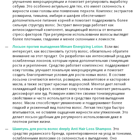
улучшению микроциркуляции и помогает регулировать выработку
себума. Это особенно актуально для тех, кто имеет склонность к
жирности кожи головы или появлению перхоти. Комплекс экстрактов
розмарина, тимьяна, имбиря и шалфея обеспечивает
дополнительное питание корней и помогает поддерживать более
сильную структуру волос. Экстракт винограда работает как
антиоксидантный компонент, защищающий волосы от внешних
стресс-факторов. При регулярном использовании волосы выглядят
более плотными, гладкими и менее склонными к ломкости.
. Если вас
Лосьон против выпадения Mimare Energizing Lotion
интересует, как восстановить густоту волос, обязательно обратите
внимание на этот продукт. Он разработан как интенсивный уход для
ослабленных локонов, которым нужна дополнительная стимуляция
роста и укрепление. Средство работает комплексно: поддерживает
кожу головы, улучшает локальную микроциркуляцию и помогает
создать благоприятные условия для роста новых волос. В составе
лосьона сочетаются ментол, розмарин, эвкалиптовое и касторовое
масла, а также экстракт красных водорослей. Ментол дает легкий
охлаждающий эффект, освежает кожу головы и помогает уменьшить
дискомфорт или зуд. Розмарин известен своими тонизирующими
свойствами и часто используется в средствах против выпадения
волос. Масла способствуют увлажнению и поддерживают более
гладкий и ухоженный вид полотна волос. Легкая текстура быстро
впитывается, не оставляя ощущения жирности или утяжеления. Это
делает лосьон удобным для регулярного использования даже в
плотном ритме жизни.
. Это
Шампунь для роста волос deeply Anti Hair Loss Shampoo
средство украинского бренда, ориентированное на уход за тонкими,
ослабленными волосами со склонностью к выпадению. Оно