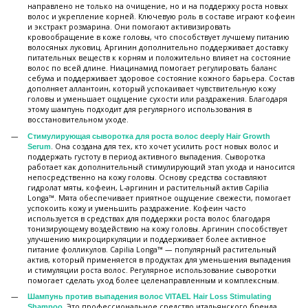
направлено не только на очищение, но и на поддержку роста новых
волос и укрепление корней. Ключевую роль в составе играют кофеин
и экстракт розмарина. Они помогают активизировать
кровообращение в коже головы, что способствует лучшему питанию
волосяных луковиц. Аргинин дополнительно поддерживает доставку
питательных веществ к корням и положительно влияет на состояние
волос по всей длине. Ниацинамид помогает регулировать баланс
себума и поддерживает здоровое состояние кожного барьера. Состав
дополняет аллантоин, который успокаивает чувствительную кожу
головы и уменьшает ощущение сухости или раздражения. Благодаря
этому шампунь подходит для регулярного использования в
восстановительном уходе.
Стимулирующая сыворотка для роста волос deeply Hair Growth
. Она создана для тех, кто хочет усилить рост новых волос и
Serum
поддержать густоту в период активного выпадения. Сыворотка
работает как дополнительный стимулирующий этап ухода и наносится
непосредственно на кожу головы. Основу средства составляют
гидролат мяты, кофеин, L-аргинин и растительный актив Capilia
Longa™. Мята обеспечивает приятное ощущение свежести, помогает
успокоить кожу и уменьшить раздражение. Кофеин часто
используется в средствах для поддержки роста волос благодаря
тонизирующему воздействию на кожу головы. Аргинин способствует
улучшению микроциркуляции и поддерживает более активное
питание фолликулов. Capilia Longa™ — популярный растительный
актив, который применяется в продуктах для уменьшения выпадения
и стимуляции роста волос. Регулярное использование сыворотки
помогает сделать уход более целенаправленным и комплексным.
Шампунь против выпадения волос VITAEL Hair Loss Stimulating
. Это профессиональное средство итальянского бренда,
Shampoo