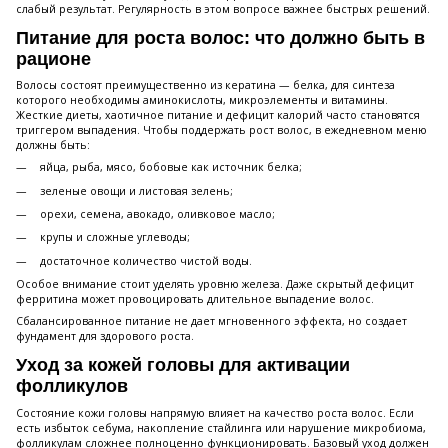
слабый результат. Регулярность в этом вопросе важнее быстрых решений.
Питание для роста волос: что должно быть в
рационе
Волосы состоят преимущественно из кератина — белка, для синтеза
которого необходимы аминокислоты, микроэлементы и витамины.
Жесткие диеты, хаотичное питание и дефицит калорий часто становятся
триггером выпадения. Чтобы поддержать рост волос, в ежедневном меню
должны быть:
яйца, рыба, мясо, бобовые как источник белка;
зеленые овощи и листовая зелень;
орехи, семена, авокадо, оливковое масло;
крупы и сложные углеводы;
достаточное количество чистой воды.
Особое внимание стоит уделять уровню железа. Даже скрытый дефицит
ферритина может провоцировать длительное выпадение волос.
Сбалансированное питание не дает мгновенного эффекта, но создает
фундамент для здорового роста.
Уход за кожей головы для активации
фолликулов
Состояние кожи головы напрямую влияет на качество роста волос. Если
есть избыток себума, накопление стайлинга или нарушение микробиома,
фолликулам сложнее полноценно функционировать. Базовый уход должен