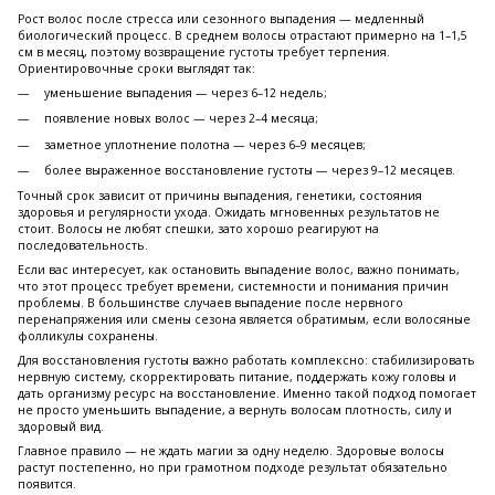
Рост волос после стресса или сезонного выпадения — медленный
биологический процесс. В среднем волосы отрастают примерно на 1–1,5
см в месяц, поэтому возвращение густоты требует терпения.
Ориентировочные сроки выглядят так:
уменьшение выпадения — через 6–12 недель;
появление новых волос — через 2–4 месяца;
заметное уплотнение полотна — через 6–9 месяцев;
более выраженное восстановление густоты — через 9–12 месяцев.
Точный срок зависит от причины выпадения, генетики, состояния
здоровья и регулярности ухода. Ожидать мгновенных результатов не
стоит. Волосы не любят спешки, зато хорошо реагируют на
последовательность.
Если вас интересует, как остановить выпадение волос, важно понимать,
что этот процесс требует времени, системности и понимания причин
проблемы. В большинстве случаев выпадение после нервного
перенапряжения или смены сезона является обратимым, если волосяные
фолликулы сохранены.
Для восстановления густоты важно работать комплексно: стабилизировать
нервную систему, скорректировать питание, поддержать кожу головы и
дать организму ресурс на восстановление. Именно такой подход помогает
не просто уменьшить выпадение, а вернуть волосам плотность, силу и
здоровый вид.
Главное правило — не ждать магии за одну неделю. Здоровые волосы
растут постепенно, но при грамотном подходе результат обязательно
появится.