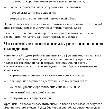
появляются короткие новые волосы вдоль линии роста;
волосы становятся более упругими и менее ломкими;
пробор выглядит менее широким;
возвращается естественный прикорневой объем.
Новые волоски часто называют «антенками» или «пушком». Это хороший
знак, который свидетельствует об активации фолликулов.
Главное в этот период — не прекращать уход слишком рано, ведь
восстановление густоты занимает несколько месяцев.
Что помогает восстановить рост волос после
выпадения
Комплексный подход работает значительно эффективнее, чем попытка
решить проблему только одним средством. Локоны нуждаются в
поддержке как изнутри, так и снаружи. Для стимуляции роста и
восстановления волос после выпадения стоит обратить внимание на
такие шаги:
нормализацию режима сна и снижение уровня стресса;
полноценное питание с достаточным количеством белка;
контроль уровня ферритина, витамина D, B12, цинка;
деликатный уход за кожей головы;
стимуляцию микроциркуляции.
Организм не способен создавать сильные волосы без базовых ресурсов.
Именно поэтому внешний уход без коррекции образа жизни часто дает