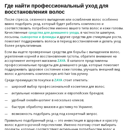
Где найти профессиональный уход для
восстановления волос
После стресса, сезонного выпадения или ослабления волос особенно
важно подобрать уход, который будет работать комплексно и
соответствовать потребностям именно вашего типа волос и кожи головы.
Качественные
, в частности шампуни,
средства для домашнего ухода
лосьоны,
и другие средства для стимуляции роста,
сыворотки и флюиды
помогают поддерживать волосы в период восстановления и делать уход
более результативным.
Если вы ищете проверенные средства для борьбы с выпадением волос,
укрепления корней и восстановления густоты, обратите внимание на
ассортимент интернет-магазина
. В каталоге представлены
ZAYA
профессиональные продукты для домашнего ухода, которые помогают
поддерживать здоровое состояние кожи головы, улучшать внешний вид
волос и дополнять комплексную anti hair loss рутину.
Среди преимуществ покупки в
стоит отметить:
ZAYA
широкий выбор профессиональной косметики для волос;
актуальные новинки украинских и европейских брендов;
удобный онлайн-шопинг в несколько кликов;
быструю обработку заказов и доставку по Украине;
возможность подобрать уход под конкретный запрос.
Правильно подобранный уход — это инвестиция в здоровье и красоту
волос в долгосрочной перспективе. Именно поэтому стоит выбирать
продукты, которые соответствуют актуальным потребностям волос и