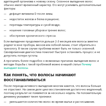
адаптацией организма к новому сезону. Сезонное выпадение волос
обычно имеет временный характер. Его могут усиливать дополнительные
факторы:
дефицит витамина D после зимы;
недостаток железа и белка в рационе;
перепады температуры и сухой воздух;
ношение головных уборов и трение волос;
обострение хронического стресса.
Если выпадение продолжается дольше 2–3 месяцев или волосы заметно
редеют в зоне пробора, висков или лобной линии, стоит обратиться к
трихологу. В таком случае проблема может быть не только сезонной.
Своевременная диагностика помогает быстрее остановить процесс и не
допустить потери густоты.
А прочитать более подробно о возможных причинах выпадения волос и
методах борьбы с такой проблемой можно в нашей статье
Почему
.
выпадают волосы
Как понять, что волосы начинают
восстанавливаться
После периода активного выпадения многим кажется, что волосы больше
не отрастают. На самом деле цикл восстановления достаточно медленный,
поэтому результат не появляется за несколько недель. На положительную
динамику указывают такие признаки:
уменьшается количество волос во время мытья и расчесывания;