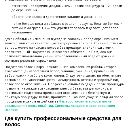
откажитесь от горячих укладок и химических процедур за 1–2 недели
до окрашивания;
обеспечьте волосам достаточное питание и увлажнение;
пейте больше воды и добавьте в рацион продукты, богатые белком и
витаминами группы B — это укрепляет волосы и делает цвет более
насыщенным.
Даже небольшие изменения в уходе за волосами перед окрашиванием
заметно влияют на качество цвета и здоровье локонов. Конечно, ответ на
вопрос, можно ли красить волосы без предварительной подготовки,
положительный. Подготовка не является обязательной. Однако она
позволяет значительно уменьшить потенциальный вред от краски и
улучшить результат окрашивания.
Подготовка волос к окрашиванию — это комплексная работа, которая
включает оценку состояния волос, питание, очищение, правильный
выбор краски и заботу о коже головы. Следуя этим шагам, вы обеспечите
равномерное нанесение цвета, насыщенность оттенка и здоровый вид
волос после окрашивания. Профессиональный уход до и после процедуры
позволяет наслаждаться красивым цветом без вреда для локонов, а
правильная подготовка превращает окрашивание в безопасную и
приятную процедуру. Кстати, прочитать о нюансах ухода за прядями после
процедуры можно в нашей статье
Как восстановить волосы после
окрашивания: пошаговый гид. Средства холодного восстановления
.
Beneliss
Где купить профессиональные средства для
волос