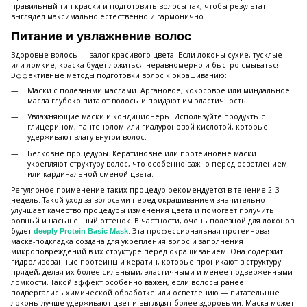
правильный тип краски и подготовить волосы так, чтобы результат
выглядел максимально естественно и гармонично.
Питание и увлажнение волос
Здоровые волосы — залог красивого цвета. Если локоны сухие, тусклые
или ломкие, краска будет ложиться неравномерно и быстро смываться.
Эффективные методы подготовки волос к окрашиванию:
Маски с полезными маслами. Аргановое, кокосовое или миндальное
масла глубоко питают волосы и придают им эластичность.
Увлажняющие маски и кондиционеры. Используйте продукты с
глицерином, пантенолом или гиалуроновой кислотой, которые
удерживают влагу внутри волос.
Белковые процедуры. Кератиновые или протеиновые маски
укрепляют структуру волос, что особенно важно перед осветлением
или кардинальной сменой цвета.
Регулярное применение таких процедур рекомендуется в течение 2–3
недель. Такой уход за волосами перед окрашиванием значительно
улучшает качество процедуры изменения цвета и помогает получить
ровный и насыщенный оттенок. В частности, очень полезной для локонов
будет
. Эта профессиональная протеиновая
deeply Protein Basic Mask
маска-подкладка создана для укрепления волос и заполнения
микроповреждений в их структуре перед окрашиванием. Она содержит
гидролизованные протеины и кератин, которые проникают в структуру
прядей, делая их более сильными, эластичными и менее подверженными
ломкости. Такой эффект особенно важен, если волосы ранее
подвергались химической обработке или осветлению — питательные
локоны лучше удерживают цвет и выглядят более здоровыми. Маска может