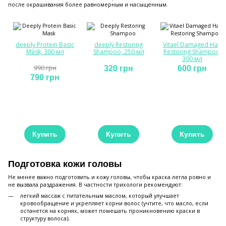
после окрашивания более равномерным и насыщенным.
deeply Protein Basic
deeply Restoring
Vitael Damaged Hair
Mask, 300 мл
Shampoo, 250 мл
Restoring Shampoo,
300 мл
990 грн
320 грн
600 грн
790 грн
Купить
Купить
Купить
Подготовка кожи головы
Не менее важно подготовить и кожу головы, чтобы краска легла ровно и
не вызвала раздражения. В частности трихологи рекомендуют:
легкий массаж с питательным маслом, который улучшает
кровообращение и укрепляет корни волос (учтите, что масло, если
останется на корнях, может помешать проникновению краски в
структуру волоса);