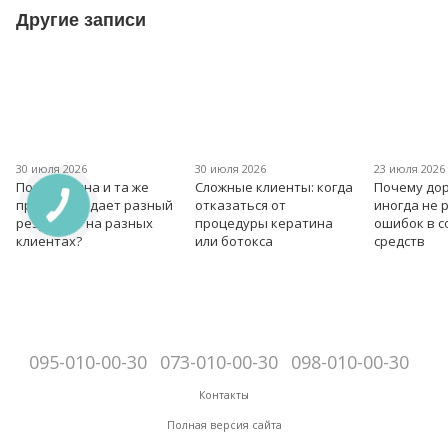
Другие записи
30 июля 2026
30 июля 2026
23 июля 2026
Почему одна и та же
Сложные клиенты: когда
Почему дор
процедура дает разный
отказаться от
иногда не 
результат на разных
процедуры кератина
ошибок в 
клиентах?
или ботокса
средств
095-010-00-30
073-010-00-30
098-010-00-30
Контакты
Полная версия сайта