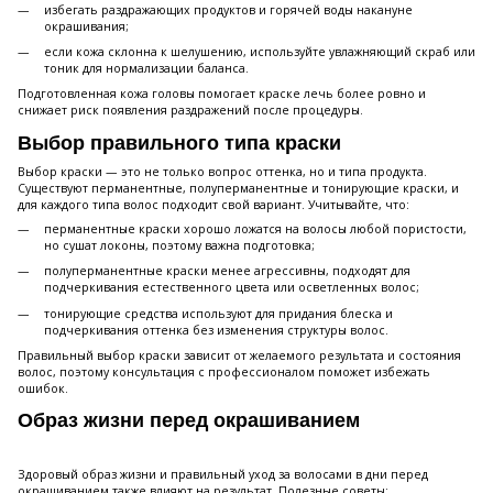
избегать раздражающих продуктов и горячей воды накануне
окрашивания;
если кожа склонна к шелушению, используйте увлажняющий скраб или
тоник для нормализации баланса.
Подготовленная кожа головы помогает краске лечь более ровно и
снижает риск появления раздражений после процедуры.
Выбор правильного типа краски
Выбор краски — это не только вопрос оттенка, но и типа продукта.
Существуют перманентные, полуперманентные и тонирующие краски, и
для каждого типа волос подходит свой вариант. Учитывайте, что:
перманентные краски хорошо ложатся на волосы любой пористости,
но сушат локоны, поэтому важна подготовка;
полуперманентные краски менее агрессивны, подходят для
подчеркивания естественного цвета или осветленных волос;
тонирующие средства используют для придания блеска и
подчеркивания оттенка без изменения структуры волос.
Правильный выбор краски зависит от желаемого результата и состояния
волос, поэтому консультация с профессионалом поможет избежать
ошибок.
Образ жизни перед окрашиванием
Здоровый образ жизни и правильный уход за волосами в дни перед
окрашиванием также влияют на результат. Полезные советы: