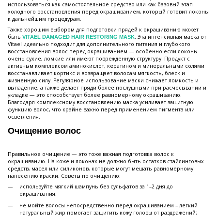
использоваться как самостоятельное средство или как базовый этап
холодного восстановления перед окрашиванием, который готовит локоны
к дальнейшим процедурам.
Также хорошим выбором для подготовки прядей к окрашиванию может
быть
. Эта интенсивная маска от
VITAEL DAMAGED HAIR RESTORING MASK
Vitael идеально подходит для дополнительного питания и глубокого
восстановления волос перед окрашиванием — особенно если локоны
очень сухие, ломкие или имеют поврежденную структуру. Продукт с
активным комплексом аминокислот, кератином и минеральными солями
восстанавливает кортикс и возвращает волосам мягкость, блеск и
жизненную силу. Регулярное использование маски снижает ломкость и
выпадение, а также делает пряди более послушными при расчесывании и
укладке — это способствует более равномерному окрашиванию.
Благодаря комплексному восстановлению маска усиливает защитную
функцию волос, что крайне важно перед применением пигмента или
осветления.
Очищение волос
Правильное очищение — это тоже важная подготовка волос к
окрашиванию. На коже и локонах не должно быть остатков стайлинговых
средств, масел или силиконов, которые могут мешать равномерному
нанесению краски. Советы по очищению:
используйте мягкий шампунь без сульфатов за 1–2 дня до
окрашивания;
не мойте волосы непосредственно перед окрашиванием – легкий
натуральный жир помогает защитить кожу головы от раздражений;