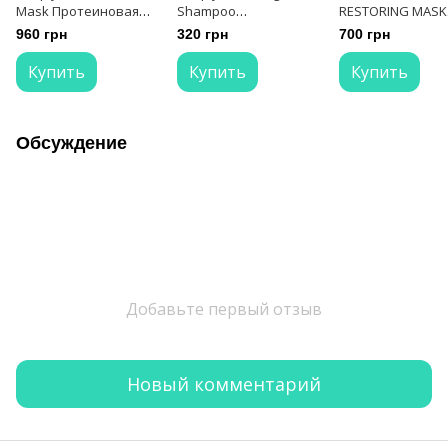
Mask Протеиновая
Shampoo
RESTORING MASK
маска-подложка для
Восстанавливающий
Маска
960 грн
320 грн
700 грн
волос 300 мл
шампунь для волос
восстанавлива
250 мл
для поврежденн
Купить
Купить
Купить
волос 250 мл
Обсуждение
Добавьте первый отзыв
Новый комментарий