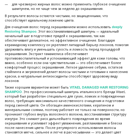
для чрезмерно жирных волос можно применить глубокое очищение
шампунем, но не чаще чем за неделю до окрашивания.
В результате волосы остаются чистыми, но защищенными, что
способствует идеальному ложению цвета.
Для очищения волос перед окрашиванием можно использовать
deeply
. Этот восстанавливающий шампунь — идеальный
Restoring Shampoo
начальный шаг в подготовке прядей к окрашиванию, так как
обеспечивает деликатное, но эффективное очищение. Благодаря
керамидному комплексу он укрепляет липидный барьер локонов, помогая
удерживать влагу и уменьшать сухость и ломкость перед процедурой
окрашивания. Экстракт гамамелиса обеспечивает
противовоспалительный и успокаивающий эффект для кожи головы, что
важно, особенно если она чувствительная — это обеспечивает более
комфортный процесс окрашивания. Легкое удаление себума, остатков
стайлинга и загрязнений делает волосы чистыми и готовыми к нанесению
краски, а натуральные антиоксиданты способствуют здоровому виду
локонов.
Также хорошим вариантом может быть
VITAEL DAMAGED HAIR RESTORING
. Это профессиональный шампунь итальянского бренда Vitael,
SHAMPOO
который был разработан специально для сухих, ломких и поврежденных
волос, требующих максимально качественного очищения и подготовки
перед сменой цвета. Он обогащен аминокислотами, кератином и
минеральными солями, поэтому работает не только на поверхности, но
проникает глубоко внутрь волосяного волокна, восстанавливая структуру
изнутри. Это снижает риск дальнейшего повреждения во время
окрашивания и усиливает эффект увлажнения, разглаживания и блеска
после нанесения цвета. После регулярного использования волосы
становятся мягче, сильнее и легче в расчесывании — это делает цвет