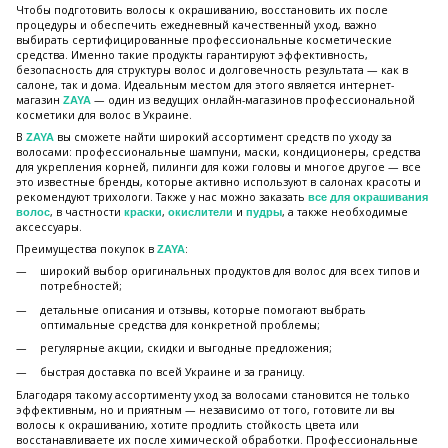
Чтобы подготовить волосы к окрашиванию, восстановить их после
процедуры и обеспечить ежедневный качественный уход, важно
выбирать сертифицированные профессиональные косметические
средства. Именно такие продукты гарантируют эффективность,
безопасность для структуры волос и долговечность результата — как в
салоне, так и дома. Идеальным местом для этого является интернет-
магазин
— один из ведущих онлайн-магазинов профессиональной
ZAYA
косметики для волос в Украине.
В
вы сможете найти широкий ассортимент средств по уходу за
ZAYA
волосами: профессиональные шампуни, маски, кондиционеры, средства
для укрепления корней, пилинги для кожи головы и многое другое — все
это известные бренды, которые активно используют в салонах красоты и
рекомендуют трихологи. Также у нас можно заказать
все для окрашивания
, в частности
,
и
, а также необходимые
волос
краски
окислители
пудры
аксессуары.
Преимущества покупок в
:
ZAYA
широкий выбор оригинальных продуктов для волос для всех типов и
потребностей;
детальные описания и отзывы, которые помогают выбрать
оптимальные средства для конкретной проблемы;
регулярные акции, скидки и выгодные предложения;
быстрая доставка по всей Украине и за границу.
Благодаря такому ассортименту уход за волосами становится не только
эффективным, но и приятным — независимо от того, готовите ли вы
волосы к окрашиванию, хотите продлить стойкость цвета или
восстанавливаете их после химической обработки. Профессиональные