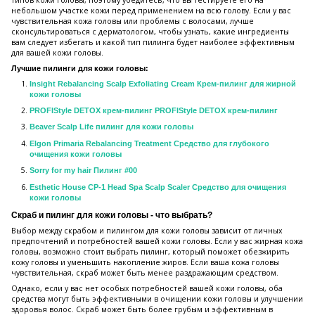
небольшом участке кожи перед применением на всю голову. Если у вас
чувствительная кожа головы или проблемы с волосами, лучше
сконсультироваться с дерматологом, чтобы узнать, какие ингредиенты
вам следует избегать и какой тип пилинга будет наиболее эффективным
для вашей кожи головы.
Лучшие пилинги для кожи головы:
Insight Rebalancing Scalp Exfoliating Cream Крем-пилинг для жирной
кожи головы
PROFIStyle DETOX крем-пилинг PROFIStyle DETOX крем-пилинг
Beaver Scalp Life пилинг для кожи головы
Elgon Primaria Rebalancing Treatment Средство для глубокого
очищения кожи головы
Sorry for my hair Пилинг #00
Esthetic House CP-1 Head Spa Scalp Scaler Средство для очищения
кожи головы
Скраб и пилинг для кожи головы - что выбрать?
Выбор между скрабом и пилингом для кожи головы зависит от личных
предпочтений и потребностей вашей кожи головы. Если у вас жирная кожа
головы, возможно стоит выбрать пилинг, который поможет обезжирить
кожу головы и уменьшить накопление жиров. Если ваша кожа головы
чувствительная, скраб может быть менее раздражающим средством.
Однако, если у вас нет особых потребностей вашей кожи головы, оба
средства могут быть эффективными в очищении кожи головы и улучшении
здоровья волос. Скраб может быть более грубым и эффективным в