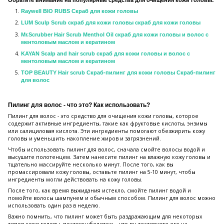
Raywell BIO RUBS Скраб для кожи головы
LUM Sculp Scrub скраб для кожи головы скраб для кожи головы
Mr.Scrubber Hair Scrub Menthol Oil скраб для кожи головы и волос с
ментоловым маслом и кератином
KAYAN Scalp and hair scrub скраб для кожи головы и волос с
ментоловым маслом и кератином
TOP BEAUTY Hair scrub Скраб-пилинг для кожи головы Скраб-пилинг
для волос
Пилинг для волос - что это? Как использовать?
Пилинг для волос - это средство для очищения кожи головы, которое
содержит активные ингредиенты, такие как фруктовые кислоты, энзимы
или салициловая кислота. Эти ингредиенты помогают обезжирить кожу
головы и уменьшить накопление жиров и загрязнений.
Чтобы использовать пилинг для волос, сначала смойте волосы водой и
высушите полотенцем. Затем нанесите пилинг на влажную кожу головы и
тщательно массируйте несколько минут. После того, как вы
промассировали кожу головы, оставьте пилинг на 5-10 минут, чтобы
ингредиенты могли действовать на кожу головы.
После того, как время выжидания истекло, смойте пилинг водой и
помойте волосы шампунем и обычным способом. Пилинг для волос можно
использовать один раз в неделю.
Важно помнить, что пилинг может быть раздражающим для некоторых
типов кожи головы, поэтому убедитесь, что вы тестируете его на