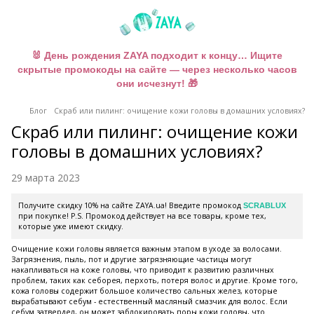
🐰 День рождения ZAYA подходит к концу… Ищите
скрытые промокоды на сайте — через несколько часов
они исчезнут! 🎁
Блог
Скраб или пилинг: очищение кожи головы в домашних условиях?
Скраб или пилинг: очищение кожи
головы в домашних условиях?
29 марта 2023
Получите скидку 10% на сайте ZAYA.ua! Введите промокод
SCRABLUX
при покупке! P.S. Промокод действует на все товары, кроме тех,
которые уже имеют скидку.
Очищение кожи головы является важным этапом в уходе за волосами.
Загрязнения, пыль, пот и другие загрязняющие частицы могут
накапливаться на коже головы, что приводит к развитию различных
проблем, таких как себорея, перхоть, потеря волос и другие. Кроме того,
кожа головы содержит большое количество сальных желез, которые
вырабатывают себум - естественный масляный смазчик для волос. Если
себум затвердел, он может заблокировать поры кожи головы, что