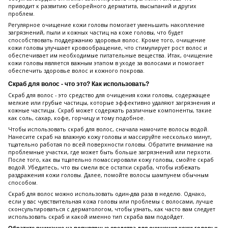
приводит к развитию себорейного дерматита, высыпаний и других
проблем.
Регулярное очищение кожи головы помогает уменьшить накопление
загрязнений, пыли и кожных частиц на коже головы, что будет
способствовать поддержанию здоровья волос. Кроме того, очищение
кожи головы улучшает кровообращение, что стимулирует рост волос и
обеспечивает им необходимые питательные вещества. Итак, очищение
кожи головы является важным этапом в уходе за волосами и помогает
обеспечить здоровье волос и кожного покрова.
Скраб для волос - что это? Как использовать?
Скраб для волос - это средство для очищения кожи головы, содержащее
мелкие или грубые частицы, которые эффективно удаляют загрязнения и
кожные частицы. Скраб может содержать различные компоненты, такие
как соль, сахар, кофе, горчицу и тому подобное.
Чтобы использовать скраб для волос, сначала намочите волосы водой.
Нанесите скраб на влажную кожу головы и массируйте несколько минут,
тщательно работая по всей поверхности головы. Обратите внимание на
проблемные участки, где может быть больше загрязнений или перхоти.
После того, как вы тщательно помассировали кожу головы, смойте скраб
водой. Убедитесь, что вы смели все остатки скраба, чтобы избежать
раздражения кожи головы. Далее, помойте волосы шампунем обычным
способом.
Скраб для волос можно использовать один-два раза в неделю. Однако,
если у вас чувствительная кожа головы или проблемы с волосами, лучше
сконсультироваться с дерматологом, чтобы узнать, как часто вам следует
использовать скраб и какой именно тип скраба вам подойдет.
Обратите внимание на популярные средства для очищения кожи головы: