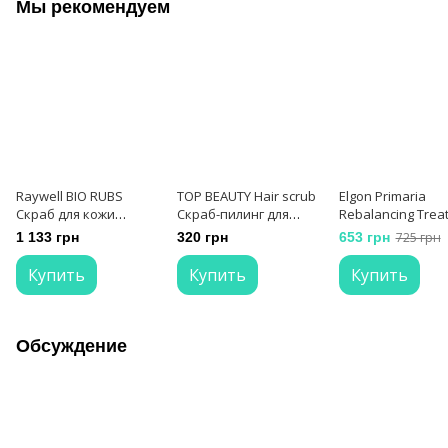
Мы рекомендуем
Raywell BIO RUBS
TOP BEAUTY Hair scrub
Elgon Primaria
Скраб для кожи
Скраб-пилинг для
Rebalancing Trea
головы 250 мл
кожи головы 250 мл
Средство для
1 133 грн
320 грн
653 грн
725 грн
глубокого очищ
кожи головы 200
Купить
Купить
Купить
Обсуждение