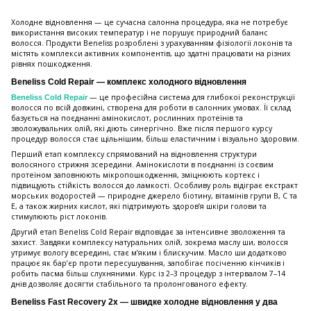
Холодне відновлення — це сучасна салонна процедура, яка не потребує
використання високих температур і не порушує природний баланс
волосся. Продукти Beneliss розроблені з урахуванням фізіології локонів та
містять комплекси активних компонентів, що здатні працювати на різних
рівнях пошкодження.
Beneliss Cold Repair — комплекс холодного відновлення
— це професійна система для глибокої реконструкції
Beneliss Cold Repair
волосся по всій довжині, створена для роботи в салонних умовах. Її склад
базується на поєднанні амінокислот, рослинних протеїнів та
зволожувальних олій, які діють синергічно. Вже після першого курсу
процедур волосся стає щільнішим, більш еластичним і візуально здоровим.
Перший етап комплексу спрямований на відновлення структури
волосяного стрижня зсередини. Амінокислоти в поєднанні із соєвим
протеїном заповнюють мікропошкодження, зміцнюють кортекс і
підвищують стійкість волосся до ламкості. Особливу роль відіграє екстракт
морських водоростей — природне джерело біотину, вітамінів групи B, C та
E, а також жирних кислот, які підтримують здоров’я шкіри голови та
стимулюють ріст локонів.
Другий етап Beneliss Cold Repair відповідає за інтенсивне зволоження та
захист. Завдяки комплексу натуральних олій, зокрема маслу ши, волосся
утримує вологу всередині, стає м’яким і блискучим. Масло ши додатково
працює як бар’єр проти пересушування, запобігає посіченню кінчиків і
робить пасма більш слухняними. Курс із 2–3 процедур з інтервалом 7–14
днів дозволяє досягти стабільного та пролонгованого ефекту.
Beneliss Fast Recovery 2x — швидке холодне відновлення у два