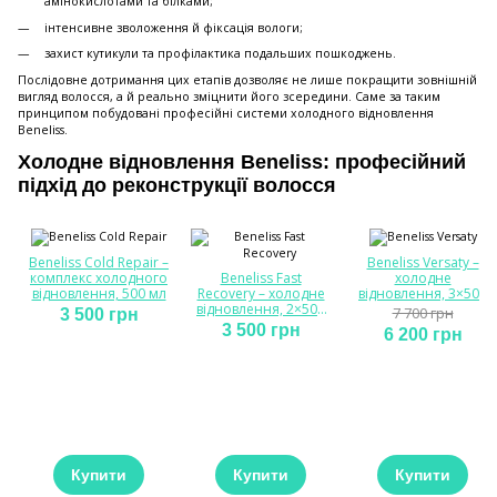
амінокислотами та білками;
інтенсивне зволоження й фіксація вологи;
захист кутикули та профілактика подальших пошкоджень.
Послідовне дотримання цих етапів дозволяє не лише покращити зовнішній
вигляд волосся, а й реально зміцнити його зсередини. Саме за таким
принципом побудовані професійні системи холодного відновлення
Beneliss.
Холодне відновлення Beneliss: професійний
підхід до реконструкції волосся
Beneliss Cold Repair –
Beneliss Versaty –
комплекс холодного
Beneliss Fast
холодне
відновлення, 500 мл
Recovery – холодне
відновлення, 3×500
відновлення, 2×500
мл
7 700 грн
3 500 грн
мл
3 500 грн
6 200 грн
Купити
Купити
Купити