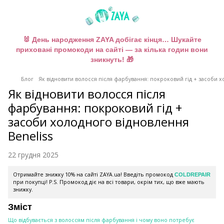
🐰 День народження ZAYA добігає кінця… Шукайте
приховані промокоди на сайті — за кілька годин вони
зникнуть! 🎁
Блог
Як відновити волосся після фарбування: покроковий гід + засоби х
Як відновити волосся після
фарбування: покроковий гід +
засоби холодного відновлення
Beneliss
22 грудня 2025
Отримайте знижку 10% на сайті ZAYA.ua! Введіть промокод
COLDREPAIR
при покупці! P.S. Промокод діє на всі товари, окрім тих, що вже мають
знижку.
Зміст
Що відбувається з волоссям після фарбування і чому воно потребує