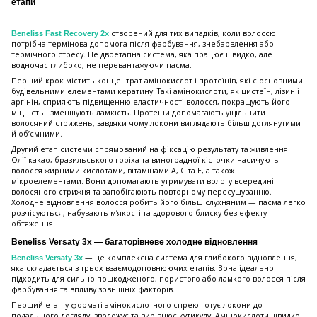
етапи
створений для тих випадків, коли волоссю
Beneliss Fast Recovery 2x
потрібна термінова допомога після фарбування, знебарвлення або
термічного стресу. Це двоетапна система, яка працює швидко, але
водночас глибоко, не перевантажуючи пасма.
Перший крок містить концентрат амінокислот і протеїнів, які є основними
будівельними елементами кератину. Такі амінокислоти, як цистеїн, лізин і
аргінін, сприяють підвищенню еластичності волосся, покращують його
міцність і зменшують ламкість. Протеїни допомагають ущільнити
волосяний стрижень, завдяки чому локони виглядають більш доглянутими
й об’ємними.
Другий етап системи спрямований на фіксацію результату та живлення.
Олії какао, бразильського горіха та виноградної кісточки насичують
волосся жирними кислотами, вітамінами A, C та E, а також
мікроелементами. Вони допомагають утримувати вологу всередині
волосяного стрижня та запобігаюють повторному пересушуванню.
Холодне відновлення волосся робить його більш слухняним — пасма легко
розчісуються, набувають м’якості та здорового блиску без ефекту
обтяження.
Beneliss Versaty 3x — багаторівневе холодне відновлення
— це комплексна система для глибокого відновлення,
Beneliss Versaty 3x
яка складається з трьох взаємодоповнюючих етапів. Вона ідеально
підходить для сильно пошкодженого, пористого або ламкого волосся після
фарбування та впливу зовнішніх факторів.
Перший етап у форматі амінокислотного спрею готує локони до
подальшого догляду, зволожує та вирівнює кутикулу. Амінокислоти швидко