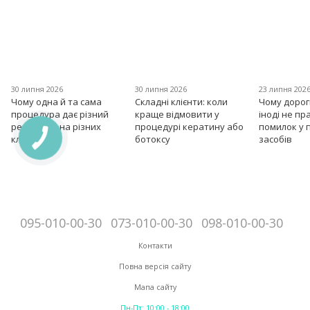
30 липня 2026
30 липня 2026
23 липня 202
Чому одна й та сама
Складні клієнти: коли
Чому дорог
процедура дає різний
краще відмовити у
іноді не пр
результат на різних
процедурі кератину або
помилок у 
клієнтах?
ботоксу
засобів
095-010-00-30
073-010-00-30
098-010-00-30
Контакти
Повна версія сайту
Мапа сайту
Пн-Пт: 10:00 - 18:00