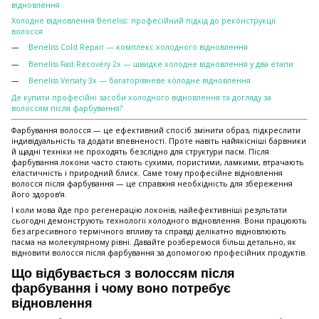
відновлення
Холодне відновлення Beneliss: професійний підхід до реконструкції
волосся
Beneliss Cold Repair — комплекс холодного відновлення
Beneliss Fast Recovery 2x — швидке холодне відновлення у два етапи
Beneliss Versaty 3x — багаторівневе холодне відновлення
Де купити професійні засоби холодного відновлення та догляду за
волоссям після фарбування?
Фарбування волосся — це ефективний спосіб змінити образ, підкреслити
індивідуальність та додати впевненості. Проте навіть найякісніші барвники
й щадні техніки не проходять безслідно для структури пасм. Після
фарбування локони часто стають сухими, пористими, ламкими, втрачають
еластичність і природний блиск. Саме тому професійне відновлення
волосся після фарбування — це справжня необхідність для збереження
його здоров’я.
І коли мова йде про регенерацію локонів, найефективніші результати
сьогодні демонструють технології холодного відновлення. Вони працюють
без агресивного термічного впливу та справді делікатно відновлюють
пасма на молекулярному рівні. Давайте розберемося більш детально, як
відновити волосся після фарбування за допомогою професійних продуктів.
Що відбувається з волоссям після
фарбування і чому воно потребує
відновлення