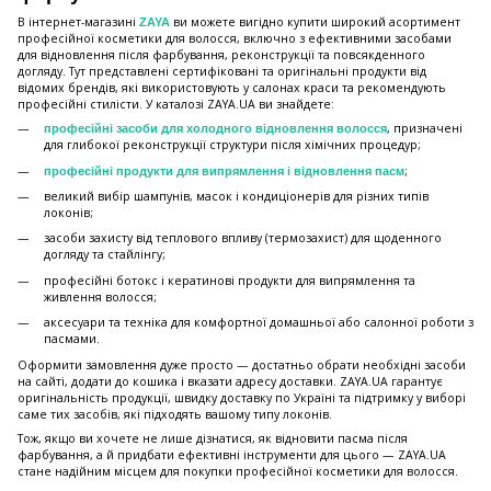
В інтернет-магазині
ви можете вигідно купити широкий асортимент
ZAYA
професійної косметики для волосся, включно з ефективними засобами
для відновлення після фарбування, реконструкції та повсякденного
догляду. Тут представлені сертифіковані та оригінальні продукти від
відомих брендів, які використовують у салонах краси та рекомендують
професійні стилісти. У каталозі ZAYA.UA ви знайдете:
, призначені
професійні засоби для холодного відновлення волосся
для глибокої реконструкції структури після хімічних процедур;
;
професійні продукти для випрямлення і відновлення пасм
великий вибір шампунів, масок і кондиціонерів для різних типів
локонів;
засоби захисту від теплового впливу (термозахист) для щоденного
догляду та стайлінгу;
професійні ботокс і кератинові продукти для випрямлення та
живлення волосся;
аксесуари та техніка для комфортної домашньої або салонної роботи з
пасмами.
Оформити замовлення дуже просто — достатньо обрати необхідні засоби
на сайті, додати до кошика і вказати адресу доставки. ZAYA.UA гарантує
оригінальність продукції, швидку доставку по Україні та підтримку у виборі
саме тих засобів, які підходять вашому типу локонів.
Тож, якщо ви хочете не лише дізнатися, як відновити пасма після
фарбування, а й придбати ефективні інструменти для цього — ZAYA.UA
стане надійним місцем для покупки професійної косметики для волосся.