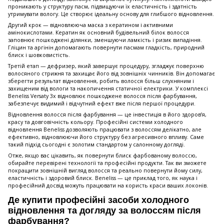
проникають у структуру пасм, підвищуючи їх еластичність і здатність
утримувати вологу. Це створює ідеальну основу для глибшого відновлення.
Другий крок — відновлююча маска з кератином і активними
амінокислотами. Кератин як основний будівельний білок волосся
заповнює пошкоджені ділянки, зменшуючи ламкість і ризик випадіння.
Гліцин та аргінін допомагають повернути пасмам гладкість, природний
блиск і шовковистість.
Третій етап — дефризер, який завершує процедуру, згладжує поверхню
волосяного стрижня та захищає його від зовнішніх чинників. Він допомагає
зберегти результат відновлення, робить волосся більш слухняним і
захищеним від вологи та накопичення статичної електрики. У комплексі
Beneliss Versaty 3x відновлює пошкоджене волосся після фарбування,
забезпечує видимий і відчутний ефект вже після першої процедури.
Відновлення волосся після фарбування — це інвестиція в його здоров’я,
красу та довговічність кольору. Професійні системи холодного
відновлення Beneliss дозволяють працювати з волоссям делікатно, але
ефективно, відновлюючи його структуру без агресивного впливу. Саме
такий підхід сьогодні є золотим стандартом у салонному догляді.
Отже, якщо вас цікавить, як повернути блиск фарбованому волоссю,
обирайте перевірені технології та професійні продукти. Так ви зможете
покращити зовнішній вигляд волосся та реально повернути йому силу,
еластичність і здоровий блиск. Beneliss — це приклад того, як наука і
професійний досвід можуть працювати на користь краси ваших локонів.
Де купити професійні засоби холодного
відновлення та догляду за волоссям після
фарбування?