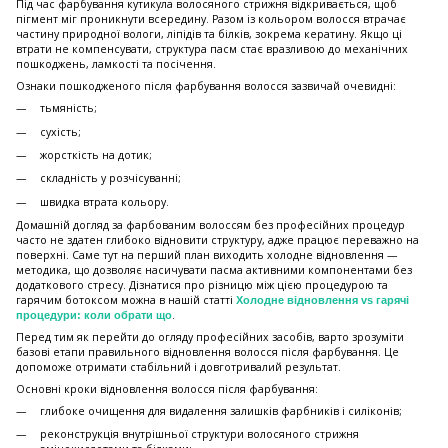
Під час фарбування кутикула волосяного стрижня відкривається, щоб
пігмент міг проникнути всередину. Разом із кольором волосся втрачає
частину природної вологи, ліпідів та білків, зокрема кератину. Якщо ці
втрати не компенсувати, структура пасм стає вразливою до механічних
пошкоджень, ламкості та посічення.
Ознаки пошкодженого після фарбування волосся зазвичай очевидні:
тьмяність;
сухість;
жорсткість на дотик;
складність у розчісуванні;
швидка втрата кольору.
Домашній догляд за фарбованим волоссям без професійних процедур
часто не здатен глибоко відновити структуру, адже працює переважно на
поверхні. Саме тут на перший план виходить холодне відновлення —
методика, що дозволяє насичувати пасма активними компонентами без
додаткового стресу. Дізнатися про різницю між цією процедурою та
гарячим ботоксом можна в нашій статті
Холодне відновлення vs гарячі
.
процедури: коли обрати що
Перед тим як перейти до огляду професійних засобів, варто зрозуміти
базові етапи правильного відновлення волосся після фарбування. Це
допоможе отримати стабільний і довготривалий результат.
Основні кроки відновлення волосся після фарбування:
глибоке очищення для видалення залишків фарбників і силіконів;
реконструкція внутрішньої структури волосяного стрижня