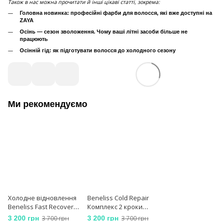
Також в нас можна прочитати й інші цікаві статті, зокрема:
Головна новинка: професійні фарби для волосся, які вже доступні на
ZAYA
Осінь — сезон зволоження. Чому ваші літні засоби більше не
працюють
Осінній гід: як підготувати волосся до холодного сезону
Ми рекомендуємо
Холодне відновлення
Beneliss Cold Repair
Beneliss Fast Recovery
Комплекс 2 кроки
2 кроки x 500 мл
холодного
3 200 грн
3 700 грн
3 200 грн
3 700 грн