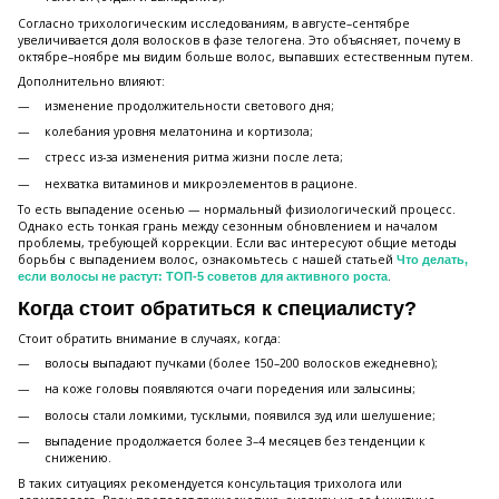
Согласно трихологическим исследованиям, в августе–сентябре
увеличивается доля волосков в фазе телогена. Это объясняет, почему в
октябре–ноябре мы видим больше волос, выпавших естественным путем.
Дополнительно влияют:
изменение продолжительности светового дня;
колебания уровня мелатонина и кортизола;
стресс из-за изменения ритма жизни после лета;
нехватка витаминов и микроэлементов в рационе.
То есть выпадение осенью — нормальный физиологический процесс.
Однако есть тонкая грань между сезонным обновлением и началом
проблемы, требующей коррекции. Если вас интересуют общие методы
борьбы с выпадением волос, ознакомьтесь с нашей статьей
Что делать,
.
если волосы не растут: ТОП-5 советов для активного роста
Когда стоит обратиться к специалисту?
Стоит обратить внимание в случаях, когда:
волосы выпадают пучками (более 150–200 волосков ежедневно);
на коже головы появляются очаги поредения или залысины;
волосы стали ломкими, тусклыми, появился зуд или шелушение;
выпадение продолжается более 3–4 месяцев без тенденции к
снижению.
В таких ситуациях рекомендуется консультация трихолога или