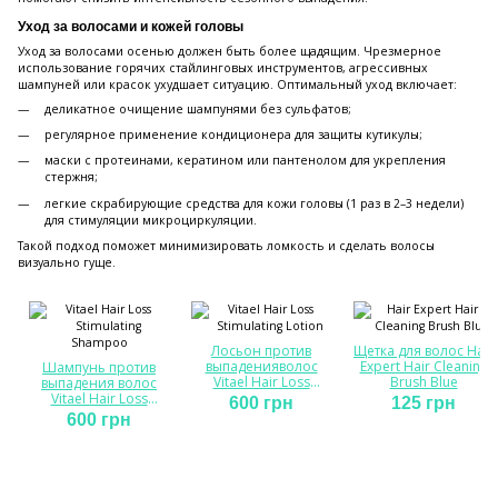
Уход за волосами и кожей головы
Уход за волосами осенью должен быть более щадящим. Чрезмерное
использование горячих стайлинговых инструментов, агрессивных
шампуней или красок ухудшает ситуацию. Оптимальный уход включает:
деликатное очищение шампунями без сульфатов;
регулярное применение кондиционера для защиты кутикулы;
маски с протеинами, кератином или пантенолом для укрепления
стержня;
легкие скрабирующие средства для кожи головы (1 раз в 2–3 недели)
для стимуляции микроциркуляции.
Такой подход поможет минимизировать ломкость и сделать волосы
визуально гуще.
Лосьон против
Щетка для волос Hair
выпаденияволос
Expert Hair Cleaning
Шампунь против
Vitael Hair Loss
Brush Blue
выпадения волос
Stimulating, 100 мл
Vitael Hair Loss
600 грн
125 грн
Stimulating, 300 мл
600 грн