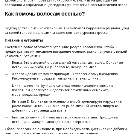
дерматолога. Врач проведет трихоскопию, анализы на дефицитные
состояния и определит индивидуальную стратегию восстановления волос.
Как помочь волосам осенью?
Подход должен быть комплексным. Он включает коррекцию рациона, уход
за кожей головы и волосами, а также контроль уровня стресса.
Питание и нутриенты
Состояние волос отражает внутренние ресурсы организма. Чтобы
предотвратить интенсивное выпадение осенью, важно получать с пищей
ключевые нутриенты:
Белки. Это основной строительный материал для волос. Основные
источники — рыба, яйца, бобовые, нежирное мясо.
Железо – дефицит может приводить к телогеновому выпадению.
Рекомендуемые продукты: говядина, печень, шпинат.
Цинк – влияет на функцию сальных желез и деление клеток в
волосяном фолликуле. Содержится в тыквенных семечках,
морепродуктах, орехах.
Витамин D. Его нехватка осенью и зимой провоцирует нарушение
роста волос. Источники: жирная рыба, яичный желток, пищевые
добавки по рекомендации врача.
Биотин (витамин B7) – участвует в синтезе кератина. Природные
источники: миндаль, авокадо, цельнозерновые.
Сбалансированное питание и, при необходимости, диетические добавки
помогают снизить интенсивность сезонного выпадения.