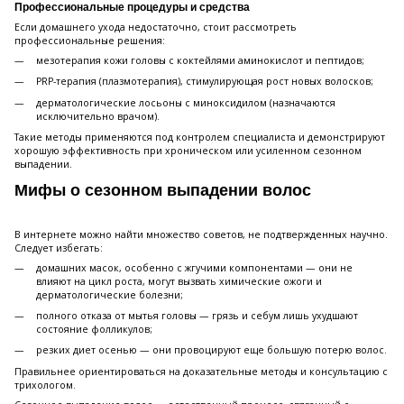
Профессиональные процедуры и средства
Если домашнего ухода недостаточно, стоит рассмотреть
профессиональные решения:
мезотерапия кожи головы с коктейлями аминокислот и пептидов;
PRP-терапия (плазмотерапия), стимулирующая рост новых волосков;
дерматологические лосьоны с миноксидилом (назначаются
исключительно врачом).
Такие методы применяются под контролем специалиста и демонстрируют
хорошую эффективность при хроническом или усиленном сезонном
выпадении.
Мифы о сезонном выпадении волос
В интернете можно найти множество советов, не подтвержденных научно.
Следует избегать:
домашних масок, особенно с жгучими компонентами — они не
влияют на цикл роста, могут вызвать химические ожоги и
дерматологические болезни;
полного отказа от мытья головы — грязь и себум лишь ухудшают
состояние фолликулов;
резких диет осенью — они провоцируют еще большую потерю волос.
Правильнее ориентироваться на доказательные методы и консультацию с
трихологом.