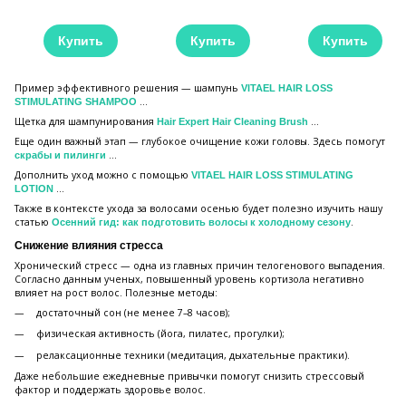
Купить
Купить
Купить
Пример эффективного решения — шампунь
VITAEL HAIR LOSS
...
STIMULATING SHAMPOO
Щетка для шампунирования
...
Hair Expert Hair Cleaning Brush
Еще один важный этап — глубокое очищение кожи головы. Здесь помогут
...
скрабы и пилинги
Дополнить уход можно с помощью
VITAEL HAIR LOSS STIMULATING
...
LOTION
Также в контексте ухода за волосами осенью будет полезно изучить нашу
статью
.
Осенний гид: как подготовить волосы к холодному сезону
Снижение влияния стресса
Хронический стресс — одна из главных причин телогенового выпадения.
Согласно данным ученых, повышенный уровень кортизола негативно
влияет на рост волос. Полезные методы:
достаточный сон (не менее 7–8 часов);
физическая активность (йога, пилатес, прогулки);
релаксационные техники (медитация, дыхательные практики).
Даже небольшие ежедневные привычки помогут снизить стрессовый
фактор и поддержать здоровье волос.