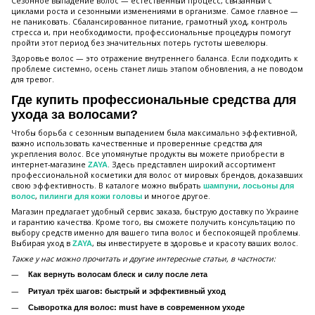
Сезонное выпадение волос — естественный процесс, связанный с
циклами роста и сезонными изменениями в организме. Самое главное —
не паниковать. Сбалансированное питание, грамотный уход, контроль
стресса и, при необходимости, профессиональные процедуры помогут
пройти этот период без значительных потерь густоты шевелюры.
Здоровье волос — это отражение внутреннего баланса. Если подходить к
проблеме системно, осень станет лишь этапом обновления, а не поводом
для тревог.
Где купить профессиональные средства для
ухода за волосами?
Чтобы борьба с сезонным выпадением была максимально эффективной,
важно использовать качественные и проверенные средства для
укрепления волос. Все упомянутые продукты вы можете приобрести в
интернет-магазине
. Здесь представлен широкий ассортимент
ZAYA
профессиональной косметики для волос от мировых брендов, доказавших
свою эффективность. В каталоге можно выбрать
,
шампуни
лосьоны для
,
и многое другое.
волос
пилинги для кожи головы
Магазин предлагает удобный сервис заказа, быструю доставку по Украине
и гарантию качества. Кроме того, вы сможете получить консультацию по
выбору средств именно для вашего типа волос и беспокоящей проблемы.
Выбирая уход в
, вы инвестируете в здоровье и красоту ваших волос.
ZAYA
Также у нас можно прочитать и другие интересные статьи, в частности:
Как вернуть волосам блеск и силу после лета
Ритуал трёх шагов: быстрый и эффективный уход
Сыворотка для волос: must have в современном уходе