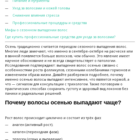
Питание и нутриенты
Уход за волосами и кожей головы
Снижение влияния стресса
Профессиональные процедуры и средства
Мифы о сезонном выпадении волос
Где купить профессиональные средства для ухода за волосами?
Осень традиционно считается периодом сезонного выпадения волос.
Многие люди замечают, что именно в сентябре–октябре на расческе или
в ванной появляется больше волосков, чем обычно. Это явление имеет
научное обоснование и не всегда свидетельствует о патологии.
Исследования подтверждают: выпадение волос осенью связано с
особенностями роста фолликулов, сезонными колебаниями гормонов и
изменением образа жизни. Давайте разберемся подробнее, почему
именно осенью волосы выпадают интенсивнее, что является нормой, а
что — сигналом для консультации с трихологом. Также поговорим о
практических способах сохранить густоту и здоровый вид локонов без
паники и радикальных решений.
Почему волосы осенью выпадают чаще?
Рост волос происходит циклично и состоит из трёх фаз:
анаген (активный рост);
катаген (переходная фаза);
телоген (отдых и выпадение).