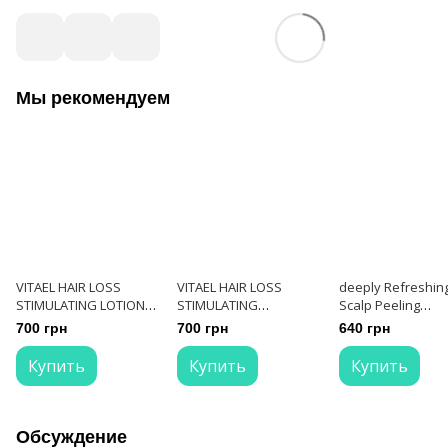
Мы рекомендуем
VITAEL HAIR LOSS
VITAEL HAIR LOSS
deeply Refreshin
STIMULATING LOTION
STIMULATING
Scalp Peeling
Лосьон против
SHAMPOO Шампунь
Освежающий пи
700 грн
700 грн
640 грн
выпадения волос 100
против выпадения
для кожи головы
мл
волос 300 мл
мл
Купить
Купить
Купить
Обсуждение