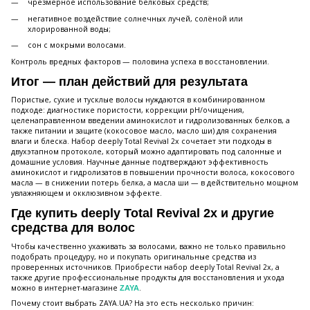
чрезмерное использование белковых средств;
негативное воздействие солнечных лучей, солёной или
хлорированной воды;
сон с мокрыми волосами.
Контроль вредных факторов — половина успеха в восстановлении.
Итог — план действий для результата
Пористые, сухие и тусклые волосы нуждаются в комбинированном
подходе: диагностике пористости, коррекции pH/очищения,
целенаправленном введении аминокислот и гидролизованных белков, а
также питании и защите (кокосовое масло, масло ши) для сохранения
влаги и блеска. Набор deeply Total Revival 2x сочетает эти подходы в
двухэтапном протоколе, который можно адаптировать под салонные и
домашние условия. Научные данные подтверждают эффективность
аминокислот и гидролизатов в повышении прочности волоса, кокосового
масла — в снижении потерь белка, а масла ши — в действительно мощном
увлажняющем и окклюзивном эффекте.
Где купить deeply Total Revival 2x и другие
средства для волос
Чтобы качественно ухаживать за волосами, важно не только правильно
подобрать процедуру, но и покупать оригинальные средства из
проверенных источников. Приобрести набор deeply Total Revival 2x, а
также другие профессиональные продукты для восстановления и ухода
можно в интернет-магазине
.
ZAYA
Почему стоит выбрать ZAYA.UA? На это есть несколько причин: