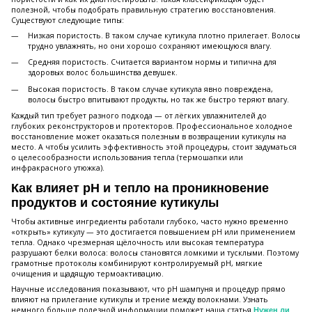
полезной, чтобы подобрать правильную стратегию восстановления.
Существуют следующие типы:
Низкая пористость. В таком случае кутикула плотно прилегает. Волосы
трудно увлажнять, но они хорошо сохраняют имеющуюся влагу.
Средняя пористость. Считается вариантом нормы и типична для
здоровых волос большинства девушек.
Высокая пористость. В таком случае кутикула явно повреждена,
волосы быстро впитывают продукты, но так же быстро теряют влагу.
Каждый тип требует разного подхода — от лёгких увлажнителей до
глубоких реконструкторов и протекторов. Профессиональное холодное
восстановление может оказаться полезным в возвращении кутикулы на
место. А чтобы усилить эффективность этой процедуры, стоит задуматься
о целесообразности использования тепла (термошапки или
инфракрасного утюжка).
Как влияет pH и тепло на проникновение
продуктов и состояние кутикулы
Чтобы активные ингредиенты работали глубоко, часто нужно временно
«открыть» кутикулу — это достигается повышением pH или применением
тепла. Однако чрезмерная щёлочность или высокая температура
разрушают белки волоса: волосы становятся ломкими и тусклыми. Поэтому
грамотные протоколы комбинируют контролируемый pH, мягкие
очищения и щадящую термоактивацию.
Научные исследования показывают, что pH шампуня и процедур прямо
влияют на прилегание кутикулы и трение между волокнами. Узнать
немного больше полезной информации поможет наша статья
Нужен ли