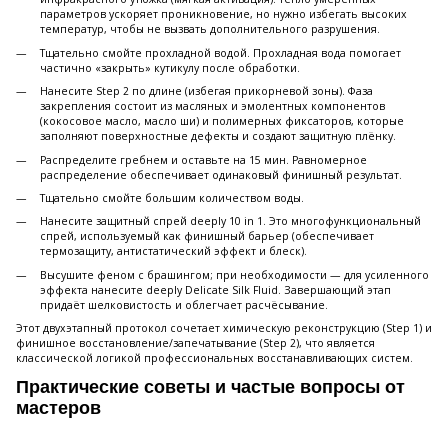
параметров ускоряет проникновение, но нужно избегать высоких
температур, чтобы не вызвать дополнительного разрушения.
Тщательно смойте прохладной водой. Прохладная вода помогает
частично «закрыть» кутикулу после обработки.
Нанесите Step 2 по длине (избегая прикорневой зоны). Фаза
закрепления состоит из масляных и эмолентных компонентов
(кокосовое масло, масло ши) и полимерных фиксаторов, которые
заполняют поверхностные дефекты и создают защитную плёнку.
Распределите гребнем и оставьте на 15 мин. Равномерное
распределение обеспечивает одинаковый финишный результат.
Тщательно смойте большим количеством воды.
Нанесите защитный спрей deeply 10 in 1. Это многофункциональный
спрей, используемый как финишный барьер (обеспечивает
термозащиту, антистатический эффект и блеск).
Высушите феном с брашингом; при необходимости — для усиленного
эффекта нанесите deeply Delicate Silk Fluid. Завершающий этап
придаёт шелковистость и облегчает расчёсывание.
Этот двухэтапный протокол сочетает химическую реконструкцию (Step 1) и
финишное восстановление/запечатывание (Step 2), что является
классической логикой профессиональных восстанавливающих систем.
Практические советы и частые вопросы от
мастеров