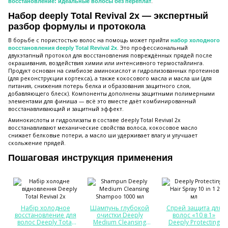
.
восстановление: идеальные волосы без переплат
Набор deeply Total Revival 2x — экспертный
разбор формулы и протокола
В борьбе с пористостью волос на помощь может прийти
набор холодного
. Это профессиональный
восстановления deeply Total Revival 2x
двухэтапный протокол для восстановления повреждённых прядей после
окрашивания, воздействия химии или интенсивного термостайлинга.
Продукт основан на симбиозе аминокислот и гидролизованных протеинов
(для реконструкции кортекса), а также кокосового масла и масла ши (для
питания, снижения потерь белка и образования защитного слоя,
добавляющего блеск). Компоненты дополнены защитными полимерными
элементами для финиша — всё это вместе даёт комбинированный
восстанавливающий и защитный эффект.
Аминокислоты и гидролизаты в составе deeply Total Revival 2x
восстанавливают механические свойства волоса, кокосовое масло
снижает белковые потери, а масло ши удерживает влагу и улучшает
скольжение прядей.
Пошаговая инструкция применения
Набір холодное
Шампунь глубокой
Спрей защита для
восстановление для
очистки Deeply
волос «10 в 1»
волос Deeply Total
Medium Cleansing
Deeply Protecting