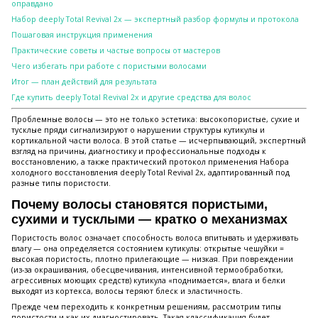
оправдано
Набор deeply Total Revival 2x — экспертный разбор формулы и протокола
Пошаговая инструкция применения
Практические советы и частые вопросы от мастеров
Чего избегать при работе с пористыми волосами
Итог — план действий для результата
Где купить deeply Total Revival 2x и другие средства для волос
Проблемные волосы — это не только эстетика: высокопористые, сухие и
тусклые пряди сигнализируют о нарушении структуры кутикулы и
кортикальной части волоса. В этой статье — исчерпывающий, экспертный
взгляд на причины, диагностику и профессиональные подходы к
восстановлению, а также практический протокол применения Набора
холодного восстановления deeply Total Revival 2x, адаптированный под
разные типы пористости.
Почему волосы становятся пористыми,
сухими и тусклыми — кратко о механизмах
Пористость волос означает способность волоса впитывать и удерживать
влагу — она определяется состоянием кутикулы: открытые чешуйки =
высокая пористость, плотно прилегающие — низкая. При повреждении
(из-за окрашивания, обесцвечивания, интенсивной термообработки,
агрессивных моющих средств) кутикула «поднимается», влага и белки
выходят из кортекса, волосы теряют блеск и эластичность.
Прежде чем переходить к конкретным решениям, рассмотрим типы
пористости и как их диагностировать. Такая классификация будет