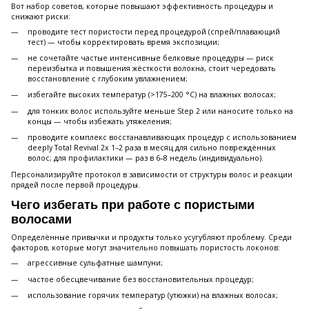
Вот набор советов, которые повышают эффективность процедуры и
снижают риски:
проводите тест пористости перед процедурой (спрей/плавающий
тест) — чтобы корректировать время экспозиции;
не сочетайте частые интенсивные белковые процедуры — риск
переизбытка и повышения жёсткости волокна, стоит чередовать
восстановление с глубоким увлажнением;
избегайте высоких температур (>175–200 °C) на влажных волосах;
для тонких волос используйте меньше Step 2 или наносите только на
концы — чтобы избежать утяжеления;
проводите комплекс восстанавливающих процедур с использованием
deeply Total Revival 2x 1–2 раза в месяц для сильно повреждённых
волос; для профилактики — раз в 6–8 недель (индивидуально).
Персонализируйте протокол в зависимости от структуры волос и реакции
прядей после первой процедуры.
Чего избегать при работе с пористыми
волосами
Определённые привычки и продукты только усугубляют проблему. Среди
факторов, которые могут значительно повышать пористость локонов:
агрессивные сульфатные шампуни;
частое обесцвечивание без восстановительных процедур;
использование горячих температур (утюжки) на влажных волосах;