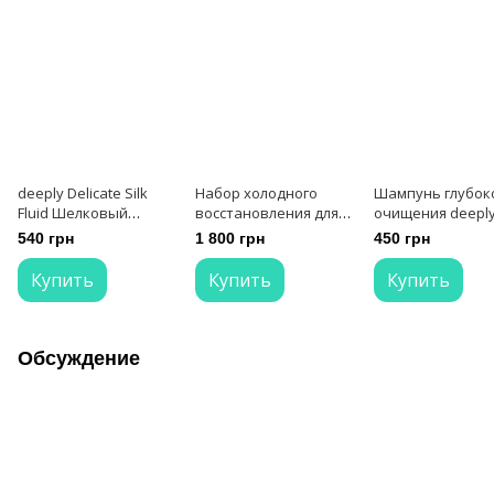
deeply Delicate Silk
Набор холодного
Шампунь глубок
Fluid Шелковый
восстановления для
очищения deepl
флюид для волос
волос Deeply Total
Medium Cleansin
540 грн
1 800 грн
450 грн
Revival 2x
Shampoo средний
pH 1000 мл
Купить
Купить
Купить
Обсуждение