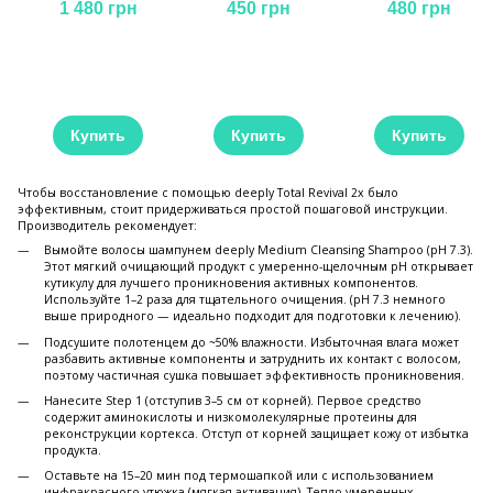
Revival 2x
Shampoo, 1000 мл
Hair Spray, 200 мл
1 480 грн
450 грн
480 грн
Купить
Купить
Купить
Чтобы восстановление с помощью deeply Total Revival 2x было
эффективным, стоит придерживаться простой пошаговой инструкции.
Производитель рекомендует:
Вымойте волосы шампунем deeply Medium Cleansing Shampoo (pH 7.3).
Этот мягкий очищающий продукт с умеренно-щелочным pH открывает
кутикулу для лучшего проникновения активных компонентов.
Используйте 1–2 раза для тщательного очищения. (pH 7.3 немного
выше природного — идеально подходит для подготовки к лечению).
Подсушите полотенцем до ~50% влажности. Избыточная влага может
разбавить активные компоненты и затруднить их контакт с волосом,
поэтому частичная сушка повышает эффективность проникновения.
Нанесите Step 1 (отступив 3–5 см от корней). Первое средство
содержит аминокислоты и низкомолекулярные протеины для
реконструкции кортекса. Отступ от корней защищает кожу от избытка
продукта.
Оставьте на 15–20 мин под термошапкой или с использованием
инфракрасного утюжка (мягкая активация). Тепло умеренных