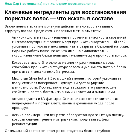
.
Heat Cap (термошапка) при холодном восстановлении
Ключевые ингредиенты для восстановления
пористых волос — что искать в составе
Важно понимать, какие молекулы действительно восстанавливают
структуру волоса. Среди самых полезных можно отметить:
Аминокислоты и гидролизованные протеины (в частности кератины).
Низкомолекулярные фракции могут проникать в кортикальный слой,
усиливать прочность и восстанавливать разрывы в белковой матрице.
Научные работы показывают, что именно аминокислоты и
гидролизованные белки повышают механическую прочность волоса.
Кокосовое масло. Это одно из немногих растительных масел,
способных проникать в структуру волоса и уменьшать потерю белка
при мытье и механической агрессии.
Масло ши (shea butter). Это мощный эмолент, который удерживает
влагу, смягчает поверхность кутикулы и даёт ощущение
шелковистости. Исследования подтверждают его увлажняющие
свойства и состав, богатый жирными кислотами и витаминами.
Антиоксиданты и UV-фильтры. Они защищают от окислительных
повреждений и потери цвета; важны в домашнем уходе после
процедур.
Лёгкие полимеры. Эти вещества образуют тонкую защитную плёнку,
которая снижает трение и загрязнение, продлевая эффект
реконструкции.
Оптимальный состав сочетает реконструкторы белка с глубоко