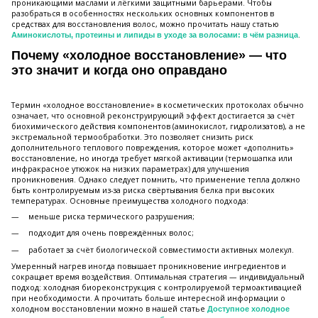
проникающими маслами и лёгкими защитными барьерами. Чтобы
разобраться в особенностях нескольких основных компонентов в
средствах для восстановления волос, можно прочитать нашу статью
.
Аминокислоты, протеины и липиды в уходе за волосами: в чём разница
Почему «холодное восстановление» — что
это значит и когда оно оправдано
Термин «холодное восстановление» в косметических протоколах обычно
означает, что основной реконструирующий эффект достигается за счёт
биохимического действия компонентов (аминокислот, гидролизатов), а не
экстремальной термообработки. Это позволяет снизить риск
дополнительного теплового повреждения, которое может «дополнить»
восстановление, но иногда требует мягкой активации (термошапка или
инфракрасное утюжок на низких параметрах) для улучшения
проникновения. Однако следует помнить, что применение тепла должно
быть контролируемым из-за риска свёртывания белка при высоких
температурах. Основные преимущества холодного подхода:
меньше риска термического разрушения;
подходит для очень повреждённых волос;
работает за счёт биологической совместимости активных молекул.
Умеренный нагрев иногда повышает проникновение ингредиентов и
сокращает время воздействия. Оптимальная стратегия — индивидуальный
подход: холодная биореконструкция с контролируемой термоактивацией
при необходимости. А прочитать больше интересной информации о
холодном восстановлении можно в нашей статье
Доступное холодное