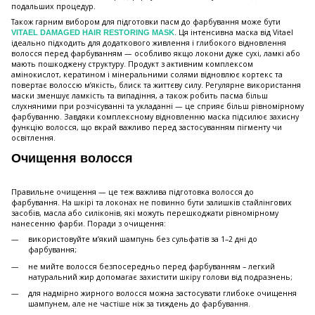
подальших процедур.
Також гарним вибором для підготовки пасм до фарбування може бути
. Ця інтенсивна маска від Vitael
VITAEL DAMAGED HAIR RESTORING MASK
ідеально підходить для додаткового живлення і глибокого відновлення
волосся перед фарбуванням — особливо якщо локони дуже сухі, ламкі або
мають пошкоджену структуру. Продукт з активним комплексом
амінокислот, кератином і мінеральними солями відновлює кортекс та
повертає волоссю м’якість, блиск та життєву силу. Регулярне використання
маски зменшує ламкість та випадіння, а також робить пасма більш
слухняними при розчісуванні та укладанні — це сприяє більш рівномірному
фарбуванню. Завдяки комплексному відновленню маска підсилює захисну
функцію волосся, що вкрай важливо перед застосуванням пігменту чи
освітлення.
Очищення волосся
Правильне очищення — це теж важлива підготовка волосся до
фарбування. На шкірі та локонах не повинно бути залишків стайлінгових
засобів, масла або силіконів, які можуть перешкоджати рівномірному
нанесенню фарби. Поради з очищення:
використовуйте м’який шампунь без сульфатів за 1–2 дні до
фарбування;
не мийте волосся безпосередньо перед фарбуванням – легкий
натуральний жир допомагає захистити шкіру голови від подразнень;
для надмірно жирного волосся можна застосувати глибоке очищення
шампунем, але не частіше ніж за тиждень до фарбування.