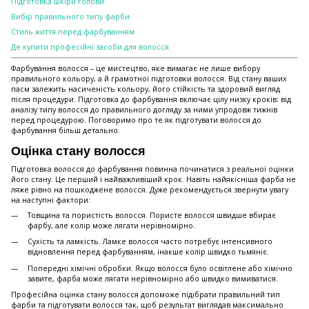
Підготовка шкіри голови
Вибір правильного типу фарби
Стиль життя перед фарбуванням
Де купити професійні засоби для волосся
Фарбування волосся – це мистецтво, яке вимагає не лише вибору
правильного кольору, а й грамотної підготовки волосся. Від стану ваших
пасм залежить насиченість кольору, його стійкість та здоровий вигляд
після процедури. Підготовка до фарбування включає цілу низку кроків: від
аналізу типу волосся до правильного догляду за ними упродовж тижнів
перед процедурою. Поговоримо про те як підготувати волосся до
фарбування більш детально.
Оцінка стану волосся
Підготовка волосся до фарбування повинна починатися з реальної оцінки
його стану. Це перший і найважливіший крок. Навіть найякісніша фарба не
ляже рівно на пошкоджене волосся. Дуже рекомендується звернути увагу
на наступні фактори:
Товщина та пористість волосся. Пористе волосся швидше вбирає
фарбу, але колір може лягати нерівномірно.
Сухість та ламкість. Ламке волосся часто потребує інтенсивного
відновлення перед фарбуванням, інакше колір швидко тьмяніє.
Попередні хімічні обробки. Якщо волосся було освітлене або хімічно
завите, фарба може лягати нерівномірно або швидко вимиватися.
Професійна оцінка стану волосся допоможе підібрати правильний тип
фарби та підготувати волосся так, щоб результат виглядав максимально