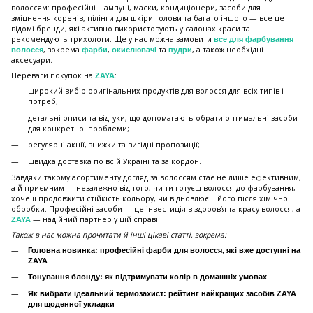
волоссям: професійні шампуні, маски, кондиціонери, засоби для
зміцнення коренів, пілінги для шкіри голови та багато іншого — все це
відомі бренди, які активно використовують у салонах краси та
рекомендують трихологи. Ще у нас можна замовити
все для фарбування
, зокрема
,
та
, а також необхідні
волосся
фарби
окислювачі
пудри
аксесуари.
Переваги покупок на
:
ZAYA
широкий вибір оригінальних продуктів для волосся для всіх типів і
потреб;
детальні описи та відгуки, що допомагають обрати оптимальні засоби
для конкретної проблеми;
регулярні акції, знижки та вигідні пропозиції;
швидка доставка по всій Україні та за кордон.
Завдяки такому асортименту догляд за волоссям стає не лише ефективним,
а й приємним — незалежно від того, чи ти готуєш волосся до фарбування,
хочеш продовжити стійкість кольору, чи відновлюєш його після хімічної
обробки. Професійні засоби — це інвестиція в здоров’я та красу волосся, а
— надійний партнер у цій справі.
ZAYA
Також в нас можна прочитати й інші цікаві статті, зокрема:
Головна новинка: професійні фарби для волосся, які вже доступні на
ZAYA
Тонування блонду: як підтримувати колір в домашніх умовах
Як вибрати ідеальний термозахист: рейтинг найкращих засобів ZAYA
для щоденної укладки