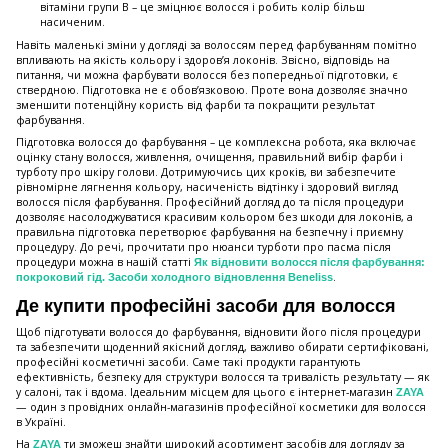
вітаміни групи B – це зміцнює волосся і робить колір більш
насиченим.
Навіть маленькі зміни у догляді за волоссям перед фарбуванням помітно
впливають на якість кольору і здоров’я локонів. Звісно, відповідь на
питання, чи можна фарбувати волосся без попередньої підготовки, є
ствердною. Підготовка не є обов’язковою. Проте вона дозволяє значно
зменшити потенційну користь від фарби та покращити результат
фарбування.
Підготовка волосся до фарбування – це комплексна робота, яка включає
оцінку стану волосся, живлення, очищення, правильний вибір фарби і
турботу про шкіру голови. Дотримуючись цих кроків, ви забезпечите
рівномірне лягнення кольору, насиченість відтінку і здоровий вигляд
волосся після фарбування. Професійний догляд до та після процедури
дозволяє насолоджуватися красивим кольором без шкоди для локонів, а
правильна підготовка перетворює фарбування на безпечну і приємну
процедуру. До речі, прочитати про нюанси турботи про пасма після
процедури можна в нашій статті
Як відновити волосся після фарбування:
.
покроковий гід. Засоби холодного відновлення Beneliss
Де купити професійні засоби для волосся
Щоб підготувати волосся до фарбування, відновити його після процедури
та забезпечити щоденний якісний догляд, важливо обирати сертифіковані,
професійні косметичні засоби. Саме такі продукти гарантують
ефективність, безпеку для структури волосся та тривалість результату — як
у салоні, так і вдома. Ідеальним місцем для цього є інтернет-магазин
ZAYA
— один з провідних онлайн-магазинів професійної косметики для волосся
в Україні.
На
ти зможеш знайти широкий асортимент засобів для догляду за
ZAYA