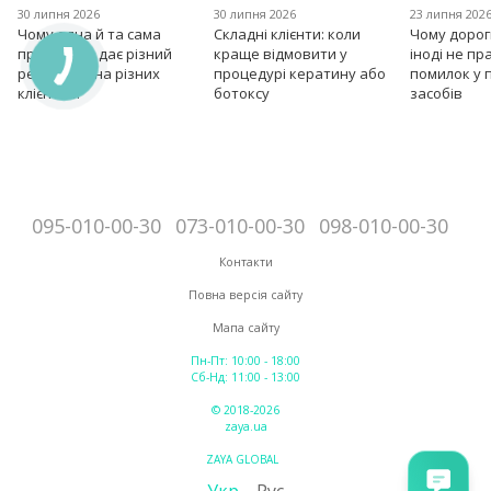
30 липня 2026
30 липня 2026
23 липня 202
Чому одна й та сама
Складні клієнти: коли
Чому дорог
процедура дає різний
краще відмовити у
іноді не пр
результат на різних
процедурі кератину або
помилок у 
клієнтах?
ботоксу
засобів
095-010-00-30
073-010-00-30
098-010-00-30
Контакти
Повна версія сайту
Мапа сайту
Пн-Пт: 10:00 - 18:00
Сб-Нд: 11:00 - 13:00
© 2018-2026
zaya.ua
ZAYA GLOBAL