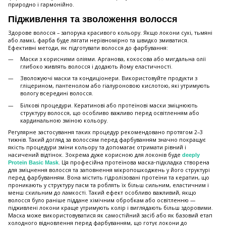
природно і гармонійно.
Підживлення та зволоження волосся
Здорове волосся – запорука красивого кольору. Якщо локони сухі, тьмяні
або ламкі, фарба буде лягати нерівномірно та швидко змиватися.
Ефективні методи, як підготувати волосся до фарбування:
Маски з корисними оліями. Арганова, кокосова або мигдальна олії
глибоко живлять волосся і додають йому еластичності.
Зволожуючі маски та кондиціонери. Використовуйте продукти з
гліцерином, пантенолом або гіалуроновою кислотою, які утримують
вологу всередині волосся.
Білкові процедури. Кератинові або протеїнові маски зміцнюють
структуру волосся, що особливо важливо перед освітленням або
кардинальною зміною кольору.
Регулярне застосування таких процедур рекомендовано протягом 2–3
тижнів. Такий догляд за волоссям перед фарбуванням значно покращує
якість процедури зміни кольору та допомагає отримати рівний і
насичений відтінок. Зокрема дуже корисною для локонів буде
deeply
. Ця професійна протеїнова маска‑підкладка створена
Protein Basic Mask
для зміцнення волосся та заповнення мікропошкоджень у його структурі
перед фарбуванням. Вона містить гідролізовані протеїни та кератин, що
проникають у структуру пасм та роблять їх більш сильним, еластичним і
менш схильним до ламкості. Такий ефект особливо важливий, якщо
волосся було раніше піддане хімічним обробкам або освітленню —
підживлені локони краще утримують колір і виглядають більш здоровими.
Маска може використовуватися як самостійний засіб або як базовий етап
холодного відновлення перед фарбуванням, що готує локони до