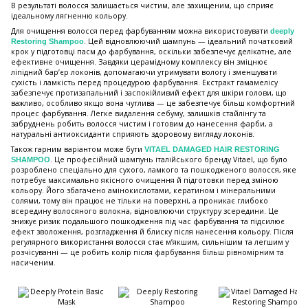
В результаті волосся залишається чистим, але захищеним, що сприяє
ідеальному лягненню кольору.
Для очищення волосся перед фарбуванням можна використовувати
deeply
. Цей відновлюючий шампунь — ідеальний початковий
Restoring Shampoo
крок у підготовці пасм до фарбування, оскільки забезпечує делікатне, але
ефективне очищення. Завдяки церамідному комплексу він зміцнює
ліпідний бар’єр локонів, допомагаючи утримувати вологу і зменшувати
сухість і ламкість перед процедурою фарбування. Екстракт гамамелісу
забезпечує протизапальний і заспокійливий ефект для шкіри голови, що
важливо, особливо якщо вона чутлива — це забезпечує більш комфортний
процес фарбування. Легке видалення себуму, залишків стайлінгу та
забруднень робить волосся чистим і готовим до нанесення фарби, а
натуральні антиоксиданти сприяють здоровому вигляду локонів.
Також гарним варіантом може бути
VITAEL DAMAGED HAIR RESTORING
. Це професійний шампунь італійського бренду Vitael, що було
SHAMPOO
розроблено спеціально для сухого, ламкого та пошкодженого волосся, яке
потребує максимально якісного очищення й підготовки перед зміною
кольору. Його збагачено амінокислотами, кератином і мінеральними
солями, тому він працює не тільки на поверхні, а проникає глибоко
всередину волосяного волокна, відновлюючи структуру зсередини. Це
знижує ризик подальшого пошкодження під час фарбування та підсилює
ефект зволоження, розгладження й блиску після нанесення кольору. Після
регулярного використання волосся стає м’якшим, сильнішим та легшим у
розчісуванні — це робить колір після фарбування більш рівномірним та
насиченим.