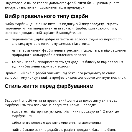
Підготовлена шкіра голови допомагає фарбі лягти більш рівномірно та
знижує ризик появи подразнень після процедури.
Вибір правильного типу фарби
Вибір фарби – це не лише питання відтінку, а й типу продукту. Існують
перманентні, напівперманентні та тонуючі фарби, і для кожного типу
волосся підходить свій варіант. Враховуйте, що:
перманентні фарби добре лягають на волосся будь-якої пористості,
але висушують локони, тому важлива підготовка;
напівперманентні фарби менш агресивні, підходять для підкреслення
природного кольору або освітленого волосся;
тонуючі засоби використовують для додання блиску та підкреслення
відтінку без зміни структури волосся.
Правильний вибір фарби залежить від бажаного результату та стану
волосся, тому консультація з професіоналом допоможе уникнути помилок.
Стиль життя перед фарбуванням
Здоровий спосіб життя та правильний догляд за волоссям у дні перед
фарбуванням теж впливає на результат. Корисні поради:
відмовтеся від гарячих укладок і хімічних процедур за 1–2 тижні до
фарбування;
забезпечте волоссю достатнє живлення та зволоження;
пийте більше води та додайте в раціон продукти, багаті на білок і