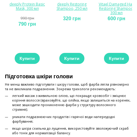
deeply Protein Basic
deeply Restoring
Vitael Damaged Hair
Mask, 300 мл
Shampoo, 250 мл
Restoring Shampoo,
300 мл
990 грн
320 грн
600 грн
790 грн
Купити
Купити
Купити
Підготовка шкіри голови
Не менш важливо підготувати і шкіру голови, щоб фарба лягла рівномірно
та не викликала подразнення. Зокрема трихологи рекомендують:
легкий масаж з живильною олією, що покращує кровообіг і зміцнює
коріння волосся (враховуйте, що олійка, якщо залишиться на коренях,
може зашкодити проникненню фарби у структуру волосяного
стрижня);
уникати подразнюючих продуктів і гарячої води напередодні
фарбування;
якщо шкіра схильна до лущення, використовуйте зволожуючий скраб
або тонік для нормалізації балансу.