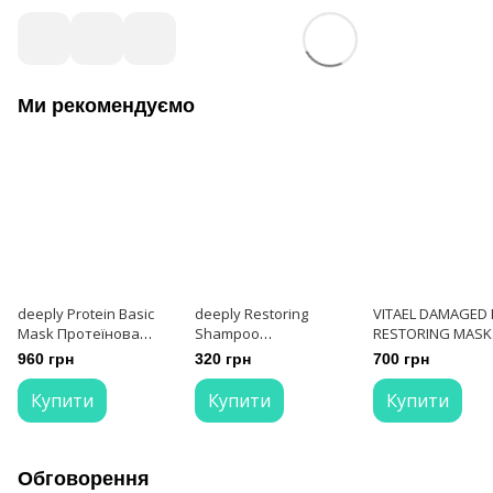
Ми рекомендуємо
deeply Protein Basic
deeply Restoring
VITAEL DAMAGED 
Mask Протеїнова
Shampoo
RESTORING MASK
маска-підкладка для
Відновлюючий
Маска відновлю
960 грн
320 грн
700 грн
волосся 300 мл
шампунь для волосся
для пошкоджено
250 мл
волосся 250 мл
Купити
Купити
Купити
Обговорення