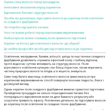
Оцінка стану волосся перед процедурою
Інтенсивне зволоження перед кератином
Відновлення білкової структури волосся
Засоби, які допоможуть підготувати волосся до кератину після освітлення
та складного фарбування
Чи потрібно підстригати кінчики
Чого не можна робити перед кератиновим вирівнюванням
Який результат можна отримати після правильної підготовки
Кератин чи ботокс для освітленого волосся: що обрати?
Де знайти професійні засоби для підготовки волосся до кератину
Освітлення, мелірування, балаяж, airtouch, шатуш та інші техніки складного
фарбування дозволяють отримати ефектний колір і глибину відтінків,
проте водночас суттєво впливають на структуру волосся. Після
агресивного освітлення кутикула стає більш пористою, пасма втрачають
частину природної вологи та ліпідів, а їх міцність знижується.
Саме тому багато власниць освітленого волосся замислюються про
кератинове вирівнювання як спосіб повернути локонам гладкість, блиск і
доглянутий вигляд.
Однак кератин після складного фарбування вимагає грамотної підготовки.
Проведення процедури на сильно пошкодженомиї пасмах без
попереднього відновлення може не дати бажаного результату або
скоротити тривалість ефекту. Розглянемо детально, як підготувати волосся
до кератину після освітлення та складних технік фарбування.