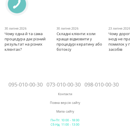
30 липня 2026
30 липня 2026
23 липня 202
Чому одна й та сама
Складні клієнти: коли
Чому дорог
процедура дає різний
краще відмовити у
іноді не пр
результат на різних
процедурі кератину або
помилок у 
клієнтах?
ботоксу
засобів
095-010-00-30
073-010-00-30
098-010-00-30
Контакти
Повна версія сайту
Мапа сайту
Пн-Пт: 10:00 - 18:00
Сб-Нд: 11:00 - 13:00