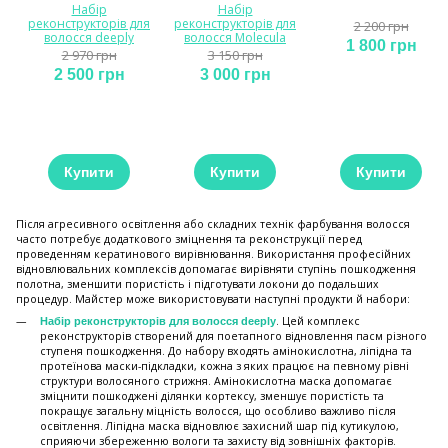
Набір
Набір
реконструкторів для
реконструкторів для
2 200 грн
волосся deeply
волосся Molecula
1 800 грн
2 970 грн
3 150 грн
2 500 грн
3 000 грн
Купити
Купити
Купити
Після агресивного освітлення або складних технік фарбування волосся
часто потребує додаткового зміцнення та реконструкції перед
проведенням кератинового вирівнювання. Використання професійних
відновлювальних комплексів допомагає вирівняти ступінь пошкодження
полотна, зменшити пористість і підготувати локони до подальших
процедур. Майстер може використовувати наступні продукти й набори:
. Цей комплекс
Набір реконструкторів для волосся deeply
реконструкторів створений для поетапного відновлення пасм різного
ступеня пошкодження. До набору входять амінокислотна, ліпідна та
протеїнова маски-підкладки, кожна з яких працює на певному рівні
структури волосяного стрижня. Амінокислотна маска допомагає
зміцнити пошкоджені ділянки кортексу, зменшує пористість та
покращує загальну міцність волосся, що особливо важливо після
освітлення. Ліпідна маска відновлює захисний шар під кутикулою,
сприяючи збереженню вологи та захисту від зовнішніх факторів.