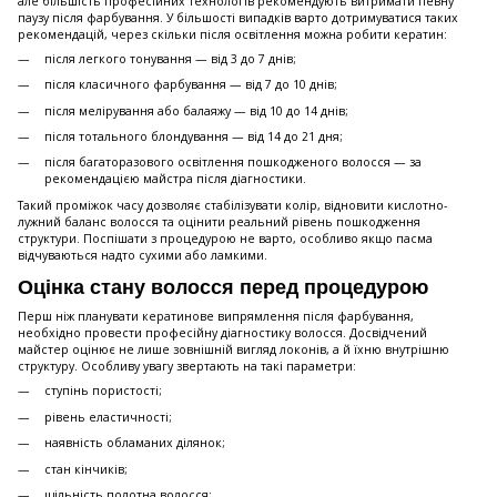
але більшість професійних технологів рекомендують витримати певну
паузу після фарбування. У більшості випадків варто дотримуватися таких
рекомендацій, через скільки після освітлення можна робити кератин:
після легкого тонування — від 3 до 7 днів;
після класичного фарбування — від 7 до 10 днів;
після мелірування або балаяжу — від 10 до 14 днів;
після тотального блондування — від 14 до 21 дня;
після багаторазового освітлення пошкодженого волосся — за
рекомендацією майстра після діагностики.
Такий проміжок часу дозволяє стабілізувати колір, відновити кислотно-
лужний баланс волосся та оцінити реальний рівень пошкодження
структури. Поспішати з процедурою не варто, особливо якщо пасма
відчуваються надто сухими або ламкими.
Оцінка стану волосся перед процедурою
Перш ніж планувати кератинове випрямлення після фарбування,
необхідно провести професійну діагностику волосся. Досвідчений
майстер оцінює не лише зовнішній вигляд локонів, а й їхню внутрішню
структуру. Особливу увагу звертають на такі параметри:
ступінь пористості;
рівень еластичності;
наявність обламаних ділянок;
стан кінчиків;
щільність полотна волосся;