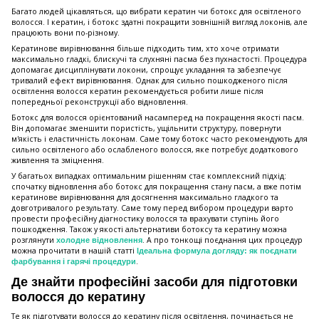
Багато людей цікавляться, що вибрати кератин чи ботокс для освітленого
волосся. І кератин, і ботокс здатні покращити зовнішній вигляд локонів, але
працюють вони по-різному.
Кератинове вирівнювання більше підходить тим, хто хоче отримати
максимально гладкі, блискучі та слухняні пасма без пухнастості. Процедура
допомагає дисциплінувати локони, спрощує укладання та забезпечує
тривалий ефект вирівнювання. Однак для сильно пошкодженого після
освітлення волосся кератин рекомендується робити лише після
попередньої реконструкції або відновлення.
Ботокс для волосся орієнтований насамперед на покращення якості пасм.
Він допомагає зменшити пористість, ущільнити структуру, повернути
м'якість і еластичність локонам. Саме тому ботокс часто рекомендують для
сильно освітленого або ослабленого волосся, яке потребує додаткового
живлення та зміцнення.
У багатьох випадках оптимальним рішенням стає комплексний підхід:
спочатку відновлення або ботокс для покращення стану пасм, а вже потім
кератинове вирівнювання для досягнення максимально гладкого та
довготривалого результату. Саме тому перед вибором процедури варто
провести професійну діагностику волосся та врахувати ступінь його
пошкодження. Також у якості альтернативи ботоксу та кератину можна
розглянути
. А про тонкощі поєднання цих процедур
холодне відновлення
можна прочитати в нашій статті
Ідеальна формула догляду: як поєднати
.
фарбування і гарячі процедури
Де знайти професійні засоби для підготовки
волосся до кератину
Те як підготувати волосся до кератину після освітлення, починається не