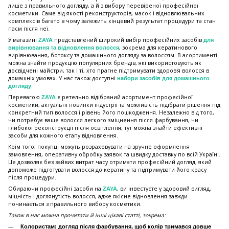
лише з правильного догляду, а й з вибору перевіреної професійної
косметики. Саме від якості реконструкторів, масок і відновлювальних
комплексів багато в чому залежить кінцевий результат процедури та стан
пасм після неї.
У магазині
представлений широкий вибір професійних засобів
ZAYA
для
, зокрема для кератинового
вирівнювання та відновлення волосся
вирівнювання, ботоксу та домашнього догляду за волоссям. В асортименті
можна знайти продукцію популярних брендів, які використовують як
досвідчені майстри, так і ті, хто прагне підтримувати здоров'я волосся в
домашніх умовах. У нас також доступні
набори засобів для домашнього
.
догляду
Перевагою
є ретельно відібраний асортимент професійної
ZAYA
косметики, актуальні новинки індустрії та можливість підібрати рішення під
конкретний тип волосся і рівень його пошкодження. Незалежно від того,
чи потребує ваше волосся легкого зміцнення після фарбування, чи
глибокої реконструкції після освітлення, тут можна знайти ефективні
засоби для кожного етапу відновлення.
Крім того, покупці можуть розраховувати на зручне оформлення
замовлення, оперативну обробку заявок та швидку доставку по всій Україні.
Це дозволяє без зайвих витрат часу отримати професійний догляд, який
допоможе підготувати волосся до кератину та підтримувати його красу
після процедури.
Обираючи професійні засоби на
, ви інвестуєте у здоровий вигляд,
ZAYA
міцність і доглянутість волосся, адже якісне відновлення завжди
починається з правильного вибору косметики.
Також в нас можна прочитати й інші цікаві статті, зокрема:
Колористам: догляд після фарбування, щоб колір тримався довше