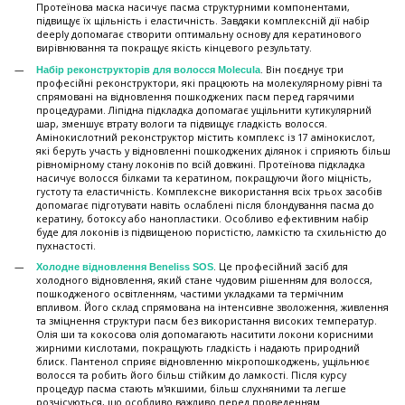
Протеїнова маска насичує пасма структурними компонентами,
підвищує їх щільність і еластичність. Завдяки комплексній дії набір
deeply допомагає створити оптимальну основу для кератинового
вирівнювання та покращує якість кінцевого результату.
. Він поєднує три
Набір реконструкторів для волосся Molecula
професійні реконструктори, які працюють на молекулярному рівні та
спрямовані на відновлення пошкоджених пасм перед гарячими
процедурами. Ліпідна підкладка допомагає ущільнити кутикулярний
шар, зменшує втрату вологи та підвищує гладкість волосся.
Амінокислотний реконструктор містить комплекс із 17 амінокислот,
які беруть участь у відновленні пошкоджених ділянок і сприяють більш
рівномірному стану локонів по всій довжині. Протеїнова підкладка
насичує волосся білками та кератином, покращуючи його міцність,
густоту та еластичність. Комплексне використання всіх трьох засобів
допомагає підготувати навіть ослаблені після блондування пасма до
кератину, ботоксу або нанопластики. Особливо ефективним набір
буде для локонів із підвищеною пористістю, ламкістю та схильністю до
пухнастості.
. Це професійний засіб для
Холодне відновлення Beneliss SOS
холодного відновлення, який стане чудовим рішенням для волосся,
пошкодженого освітленням, частими укладками та термічним
впливом. Його склад спрямована на інтенсивне зволоження, живлення
та зміцнення структури пасм без використання високих температур.
Олія ши та кокосова олія допомагають наситити локони корисними
жирними кислотами, покращують гладкість і надають природний
блиск. Пантенол сприяє відновленню мікропошкоджень, ущільнює
волосся та робить його більш стійким до ламкості. Після курсу
процедур пасма стають м'якшими, більш слухняними та легше
розчісуються, що особливо важливо перед проведенням