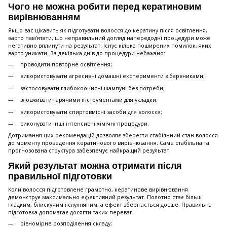
Чого не можна робити перед кератиновим
вирівнюванням
Якщо вас цікавить як підготувати волосся до кератину після освітлення,
варто пам’ятати, що неправильний догляд напередодні процедури може
негативно вплинути на результат. Існує кілька поширених помилок, яких
варто уникати. За декілька днів до процедури небажано:
проводити повторне освітлення;
використовувати агресивні домашні експерименти з барвниками;
застосовувати глибокоочисні шампуні без потреби;
зловживати гарячими інструментами для укладки;
використовувати спиртовмісні засоби для волосся;
виконувати інші інтенсивні хімічні процедури.
Дотримання цих рекомендацій дозволяє зберегти стабільний стан волосся
до моменту проведення кератинового вирівнювання. Саме стабільна та
прогнозована структура забезпечує найкращий результат.
Який результат можна отримати після
правильної підготовки
Коли волосся підготовлене грамотно, кератинове вирівнювання
демонструє максимально ефективний результат. Полотно стає більш
гладким, блискучим і слухняним, а ефект зберігається довше. Правильна
підготовка допомагає досягти таких переваг:
рівномірне розподілення складу;