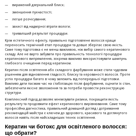
виражений дзеркальний блиск;
зменшення пухнастості;
легше розчісування;
захист від надмірної втрати вологи;
триваліший результат процедури.
Крім естетичного ефекту, правильно підготовлене волосся краще
переносить термічний етап процедури та довше зберігає свою якість.
Саме тому підготовка є не менш важливою, ніж вибір самого кератинового
складу. Але не варто забувати про правильність технології процедури
кератинового випрямлення, зокрема важливо використовувати шампунь
глибокого очищення перед кератином.
Кератин після освітлення або складного фарбування може стати чудовим
рішенням для відновлення гладкості, блиску та керованості волосся. Проте
успіх процедури багато в чому залежить від попередньої підготовки.
Важливо дати пасмам час на стабілізацію після фарбування, оцінити їх стан,
забезпечити якісне зволоження та за потреби провести реконструкцію
структури.
Комплексний підхід дозволяє мінімізувати ризики, покращити якість
результату та продовжити ефект кератинового вирівнювання. Саме тому
професійна діагностика, правильний домашній догляд і дотримання
рекомендацій майстра є ключем до здорового, красивого та доглянутого
волосся навіть після найскладніших технік освітлення.
Кератин чи ботокс для освітленого волосся:
що обрати?