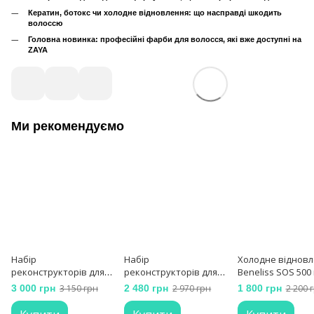
Кератин, ботокс чи холодне відновлення: що насправді шкодить
волоссю
Головна новинка: професійні фарби для волосся, які вже доступні на
ZAYA
Ми рекомендуємо
Набір
Набір
Холодне віднов
реконструкторів для
реконструкторів для
Beneliss SOS 500
волосся Molecula
волосся deeply
3 000 грн
3 150 грн
2 480 грн
2 970 грн
1 800 грн
2 200 