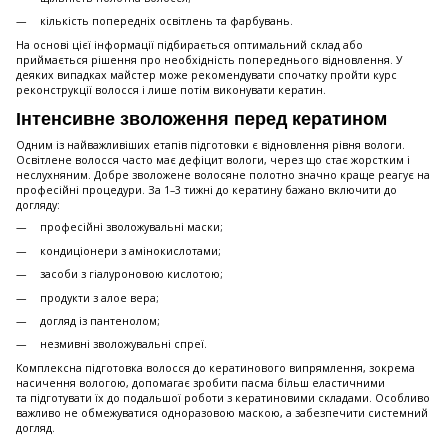
кількість попередніх освітлень та фарбувань.
На основі цієї інформації підбирається оптимальний склад або
приймається рішення про необхідність попереднього відновлення. У
деяких випадках майстер може рекомендувати спочатку пройти курс
реконструкції волосся і лише потім виконувати кератин.
Інтенсивне зволоження перед кератином
Одним із найважливіших етапів підготовки є відновлення рівня вологи.
Освітлене волосся часто має дефіцит вологи, через що стає жорстким і
неслухняним. Добре зволожене волосяне полотно значно краще реагує на
професійні процедури. За 1–3 тижні до кератину бажано включити до
догляду:
професійні зволожувальні маски;
кондиціонери з амінокислотами;
засоби з гіалуроновою кислотою;
продукти з алое вера;
догляд із пантенолом;
незмивні зволожувальні спреї.
Комплексна підготовка волосся до кератинового випрямлення, зокрема
насичення вологою, допомагає зробити пасма більш еластичними
та підготувати їх до подальшої роботи з кератиновими складами. Особливо
важливо не обмежуватися одноразовою маскою, а забезпечити системний
догляд.