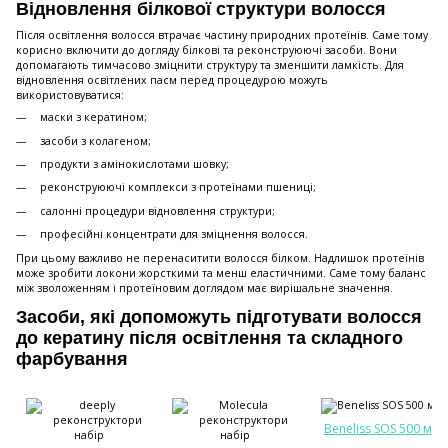
Відновлення білкової структури волосся
Після освітлення волосся втрачає частину природних протеїнів. Саме тому
корисно включити до догляду білкові та реконструюючі засоби. Вони
допомагають тимчасово зміцнити структуру та зменшити ламкість. Для
відновлення освітлених пасм перед процедурою можуть
використовуватися:
маски з кератином;
засоби з колагеном;
продукти з амінокислотами шовку;
реконструюючі комплекси з протеїнами пшениці;
салонні процедури відновлення структури;
професійні концентрати для зміцнення волосся.
При цьому важливо не перенаситити волосся білком. Надлишок протеїнів
може зробити локони жорсткими та менш еластичними. Саме тому баланс
між зволоженням і протеїновим доглядом має вирішальне значення.
Засоби, які допоможуть підготувати волосся
до кератину після освітлення та складного
фарбування
Beneliss SOS 500 мл