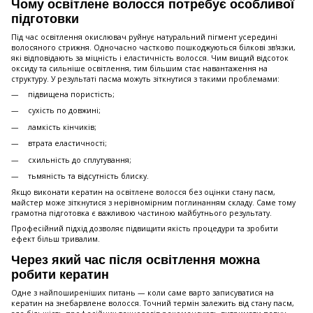
Чому освітлене волосся потребує особливої
підготовки
Під час освітлення окислювач руйнує натуральний пігмент усередині
волосяного стрижня. Одночасно частково пошкоджуються білкові зв'язки,
які відповідають за міцність і еластичність волосся. Чим вищий відсоток
оксиду та сильніше освітлення, тим більшим стає навантаження на
структуру. У результаті пасма можуть зіткнутися з такими проблемами:
підвищена пористість;
сухість по довжині;
ламкість кінчиків;
втрата еластичності;
схильність до сплутування;
тьмяність та відсутність блиску.
Якщо виконати кератин на освітлене волосся без оцінки стану пасм,
майстер може зіткнутися з нерівномірним поглинанням складу. Саме тому
грамотна підготовка є важливою частиною майбутнього результату.
Професійний підхід дозволяє підвищити якість процедури та зробити
ефект більш тривалим.
Через який час після освітлення можна
робити кератин
Одне з найпоширеніших питань — коли саме варто записуватися на
кератин на знебарвлене волосся. Точний термін залежить від стану пасм,