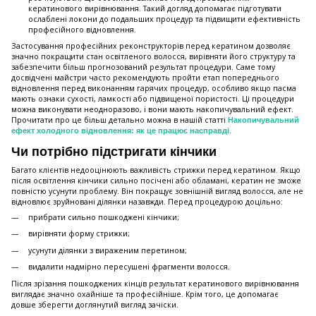
кератинового вирівнювання. Такий догляд допомагає підготувати
ослаблені локони до подальших процедур та підвищити ефективність
професійного відновлення.
Застосування професійних реконструкторів перед кератином дозволяє
значно покращити стан освітленого волосся, вирівняти його структуру та
забезпечити більш прогнозований результат процедури. Саме тому
досвідчені майстри часто рекомендують пройти етап попереднього
відновлення перед виконанням гарячих процедур, особливо якщо пасма
мають ознаки сухості, ламкості або підвищеної пористості. Ці процедури
можна виконувати неодноразово, і вони мають накопичувальний ефект.
Прочитати про це більш детально можна в нашій статті
Накопичувальний
.
ефект холодного відновлення: як це працює насправді
Чи потрібно підстригати кінчики
Багато клієнтів недооцінюють важливість стрижки перед кератином. Якщо
після освітлення кінчики сильно посічені або обламані, кератин не зможе
повністю усунути проблему. Він покращує зовнішній вигляд волосся, але не
відновлює зруйновані ділянки назавжди. Перед процедурою доцільно:
прибрати сильно пошкоджені кінчики;
вирівняти форму стрижки;
усунути ділянки з вираженим перетином;
видалити надмірно пересушені фрагменти волосся.
Після зрізання пошкоджених кінців результат кератинового вирівнювання
виглядає значно охайніше та професійніше. Крім того, це допомагає
довше зберегти доглянутий вигляд зачіски.