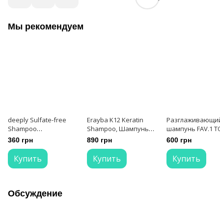
Мы рекомендуем
deeply Sulfate-free
Erayba K12 Keratin
Разглаживающи
Shampoo
Shampoo, Шампунь
шампунь FAV.1 T
Безсульфатный
безсульфатный 250 мл
FLAT SHAMPOO
360 грн
890 грн
600 грн
шампунь 250 мл
Купить
Купить
Купить
Обсуждение