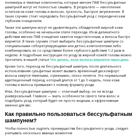
полимеры и тяжёлые компоненты, которые мягкие ПАВ бессульфатных
шампуней могут не полностью смывать. В результате — накопление
остатков на коже головы и волосах, тусклость, быстрое загрязнение. В
таких случаях стоит чередовать бессульфатный уход с периодическим
глубоким очищением.
Также эти шампуни могут не удовлетворить обладателей жирной кожи
головы, особенно на начальном этапе перехода. Из-за деликатного
действия мягких ПАВ очищение кажется недостаточным, а волосы быстро
жирнятся. В таких случаях стоит выбирать бессульфатные шампуни со
специальными себорегулирующими или детокс-компонентами либо
комбинировать их со средствами более глубокого действия 1–2 раза в
неделю. А подробные инструкции по уходу за жирной кожей головы можно
прочитать в нашей статье
.
Что делать, если волосы жирнятся через день
Кроме того, переход на бессульфатный шампунь после длительного
использования сульфатных может вызвать временный дискомфорт:
волосы кажутся тяжёлыми, «грязными», плохо пенятся. Это нормальный
адаптационный период, который длится от 1 до 3 недель, пока кожа
головы и волосы привыкают к новому формату ухода.
Итак, бессульфатные шампуни — отличный выбор, но не всегда
универсальный. Главное — знать особенности своего типа волос и
подобрать уход, который будет не просто модным, а эффективным
именно для вас.
Как правильно пользоваться бессульфатным
шампунем?
Чтобы полностью ощутить преимущества бессульфатного ухода, следует
учитывать несколько важных моментов: