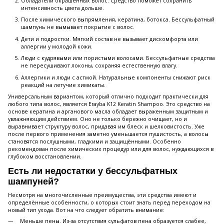
Обладатели окрашенных волос. Средство поможет сохранить
интенсивность цвета дольше.
После химического выпрямления, кератина, ботокса. Бессульфатный
шампунь не вымывает покрытие с волос.
Дети и подростки. Мягкий состав не вызывает дискомфорта или
аллергии у молодой кожи.
Люди с кудрявыми или пористыми волосами. Бессульфатные средства
не пересушивают локоны, сохраняя естественную влагу.
Аллергики и люди с астмой. Натуральные компоненты снижают риск
реакций на летучие химикаты.
Универсальным вариантом, который отлично подходит практически для
любого типа волос, является Erayba K12 Keratin Shampoo. Это средство на
основе кератина и арганового масла обладает выраженным защитным и
увлажняющим действием. Оно не только бережно очищает, но и
выравнивает структуру волос, придавая им блеск и шелковистость. Уже
после первого применения заметно уменьшается пушистость, а волосы
становятся послушными, гладкими и защищёнными. Особенно
рекомендован после химических процедур или для волос, нуждающихся в
глубоком восстановлении.
Есть ли недостатки у бессульфатных
шампуней?
Несмотря на многочисленные преимущества, эти средства имеют и
определённые особенности, о которых стоит знать перед переходом на
новый тип ухода. Вот на что следует обратить внимание:
Меньше пены. Из-за отсутствия сульфатов пена образуется слабее,