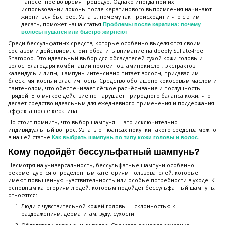
нанесённое во время процедур. Однако иногда при их
использовании локоны после кератинового выпрямления начинают
жирниться быстрее. Узнать, почему так происходит и что с этим
делать, поможет наша статья
Проблемы после кератина: почему
.
волосы пушатся или быстро жирнеют
Среди бессульфатных средств, которые особенно выделяются своим
составом и действием, стоит обратить внимание на deeply Sulfate-free
Shampoo. Это идеальный выбор для обладателей сухой кожи головы и
волос. Благодаря комбинации протеинов, аминокислот, экстрактов
календулы и липы, шампунь интенсивно питает волосы, придавая им
блеск, мягкость и эластичность. Средство обогащено кокосовым маслом и
пантенолом, что обеспечивает лёгкое расчёсывание и послушность
прядей. Его мягкое действие не нарушает природного баланса кожи, что
делает средство идеальным для ежедневного применения и поддержания
эффекта после кератина.
Но стоит помнить, что выбор шампуня — это исключительно
индивидуальный вопрос. Узнать о нюансах покупки такого средства можно
в нашей статье
.
Как выбрать шампунь по типу кожи головы и волос
Кому подойдёт бессульфатный шампунь?
Несмотря на универсальность, бессульфатные шампуни особенно
рекомендуются определённым категориям пользователей, которые
имеют повышенную чувствительность или особые потребности в уходе. К
основным категориям людей, которым подойдёт бессульфатный шампунь,
относятся:
Люди с чувствительной кожей головы — склонностью к
раздражениям, дерматитам, зуду, сухости.