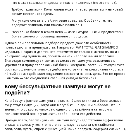
что может казаться «недостаточным очищением» (но это не так).
Требуют адаптации. Кожа головы может «перестраиваться» на новый
режим несколько недель.
Могут хуже смывать стайлинговые средства. Особенно те, что
содержат силиконы или тяжёлые полимеры.
Несколько более высокая цена — из-за натуральных ингредиентов и
более сложного производственного процесса.
Однако при правильном подборе продукта даже эти особенности
превращаются в преимущества. Например, FAV-1 TOTAL FLAT SHAMPOO —
идеальный вариант для тех, кто стремится не только к мягкости, но и к
контролю над пушистыми, пористыми или непослушными волосами.
Благодаря комплексу активных веществ этот шампунь разглаживает,
укрепляет и придаёт зеркальный блеск. Экстракты растений стимулируют
рост волос, антистатическое действие устраняет наэлектризованность, а
лёгкий аромат добавляет ощущение свежести на весь день. Это не просто
шампунь — это ежедневная салонная укладка без усилий.
Кому бессульфатные шампуни могут не
подойти?
Хотя бессульфатные шампуни считаются более мягкими и безопасными,
существуют ситуации, когда они могут быть не лучшим выбором. Это не
значит, что средство «плохое», однако определённым категориям
пользователей важно учитывать особенности его действия.
Прежде всего, бессульфатные шампуни могут недостаточно эффективно
очищать волосы у тех, кто часто использует средства для стайлинга —
лаки, гели, муссы, спреи с фиксацией. Такие продукты содержат силиконы,