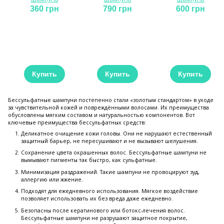
360 грн
790 грн
600 грн
Купить
Купить
Купить
Бессульфатные шампуни постепенно стали «золотым стандартом» в уходе
за чувствительной кожей и повреждёнными волосами. Их преимущества
обусловлены мягким составом и натуральностью компонентов. Вот
ключевые преимущества бессульфатных средств:
Деликатное очищение кожи головы. Они не нарушают естественный
защитный барьер, не пересушивают и не вызывают шелушения.
Сохранение цвета окрашенных волос. Бессульфатные шампуни не
вымывают пигменты так быстро, как сульфатные.
Минимизация раздражений. Такие шампуни не провоцируют зуд,
аллергию или жжение.
Подходят для ежедневного использования. Мягкое воздействие
позволяет использовать их без вреда даже ежедневно.
Безопасны после кератинового или ботокс-лечения волос.
Бессульфатные шампуни не разрушают защитное покрытие,