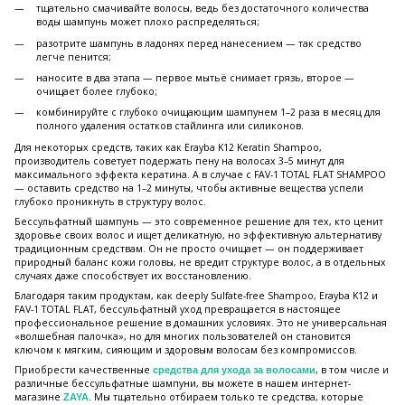
тщательно смачивайте волосы, ведь без достаточного количества
воды шампунь может плохо распределяться;
разотрите шампунь в ладонях перед нанесением — так средство
легче пенится;
наносите в два этапа — первое мытьё снимает грязь, второе —
очищает более глубоко;
комбинируйте с глубоко очищающим шампунем 1–2 раза в месяц для
полного удаления остатков стайлинга или силиконов.
Для некоторых средств, таких как Erayba K12 Keratin Shampoo,
производитель советует подержать пену на волосах 3–5 минут для
максимального эффекта кератина. А в случае с FAV-1 TOTAL FLAT SHAMPOO
— оставить средство на 1–2 минуты, чтобы активные вещества успели
глубоко проникнуть в структуру волос.
Бессульфатный шампунь — это современное решение для тех, кто ценит
здоровье своих волос и ищет деликатную, но эффективную альтернативу
традиционным средствам. Он не просто очищает — он поддерживает
природный баланс кожи головы, не вредит структуре волос, а в отдельных
случаях даже способствует их восстановлению.
Благодаря таким продуктам, как deeply Sulfate-free Shampoo, Erayba K12 и
FAV-1 TOTAL FLAT, бессульфатный уход превращается в настоящее
профессиональное решение в домашних условиях. Это не универсальная
«волшебная палочка», но для многих пользователей он становится
ключом к мягким, сияющим и здоровым волосам без компромиссов.
Приобрести качественные
, в том числе и
средства для ухода за волосами
различные бессульфатные шампуни, вы можете в нашем интернет-
магазине
. Мы тщательно отбираем только те средства, которые
ZAYA