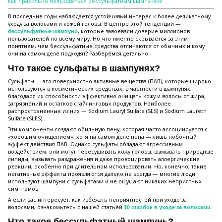
Как правильно пользоваться бессульфатным шампунем?
В последние годы наблюдается устойчивый интерес к более деликатному
уходу за волосами и кожей головы. В центре этой тенденции —
, которые завоевали доверие миллионов
бессульфатные шампуни
пользователей по всему миру. Но что именно скрывается за этим
понятием, чем бессульфатные средства отличаются от обычных и кому
они на самом деле подходят? Разберёмся детально.
Что такое сульфаты в шампунях?
Сульфаты — это поверхностно-активные вещества (ПАВ), которые широко
используются в косметических средствах, в частности в шампунях,
благодаря их способности эффективно очищать кожу и волосы от жира,
загрязнений и остатков стайлинговых продуктов. Наиболее
распространённые из них — Sodium Lauryl Sulfate (SLS) и Sodium Laureth
Sulfate (SLES).
Эти компоненты создают обильную пену, которая часто ассоциируется с
«хорошим очищением», хотя на самом деле пена — лишь побочный
эффект действия ПАВ. Однако сульфаты обладают агрессивным
воздействием: они могут пересушивать кожу головы, вымывать природные
липиды, вызывать раздражения и даже провоцировать аллергические
реакции, особенно при длительном использовании. Но, конечно, такие
негативные эффекты проявляются далеко не всегда — многие люди
используют шампуни с сульфатами и не ощущают никаких неприятных
симптомов.
А если вас интересует, как избежать неприятностей при уходе за
волосами, ознакомьтесь с нашей статьёй
.
10 ошибок в уходе за волосами
Что такое бессульфатный шампунь?