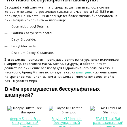
Бессульфатный шампунь — это средство для мытья волос, в состав
которого не входят агрессивные сульфаты, в частности SLS, SLES и их
производные. Вместо них используются более мягкие, биоразлагаемые
очищающие компоненты — например:
Cocamidopropyl Betaine;
Sodium Cocoyl Isethionate;
Decyl Glucoside;
Lauryl Glucoside;
Disodium Cocoyl Glutamate.
Эти вещества происходят преимущественно из натуральных источников
(например, кокосового масла, сахара, кукурузы) и обеспечивают
деликатное очищение без вреда для гидролипидного баланса кожи. В
частности, бренд Mimare использует в своих
исключительно
шампунях
натуральные компоненты, чем и привлекает многих пользователей в
разных уголках мира.
В чём преимущества бессульфатных
шампуней?
deeply Sulfate Free
Erayba K12 Keratin
FAV 1 Total Flat
бессульфатный
бессульфатный
разглаживающий
шампунь
шампунь
шампунь