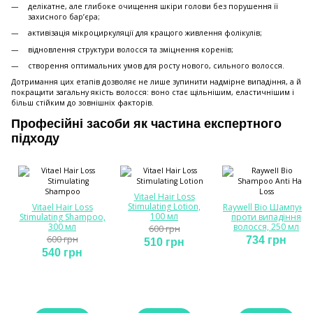
делікатне, але глибоке очищення шкіри голови без порушення її
захисного бар’єра;
активізація мікроциркуляції для кращого живлення фолікулів;
відновлення структури волосся та зміцнення коренів;
створення оптимальних умов для росту нового, сильного волосся.
Дотримання цих етапів дозволяє не лише зупинити надмірне випадіння, а й
покращити загальну якість волосся: воно стає щільнішим, еластичнішим і
більш стійким до зовнішніх факторів.
Професійні засоби як частина експертного
підходу
Vitael Hair Loss
Stimulating Lotion,
Vitael Hair Loss
Raywell Bio Шампунь
100 мл
Stimulating Shampoo,
проти випадіння
300 мл
волосся, 250 мл
600 грн
600 грн
734 грн
510 грн
540 грн