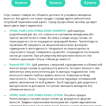
Купити
Купити
Купити
Існує чимало товарів, які обіцяють допомогти у лікуванні випадіння
волосся. Але далеко не кожен продукт справді здатен забезпечити
потрібний терапевтичний ефект. Серед професійних засобів, що варті
вашої уваги, варто відзначити:
. Цей шампунь
VITAEL HAIR LOSS STIMULATING SHAMPOO
розроблений для тих, хто стикається з активним випадінням або
прагне запобігти його появі. Він м’яко очищає шкіру голови, не
пересушуючи її та не порушуючи природний баланс. Трипептиди та
провітамін B5 працюють на зміцнення волосяних фолікулів і
підвищення їх життєздатності. Натуральні екстракти арніки та
стручкового перцю стимулюють кровообіг, покращуючи постачання
кисню до коренів. При регулярному використанні волосся стає
помітно щільнішим і більш стійким до ламкості.
. Цей шампунь створений з урахуванням особливостей
Raywell BIO TEA
жіночої шкіри голови та циклів росту волосся. Екстракт зеленого чаю
забезпечує м’яку антисептичну дію та зменшує подразнення. Олія
японської камелії глибоко живить волосся, повертаючи йому
еластичність і блиск. Гіалуронова кислота підтримує оптимальний
рівень зволоження по всій довжині. Засіб підходить для щоденного
використання та допомагає поступово зменшити випадіння без
обтяження волосся.
. Лосьйон працює
VITAEL HAIR LOSS STIMULATING LOTION
безпосередньо на рівні шкіри голови, де формується здорове
волосся. Завдяки кератиновим молекулам він сприяє відновленню
структури волосини ще на етапі росту. Арніка у складі заспокоює шкіру