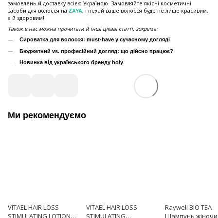
замовлень й доставку всією Україною. Замовляйте якісні косметичні
засоби для волосся на
, і нехай ваше волосся буде не лише красивим,
ZAYA
а й здоровим!
Також в нас можна прочитати й інші цікаві статті, зокрема:
Сироватка для волосся: must-have у сучасному догляді
Бюджетний vs. професійний догляд: що дійсно працює?
Новинка від українського бренду holy
Ми рекомендуємо
VITAEL HAIR LOSS
VITAEL HAIR LOSS
Raywell BIO TEA
STIMULATING LOTION
STIMULATING
Шампунь жіночи