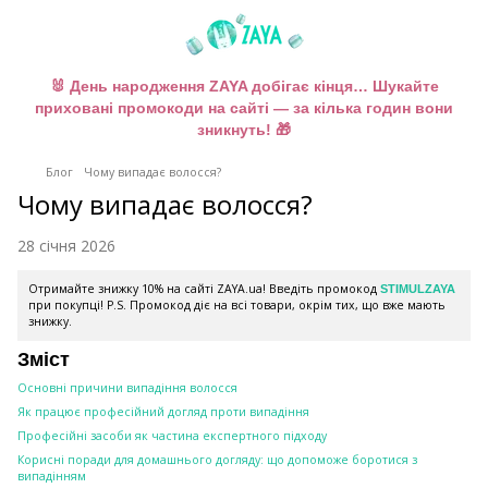
🐰 День народження ZAYA добігає кінця… Шукайте
приховані промокоди на сайті — за кілька годин вони
зникнуть! 🎁
Блог
Чому випадає волосся?
Чому випадає волосся?
28 січня 2026
Отримайте знижку 10% на сайті ZAYA.ua! Введіть промокод
STIMULZAYA
при покупці! P.S. Промокод діє на всі товари, окрім тих, що вже мають
знижку.
Зміст
Основні причини випадіння волосся
Як працює професійний догляд проти випадіння
Професійні засоби як частина експертного підходу
Корисні поради для домашнього догляду: що допоможе боротися з
випадінням