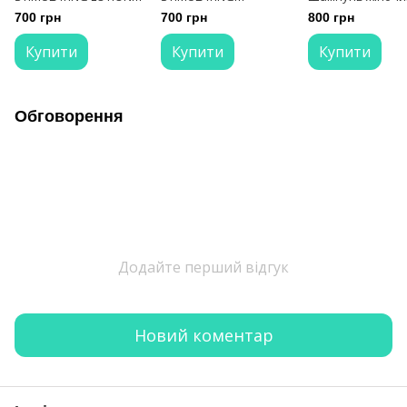
Лосьон проти
SHAMPOO Шампунь
проти випадіння
700 грн
700 грн
800 грн
випадіння волосся 100
проти випадіння
волосся 250 мл
мл
волосся 300 мл
Купити
Купити
Купити
Обговорення
Додайте перший відгук
Новий коментар