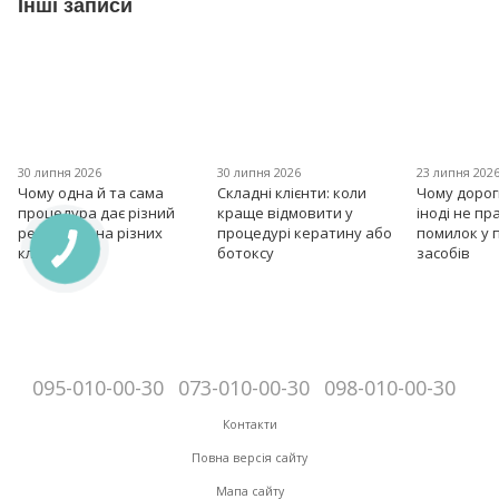
Інші записи
30 липня 2026
30 липня 2026
23 липня 202
Чому одна й та сама
Складні клієнти: коли
Чому дорог
процедура дає різний
краще відмовити у
іноді не пр
результат на різних
процедурі кератину або
помилок у 
клієнтах?
ботоксу
засобів
095-010-00-30
073-010-00-30
098-010-00-30
Контакти
Повна версія сайту
Мапа сайту