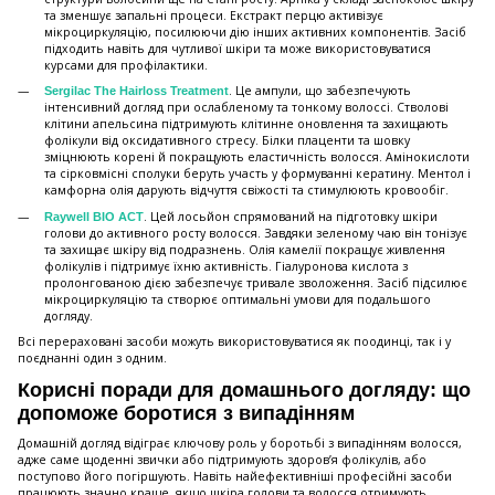
та зменшує запальні процеси. Екстракт перцю активізує
мікроциркуляцію, посилюючи дію інших активних компонентів. Засіб
підходить навіть для чутливої шкіри та може використовуватися
курсами для профілактики.
. Це ампули, що забезпечують
Sergilac The Hairloss Treatment
інтенсивний догляд при ослабленому та тонкому волоссі. Стволові
клітини апельсина підтримують клітинне оновлення та захищають
фолікули від оксидативного стресу. Білки плаценти та шовку
зміцнюють корені й покращують еластичність волосся. Амінокислоти
та сірковмісні сполуки беруть участь у формуванні кератину. Ментол і
камфорна олія дарують відчуття свіжості та стимулюють кровообіг.
. Цей лосьйон спрямований на підготовку шкіри
Raywell BIO ACT
голови до активного росту волосся. Завдяки зеленому чаю він тонізує
та захищає шкіру від подразнень. Олія камелії покращує живлення
фолікулів і підтримує їхню активність. Гіалуронова кислота з
пролонгованою дією забезпечує тривале зволоження. Засіб підсилює
мікроциркуляцію та створює оптимальні умови для подальшого
догляду.
Всі перераховані засоби можуть використовуватися як поодинці, так і у
поєднанні один з одним.
Корисні поради для домашнього догляду: що
допоможе боротися з випадінням
Домашній догляд відіграє ключову роль у боротьбі з випадінням волосся,
адже саме щоденні звички або підтримують здоров’я фолікулів, або
поступово його погіршують. Навіть найефективніші професійні засоби
працюють значно краще, якщо шкіра голови та волосся отримують