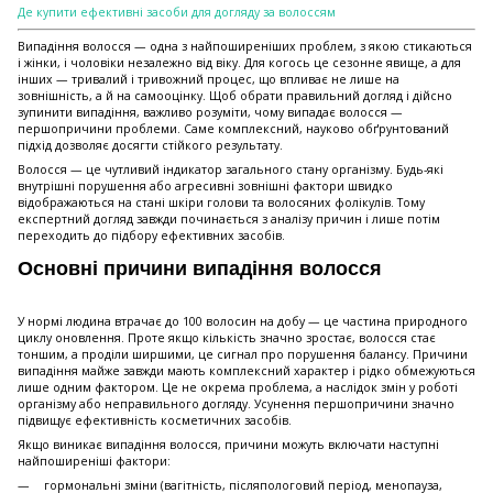
Де купити ефективні засоби для догляду за волоссям
Випадіння волосся — одна з найпоширеніших проблем, з якою стикаються
і жінки, і чоловіки незалежно від віку. Для когось це сезонне явище, а для
інших — тривалий і тривожний процес, що впливає не лише на
зовнішність, а й на самооцінку. Щоб обрати правильний догляд і дійсно
зупинити випадіння, важливо розуміти, чому випадає волосся —
першопричини проблеми. Саме комплексний, науково обґрунтований
підхід дозволяє досягти стійкого результату.
Волосся — це чутливий індикатор загального стану організму. Будь-які
внутрішні порушення або агресивні зовнішні фактори швидко
відображаються на стані шкіри голови та волосяних фолікулів. Тому
експертний догляд завжди починається з аналізу причин і лише потім
переходить до підбору ефективних засобів.
Основні причини випадіння волосся
У нормі людина втрачає до 100 волосин на добу — це частина природного
циклу оновлення. Проте якщо кількість значно зростає, волосся стає
тоншим, а проділи ширшими, це сигнал про порушення балансу. Причини
випадіння майже завжди мають комплексний характер і рідко обмежуються
лише одним фактором. Це не окрема проблема, а наслідок змін у роботі
організму або неправильного догляду. Усунення першопричини значно
підвищує ефективність косметичних засобів.
Якщо виникає випадіння волосся, причини можуть включати наступні
найпоширеніші фактори:
гормональні зміни (вагітність, післяпологовий період, менопауза,