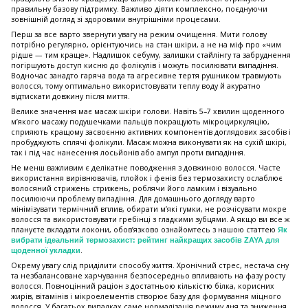
правильну базову підтримку. Важливо діяти комплексно, поєднуючи
зовнішній догляд зі здоровими внутрішніми процесами.
Перш за все варто звернути увагу на режим очищення. Мити голову
потрібно регулярно, орієнтуючись на стан шкіри, а не на міф про «чим
рідше — тим краще». Надлишок себуму, залишки стайлінгу та забруднення
погіршують доступ кисню до фолікулів і можуть посилювати випадіння.
Водночас занадто гаряча вода та агресивне тертя рушником травмують
волосся, тому оптимально використовувати теплу воду й акуратно
відтискати довжину після миття.
Велике значення має масаж шкіри голови. Навіть 5–7 хвилин щоденного
м’якого масажу подушечками пальців покращують мікроциркуляцію,
сприяють кращому засвоєнню активних компонентів доглядових засобів і
пробуджують сплячі фолікули. Масаж можна виконувати як на сухій шкірі,
так і під час нанесення лосьйонів або ампул проти випадіння.
Не менш важливим є делікатне поводження з довжиною волосся. Часте
використання вирівнювачів, плойок і фенів без термозахисту ослаблює
волосяний стрижень стрижень, роблячи його ламким і візуально
посилюючи проблему випадіння. Для домашнього догляду варто
мінімізувати термічний вплив, обирати м’які гумки, не розчісувати мокре
волосся та використовувати гребінці з гладкими зубцями. А якщо ви все ж
плануєте вкладати локони, обов’язково ознайомтесь з нашою статтею
Як
вибрати ідеальний термозахист: рейтинг найкращих засобів ZAYA для
.
щоденної укладки
Окрему увагу слід приділити способу життя. Хронічний стрес, нестача сну
та незбалансоване харчування безпосередньо впливають на фазу росту
волосся. Повноцінний раціон з достатньою кількістю білка, корисних
жирів, вітамінів і мікроелементів створює базу для формування міцного
волосся. У багатьох випадках саме нормалізація режиму дня та зниження