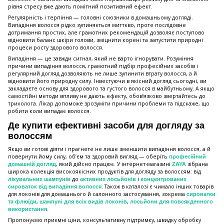
рівня стресу вже дають помітний позитивний ефект.
Регулярність і терпіння — головні союзники в домашньому догляді.
Випадіння волосся рідко зупиняється миттєво, проте послідовне
дотримання простих, але грамотних рекомендацій дозволяє поступово
відновити баланс шкіри голови, зміцнити корені та запустити природні
процеси росту здорового волосся.
Випадіння — це завжди сигнал, який не варто ігнорувати. Розуміння
причини випадіння волосся, грамотний підбір професійних засобів і
регулярний догляд дозволяють не лише зупинити втрату волосся, а й
відновити його природну силу. Інвестуючи в якісний догляд сьогодні, ви
закладаєте основу для здорового та густого волосся в майбутньому. А якщо
самостійні методи впливу не дають ефекту, обов’язково звертайтесь до
трихолога. Лікар допоможе зрозуміти причини проблеми та підскаже, що
робити коли випадає волосся.
Де купити ефективні засоби для догляду за
волоссям
Якщо ви готові діяти і прагнете не лише зменшити випадіння волосся, а й
повернути йому силу, об’єм та здоровий вигляд — оберіть
професійний
, який дійсно працює. У інтернет-магазині
зібрана
домашній догляд
ZAYA
широка колекція високоякісних продуктів для догляду за волоссям: від
до
і
лікувальних шампунів
активних лосьйонів
концентрованих
. Також в каталозі є чимало інших товарів
сироваток від випадіння волосся
для локонів для домашнього й салонного застосування, зокрема
сироватки
,
,
та флюїди
шампуні для всіх видів локонів
лосьйони для повсякденного
.
використання
Пропонуємо приємні ціни, консультативну підтримку, швидку обробку