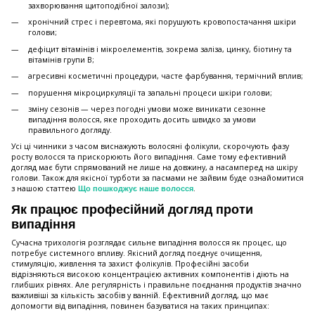
захворювання щитоподібної залози);
хронічний стрес і перевтома, які порушують кровопостачання шкіри
голови;
дефіцит вітамінів і мікроелементів, зокрема заліза, цинку, біотину та
вітамінів групи B;
агресивні косметичні процедури, часте фарбування, термічний вплив;
порушення мікроциркуляції та запальні процеси шкіри голови;
зміну сезонів — через погодні умови може виникати сезонне
випадіння волосся, яке проходить досить швидко за умови
правильного догляду.
Усі ці чинники з часом виснажують волосяні фолікули, скорочують фазу
росту волосся та прискорюють його випадіння. Саме тому ефективний
догляд має бути спрямований не лише на довжину, а насамперед на шкіру
голови. Також для якісної турботи за пасмами не зайвим буде ознайомитися
з нашою статтею
.
Що пошкоджує наше волосся
Як працює професійний догляд проти
випадіння
Сучасна трихологія розглядає сильне випадіння волосся як процес, що
потребує системного впливу. Якісний догляд поєднує очищення,
стимуляцію, живлення та захист фолікулів. Професійні засоби
відрізняються високою концентрацією активних компонентів і діють на
глибших рівнях. Але регулярність і правильне поєднання продуктів значно
важливіші за кількість засобів у ванній. Ефективний догляд, що має
допомогти від випадіння, повинен базуватися на таких принципах: