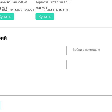
лажняющая 250 мл
Термозащита 10 в 1 150
мл
0 грн
700 грн
Купить
Купить
рий
Войти с помощью