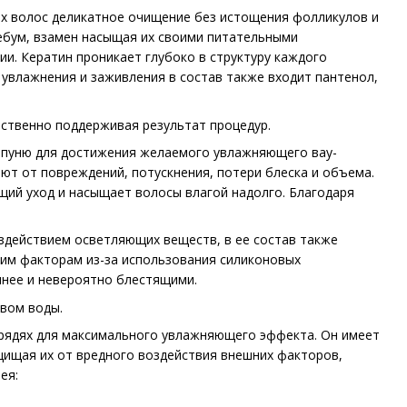
х волос деликатное очищение без истощения фолликулов и
ебум, взамен насыщая их своими питательными
ии. Кератин проникает глубоко в структуру каждого
 увлажнения и заживления в состав также входит пантенол,
ественно поддерживая результат процедур.
пуню для достижения желаемого увлажняющего вау-
ают от повреждений, потускнения, потери блеска и объема.
ий уход и насыщает волосы влагой надолго. Благодаря
здействием осветляющих веществ, в ее состав также
ним факторам из-за использования силиконовых
мнее и невероятно блестящими.
вом воды.
прядях для максимального увлажняющего эффекта. Он имеет
щищая их от вредного воздействия внешних факторов,
ея: