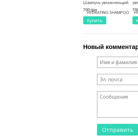
Шампунь увлажняющий
ув
300 мл
700 грн
70
Купить
Новый коммента
Отправить