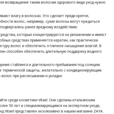
Для возвращения таким волосам здорового вида уход нужно
вают влагу в волосках. Это сделает пряди крепче,
ебности волос, например, сухие волосы могут нуждаться
и подвергались ранее вредному воздействию.
средства, которые концентрируются на увлажнении и имеют
бных средствах применяется кератин, как практически
ктуру волос и обеспечить отличное насыщение влагой. В
тин способен обеспечить длительную поддержку водного
время стайлинга и длительного пребывания под солнцем.
ва термической защиты, желательно с кондиционирующим
волос при расчесывании и укладке.
йти среди косметики Vitael. Они сделаны итальянским
олее 50 лет и специализирующимся на экспертном уходе,
 Vitael представлен эксклюзивно в нашем магазине ZAYA.