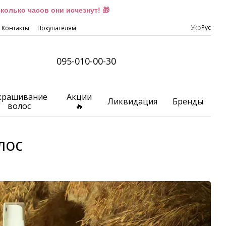
олько часов они исчезнут! 🎁
Укр
Рус
Контакты
Покупателям
095-010-00-30
крашивание
Акции
Ликвидация
Бренды
волос
🔥
лос