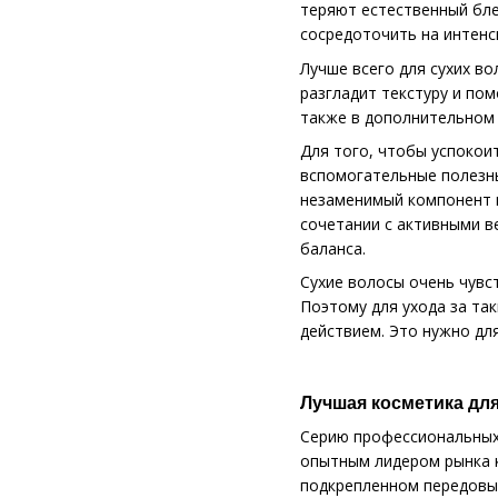
теряют естественный бле
сосредоточить на интенс
Лучше всего для сухих в
разгладит текстуру и по
также в дополнительном 
Для того, чтобы успокои
вспомогательные полезны
незаменимый компонент ш
сочетании с активными в
баланса.
Сухие волосы очень чувс
Поэтому для ухода за т
действием. Это нужно дл
Лучшая косметика для
Серию профессиональных 
опытным лидером рынка к
подкрепленном передовым