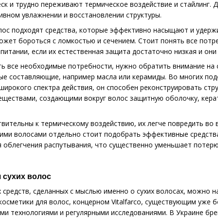
ск и трудно переживают термическое воздействие и стайлинг. 
ивном увлажнении и восстановлении структуры.
олос подходят средства, которые эффективно насыщают и удержи
может бороться с ломкостью и сечением. Стоит понять все потр
питании, если их естественная защита достаточно низкая и он
ть все необходимые потребности, нужно обратить внимание на 
е составляющие, например масла или керамиды. Во многих подо
ирокого спектра действия, он способен реконструировать стру
еществами, создающими вокруг волос защитную оболочку, кера
твительны к термическому воздействию, их легче повредить во 
акими волосами отдельно стоит подобрать эффективные средст
я облегчения распутывания, что существенно уменьшает потерю 
 сухих волос
средств, сделанных с мыслью именно о сухих волосах, можно на
осметики для волос, концерном Vitalfarco, существующим уже б
и технологиями и регулярными исследованиями. В Украине бренд