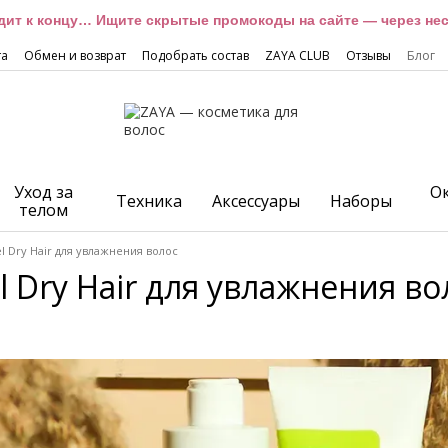
дит к концу… Ищите скрытые промокоды на сайте — через неск
та
Обмен и возврат
Подобрать состав
ZAYA CLUB
Отзывы
Блог
Уход за
О
Техника
Аксессуары
Наборы
телом
el Dry Hair для увлажнения волос
l Dry Hair для увлажнения во