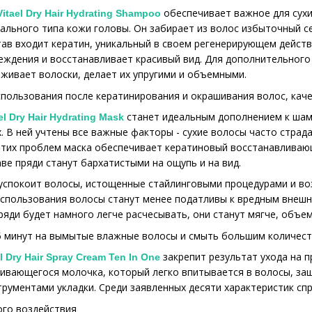
обеспечивает важное для сухи
ael Dry Hair Hydrating Shampoo
ального типа кожи головы. Он забирает из волос избыточный с
тав входит кератин, уникальный в своем регенерирующем действ
еждения и восстанавливает красивый вид. Для дополнительного
аживает волоски, делает их упругими и объемными.
пользования после кератинирования и окрашивания волос, кач
станет идеальным дополнением к шам
 Dry Hair Hydrating Mask
. В ней учтены все важные факторы - сухие волосы часто страд
тих проблем маска обеспечивает кератиновый восстанавливающ
аве пряди станут бархатистыми на ощупь и на вид.
спокоит волосы, истощенные стайлинговыми процедурами и во
использования волосы станут менее податливы к вредным внеш
ряди будет намного легче расчесывать, они станут мягче, объе
5 минут на вымытые влажные волосы и смыть большим количест
закрепит результат ухода на 
l Dry Hair Spray Cream Ten In One
гивающегося молочка, который легко впитывается в волосы, за
трументами укладки. Среди заявленных десяти характеристик спр
ого воздействия