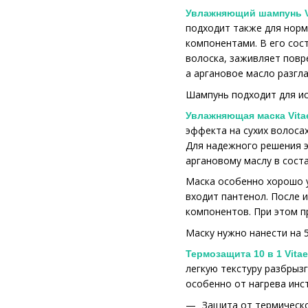
Увлажняющий шампунь Vit
подходит также для норм
компонентами. В его сос
волоска, заживляет повр
а аргановое масло разгл
Шампунь подходит для ис
Увлажняющая маска Vitael
эффекта на сухих волосах
Для надежного решения э
аргановому маслу в сост
Маска особенно хорошо у
входит пантенол. После 
компонентов. При этом п
Маску нужно нанести на 
Термозащита 10 в 1 Vitae
легкую текстуру разбрыз
особенно от нагрева инс
Защита от термическ