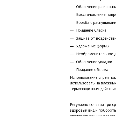
Облегчение расчесыв
Восстановление повр
Борьба с распушиван
Придание блеска
Защита от воздейств
Удержание формы
Необременительное д
Облегчение укладки
Придание объема
Использование спрея пом
использовать на влажных
термозащитным действие
Регулярно сочетая три с
здоровый вид и побороть
трудности при их укладке