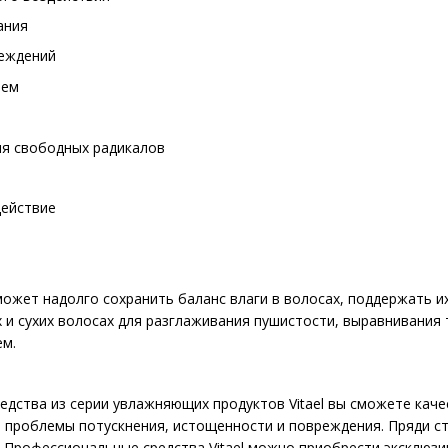
ания
еждений
ием
ия свободных радикалов
ействие
ожет надолго сохранить баланс влаги в волосах, поддержать и
 и сухих волосах для разглаживания пушистости, выравнивания 
м.
редства из серии увлажняющих продуктов Vitael вы сможете каче
 проблемы потускнения, истощенности и повреждения. Пряди ст
. Профессиональные средства Vitael можно приобрести эксклюзи