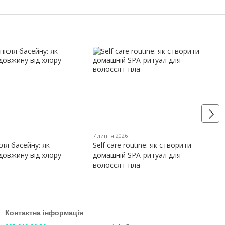
7 липня 2026
сля басейну: як
Self care routine: як створити
довжину від хлору
домашній SPA-ритуал для
волосся і тіла
Контактна інформація