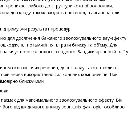
атин проникає глибоко до структури кожної волосинки,
ння до складу також входить пантенол, а арганова олія
 підтримуючи результат процедур.
уню для досягнення бажаного зволожувального вау-ефекту
 пошкоджень, потьмяніння, втрати блиску та обʼєму. Для
 насичує волосся вологою надовго. Завдяки аргановій олії у
ивом освітлюючих речовин, до її складу також входить
торів через використання силіконових компонентів. При
ймовірно блискучими.
води.
а пасмах для максимального зволожувального ефекту. Він
 його від шкідливого впливу зовнішніх факторів, особливо