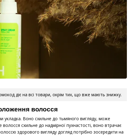
ромокод діє на всі товари, окрім тих, що вже мають знижку.
воложення волосся
чи укладка. Воно схильне до тьмяного вигляду, може
 волосся схильне до надмірної пухнастості, воно втрачає
 волоссю здорового вигляду догляд потрібно зосередити на