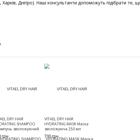
са, Харків, Дніпро). Наші консультанти допоможуть підібрати те, 
о
TAEL DRY HAIR
VITAEL DRY HAIR
DRATING SHAMPOO
HYDRATING MASK Маска
мпунь зволожуючий
зволожуюча 250 мл
0 мл
0 грн
700 грн