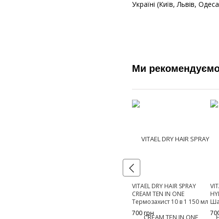
Україні (Київ, Львів, Оде
Ми рекомендуєм
VITAEL DRY HAIR SPRAY
VI
CREAM TEN IN ONE
HY
Термозахист 10 в 1 150 мл
Ша
30
700 грн
70