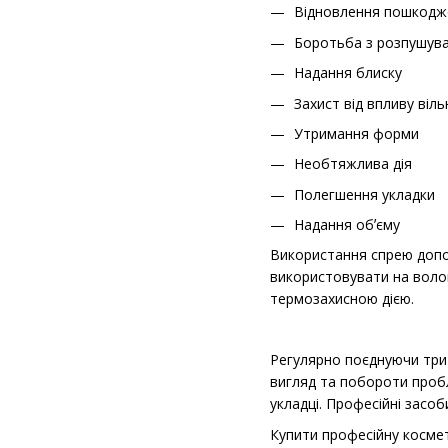
Відновлення пошкодж
Боротьба з розпушув
Надання блиску
Захист від впливу віль
Утримання форми
Необтяжлива дія
Полегшення укладки
Надання обʼєму
Використання спрею допом
використовувати на волог
термозахисною дією.
Регулярно поєднуючи три 
вигляд та побороти пробл
укладці. Професійні засоб
Купити професійну космет