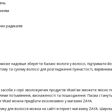
ень
анням
них радикалів
оже надовше зберегти баланс вологи у волоссі, підтримати йог
ому та сухому волоссі для розгладження пухнастості, вирівнюв
засоби з серії зволожуючих продуктів Vitael ви зможете якісно
еми потьмяніння, виснаженості та пошкодження. Пасма стануть 
и Vitael можна придбати ексклюзивно у магазині ZAYA.
ику для волосся можна на сайті інтернет-магазину ZAYA. Широки