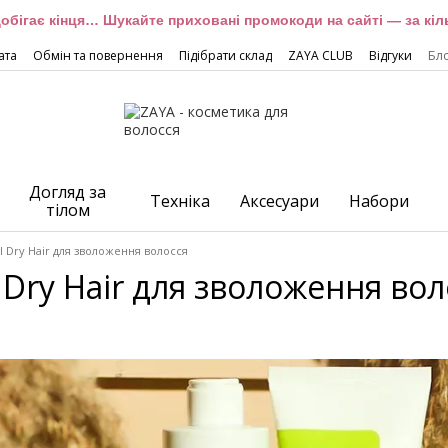
обігає кінця… Шукайте приховані промокоди на сайті — за кіль
ата
Обмін та повернення
Підібрати склад
ZAYA CLUB
Відгуки
Бл
Догляд за
Техніка
Аксесуари
Набори
тілом
el Dry Hair для зволоження волосся
l Dry Hair для зволоження во