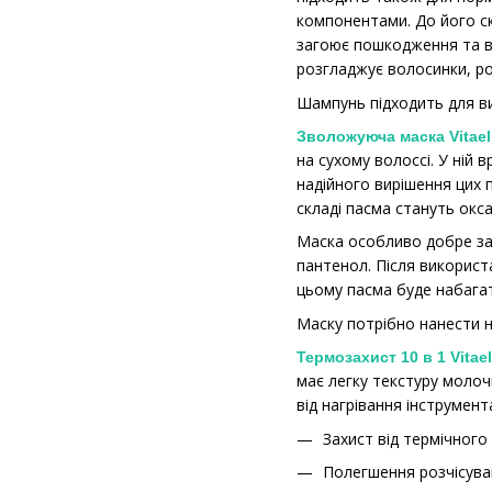
компонентами. До його ск
загоює пошкодження та в
розгладжує волосинки, ро
Шампунь підходить для ви
Зволожуюча маска Vitael 
на сухому волоссі. У ній 
надійного вирішення цих 
складі пасма стануть окс
Маска особливо добре за
пантенол. Після використ
цьому пасма буде набагат
Маску потрібно нанести н
Термозахист 10 в 1 Vitael
має легку текстуру молоч
від нагрівання інструмен
Захист від термічного
Полегшення розчісува