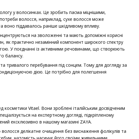
логу у волосинках. Це зробить пасма міцнішими,
і потреби волосся, наприклад, сухе волосся може
а воно піддавалось раніше шкідливому впливу.
концентруються на зволоженні та мають допоміжні корисні
тин, як практично незамінний компонент широкого спектру
логою. У поєднанні із активними речовинами, що створюють
го балансу.
 та тривалого перебування під сонцем. Тому для догляду за
кондиціонуючою дією. Це потрібно для полегшення
д косметики Vitael. Вони зроблені італійським досвідченим
спеціалізується на експертному догляді, підкріпленому
лений ексклюзивно в нашому магазині ZAYA.
 волосся делікатне очищення без виснаження фолікулів та
себум, натомість насичує його своїми живильними