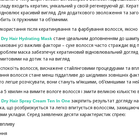
ладу входить кератин, унікальний у своїй регенеруючій дії. Кер
ідновлює красивий вигляд. Для додаткового зволоження та загоє
бить їх пружними та обʼємними.
користання після кератинування та фарбування волосся, якісно
стане ідеальним доповненням до шамп
Dry Hair Hydrating Mask
враховані усі важливі фактори – сухе волосся часто страждає від
проблем маска забезпечує кератиновий відновлювальний догляд і
амитовими на дотик та на вигляд.
спокоїть волосся, виснажене стайлінговими процедурами та впл
ання волосся стане менш піддатливе до шкідливих зовнішніх фак
о легше розчісувати, вони стануть мʼякшими, обʼємнішими та не
а 5 хвилин на вимите вологе волосся і змити великою кількістю 
закріпить результат догляду н
 Dry Hair Spray Cream Ten In One
ка, що розбризкується та легко впитується волоссям, захищаючи
тами укладки. Серед заявлених десяти характеристик спрею:
 впливу
ння