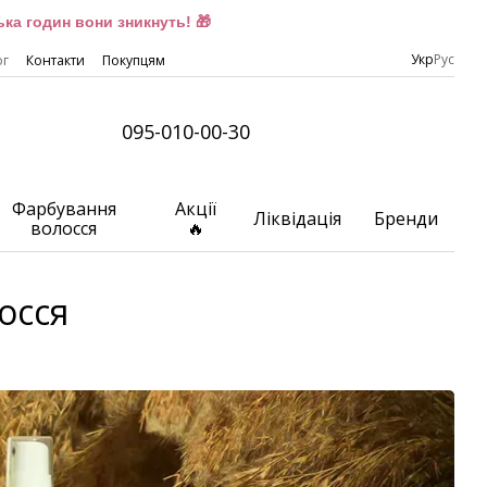
ка годин вони зникнуть! 🎁
Укр
Рус
ог
Контакти
Покупцям
095-010-00-30
Фарбування
Акції
Ліквідація
Бренди
волосся
🔥
лосся