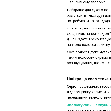
інтенсивному зволоженні 
Найкраще для сухого вол
розгладить текстуру і до
потребувати також додат
Для того, щоб заспокоїти
складники, наприклад олі
дії, він здатен реконстр
навколо волосся захисну 
Сухе волосся дуже чутлив
таким волоссям окремо ва
розплутування, що суттєв
Найкраща косметика 
Серію професійних засобі
лідером ринку косметики д
передовими технологіями 
Зволожуючий шампунь Vit
підходить також для норм