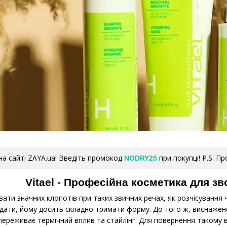
а сайті ZAYA.ua! Введіть промокод
при покупці! P.S. П
NODRY25
Vitael - Професійна косметика для з
ати значних клопотів при таких звичних речах, як розчісування 
адати, йому досить складно тримати форму. До того ж, виснажене
переживає термічний вплив та стайлінг. Для повернення такому