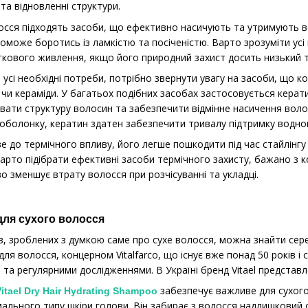
та відновленні структури.
осся підходять засоби, що ефективно насичують та утримують во
поможе боротись із ламкістю та посіченістю. Варто зрозуміти ус
кового живлення, якщо його природний захист досить низький т
 усі необхідні потреби, потрібно звернути увагу на засоби, що 
ї чи кераміди. У багатьох подібних засобах застосовується кера
уювати структуру волосин та забезпечити відмінне насичення во
оболонку, кератин здатен забезпечити тривалу підтримку водно
е до термічного впливу, його легше пошкодити під час стайлінгу
рто підібрати ефективні засоби термічного захисту, бажано з 
о зменшує втрату волосся при розчісуванні та укладці.
для сухого волосся
в, зроблених з думкою саме про сухе волосся, можна знайти сере
ля волосся, концерном Vitalfarco, що існує вже понад 50 років і 
та регулярними дослідженнями. В Україні бренд Vitael представ
забезпечує важливе для сухого
ael Dry Hair Hydrating Shampoo
ального типу шкіри голови. Він забирає з волосся надлишковий 