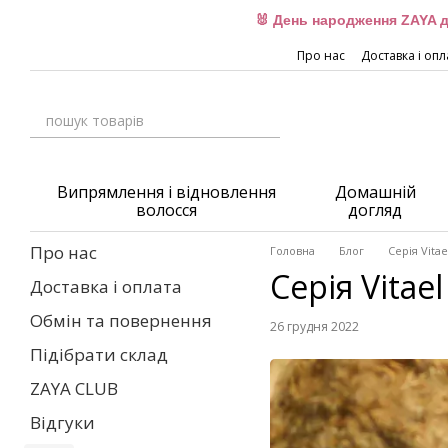
Перейти до основного контенту
🐰 День народження ZAYA д
Про нас
Доставка і опл
Випрямлення і відновлення
Домашній
волосся
догляд
Про нас
Головна
Блог
Серія Vita
Серія Vitae
Доставка і оплата
Обмін та повернення
26 грудня 2022
Підібрати склад
ZAYA CLUB
Відгуки