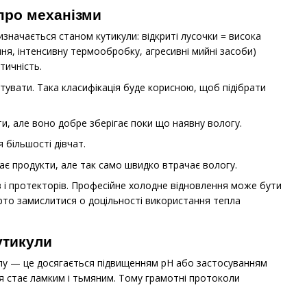
про механізми
значається станом кутикули: відкриті лусочки = висока
ня, інтенсивну термообробку, агресивні мийні засоби)
тичність.
стувати. Така класифікація буде корисною, щоб підібрати
и, але воно добре зберігає поки що наявну вологу.
 більшості дівчат.
ає продукти, але так само швидко втрачає вологу.
в і протекторів. Професійне холодне відновлення може бути
арто замислитися о доцільності використання тепла
утикули
улу — це досягається підвищенням pH або застосуванням
я стає ламким і тьмяним. Тому грамотні протоколи