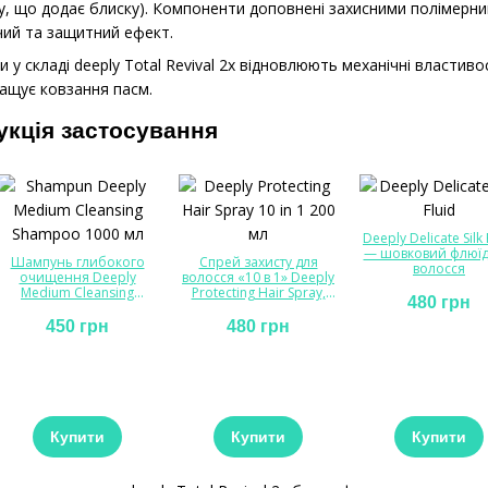
у, що додає блиску). Компоненти доповнені захисними полімерни
ий та защитний ефект.
и у складі deeply Total Revival 2x відновлюють механічні властив
ащує ковзання пасм.
укція застосування
Deeply Delicate Silk 
— шовковий флюїд
Шампунь глибокого
Спрей захисту для
волосся
очищення Deeply
волосся «10 в 1» Deeply
Medium Cleansing
Protecting Hair Spray,
480 грн
Shampoo, 1000 мл
200 мл
450 грн
480 грн
Купити
Купити
Купити