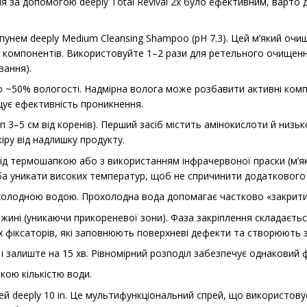
я за допомогою deeply Total Revival 2x було ефективним, варто 
нем deeply Medium Cleansing Shampoo (pH 7.3). Цей м’який очищ
 компонентів. Використовуйте 1–2 рази для ретельного очищення
вання).
о ~50% вологості. Надмірна волога може розбавити активні комп
щує ефективність проникнення.
уп 3–5 см від коренів). Перший засіб містить амінокислоти й низь
іру від надлишку продукту.
ід термошапкою або з використанням інфрачервоної праски (м’як
ба уникати високих температур, щоб не спричинити додаткового
олодною водою. Прохолодна вода допомагає частково «закрити»
вжині (уникаючи прикореневої зони). Фаза закріплення складаєтьс
х фіксаторів, які заповнюють поверхневі дефекти та створюють з
 і залиште на 15 хв. Рівномірний розподіл забезпечує однаковий 
кою кількістю води.
ей deeply 10 in. Це мультифункціональний спрей, що використову