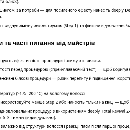
а блиск).
ингом; за потреби — для посиленого ефекту нанесіть deeply Deli
.
поєднує хімічну реконструкцію (Step 1) та фінішне відновлення/з
 та часті питання від майстрів
вищують ефективність процедури і знижують ризики:
тості перед процедурою (спрей/плаваючий тест) — щоб коригуват
тенсивні білкові процедури — ризик перепиту й підвищення жорст
ератур (>175–200 °C) на вологому волоссі;
икористовуйте менше Step 2 або наносіть тільки на кінці — щоб
дновлювальних процедур з використанням deeply Total Revival 2
 6–8 тижнів (індивідуально).
залежно від структури волосся і реакції пасм після першої проце