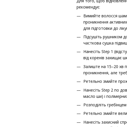
Для того, щоб відновленн
рекомендує:
Вимийте волосся шампу
проникнення активних
для підготовки до ліку
Підсушіть рушником д
часткова сушка підви
Нанесіть Step 1 (відст
від коренів захищає шк
Залиште на 15–20 хв п
проникнення, але тре
Ретельно змийте прох
Нанесіть Step 2 по до
масло ши) і полімерни
Розподіліть гребінцем
Ретельно змийте вели
Нанесіть захисний спр