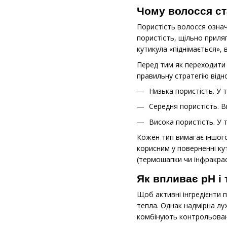
Чому волосся ст
Пористість волосся означ
пористість, щільно приля
кутикула «піднімається», 
Перед тим як переходити 
правильну стратегію відно
Низька пористість. У 
Середня пористість. 
Висока пористість. У 
Кожен тип вимагає іншого
корисним у поверненні ку
(термошапки чи інфракрас
Як впливає pH і
Щоб активні інгредієнти 
тепла. Однак надмірна лу
комбінують контрольован