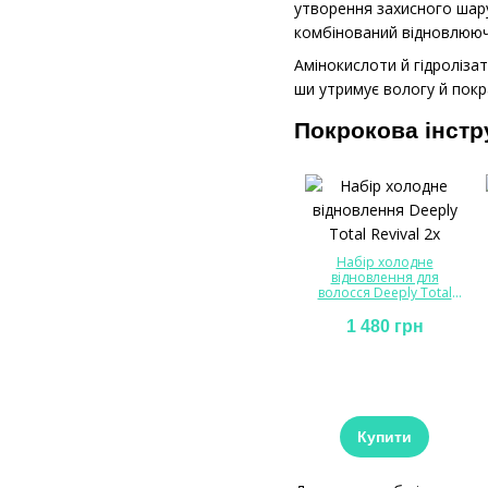
утворення захисного шар
комбінований відновлююч
Амінокислоти й гідролізат
ши утримує вологу й покр
Покрокова інстр
Набір холодне
відновлення для
волосся Deeply Total
Revival 2x
1 480 грн
Купити