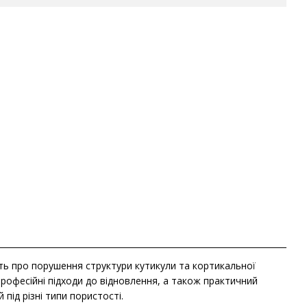
ють про порушення структури кутикули та кортикальної
професійні підходи до відновлення, а також практичний
під різні типи пористості.