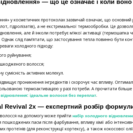
ідновлення» — що це означає і коли вон
ння» у косметичних протоколах зазвичай означає, що основний 
ислот, гідролізатів), а не екстремальної термообробки. Це доз
дновлення, але й інколи потребує м’якої активації (термошапка 
Однак слід пам’ятати, що застосування тепла повинно бути кон
реваги холодного підходу:
ого руйнування;
ошкодженого волосся;
ну сумісність активних молекул.
підвищує проникнення інгредієнтів і скорочує час впливу. Оптимал
рольованою термоактивацією у разі потреби. А прочитати більше 
.
відновлення: ідеальне волосся без переплат
al Revival 2x — експертний розбір формул
 волосся на допомогу може прийти
набір холодного відновлення
 пошкоджених пасм після фарбування, впливу хімії або інтенсивн
них протеїнів (для реконструкції кортексу), а також кокосової ол