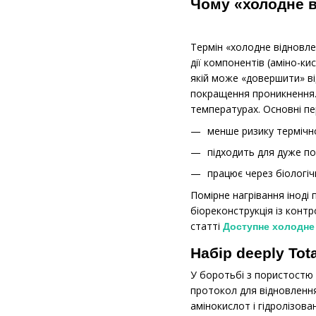
Чому «холодне в
Термін «холодне відновле
дії компонентів (аміно-к
якій може «довершити» ві
покращення проникнення. 
температурах. Основні пе
менше ризику термічн
підходить для дуже п
працює через біологіч
Помірне нагрівання іноді 
біореконструкція із конт
статті
Доступне холодне 
Набір deeply Tot
У боротьбі з пористостю
протокол для відновлення
амінокислот і гідролізова