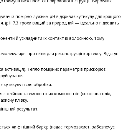
дотримуватися простої покрокової інструкції. Виробник
увач із помірно-лужним pH відкриває кутикулу для кращого
. (pH 7.3 трохи вищий за природний — ідеально підходить
оненти й ускладнити їх контакт із волосиною, тому
комолекулярні протеїни для реконструкції кортексу. Відступ
а активація). Тепло помірних параметрів прискорює
 руйнування.
 кутикулу після обробки.
я з олійних та емолентних компонентів (кокосова олія,
ахисну плівку.
фінішний результат.
ється як фінішний бар’єр (надає термозахист, забезпечує