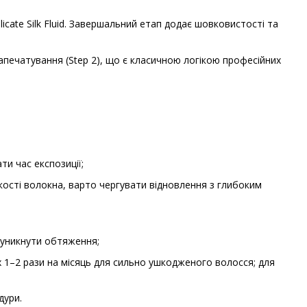
cate Silk Fluid. Завершальний етап додає шовковистості та
апечатування (Step 2), що є класичною логікою професійних
и час експозиції;
кості волокна, варто чергувати відновлення з глибоким
 уникнути обтяження;
x 1–2 рази на місяць для сильно ушкодженого волосся; для
дури.