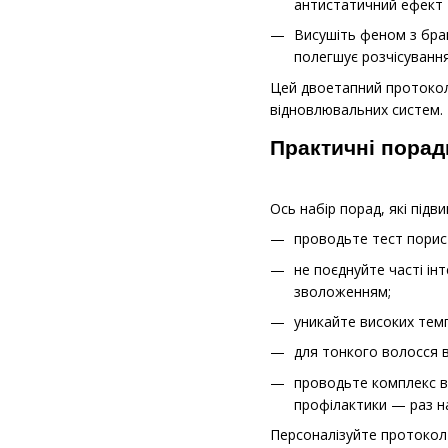
антистатичний ефект т
Висушіть феном з браш
полегшує розчісування
Цей двоетапний протокол 
відновлювальних систем.
Практичні поради
Ось набір порад, які під
проводьте тест порис
не поєднуйте часті ін
зволоженням;
уникайте високих темп
для тонкого волосся в
проводьте комплекс ві
профілактики — раз на
Персоналізуйте протокол 