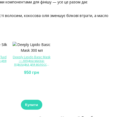
ми компонентами для фінішу — усе це разом дає
ості волосини, кокосова олія зменшує білкові втрати, а масло
Fluid
Deeply Lipido Basic Mask
 для
— ліпідна маска-
підкладка для волосся,
300 мл
950 грн
Купити