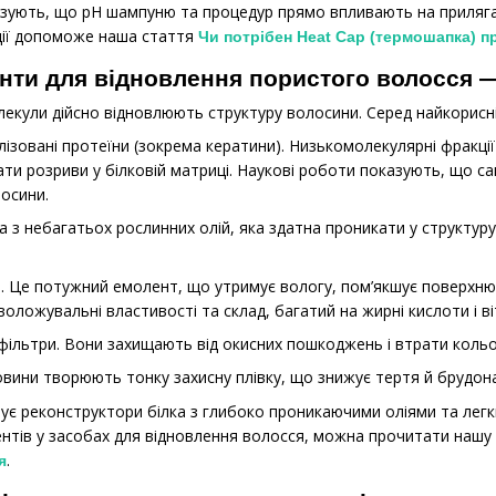
азують, що pH шампуню та процедур прямо впливають на приляган
ції допоможе наша стаття
Чи потрібен Heat Cap (термошапка) п
єнти для відновлення пористого волосся —
лекули дійсно відновлюють структуру волосини. Серед найкорисн
лізовані протеїни (зокрема кератини). Низькомолекулярні фракц
ати розриви у білковій матриці. Наукові роботи показують, що са
лосини.
а з небагатьох рослинних олій, яка здатна проникати у структур
). Це потужний емолент, що утримує вологу, пом’якшує поверхню 
оложувальні властивості та склад, багатий на жирні кислоти і ві
фільтри. Вони захищають від окисних пошкоджень і втрати кольор
човини творюють тонку захисну плівку, що знижує тертя й брудо
ує реконструктори білка з глибоко проникаючими оліями та лег
ентів у засобах для відновлення волосся, можна прочитати наш
.
я