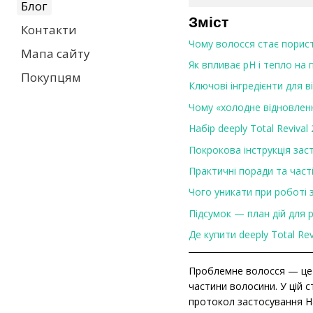
Блог
Зміст
Контакти
Чому волосся стає порис
Мапа сайту
Як впливає pH і тепло на
Покупцям
Ключові інгредієнти для 
Чому «холодне відновлен
Набір deeply Total Reviva
Покрокова інструкція зас
Практичні поради та часті
Чого уникати при роботі
Підсумок — план дій для 
Де купити deeply Total Rev
Проблемне волосся — це н
частини волосини. У цій с
протокол застосування Наб