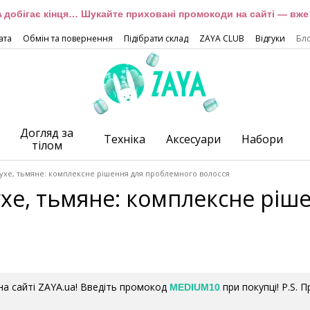
 добігає кінця… Шукайте приховані промокоди на сайті — вже 
ата
Обмін та повернення
Підібрати склад
ZAYA CLUB
Відгуки
Бл
Догляд за
Техніка
Аксесуари
Набори
тілом
сухе, тьмяне: комплексне рішення для проблемного волосся
ухе, тьмяне: комплексне рі
а сайті ZAYA.ua! Введіть промокод
при покупці! P.S. 
MEDIUM10