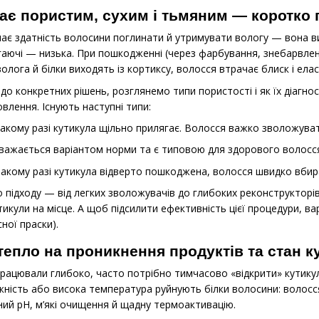
ає пористим, сухим і тьмяним — коротко 
ає здатність волосини поглинати й утримувати вологу — вона ви
гаючі — низька. При пошкодженні (через фарбування, знебарвлен
волога й білки виходять із кортиксу, волосся втрачає блиск і елас
до конкретних рішень, розглянемо типи пористості і як їх діагно
влення. Існують наступні типи:
такому разі кутикула щільно прилягає. Волосся важко зволожуват
Вважається варіантом норми та є типовою для здорового волосся
такому разі кутикула відверто пошкоджена, волосся швидко вбир
 підходу — від легких зволожувачів до глибоких реконструкторі
тикули на місце. А щоб підсилити ефективність цієї процедури, в
ної праски).
 тепло на проникнення продуктів та стан к
працювали глибоко, часто потрібно тимчасово «відкрити» кутик
жність або висока температура руйнують білки волосини: волосс
ий pH, м’які очищення й щадну термоактивацію.