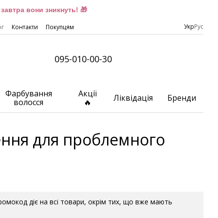
завтра вони зникнуть! 🎁
Укр
Рус
ог
Контакти
Покупцям
095-010-00-30
Фарбування
Акції
Ліквідація
Бренди
волосся
🔥
шення для проблемного
Промокод діє на всі товари, окрім тих, що вже мають