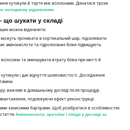
ня кутикули й тертя між волокнами. Дізнатися трохи
.
ри холодному відновленні
 що шукати у складі
іших можна відзначити:
ії можуть проникати в кортикальний шар, підсилювати
ме амінокислоти та гідролізовані білки підвищують
у волосини та зменшувати втрату білка при митті й
кутикули і дає відчуття шовковистості. Дослідження
таміни.
у; важливі в домашньому догляді після процедур.
навантаження, подовжуючи ефект реконструкції.
кими захисними бар’єрами. Щоб розібратися в особливостях
у статтю
Амінокислоти, протеїни і ліпіди у догляді за