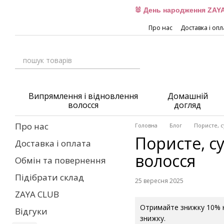
Перейти до основного контенту
🐰 День народження ZAYA
Про нас
Доставка і опл
Випрямлення і відновлення
Домашній
волосся
догляд
Про нас
Головна
Блог
Пористе, 
Пористе, с
Доставка і оплата
волосся
Обмін та повернення
Підібрати склад
25 вересня 2025
ZAYA CLUB
Отримайте знижку 10% н
Відгуки
знижку.