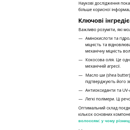
Наукові дослідження пок
більше корисної інформа
Ключові інгреді
Важливо розуміти, які мо
Амінокислоти та гідро
міцність та відновлюв
механічну міцність во
Кокосова олія. Це одн
механічній агресії.
Масло ши (shea butter
підтверджують його зв
Антиоксиданти та UV-
Легкі полімери. Ці ре
Оптимальний склад поєдн
кількох основних компон
волоссям: у чому різниц