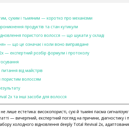
тим, сухим і тьмяним — коротко про механізми
 проникнення продуктів та стан кутикули
відновлення пористого волосся — що шукати у складі
ня» — що це означає і коли воно виправдане
l 2x — експертний розбір формули і протоколу
тосування
 питання від майстрів
 з пористим волоссям
результату
ival 2x та інші засоби для волосся
е лише естетика: високопористі, сухі й тьмяні пасма сигналізу
татті — вичерпний, експертний погляд на причини, діагностику і 
ору холодного відновлення deeply Total Revival 2x, адаптований 