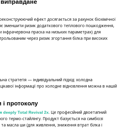
о виправдане
реконструюючий ефект досягається за рахунок біохімічної
воляє зменшити ризик додаткового теплового пошкодження,
чи інфрачервона праска на низьких параметрах) для
трольованим через ризик згортання білка при високих
ьна стратегія — індивідуальний підхід: холодна
цікавої інформації про холодне відновлення можна в нашій
и і протоколу
. Це професійний двоетапний
 deeply Total Revival 2x
ого термо-стайлінгу. Продукт базується на симбіозі
ії та масла ши (для живлення, зниження втрат білка і