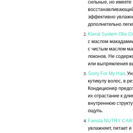
сильные, но имеете 
восстанавливающий 
эффективно увлажня
дополнительно легк
Kleral System Olio D
с маслом макадамии
с чистым маслом ма
локонов. Не содерж
или выпрямления в
Sorry For My Hair
. У
кутикулу волос, в р
Кондиционер предот
их отрастание к дли
внутреннюю структу
ощупь.
Fanola NUTRY CAR
увлажняет, питает 