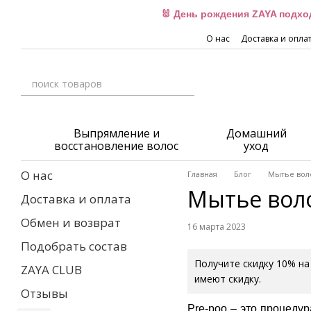
Перейти к основному контенту
🐰 День рождения ZAYA подхо
О нас
Доставка и опла
Выпрямление и
Домашний
восстановление волос
уход
О нас
Главная
Блог
Мытье вол
Мытье воло
Доставка и оплата
Обмен и возврат
16 марта 2023
Подобрать состав
Получите скидку 10% на
ZAYA CLUB
имеют скидку.
Отзывы
Pre-poo – это процеду