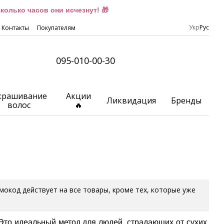
олько часов они исчезнут! 🎁
Укр
Рус
Контакты
Покупателям
095-010-00-30
крашивание
Акции
Ликвидация
Бренды
волос
🔥
омокод действует на все товары, кроме тех, которые уже
 Это идеальный метод для людей, страдающих от сухих,