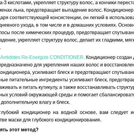
а-3 кислотами, укрепляет структуру волос, а кончики перес
енах льна, предотвращает выпадение волос. Кондиционер 
аря соответствующей консистенции, он легкий в использов
дневного ухода, в том числе и в домашних условиях. Основ
осы после химических процедур, предотвращает спутывани
дение, укрепляет структуру волос, делает их гладкими, мя
.
n Antidotes Re-Energize CONDITIONER.
Кондиционер создан д
предназначено для укрепления наших волос и восстановле
кондиционера, усиливают блеск и предотвращают спутывани
ные питательные ингредиенты усиливают блеск, предотвра
живать и питать кутикулу, а также восстанавливать структ
ных условий окружающей среды и помогает сбалансировать
 дополнительную влагу и блеск.
глубокий кондиционер на водной основе, вам следует и
стве маски для глубокого кондиционирования.
ять этот метод?