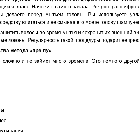
ихся волос. Начнём с самого начала. Pre-poo, расшифровыв
вы делаете перед мытьем головы. Вы используете увл
средству впитаться и не смывая его моете голову шампуне
защитить волосы во время мытья и сохранит их внешний вид
ые локоны. Регулярность такой процедуры подарит непре
ва метода «пре-пу»
е сложно и не займет много времени. Это немного друго
;
вы;
ос;
путывания;