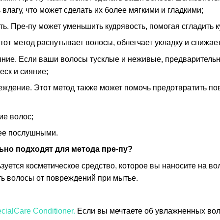
влагу, что может сделать их более мягкими и гладкими;
ь. Пре-пу может уменьшить кудрявость, помогая сгладить к
тот метод распутывает волосы, облегчает укладку и снижае
яние. Если ваши волосы тусклые и неживые, предварительн
еск и сияние;
еждение. Этот метод также может помочь предотвратить по
е волос;
ее послушными.
ьно подходят для метода пре-пу?
зуется косметическое средство, которое вы наносите на в
ть волосы от повреждений при мытье.
cialCare Conditioner.
Если вы мечтаете об увлажненных воло