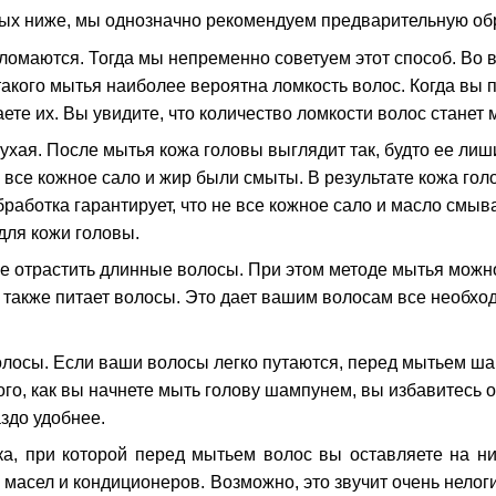
ных ниже, мы однозначно рекомендуем предварительную обр
ломаются. Тогда мы непременно советуем этот способ. Во в
 такого мытья наиболее вероятна ломкость волос. Когда в
ете их. Вы увидите, что количество ломкости волос станет
ухая. После мытья кожа головы выглядит так, будто ее ли
о все кожное сало и жир были смыты. В результате кожа гол
работка гарантирует, что не все кожное сало и масло смыв
для кожи головы.
е отрастить длинные волосы. При этом методе мытья можно
а также питает волосы. Это дает вашим волосам все необх
олосы. Если ваши волосы легко путаются, перед мытьем ш
ого, как вы начнете мыть голову шампунем, вы избавитесь о
здо удобнее.
ка, при которой перед мытьем волос вы оставляете на ни
масел и кондиционеров. Возможно, это звучит очень нелоги