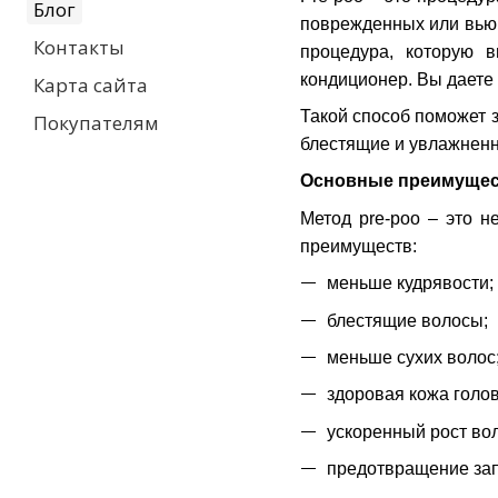
Блог
поврежденных или вьющ
Контакты
процедура, которую 
кондиционер. Вы даете 
Карта сайта
Такой способ поможет 
Покупателям
блестящие и увлажненн
Основные преимущест
Метод pre-poo – это н
преимуществ:
меньше кудрявости;
блестящие волосы;
меньше сухих волос
здоровая кожа голо
ускоренный рост вол
предотвращение за