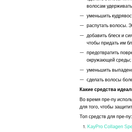
волосам удерживать 
уменьшить кудрявост
распутать волосы. Э
добавить блеск и си
чтобы придать им бл
предотвратить повр
окружающей среды;
уменьшить выпадени
сделать волосы бол
Какие средства идеал
Во время пре-пу исполь
для того, чтобы защити
Топ средств для пре-пу:
KayPro Collagen Spe