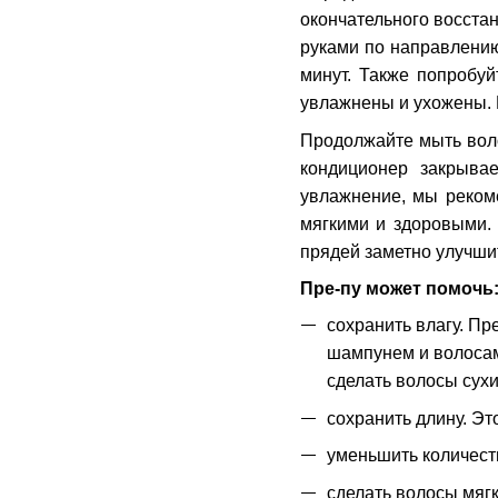
окончательного восста
руками по направлению
минут. Также попробу
увлажнены и ухожены. 
Продолжайте мыть воло
кондиционер закрыва
увлажнение, мы реком
мягкими и здоровыми. 
прядей заметно улучши
Пре-пу может помочь
сохранить влагу. Пр
шампунем и волосам
сделать волосы сух
сохранить длину. Эт
уменьшить количеств
сделать волосы мягк