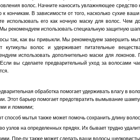
новления волос. Начните наносить увлажняющее средство н
 к кончикам. В зависимости от того, насколько сухие ваш
йте использовать его как ночную маску для волос. Чем 
Мы рекомендуем использовать специальную защитную шапку
сы так, как вы привыкли. Мы рекомендуем завершить мыт
ет кутикулы волос и удерживает питательные веществ
ендуем использовать дополнительно маски для локонов. 
Если вы сделаете предварительный уход за волосами час
тся.
:
едварительная обработка помогает удерживать влагу в воло
и. Этот барьер помогает предотвратить вымывание шампу
ими и ломкими;
от способ мытья также может помочь сохранить длину воло
о узлов на определенных прядях. Их бывает трудно удалить
ими. Пре-пу также может сделать ваши волосы шелковистым