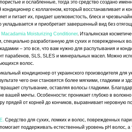
пористые и ослабленные, тогда это средство создано именн
кондиционер с коллагеном, который восстанавливает и ко
ет и питает их, придает шелковистость, блеск и чрезвычай
о укладывается и приобретает завершенный вид без отягощ
i Macadamia Moisturizing Conditioner
. Итальянская косметиче
, специально разработанную для сухих и поврежденных в
кадамии – это все, что вам нужно для распутывания и кон
ит парабенов, SLS, SLES и минеральных масел. Можно исп
ьющихся волос.
никальный кондиционер от украинского производителя для 
езультате чего они становятся более мягкими, гладкими и з
вращает спутывание, оставляя волосы гладкими. Благодаря
не вашей мечты. Особенности: проникает глубоко в волокно
ру прядей от корней до кончиков, выравнивает неровную по
E.
Средство для сухих, ломких и волос, поврежденных пар
и помогает поддерживать естественный уровень рН волос, а