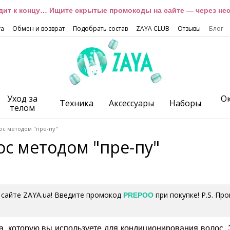
дит к концу… Ищите скрытые промокоды на сайте — через неск
та
Обмен и возврат
Подобрать состав
ZAYA CLUB
Отзывы
Блог
Уход за
О
Техника
Аксессуары
Наборы
телом
ос методом "пре-пу"
с методом "пре-пу"
 сайте ZAYA.ua! Введите промокод
при покупке! P.S. Пр
PREPOO
ра, которую вы используете для кондиционирования волос.