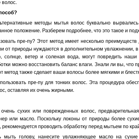
 волос.
способ?
ьтернативные методы мытья волос буквально вырвались 
нное положение. Разберем подробнее, что это такое и под
зовать пре-пу? Этот метод имеет несколько преимуществ
ри от природы нуждаются в дополнительном увлажнении, в 
р, солнце, ветер и соленая вода, могут повредить наш
тки можно восстановить баланс влаги. Знали ли вы, что п
от метод также сделает ваши волосы более мягкими и блес
ользовать пре-пу для тонких волос. Эта процедура обес
ос, оставляя их очень жирными.
 очень сухих или поврежденных волос, предварительная
нер или масло. Поскольку локоны от природы более сухие
, рекомендуется проводить обработку перед мытьем по кра
ть мыть голову, нанесите увлажняющее масло на сухие