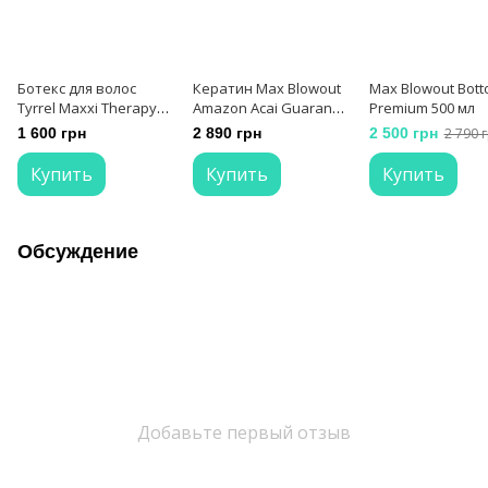
Ботекс для волос
Кератин Max Blowout
Max Blowout Bott
Tyrrel Maxxi Therapy
Amazon Acai Guarana -
Premium 500 мл
Moisture, 500 мл
Облегчённый состав
1 600 грн
2 890 грн
2 500 грн
2 790 
для выпрямления
волос 500 мл
Купить
Купить
Купить
Обсуждение
Добавьте первый отзыв