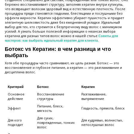
бережно восстанавливает структуру, заполняя кератин внутри кутикулы,
что возвращает волосам здоровый вид и естественную плотность. После
процедуры пряди становятся гладкими, блестящими и послушными без
эффекта жирности. Кератин эффективно убирает пушистость и придает
элегантную шелковистость даже без ежедневной укладки. Идеальный
выбор для тех, кто стремится к безупречному виду волос с минимумом
усилий. А узнать больше полезной информации о нюансах выбора
кератина для разных типов волос можно в нашей статье
Советы для
.
мастеров: как выбрать идеальный кератин для клиента
Ботокс vs Кератин: в чем разница и что
выбрать
Хотя обе процедуры часто сравнивают, их цель разная. Ботокс — это
восстановление и глубокое питание, а кератин — это разглаживание и
дисциплина волос.
Критерий
Ботокс
Кератин
Основное
Восстановление
Разглаживание,
действие
структуры
выпрямление
Питание, блеск,
Эффект
Гладкость, прямота, блеск
мягкость
Для сухих,
Для кого
Для кудрявых, волнистых,
поврежденных, тонких
подходит
непослушных волос
волос