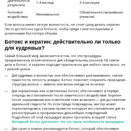
Длительность
1–4 месяца
3–6 месяцев
результата
Тепловое
Обязательное (запаивание
Минимальное
воздействие
утюжком)
Если волосы имеют легкую волнистость, не стоит сразу делать кератин.
Часто достаточно курса ботокса, чтобы пряди стали послушными и
ухоженными без потери объема.
Ботокс и кератин: действительно ли только
для кудрявых?
Самый большой миф заключается в том, что эти процедуры
предназначены исключительно для обладательниц локонов. На самом
деле и ботокс, и кератин подходят практически для любого типа волос, но
с разной целью:
Для кудрявых и волнистых они обеспечивают разглаживание, снятие
пушистости, легкость укладки. Ботокс помогает сохранить природную
структуру волоса — завиток или волна никуда не исчезнут.
Для окрашенных или осветленных ботокс обеспечивает в первую
очередь восстановление после химического воздействия. Кератин
после окрашивания или осветления тоже возможен — для достижения
идеальной гладкости. Но если пряди повреждены, мастер может
порекомендовать сначала провести холодное восстановление для их
реконструкции и профилактики дальнейших повреждений.
Подробнее об этой процедуре можно прочитать в нашей статье
.
Холодный ботокс для волос: что это такое, особенности процедуры
Для сухих и ломких рекомендуется ботокс, который обеспечивает