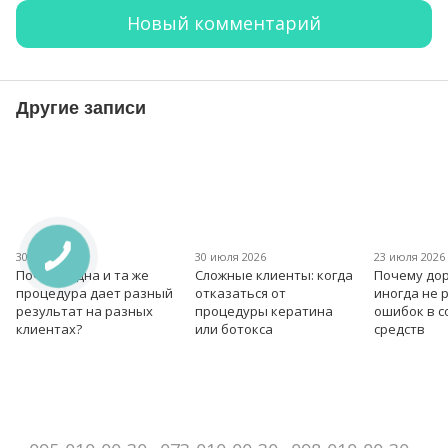
Новый комментарий
Другие записи
30 июля 2026
30 июля 2026
23 июля 2026
Почему одна и та же
Сложные клиенты: когда
Почему дор
процедура дает разный
отказаться от
иногда не 
результат на разных
процедуры кератина
ошибок в 
клиентах?
или ботокса
средств