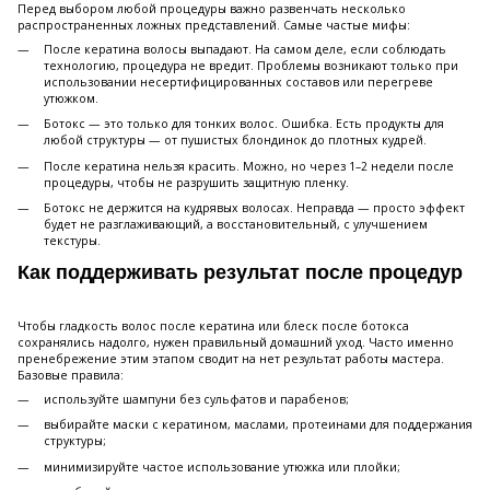
Перед выбором любой процедуры важно развенчать несколько
распространенных ложных представлений. Самые частые мифы:
После кератина волосы выпадают. На самом деле, если соблюдать
технологию, процедура не вредит. Проблемы возникают только при
использовании несертифицированных составов или перегреве
утюжком.
Ботокс — это только для тонких волос. Ошибка. Есть продукты для
любой структуры — от пушистых блондинок до плотных кудрей.
После кератина нельзя красить. Можно, но через 1–2 недели после
процедуры, чтобы не разрушить защитную пленку.
Ботокс не держится на кудрявых волосах. Неправда — просто эффект
будет не разглаживающий, а восстановительный, с улучшением
текстуры.
Как поддерживать результат после процедур
Чтобы гладкость волос после кератина или блеск после ботокса
сохранялись надолго, нужен правильный домашний уход. Часто именно
пренебрежение этим этапом сводит на нет результат работы мастера.
Базовые правила:
используйте шампуни без сульфатов и парабенов;
выбирайте маски с кератином, маслами, протеинами для поддержания
структуры;
минимизируйте частое использование утюжка или плойки;