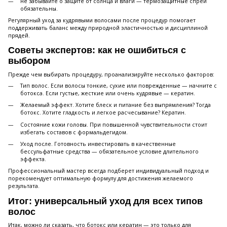
не забывайте о защите от солнца и влаги — термозащитные спреи
обязательны.
Регулярный уход за кудрявыми волосами после процедур помогает
поддерживать баланс между природной эластичностью и дисциплиной
прядей.
Советы экспертов: как не ошибиться с
выбором
Прежде чем выбирать процедуру, проанализируйте несколько факторов:
Тип волос. Если волосы тонкие, сухие или поврежденные — начните с
ботокса. Если густые, жесткие или очень кудрявые — кератин.
Желаемый эффект. Хотите блеск и питание без выпрямления? Тогда
ботокс. Хотите гладкость и легкое расчесывание? Кератин.
Состояние кожи головы. При повышенной чувствительности стоит
избегать составов с формальдегидом.
Уход после. Готовность инвестировать в качественные
бессульфатные средства — обязательное условие длительного
эффекта.
Профессиональный мастер всегда подберет индивидуальный подход и
порекомендует оптимальную формулу для достижения желаемого
результата.
Итог: универсальный уход для всех типов
волос
Итак, можно ли сказать, что ботокс или кератин — это только для