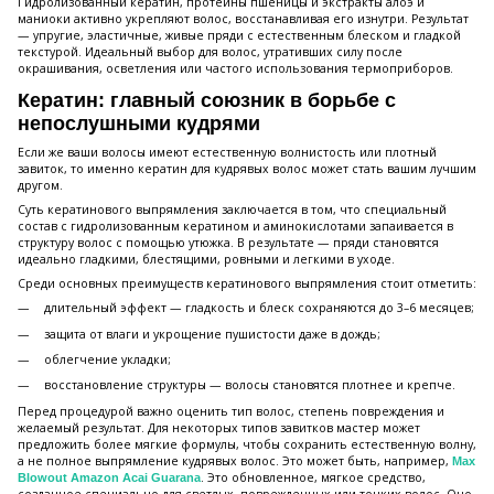
Гидролизованный кератин, протеины пшеницы и экстракты алоэ и
маниоки активно укрепляют волос, восстанавливая его изнутри. Результат
— упругие, эластичные, живые пряди с естественным блеском и гладкой
текстурой. Идеальный выбор для волос, утративших силу после
окрашивания, осветления или частого использования термоприборов.
Кератин: главный союзник в борьбе с
непослушными кудрями
Если же ваши волосы имеют естественную волнистость или плотный
завиток, то именно кератин для кудрявых волос может стать вашим лучшим
другом.
Суть кератинового выпрямления заключается в том, что специальный
состав с гидролизованным кератином и аминокислотами запаивается в
структуру волос с помощью утюжка. В результате — пряди становятся
идеально гладкими, блестящими, ровными и легкими в уходе.
Среди основных преимуществ кератинового выпрямления стоит отметить:
длительный эффект — гладкость и блеск сохраняются до 3–6 месяцев;
защита от влаги и укрощение пушистости даже в дождь;
облегчение укладки;
восстановление структуры — волосы становятся плотнее и крепче.
Перед процедурой важно оценить тип волос, степень повреждения и
желаемый результат. Для некоторых типов завитков мастер может
предложить более мягкие формулы, чтобы сохранить естественную волну,
а не полное выпрямление кудрявых волос. Это может быть, например,
Max
. Это обновленное, мягкое средство,
Blowout Amazon Acai Guarana
созданное специально для светлых, поврежденных или тонких волос. Оно