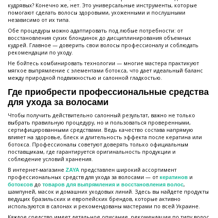
кудрявых? Конечно же, нет. Это универсальные инструменты, которые
помогают сделать волосы здоровыми, ухоженными и послушными
независимо от их типа.
Обe процедуры можно адаптировать под любые потребности: от
восстановления сухих блондинок до дисциплинирования объемных
кудрей. Главное — доверить свои волосы профессионалу и соблюдать
рекомендации по уходу.
Не бойтесь комбинировать технологии — многие мастера практикуют
мягкое выпрямление с элементами ботокса, что дает идеальный баланс
между природной подвижностью и салонной гладкостью.
Где приобрести профессиональные средства
для ухода за волосами
Чтобы получить действительно салонный результат, важно не только
выбрать правильную процедуру, но и пользоваться проверенными,
сертифицированными средствами. Ведь качество состава напрямую
влияет на здоровье, блеск и длительность эффекта после кератина или
ботокса. Профессионалы советуют доверять только официальным
поставщикам, где гарантируется оригинальность продукции и
соблюдение условий хранения.
В интернет-магазине
представлен широкий ассортимент
ZAYA
профессиональных средств для ухода за волосами — от
и
кератинов
до
,
ботоксов
товаров для выпрямления и восстановления волос
шампуней, масок и домашних уходовых линий. Здесь вы найдете продукты
ведущих бразильских и европейских брендов, которые активно
используются в салонах и рекомендованы мастерами по всей Украине.
Каждое средство имеет детальное описание, рекомендации по типу волос