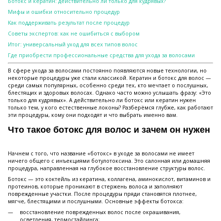
Ботокс и кератин: действительно ли только для кудрявых?
Мифы и ошибки относительно процедур
Как поддерживать результат после процедур
Советы экспертов: как не ошибиться с выбором
Итог: универсальный уход для всех типов волос
Где приобрести профессиональные средства для ухода за волосами
В сфере ухода за волосами постоянно появляются новые технологии, но
некоторые процедуры уже стали классикой. Кератин и ботокс для волос —
среди самых популярных, особенно среди тех, кто мечтает о послушных,
блестящих и здоровых волосах. Однако часто можно услышать фразу: «Это
только для кудрявых». А действительно ли ботокс или кератин нужен
только тем, у кого естественные локоны? Разберёмся глубже, как работают
эти процедуры, кому они подходят и что выбрать именно вам.
Что такое ботокс для волос и зачем он нужен
Начнем с того, что название «ботокс» в уходе за волосами не имеет
ничего общего с инъекциями ботулотоксина. Это салонная или домашняя
процедура, направленная на глубокое восстановление структуры волос.
Ботокс — это коктейль из кератина, коллагена, аминокислот, витаминов и
протеинов, которые проникают в стержень волоса и заполняют
поврежденные участки. После процедуры пряди становятся плотнее,
мягче, блестящими и послушными. Основные эффекты ботокса:
восстановление поврежденных волос после окрашивания,
осветления, термостайлинга;