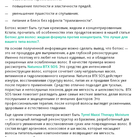
повышение плотности и эластичности прядей;
уменьшение пушистости и спутывания;
питание и блеск без эффекта "прилизанности".
Ботокс может быть густым кремовым, жидким и концентрированным.
Кстати, прочитать об особенностях этих продуктов можно в нашей статье
Ботокс для волос: жидкая формула против концентрата. Что лучше для
.
вашего типа волос?
На основе полученной информации можно сделать вывод, что ботокс —
это не процедура для выпрямления, а для глубокой реконструкции.
Именно поэтому его любят не только кудрявые, но и обладатели
окрашенных или ослабленных волос. В качестве примера можно
рассмотреть
. Это средство для интенсивной
Natureza BTX SOS
реконструкции волос, которое сочетает силу натуральных масел,
витаминов и гидролизованного кератина. Natureza BTX SOS действует
изнутри, восстанавливая структуру волос, питая их и придавая блеск уже
после первого применения. Средство отлично подходит для тусклых,
пористых и непослушных локонов, даря им мягкость и шелковистость. BTX
SOS также помогает разгладить даже самые жесткие завитки, делая волосы
послушными и защищенными от внешних факторов. Это
профессиональная терапия, после которой волосы выглядят ухоженными,
здоровыми и естественно гладкими.
Еще одним отличным примером может быть
Tyrrel Maxxi Therapy Moisture
— это мощный липидный реконструктор из Бразилии, разработанный для
глубокого увлажнения и восстановления сухих или поврежденных волос. В
состав входят аргановое, кокосовое и ши масла, которые насыщают
волосы питательными компонентами и возвращают им мягкость.