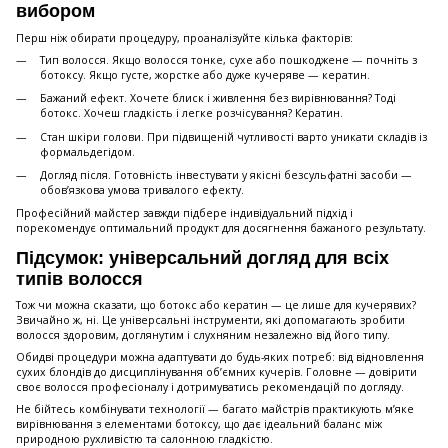
вибором
Перш ніж обирати процедуру, проаналізуйте кілька факторів:
Тип волосся. Якщо волосся тонке, сухе або пошкоджене — почніть з
ботоксу. Якщо густе, жорстке або дуже кучеряве — кератин.
Бажаний ефект. Хочете блиск і живлення без вирівнювання? Тоді
ботокс. Хочеш гладкість і легке розчісування? Кератин.
Стан шкіри голови. При підвищеній чутливості варто уникати складів із
формальдегідом.
Догляд після. Готовність інвестувати у якісні безсульфатні засоби —
обов’язкова умова тривалого ефекту.
Професійний майстер завжди підбере індивідуальний підхід і
порекомендує оптимальний продукт для досягнення бажаного результату.
Підсумок: універсальний догляд для всіх
типів волосся
Тож чи можна сказати, що ботокс або кератин — це лише для кучерявих?
Звичайно ж, ні. Це універсальні інструменти, які допомагають зробити
волосся здоровим, доглянутим і слухняним незалежно від його типу.
Обидві процедури можна адаптувати до будь-яких потреб: від відновлення
сухих блондів до дисциплінування об’ємних кучерів. Головне — довірити
своє волосся професіоналу і дотримуватись рекомендацій по догляду.
Не бійтесь комбінувати технології — багато майстрів практикують м’яке
вирівнювання з елементами ботоксу, що дає ідеальний баланс між
природною рухливістю та салонною гладкістю.