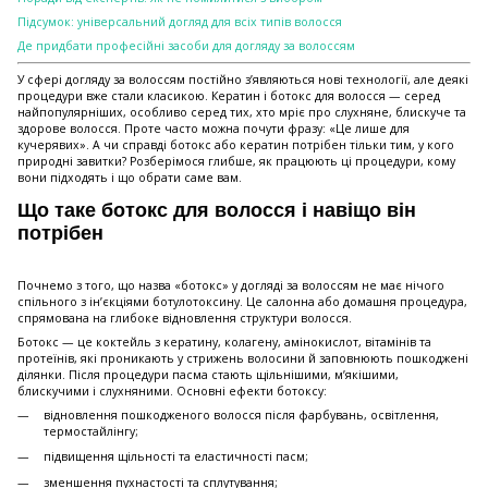
Підсумок: універсальний догляд для всіх типів волосся
Де придбати професійні засоби для догляду за волоссям
У сфері догляду за волоссям постійно з’являються нові технології, але деякі
процедури вже стали класикою. Кератин і ботокс для волосся — серед
найпопулярніших, особливо серед тих, хто мріє про слухняне, блискуче та
здорове волосся. Проте часто можна почути фразу: «Це лише для
кучерявих». А чи справді ботокс або кератин потрібен тільки тим, у кого
природні завитки? Розберімося глибше, як працюють ці процедури, кому
вони підходять і що обрати саме вам.
Що таке ботокс для волосся і навіщо він
потрібен
Почнемо з того, що назва «ботокс» у догляді за волоссям не має нічого
спільного з ін’єкціями ботулотоксину. Це салонна або домашня процедура,
спрямована на глибоке відновлення структури волосся.
Ботокс — це коктейль з кератину, колагену, амінокислот, вітамінів та
протеїнів, які проникають у стрижень волосини й заповнюють пошкоджені
ділянки. Після процедури пасма стають щільнішими, м’якішими,
блискучими і слухняними. Основні ефекти ботоксу:
відновлення пошкодженого волосся після фарбувань, освітлення,
термостайлінгу;
підвищення щільності та еластичності пасм;
зменшення пухнастості та сплутування;