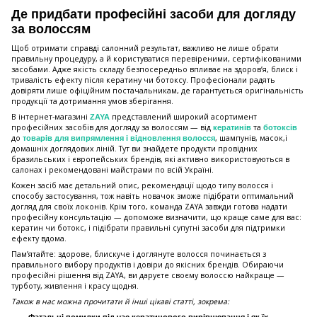
Де придбати професійні засоби для догляду
за волоссям
Щоб отримати справді салонний результат, важливо не лише обрати
правильну процедуру, а й користуватися перевіреними, сертифікованими
засобами. Адже якість складу безпосередньо впливає на здоров’я, блиск і
тривалість ефекту після кератину чи ботоксу. Професіонали радять
довіряти лише офіційним постачальникам, де гарантується оригінальність
продукції та дотримання умов зберігання.
В інтернет-магазині
представлений широкий асортимент
ZAYA
професійних засобів для догляду за волоссям — від
та
кератинів
ботоксів
до
, шампунів, масок,і
товарів для випрямлення і відновлення волосся
домашніх доглядових ліній. Тут ви знайдете продукти провідних
бразильських і європейських брендів, які активно використовуються в
салонах і рекомендовані майстрами по всій Україні.
Кожен засіб має детальний опис, рекомендації щодо типу волосся і
способу застосування, тож навіть новачок зможе підібрати оптимальний
догляд для своїх локонів. Крім того, команда ZAYA завжди готова надати
професійну консультацію — допоможе визначити, що краще саме для вас:
кератин чи ботокс, і підібрати правильні супутні засоби для підтримки
ефекту вдома.
Пам’ятайте: здорове, блискуче і доглянуте волосся починається з
правильного вибору продуктів і довіри до якісних брендів. Обираючи
професійні рішення від ZAYA, ви даруєте своєму волоссю найкраще —
турботу, живлення і красу щодня.
Також в нас можна прочитати й інші цікаві статті, зокрема:
Фатальні помилки під час кератинового вирівнювання і як їх