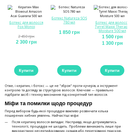
Ботекс Natureza SOS
780 мл
Ботекс для волосся
Ботекс для волосся
Fox Monoi
Tyrrel Maxxi Therapy
Moisture 500 мл
1 850 грн
2 450 грн
1 500 грн
2 300 грн
1 300 грн
Купити
Купити
Купити
Отже, і кератин, і ботокс — це не "зброя" проти кучерів, а інструмент
контролю та догляду за структурою волосся. Ключове — правильно
підібрати засіб і техніку виконання під конкретний тип волосся.
Міфи та помилки щодо процедур
Перед вибором будь-якої процедури важливо розвінчати кілька
поширених хибних уявлень. Найчастіші міфи:
Після кератину волосся випадає. Насправді, якщо дотримуватись
технології, процедура не шкодить. Проблеми виникають лише при
використанні несертифікованих складів або перегріванні праскою.