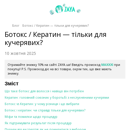
Блог
Ботокс / Кератин — тільки для кучерявих?
Ботокс / Кератин — тільки для
кучерявих?
10 жовтня 2025
Отримайте знижку 10% на сайті ZAYA.ua! Введіть промокод
при
MAXXXI
покупці! P.S. Промокод діє на всі товари, окрім тих, що вже мають
знижку.
Зміст
Що таке ботокс для волосся і навіщо він потрібен
Кератин: головний союзник у боротьбі з неслухняними кучерями
Ботокс vs Кератин: у чому різниця і що вибрати
Ботокс і кератин: чи справді тільки для кучерявих?
Міфи та помилки щодо процедур
Як підтримувати результат після процедур
Поради від експертів: як не помилитися з вибором