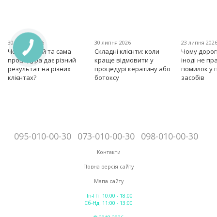
30 липня 2026
30 липня 2026
23 липня 202
Чому одна й та сама
Складні клієнти: коли
Чому дорог
процедура дає різний
краще відмовити у
іноді не пр
результат на різних
процедурі кератину або
помилок у 
клієнтах?
ботоксу
засобів
095-010-00-30
073-010-00-30
098-010-00-30
Контакти
Повна версія сайту
Мапа сайту
Пн-Пт: 10:00 - 18:00
Сб-Нд: 11:00 - 13:00