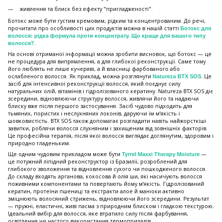
живлення та блиск без ефекту "пригладженості".
Ботокс може бути густим кремовим, рідким та концентрованим. До речі,
прочитати про особливості цих продуктів можна в нашій статті
Ботокс для
волосся: рідка формула проти концентрату. Що краще для вашого типу
.
волосся?
На основі отриманої інформації можна зробити висновок, що ботокс — це
не процедура для випрямлення, а для глибокої реконструкції. Саме тому
його люблять не лише кучеряві, а й власниці фарбованого або
ослабленого волосся. Як приклад, можна розглянути
. Це
Natureza BTX SOS
засіб для інтенсивної реконструкції волосся, який поєднує силу
натуральних олій, вітамінів і гідролізованого кератину. Natureza BTX SOS діє
зсередини, відновлюючи структуру волосся, живлячи його та надаючи
блиску вже після першого застосування. Засіб чудово підходить для
тьмяних, пористих і неслухняних локонів, даруючи їм м’якість і
шовковистість. BTX SOS також допомагає розгладити навіть найжорсткіші
завитки, роблячи волосся слухняним і захищеним від зовнішніх факторів.
Це професійна терапія, після якої волосся виглядає доглянутим, здоровим і
природно гладеньким.
Ще одним чудовим прикладом може бути
—
Tyrrel Maxxi Therapy Moisture
це потужний ліпідний реконструктор із Бразилії, розроблений для
глибокого зволоження та відновлення сухого чи пошкодженого волосся.
До складу входять арганова, кокосова й олія ши, які насичують волосся
поживними компонентами та повертають йому м’якість. Гідролізований
кератин, протеїни пшениці та екстракти алое й маніоки активно
зміцнюють волосяний стрижень, відновлюючи його зсередини. Результат
— пружні, еластичні, живі пасма з природним блиском і гладкою текстурою.
Ідеальний вибір для волосся, яке втратило силу після фарбування,
освітлення чи частого використання термоприладів.