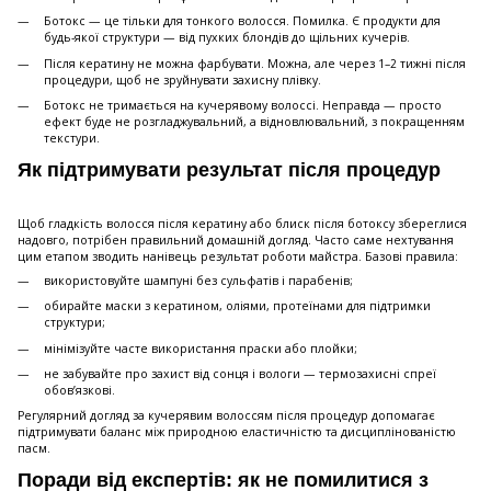
Ботокс — це тільки для тонкого волосся. Помилка. Є продукти для
будь-якої структури — від пухких блондів до щільних кучерів.
Після кератину не можна фарбувати. Можна, але через 1–2 тижні після
процедури, щоб не зруйнувати захисну плівку.
Ботокс не тримається на кучерявому волоссі. Неправда — просто
ефект буде не розгладжувальний, а відновлювальний, з покращенням
текстури.
Як підтримувати результат після процедур
Щоб гладкість волосся після кератину або блиск після ботоксу збереглися
надовго, потрібен правильний домашній догляд. Часто саме нехтування
цим етапом зводить нанівець результат роботи майстра. Базові правила:
використовуйте шампуні без сульфатів і парабенів;
обирайте маски з кератином, оліями, протеїнами для підтримки
структури;
мінімізуйте часте використання праски або плойки;
не забувайте про захист від сонця і вологи — термозахисні спреї
обов’язкові.
Регулярний догляд за кучерявим волоссям після процедур допомагає
підтримувати баланс між природною еластичністю та дисциплінованістю
пасм.
Поради від експертів: як не помилитися з