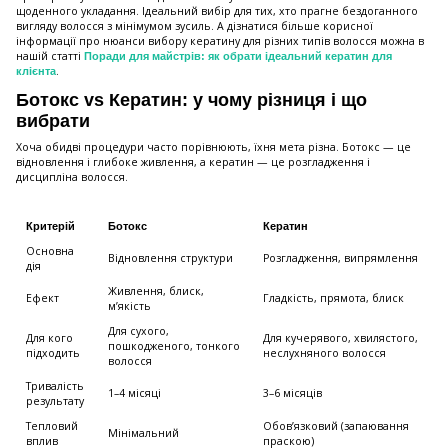
щоденного укладання. Ідеальний вибір для тих, хто прагне бездоганного
вигляду волосся з мінімумом зусиль. А дізнатися більше корисної
інформації про нюанси вибору кератину для різних типів волосся можна в
нашій статті
Поради для майстрів: як обрати ідеальний кератин для
.
клієнта
Ботокс vs Кератин: у чому різниця і що
вибрати
Хоча обидві процедури часто порівнюють, їхня мета різна. Ботокс — це
відновлення і глибоке живлення, а кератин — це розгладження і
дисципліна волосся.
Критерій
Ботокс
Кератин
Основна
Відновлення структури
Розгладження, випрямлення
дія
Живлення, блиск,
Ефект
Гладкість, прямота, блиск
м’якість
Для сухого,
Для кого
Для кучерявого, хвилястого,
пошкодженого, тонкого
підходить
неслухняного волосся
волосся
Тривалість
1–4 місяці
3–6 місяців
результату
Тепловий
Обов’язковий (запаювання
Мінімальний
вплив
праскою)