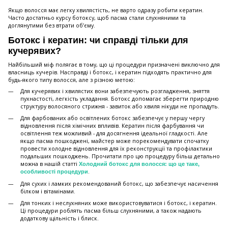
Якщо волосся має легку хвилястість, не варто одразу робити кератин.
Часто достатньо курсу ботоксу, щоб пасма стали слухняними та
доглянутими без втрати об’єму.
Ботокс і кератин: чи справді тільки для
кучерявих?
Найбільший міф полягає в тому, що ці процедури призначені виключно для
власниць кучерів. Насправді і ботокс, і кератин підходять практично для
будь-якого типу волосся, але з різною метою:
Для кучерявих і хвилястих вони забезпечують розгладження, зняття
пухнастості, легкість укладання. Ботокс допомагає зберегти природню
структуру волосяного стрижня - завиток або хвиля нікуди не пропадуть.
Для фарбованих або освітлених ботокс забезпечує у першу чергу
відновлення після хімічних впливів. Кератин після фарбування чи
освітлення теж можливий - для досягнення ідеальної гладкості. Але
якщо пасма пошкоджені, майстер може порекомендувати спочатку
провести холодне відновлення для їх реконструкції та профілактики
подальших пошкоджень. Прочитати про цю процедуру більш детально
можна в нашій статті
Холодний ботокс для волосся: що це таке,
.
особливості процедури
Для сухих і ламких рекомендований ботокс, що забезпечує насичення
білком і вітамінами.
Для тонких і неслухняних може використовуватися і ботокс, і кератин.
Ці процедури роблять пасма більш слухняними, а також надають
додаткову щільність і блиск.