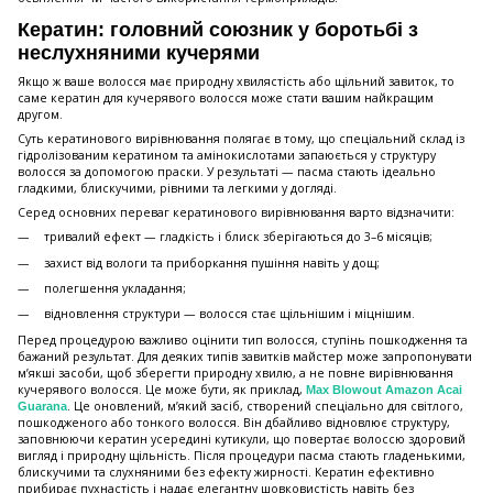
Кератин: головний союзник у боротьбі з
неслухняними кучерями
Якщо ж ваше волосся має природну хвилястість або щільний завиток, то
саме кератин для кучерявого волосся може стати вашим найкращим
другом.
Суть кератинового вирівнювання полягає в тому, що спеціальний склад із
гідролізованим кератином та амінокислотами запаюється у структуру
волосся за допомогою праски. У результаті — пасма стають ідеально
гладкими, блискучими, рівними та легкими у догляді.
Серед основних переваг кератинового вирівнювання варто відзначити:
тривалий ефект — гладкість і блиск зберігаються до 3–6 місяців;
захист від вологи та приборкання пушіння навіть у дощ;
полегшення укладання;
відновлення структури — волосся стає щільнішим і міцнішим.
Перед процедурою важливо оцінити тип волосся, ступінь пошкодження та
бажаний результат. Для деяких типів завитків майстер може запропонувати
м’якші засоби, щоб зберегти природну хвилю, а не повне вирівнювання
кучерявого волосся. Це може бути, як приклад,
Max Blowout Amazon Acai
. Це оновлений, м’який засіб, створений спеціально для світлого,
Guarana
пошкодженого або тонкого волосся. Він дбайливо відновлює структуру,
заповнюючи кератин усередині кутикули, що повертає волоссю здоровий
вигляд і природну щільність. Після процедури пасма стають гладенькими,
блискучими та слухняними без ефекту жирності. Кератин ефективно
прибирає пухнастість і надає елегантну шовковистість навіть без