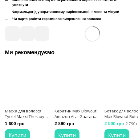
уникнути
Формальдегід у кератиновому вирівнюванні: плюси та мінуси
Чи варто робити кератинове випрямлення волосся
Ми рекомендуємо
Маска для волосся
Кератин Max Blowout
Ботекс для волос
Tyrrel Maxxi Therapy
Amazon Acai Guarana -
Max Blowout Bott
Mascara 500 мл
Полегшений склад для
Premium 500 мл
1 600 грн
2 890 грн
2 500 грн
2 790 
випрямлення волосся
500 мл
Купити
Купити
Купити