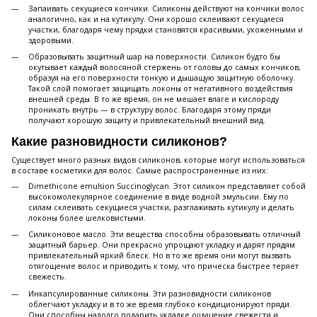
Запаивать секущиеся кончики. Силиконы действуют на кончики волос
аналогично, как и на кутикулу. Они хорошо склеивают секущиеся
участки, благодаря чему прядки становятся красивыми, ухоженными и
здоровыми.
Образовывать защитный шар на поверхности. Силикон будто бы
окутывает каждый волосяной стержень от головы до самых кончиков,
образуя на его поверхности тонкую и дышащую защитную оболочку.
Такой слой помогает защищать локоны от негативного воздействия
внешней среды. В то же время, он не мешает влаге и кислороду
проникать внутрь — в структуру волос. Благодаря этому пряди
получают хорошую защиту и привлекательный внешний вид.
Какие разновидности силиконов?
Существует много разных видов силиконов, которые могут использоваться
в составе косметики для волос. Самые распространенные из них:
Dimethicone emulsion Succinoglycan. Этот силикон представляет собой
высокомолекулярное соединение в виде водной эмульсии. Ему по
силам склеивать секущиеся участки, разглаживать кутикулу и делать
локоны более шелковистыми.
Силиконовое масло. Эти вещества способны образовывать отличный
защитный барьер. Они прекрасно упрощают укладку и дарят прядям
привлекательный яркий блеск. Но в то же время они могут вызвать
отягощение волос и приводить к тому, что прическа быстрее теряет
свежесть.
Инкапсулированные силиконы. Эти разновидности силиконов
облегчают укладку и в то же время глубоко кондиционируют пряди.
Они способны надолго подарить укладке ощущение свежести и