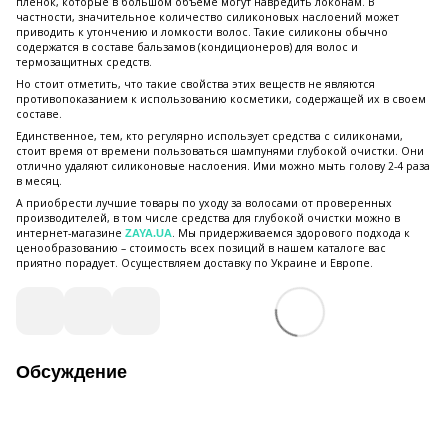
пленок, которые в большом объеме могут навредить локонам. В
частности, значительное количество силиконовых наслоений может
приводить к утончению и ломкости волос. Такие силиконы обычно
содержатся в составе бальзамов (кондиционеров) для волос и
термозащитных средств.
Но стоит отметить, что такие свойства этих веществ не являются
противопоказанием к использованию косметики, содержащей их в своем
составе.
Единственное, тем, кто регулярно использует средства с силиконами,
стоит время от времени пользоваться шампунями глубокой очистки. Они
отлично удаляют силиконовые наслоения. Ими можно мыть голову 2-4 раза
в месяц.
А приобрести лучшие товары по уходу за волосами от проверенных
производителей, в том числе средства для глубокой очистки можно в
интернет-магазине
. Мы придерживаемся здорового подхода к
ZAYA.UA
ценообразованию – стоимость всех позиций в нашем каталоге вас
приятно порадует. Осуществляем доставку по Украине и Европе.
Обсуждение