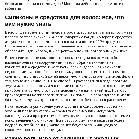
безопасны ли они на самом деле? Может ли действительно лучше их
избегать?
Силиконы в средствах для волос: все, что
вам нужно знать
В настоящее время почти каждое второе средство для мытья волос имеет
в своем составе силиконы. А если говорить о кондиционерах и средствах
для укладки, то такие компоненты находятся почти в 100% продуктов.
Природные компоненты часто смешиваются с силиконами. Это позволяет
обеспечить нужный уходный эффект — о нем мы поговорим чуть ниже.
Ранее силиконовые компоненты в косметике для волос можно было
визуализировать невооруженным глазом, обратив внимание на
консистенцию средства. В частности, если выдавленная из емкости
жидкость имела своеобразные перламутровые частицы в составе, это
означало, что с высокой долей вероятности она содержит силикон. Дело в
том, что такие компоненты не способны растворяться в воде, поэтому
эмульсия с силиконовыми частицами выглядела довольно неоднородной,
приобретала мутную структуру и довольно неприглядный вид. Поэтому
производители маскировали силиконы с помощью перламутровых частиц,
благодаря чему шампунь выглядел эстетично, без осадка и расслоения.
Пока технологи уже хорошо умеют достигать однородного состояния
эмульсий без таких уловок — средства с силиконами могут быть
однородными и прозрачными. К тому же, очень расширился ассортимент
использованных силиконов. Ниже рассмотрим такие вещества более
подробно, чтобы понять, какие из них будут полезны для ухода за
волосами в конкретных ситуациях.
Какую роль играют силиконы в уходных