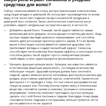
средствах для волос?
Сейчас силиконы являются очень распространенными компонентами
средств для укладки и шампуней. Их используют производители по всему
миру, в том числе при создании профессиональной продукции и
шампуней люкс-сегмента. Такие синтетические компоненты могут
усиливать эффект натуральных экстрактов и масел, в частности:
Добавлять яркий блеск. Пожалуй, такой эффект является самым
желанным для всех девушек, использующих косметику для волос. Ведь
тусклые прядки выглядят довольно неряшливыми, они способны
лишить даже роскошную прическу нужного шарма. В то же время,
яркие и блестящие локоны являются символом здоровья, они
притягивают взгляды и создают волшебный эффект. Силиконы
способствуют интенсивному блестящему эффекту, а некоторые из них
способны делать такой эффект просто невероятным (такими
свойствами, кстати, характеризуется фенилтриметикон).
Улучшать функции кутикули волос. Кутикула, как известно, является
естественным защитным шаром волос, состоящим из множества
небольших чешуек. Здоровая кутикула должна быть плотной и
гладкой, однако влияние многих негативных факторов (косметики для
укладки, агрессивных шампуней, краски, осветителей, термических
факторов и т.п.) приводит к тому, что она сильно раскрывается как
чешуи на шишке ели. Поэтому локоны теряют влагу и питательные
вещества, становятся сухими и ломкими, тусклыми и склонными к
запутыванию. Силиконы помогают пригладить кусочки кутикулы,
сделать этот слой более плотным и гладким. Благодаря этому пряди
становятся более гладкими и послушными, меньше путаются, легче
расчесываются и не так пушатся.