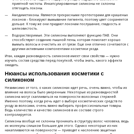
приятной чистоты. Инкапсулированные силиконы не склонны
отягощать локоны.
Амодиметиконы. Являются прекрасными протекторами для крашеных
локонов – блокируют вымывание пигмента, поэтому цвет сохраняется
дольше. К тому же они придают локонам послушание, гладкость и
шелковистость.
Водорастворимые. Эти силиконы выполняют функцию ПАВ. Они
способствуют созданию пышной пены, которая помогает хорошо
вымыть волосы и очистить их от грязи. Еще они отлично сочетаются с
другими активными компонентами косметики ухода.
Итак, каждая разновидность силиконов имеет свои свойства — нужно
изучать состав средства перед покупкой, чтобы знать, какого эффекта
ожидать.
Нюансы использования косметики с
силиконом
Независимо от того, о каких силиконах идет речь, очень важно, чтобы их
влияние на волосы было умеренным. Некоторые из разновидностей
силикона могут скапливаться на поверхности волосяных стержней.
Именно поэтому, когда речь идет о выборе косметических средств по
уходу за волосами, очень важно выбирать профессиональные товары.
Ведь количество и качество силиконов в их составе строго
контролируется.
Силиконы вообще не склонны проникать в структуру волос человека, ведь
их молекулы слишком большие для этого. Однако некоторые из них
накапливаются на поверхности — приводят к наслоению защитных