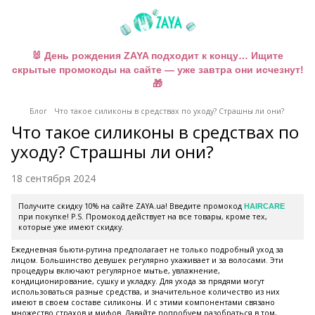
🐰 День рождения ZAYA подходит к концу… Ищите
скрытые промокоды на сайте — уже завтра они исчезнут!
🎁
Блог
Что такое силиконы в средствах по уходу? Страшны ли они?
Что такое силиконы в средствах по
уходу? Страшны ли они?
18 сентября 2024
Получите скидку 10% на сайте ZAYA.ua! Введите промокод
HAIRCARE
при покупке! P.S. Промокод действует на все товары, кроме тех,
которые уже имеют скидку.
Ежедневная бьюти-рутина предполагает не только подробный уход за
лицом. Большинство девушек регулярно ухаживает и за волосами. Эти
процедуры включают регулярное мытье, увлажнение,
кондиционирование, сушку и укладку. Для ухода за прядями могут
использоваться разные средства, и значительное количество из них
имеют в своем составе силиконы. И с этими компонентами связано
множество страхов и мифов. Давайте попробуем разобраться в том,