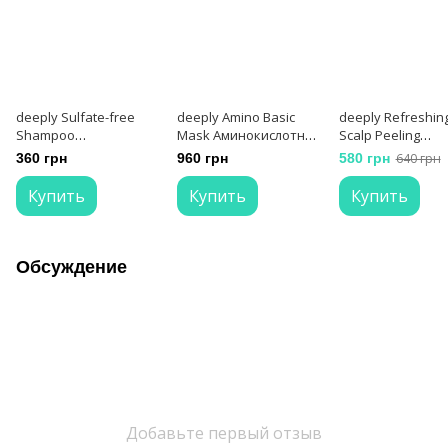
deeply Sulfate-free
deeply Amino Basic
deeply Refreshin
Shampoo
Mask Аминокислотная
Scalp Peeling
Безсульфатный
маска-подложка для
Освежающий пи
360 грн
960 грн
580 грн
640 грн
шампунь 250 мл
волос 300 мл
для кожи головы
мл
Купить
Купить
Купить
Обсуждение
Добавьте первый отзыв