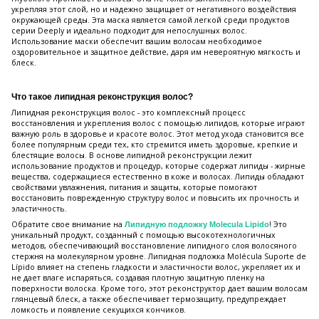
укрепляя этот слой, но и надежно защищает от негативного воздействия
окружающей среды. Эта маска является самой легкой среди продуктов
серии Deeply и идеально подходит для непослушных волос.
Использование маски обеспечит вашим волосам необходимое
оздоровительное и защитное действие, даря им невероятную мягкость и
блеск.
Что такое липидная реконструкция волос?
Липидная реконструкция волос - это комплексный процесс
восстановления и укрепления волос с помощью липидов, которые играют
важную роль в здоровье и красоте волос. Этот метод ухода становится все
более популярным среди тех, кто стремится иметь здоровые, крепкие и
блестящие волосы. В основе липидной реконструкции лежит
использование продуктов и процедур, которые содержат липиды - жирные
вещества, содержащиеся естественно в коже и волосах. Липиды обладают
свойствами увлажнения, питания и защиты, которые помогают
восстановить поврежденную структуру волос и повысить их прочность и
эластичность.
Обратите свое внимание на
! Это
Липидную подложку Molecula Lipido
уникальный продукт, созданный с помощью высокотехнологичных
методов, обеспечивающий восстановление липидного слоя волосяного
стержня на молекулярном уровне. Липидная подложка Molécula Suporte de
Lípido влияет на степень гладкости и эластичности волос, укрепляет их и
не дает влаге испаряться, создавая плотную защитную пленку на
поверхности волоска. Кроме того, этот реконструктор дает вашим волосам
глянцевый блеск, а также обеспечивает термозащиту, предупреждает
ломкость и появление секущихся кончиков.