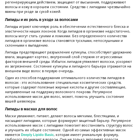
регенерирующим действием, защищают от высыхания, поддерживают
волосы и кожу в хорошем состоянии. Средства с липидами чрезвычайно
важны при уходе за сухой кожей.
Липиды и их роль в уходе за волосами
Липиды играют ключевую роль в обеспечении естественного блеска и
эластичности наших локонов. Когда липидов в организме недостаточно,
волосы могут стать сухими и ломкими. Без определенного количества
липидов в организме волосы становятся тусклыми, непослушными и
склонными к выпадению.
Липиды предотвращают разрыхление кутикулы, способствуют удержанию
влаги, защищают кортекс, внутренний слой стержня от агрессивных
факторов внешней среды. Избыток липидов утяжеляет волоски, ускоряют
их загрязнение. Состояние кутикулы и липидного барьера отражается на
внешнем виде волос в первую очередь.
Один из способов поддержания оптимального количества липидов в
волосах - это использование специальных косметических средств,
которые содержат полезные жирные кислоты и другие составляющие,
направленные на поддержку волосяного покрова. Регулярное
использование масок для волос, может, помочь улучшить состояние
вашей шевелюры.
Липиды в масках для волос
Маски увлажняют, питают, делают волосы мягкими, блестящими, и
насыщают липидами, которые формируют защитный барьер. Регулярное
использование масок с липидами помогает восстановить структуру волос
и улучшить их общее состояние. Одной из самых эффективных масок
является
, которая имеет уникальную формулу,
Deeply Lipido Basic
глубокого проникает в волосы. Она не только заполняет полости,