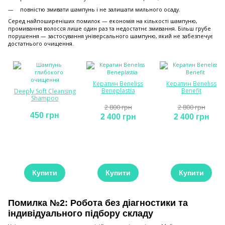
повністю змивати шампунь і не залишати мильного осаду.
Серед найпоширеніших помилок — економія на кількості шампуню,
промивання волосся лише один раз та недостатнє змивання. Більш грубе
порушення — застосування універсального шампуню, який не забезпечує
достатнього очищення.
Кератин Beneliss
Кератин Beneliss
Beneplastia
Benefit
Deeply Soft Cleansing
Shampoo
2 800 грн
2 800 грн
450 грн
2 400 грн
2 400 грн
Купити
Купити
Купити
Помилка №2: Робота без діагностики та
індивідуального підбору складу