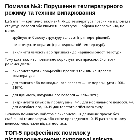
Помилка №3: Порушення температурного
режиму та техніки випарювання
Цей етап — критично важливий. Якщо температура праски не відповідає
структурі волосся або кількість протягувань обрана неправильно, це
може:
зруйнувати білкову структуру волосся (при перегріванні);
не активувати кератин (при недостатній температурі);
викликати ламкість або призвести до нерівномірності текстури.
Тому дуже важливо правильно користуватися праскою. Експерти
рекомендують:
використовувати професійні праски з точним контролем
температури;
для тонкого або пошкодженого волосся — не перевищувати 200–
210°C;
для щільного, натурального волосся — 220–230°C;
витримувати кількість протягувань: 7–10 для нормального волосся, 4–6
для ослабленого, 10–15 для товстого азійського типу.
Типовою помилкою майстра є використання домашніх прасок без
стабільної температури, або сліпе проходження 10–15 разів по всьому
волоссю незалежно від діагностики.
ТОП-5 професійних помилок у
післяпроцедурному супроводі клієнта