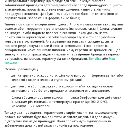
Універсального кератину, що підійде для всіх, не існує. Майстер
зобов’язаний проводити детальну діагностику перед процедурою: оцінити
еластичність, пористість, рівень пошкодження, наявність хімічних
процедур (освітлення, фарбування, хна), а також бажання клієнта (повне
вирівнювання, збереження форми, лише блиск).
Типова помилка — використання одного й того ж складу незалежно від типу
волосся або ігнорування протипоказань (наприклад, свіжий блонд, сильно
пошкоджене або пористе волосся після хімії). Також досить часто
початківці використовують засоби з мас-маркету замість професійних
товарів з метою економії. Але з дешевими товарами складно досягти
гарного результату (а інколи й зовсім неможливо). І звісно після їх
використання може виникати питання, чому кератин не тримається. Щоб
уникнути такого, краще віддати перевагу перевіреним брендам з гарною
репутацією, наприклад кератину від таких брендів як
або
Beneliss
Max
.
Blowout
Основні рекомендації:
для натурального, жорсткого, щільного волосся — формальдегідні або
кислотні склади з високим ступенем фіксації;
для тонкого або пошкодженого волосся — м’які склади на основі
амінокислот або ботокс-продукти з частковим вирівнюванням;
блонд або деколороване волосся — тільки безформальдегідні склади
з низьким pH, мінімальна температура праски (до 200–210°C),
максимальний контроль.
Також у разі проведення кератинового вирівнювання на пошкодженому
волоссі не зайвим буде використати маски-підкладки, які допоможуть
підготувати пасма до процедури. Вони сприятимуть відновленню та
забезпечать додатковий захист локонів від пошкодження.