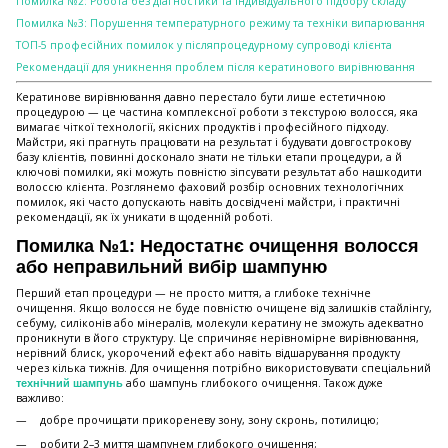
Помилка №2: Робота без діагностики та індивідуального підбору складу
Помилка №3: Порушення температурного режиму та техніки випарювання
ТОП-5 професійних помилок у післяпроцедурному супроводі клієнта
Рекомендації для уникнення проблем після кератинового вирівнювання
Кератинове вирівнювання давно перестало бути лише естетичною
процедурою — це частина комплексної роботи з текстурою волосся, яка
вимагає чіткої технології, якісних продуктів і професійного підходу.
Майстри, які прагнуть працювати на результат і будувати довгострокову
базу клієнтів, повинні досконало знати не тільки етапи процедури, а й
ключові помилки, які можуть повністю зіпсувати результат або нашкодити
волоссю клієнта. Розглянемо фаховий розбір основних технологічних
помилок, які часто допускають навіть досвідчені майстри, і практичні
рекомендації, як їх уникати в щоденній роботі.
Помилка №1: Недостатнє очищення волосся
або неправильний вибір шампуню
Перший етап процедури — не просто миття, а глибоке технічне
очищення. Якщо волосся не буде повністю очищене від залишків стайлінгу,
себуму, силіконів або мінералів, молекули кератину не зможуть адекватно
проникнути в його структуру. Це спричиняє нерівномірне вирівнювання,
нерівний блиск, укорочений ефект або навіть відшарування продукту
через кілька тижнів. Для очищення потрібно використовувати спеціальний
або шампунь глибокого очищення. Також дуже
технічний шампунь
важливо:
добре прочищати прикореневу зону, зону скронь, потилицю;
робити 2–3 миття шампунем глибокого очищення;