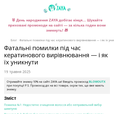
🐰 День народження ZAYA добігає кінця… Шукайте
приховані промокоди на сайті — за кілька годин вони
зникнуть! 🎁
Блог
Фатальні помилки під час кератинового вирівнювання — і як їх уни
Фатальні помилки під час
кератинового вирівнювання — і як
їх уникнути
19 травня 2025
Отримайте знижку 10% на сайті ZAYA.ua! Введіть промокод
BLOWOUTX
при покупці! P.S. Промокод діє на всі товари, окрім тих, що вже мають
знижку.
Зміст
Помилка №1: Недостатнє очищення волосся або неправильний вибір
шампуню