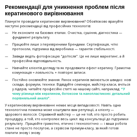
Рекомендації для уникнення проблем після
кератинового вирівнювання
Плануєте проводити кератинове вирівнювання? Обов'язково врахуйте
наступні рекомендації від професійних технологів:
Не економте на базових етапах. Очистка, сушіння, діагностика —
фундамент результату.
Працюйте лише з перевіреними брендами. Сертифікація, чіткі
протоколи, підтримка від виробника — гарантія стабільності.
Завжди ведіть фотофіксацію "до/після". Це не лише маркетинг, а й
професійна відповідальність.
Навчайте клієнтів догляду та як продовжити ефект кератину. Грамотна
комунікація = лояльність + повторні записи.
Постійно оновлюйте знання. Ринок кератинів змінюється швидко: нові
склади, формули, техніки. Відвідуйте семінари, майстер-класи, вчіться
у лідерів, читайте професійні статті на нашому сайті, наприклад:
“У
чому різниця між кератином, ботоксом та нанопластикою: детальний
.
порівняльний аналіз”
У кератиновому вирівнюванні немає місця випадковості. Навіть одна
технологічна помилка може коштувати вам репутації, а клієнту —
здорового волосся. Справжній майстер — це не той, хто просто робить
процедуру, а той, хто контролює весь цикл: від консультації до підтримки
результату . Працюйте грамотно, етично і технологічно — і ваша робота
стане не просто послугою, а сервісом преміум-класу, за який готові
платити знову і знову.