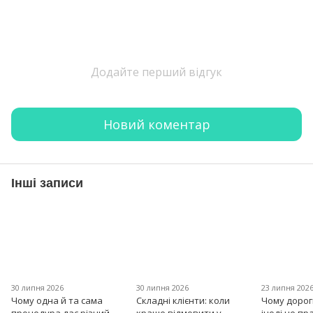
Додайте перший відгук
Новий коментар
Інші записи
30 липня 2026
30 липня 2026
23 липня 202
Чому одна й та сама
Складні клієнти: коли
Чому дорог
процедура дає різний
краще відмовити у
іноді не пр