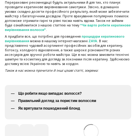
Перераховані рекомнедації будуть актуальними й для тих, хто планує
проводити кератинове вирівнювання самотужки. Звісно, в домашніх
умовах складно досягти професійного результату, який може забезпечити
майстер з багаторічним досвідом. Проте врахування популярних помилок
допоможе отримати гарні та рівні пасма навіть вдома. Також не зайвим
буде ознайомитися з нашою статтею на тему
“Чи варто робити кератинове
.
вирівнювання волосся”
А придбати все, що потрібно для проведення
процедури кератинового
можна в нашому інтернет-магазині
. В нас
вирівнювання
ZAYA
представлено чудовий асортимент професійних засобів для кератину,
ботоксу, холодного відновлення, а также широке різноманіття різних
аксесуарів для зручної роботи майстра. Ще в нас можна замовити технічні
шампуні та косметику для догляду за локонами після кератину. Здійснюємо
доставку всією Україною та навіть за кордон.
Також в нас можна прочитати й інші цікаві статті, зокрема:
Що робити якщо випадає волосся?
Правильний догляд за пористим волоссям
Як врятувати пошкоджений блонд