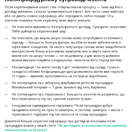
Після кератинування клієнт стає співучасником процесу — саме від його
догляду залежить, скільки триматиметься ефект. Але часто саме майстри
або не дають повної інформації, або передають хибні поради. Ось
ключові помилки після кератину, яких варто уникати:
Не пояснити важливість безсульфатного догляду. Сульфати і агресивні
ПАРи руйнують кератиновий шар.
Не пояснити, що жирна шкіра голови може потребувати особливого
підходу — більшість безсульфатних засобів не може забезпечити її
ефективне очищення. За такого типу шкіри голови може знадобитися
використання більш агресивних шампунів, але їх варто наносити
виключно на шкіру голови — не на довжину, а для захисту довжини
можна використовувати кондиціонер, наносячи його перед миттям.
Рекомендація "не мити голову 3 дні" незалежно від складу. Сучасні
склади (особливо безформальдегідні) дозволяють миття вже через 8–
12 годин — важливо орієнтуватись на інструкції виробника.
Не попередити про заборону фарбування до/після процедури.
Мінімальний інтервал — 7 днів, залежно від типу барвника.
Не попередити про термозахист. Більшість клієнтів не розуміють, що
без термозахисту під час сушіння кератин згорає.
Ігнорування індивідуальної підтримки. Після процедури добре
продавати клієнту не просто шампунь, а систему: шампунь + маска +
термозахист, підібрані під тип волосся та склад процедури.
Дізнатися більше корисної інформації про догляд за локонами після
процедури можна у нашій статті
“Як доглядати за волоссям після кератину,
.
нанопластики та ботоксу”