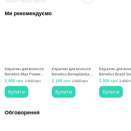
Ми рекомендуємо
Кератин для волосся
Кератин для волосся
Кератин для вол
Beneliss Max Power
Beneliss Beneplastia
Beneliss Brazil Se
500 мл
500 мл
500 мл
2 400 грн
2 800 грн
2 100 грн
2 800 грн
2 000 грн
2 800 
Купити
Купити
Купити
Обговорення