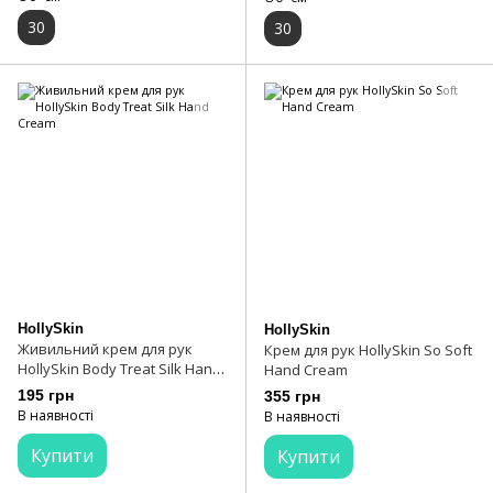
30
30
HollySkin
HollySkin
Живильний крем для рук
Крем для рук HollySkin So Soft
HollySkin Body Treat Silk Hand
Hand Cream
Cream
195 грн
355 грн
В наявності
В наявності
Купити
Купити