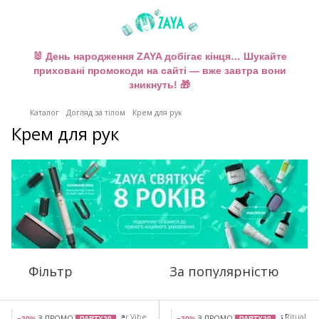
🐰 День народження ZAYA добігає кінця… Шукайте
приховані промокоди на сайті — вже завтра вони
зникнуть! 🎁
Каталог
Догляд за тілом
Крем для рук
Крем для рук
Фільтр
За популярністю
З ПРОМО
З ПРОМО
−20%
PARTY20
−20%
PARTY20