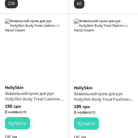
236
60
HollySkin
HollySkin
Живильний крем для рук
Живильний крем для рук
HollySkin Body Treat Cashmere
HollySkin Body Treat Pashmina
Hand Cream
Hand Cream
195 грн
195 грн
В наявності
В наявності
Купити
Купити
Об `єм
Об `єм