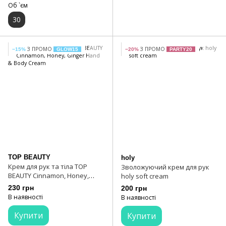
Об `єм
30
З ПРОМО
З ПРОМО
−15%
GLOW15
−20%
PARTY20
TOP BEAUTY
holy
Крем для рук та тіла TOP
Зволожуючий крем для рук
BEAUTY Cinnamon, Honey,
holy soft cream
Ginger Hand & Body Cream
230 грн
200 грн
В наявності
В наявності
Купити
Купити