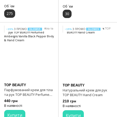
Об `єм
Об `єм
275
30
З ПРОМО
З ПРОМО
−15%
GLOW15
−15%
GLOW15
TOP BEAUTY
TOP BEAUTY
Парфумований крем для тіла
Натуральний крем для рук
та рук TOP BEAUTY Perfumed
TOP BEAUTY Hand Cream
Ambergris Vanilla Black Pepper
440 грн
210 грн
Body & Hand Cream
В наявності
В наявності
Купити
Купити