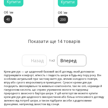
Купити
Купити
Об `єм
Об `єм
40
200
Показати ще 14 товарів
Назад
Вперед
1
з 2
Крем для рук — це щоденний базовий засіб догляду, який допомагає
підтримувати комфорт, м’якість і гладкість шкіри в будь-яку пору року. Він
особливо актуальний при частому митті рук, впливі холодного повітря,
вітру або сухого мікроклімату в приміщенні. Сучасні креми для рук
поєднують зволожувальні та живильні компоненти, такі як олії, кераміди й
гіалуронова кислота, що сприяє утриманню вологи та підтримці
природного захисного бар’єра шкіри. У цій категорії ви можете купити
крем для рук для щоденного використання або більш інтенсивного догляду
залежно від потреб шкіри, а також підібрати засоби з додатковими
функціями, наприклад захистом від сонця.