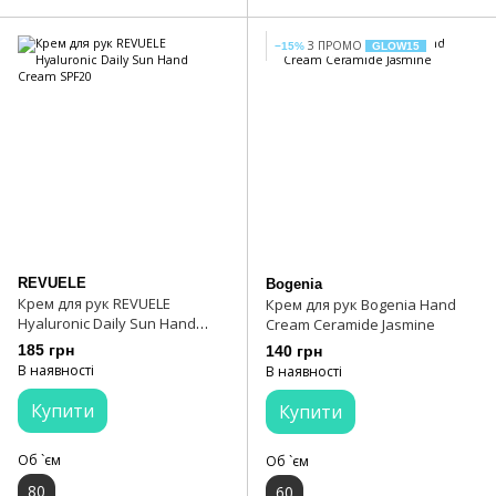
З ПРОМО
−15%
GLOW15
REVUELE
Bogenia
Крем для рук REVUELE
Крем для рук Bogenia Hand
Hyaluronic Daily Sun Hand
Cream Ceramide Jasmine
Cream SPF20
185 грн
140 грн
В наявності
В наявності
Купити
Купити
Об `єм
Об `єм
80
60