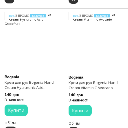
З ПРОМО
З ПРОМО
−15%
GLOW15
−15%
GLOW15
Bogenia
Bogenia
Крем для рук Bogenia Hand
Крем для рук Bogenia Hand
Cream Hyaluronic Acid
Cream Vitamin C Avocado
Grapefruit
140 грн
140 грн
В наявності
В наявності
Купити
Купити
Об `єм
Об `єм