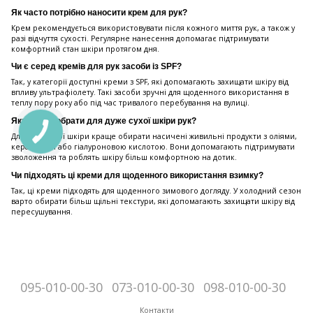
Як часто потрібно наносити крем для рук?
Крем рекомендується використовувати після кожного миття рук, а також у
разі відчуття сухості. Регулярне нанесення допомагає підтримувати
комфортний стан шкіри протягом дня.
Чи є серед кремів для рук засоби із SPF?
Так, у категорії доступні креми з SPF, які допомагають захищати шкіру від
впливу ультрафіолету. Такі засоби зручні для щоденного використання в
теплу пору року або під час тривалого перебування на вулиці.
Який крем обрати для дуже сухої шкіри рук?
Для дуже сухої шкіри краще обирати насичені живильні продукти з оліями,
керамідами або гіалуроновою кислотою. Вони допомагають підтримувати
зволоження та роблять шкіру більш комфортною на дотик.
Чи підходять ці креми для щоденного використання взимку?
Так, ці креми підходять для щоденного зимового догляду. У холодний сезон
варто обирати більш щільні текстури, які допомагають захищати шкіру від
пересушування.
095-010-00-30
073-010-00-30
098-010-00-30
Контакти