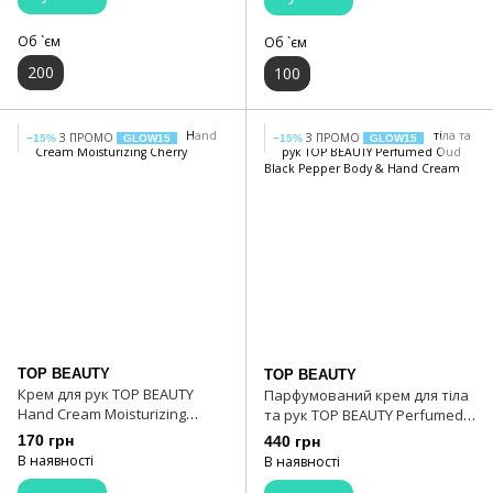
Об `єм
Об `єм
200
100
З ПРОМО
З ПРОМО
−15%
GLOW15
−15%
GLOW15
TOP BEAUTY
TOP BEAUTY
Крем для рук TOP BEAUTY
Парфумований крем для тіла
Hand Cream Moisturizing
та рук TOP BEAUTY Perfumed
Cherry
Oud Black Pepper Body & Hand
170 грн
440 грн
Cream
В наявності
В наявності