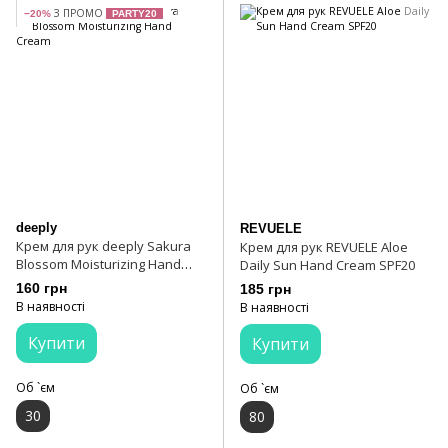
З ПРОМО
−20%
PARTY20
deeply
REVUELE
Крем для рук deeply Sakura
Крем для рук REVUELE Aloe
Blossom Moisturizing Hand
Daily Sun Hand Cream SPF20
Cream
160 грн
185 грн
В наявності
В наявності
Купити
Купити
Об `єм
Об `єм
30
80