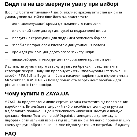
Види та на що звернути увагу при виборі
Щоб підібрати оптимальний засіб, важливо враховувати стан шкіри та
умови, у яких ви найчастіше його використовуєте.
легкі зволожувальні креми для щоденного нанесення
живильний крем для рук для сухої та подразненої шкіри
продукти з керамідами для підтримки захисного бар’єра
засоби з гіалуроновою кислотою для утримання вологи
крем для рук з SPF для додаткового захисту шкіри
швидковбираючі текстури для використання протягом дня
У догляді за руками варто звернути увагу на бренди, представлені в
категорії: deeply і HollySkin пропонують м’які зволожувальні та живильні
засоби, REVUELE та Bogenia — більш насичені варіанти для відновлення, а
Mr.Scrubber, TOP BEAUTY і holy доповнюють асортимент засобами для
різних сезонів і типів шкіри.
Чому купити в ZAYA.UA
У ZAYA.UA представлена лише сертифікована косметика від перевірених
виробників. Ви знайдете широкий вибір засобів для догляду за руками —
від базового зволоження до інтенсивного живлення. Доступна швидка
доставка Новою Поштою по всій Україні, а менеджери допоможуть
підібрати оптимальний варіант під ваш тип шкіри. Тут легко порівняти ціну
крему для рук і обрати рішення, яке відповідає вашим потребам і бюджету.
FAQ