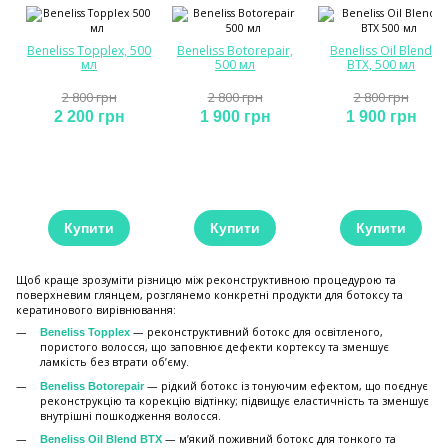
Beneliss Topplex, 500
Beneliss Botorepair,
Beneliss Oil Blend
мл
500 мл
BTX, 500 мл
2 800 грн
2 800 грн
2 800 грн
2 200 грн
1 900 грн
1 900 грн
Купити
Купити
Купити
Щоб краще зрозуміти різницю між реконструктивною процедурою та
поверхневим глянцем, розглянемо конкретні продукти для ботоксу та
кератинового вирівнювання:
— реконструктивний ботокс для освітленого,
Beneliss Topplex
пористого волосся, що заповнює дефекти кортексу та зменшує
ламкість без втрати об’єму.
— рідкий ботокс із тонуючим ефектом, що поєднує
Beneliss Botorepair
реконструкцію та корекцію відтінку; підвищує еластичність та зменшує
внутрішні пошкодження волосся.
— м’який поживний ботокс для тонкого та
Beneliss Oil Blend BTX