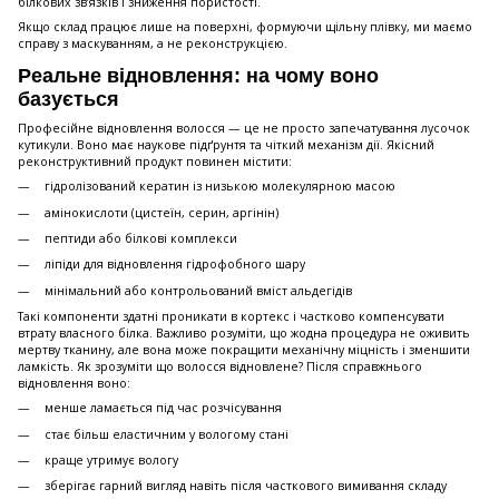
білкових зв’язків і зниження пористості.
Якщо склад працює лише на поверхні, формуючи щільну плівку, ми маємо
справу з маскуванням, а не реконструкцією.
Реальне відновлення: на чому воно
базується
Професійне відновлення волосся — це не просто запечатування лусочок
кутикули. Воно має наукове підґрунтя та чіткий механізм дії. Якісний
реконструктивний продукт повинен містити:
гідролізований кератин із низькою молекулярною масою
амінокислоти (цистеїн, серин, аргінін)
пептиди або білкові комплекси
ліпіди для відновлення гідрофобного шару
мінімальний або контрольований вміст альдегідів
Такі компоненти здатні проникати в кортекс і частково компенсувати
втрату власного білка. Важливо розуміти, що жодна процедура не оживить
мертву тканину, але вона може покращити механічну міцність і зменшити
ламкість. Як зрозуміти що волосся відновлене? Після справжнього
відновлення воно:
менше ламається під час розчісування
стає більш еластичним у вологому стані
краще утримує вологу
зберігає гарний вигляд навіть після часткового вимивання складу