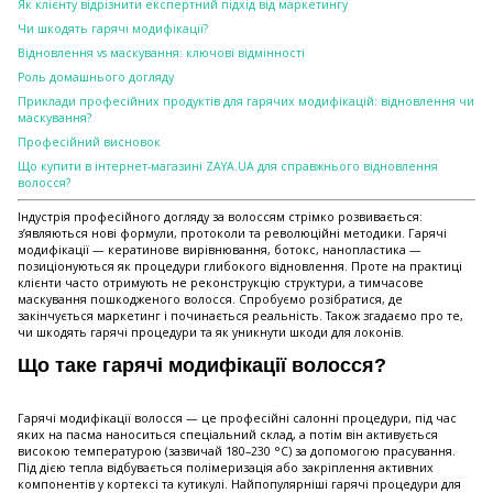
Як клієнту відрізнити експертний підхід від маркетингу
Чи шкодять гарячі модифікації?
Відновлення vs маскування: ключові відмінності
Роль домашнього догляду
Приклади професійних продуктів для гарячих модифікацій: відновлення чи
маскування?
Професійний висновок
Що купити в інтернет-магазині ZAYA.UA для справжнього відновлення
волосся?
Індустрія професійного догляду за волоссям стрімко розвивається:
з’являються нові формули, протоколи та революційні методики. Гарячі
модифікації — кератинове вирівнювання, ботокс, нанопластика —
позиціонуються як процедури глибокого відновлення. Проте на практиці
клієнти часто отримують не реконструкцію структури, а тимчасове
маскування пошкодженого волосся. Спробуємо розібратися, де
закінчується маркетинг і починається реальність. Також згадаємо про те,
чи шкодять гарячі процедури та як уникнути шкоди для локонів.
Що таке гарячі модифікації волосся?
Гарячі модифікації волосся — це професійні салонні процедури, під час
яких на пасма наноситься спеціальний склад, а потім він активується
високою температурою (зазвичай 180–230 °C) за допомогою прасування.
Під дією тепла відбувається полімеризація або закріплення активних
компонентів у кортексі та кутикулі. Найпопулярніші гарячі процедури для