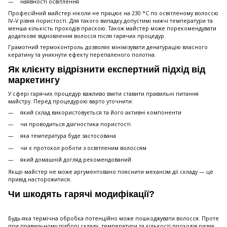
наявності освітлення
Професійний майстер ніколи не працює на 230 °C по освітленому волоссю
IV–V рівня пористості. Для такого випадку допустимі нижчі температури та
менша кількість проходів праскою. Також майстер може порекомендувати
додаткове відновлення волосся після гарячих процедур.
Грамотний термоконтроль дозволяє мінімізувати денатурацію власного
кератину та уникнути ефекту перепаленого полотна.
Як клієнту відрізнити експертний підхід від
маркетингу
У сфері гарячих процедур важливо вміти ставити правильні питання
майстру. Перед процедурою варто уточнити:
який склад використовується та його активні компоненти
чи проводиться діагностика пористості
яка температура буде застосована
чи є протокол роботи з освітленим волоссям
який домашній догляд рекомендований
Якщо майстер не може аргументовано пояснити механізм дії складу — це
привід насторожитися.
Чи шкодять гарячі модифікації?
Будь-яка термічна обробка потенційно може пошкоджувати волосся. Проте
при правильному підборі складу, температури та кількості проходів ризик