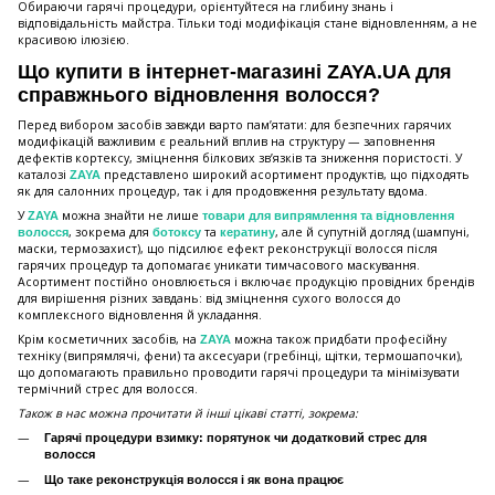
Обираючи гарячі процедури, орієнтуйтеся на глибину знань і
відповідальність майстра. Тільки тоді модифікація стане відновленням, а не
красивою ілюзією.
Що купити в інтернет-магазині ZAYA.UA для
справжнього відновлення волосся?
Перед вибором засобів завжди варто пам’ятати: для безпечних гарячих
модифікацій важливим є реальний вплив на структуру — заповнення
дефектів кортексу, зміцнення білкових зв’язків та зниження пористості. У
каталозі
представлено широкий асортимент продуктів, що підходять
ZAYA
як для салонних процедур, так і для продовження результату вдома.
У
можна знайти не лише
ZAYA
товари для випрямлення та відновлення
, зокрема для
та
, але й супутній догляд (шампуні,
волосся
ботоксу
кератину
маски, термозахист), що підсилює ефект реконструкції волосся після
гарячих процедур та допомагає уникати тимчасового маскування.
Асортимент постійно оновлюється і включає продукцію провідних брендів
для вирішення різних завдань: від зміцнення сухого волосся до
комплексного відновлення й укладання.
Крім косметичних засобів, на
можна також придбати професійну
ZAYA
техніку (випрямлячі, фени) та аксесуари (гребінці, щітки, термошапочки),
що допомагають правильно проводити гарячі процедури та мінімізувати
термічний стрес для волосся.
Також в нас можна прочитати й інші цікаві статті, зокрема:
Гарячі процедури взимку: порятунок чи додатковий стрес для
волосся
Що таке реконструкція волосся і як вона працює