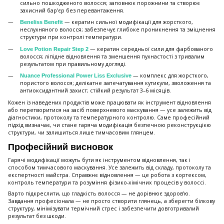
сильно пошкодженого волосся; заповнює порожнини та створює
захисний бар’єр без перевантаження.
— кератин сильної модифікації для жорсткого,
Beneliss Benefit
неслухняного волосся; забезпечує глибоке проникнення та зміцнення
структури при контролі температури.
— кератин середньої сили для фарбованого
Love Potion Repair Step 2
волосся; ліпідне відновлення та зменшення пухнастості з тривалим
результатом при правильному догляді.
— комплекс для жорсткого,
Nuance Professional Power Liss Exclusive
пористого волосся; делікатне запечатування кутикули, зволоження та
антиоксидантний захист; стійкий результат 3–6 місяців.
Кожен із наведених продуктів може працювати як інструмент відновлення
або перетворитися на засіб поверхневого маскування — усе залежить від
діагностики, протоколу та температурного контролю. Саме професійний
підхід визначає, чи стане гаряча модифікація безпечною реконструкцією
структури, чи залишиться лише тимчасовим глянцем.
Професійний висновок
Гарячі модифікації можуть бути як інструментом відновлення, так і
способом тимчасового маскування. Усе залежить від складу, протоколу та
експертності майстра. Справжнє відновлення — це робота з кортексом,
контроль температури та розуміння фізико-хімічних процесів у волоссі.
Варто підкреслити, що гладкість волосся — не дорівнює здоров’ю.
Завдання професіонала — не просто створити глянець, а зберегти білкову
структуру, мінімізувати термічний стрес і забезпечити довготривалий
результат без шкоди.