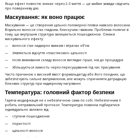
Якщо ефект повністю зникає через 2–3 миття — це майже завжди свідчить
про поверхневу дію.
Маскування: як воно працює
Маскування — це створення щільної полімерної плівки навколо волосини.
Візуально волосся стає гладким, блискучим і важким. Проблема полягає в
тому, що внутрішня структура залишається пошкодженою. Ознаки
маскувального ефекту:
волосся стає надмірно важким і втрачає об’єм
з’являється відчуття «пластикової» щільності
після вимивання складу волосся виглядає гірше, ніж до процедури
збільшується ламкість через пересушування під час прасування
Часто причиною є високий вміст формальдегіду або його похідних, що
забезпечують сильне випрямлення, але можуть спричиняти деградацію
білкових структур при надмірному нагріванні.
Температура: головний фактор безпеки
Гаряча модифікація не є небезпечною сама по собі. Небезпечним її
робить неправильний протокол. Температура повинна підбиратися
індивідуально залежно від:
ступеня пошкодження
пористості
щільності волосся