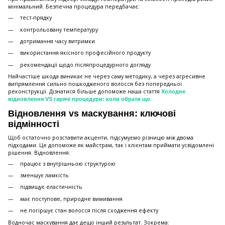
мінімальний. Безпечна процедура передбачає:
тест-прядку
контрольовану температуру
дотримання часу витримки
використання якісного професійного продукту
рекомендації щодо післяпроцедурного догляду
Найчастіше шкода виникає не через саму методику, а через агресивне
випрямлення сильно пошкодженого волосся без попередньої
реконструкції. Дізнатися більше допоможе наша стаття
Холодне
.
відновлення VS гарячі процедури: коли обрати що
Відновлення vs маскування: ключові
відмінності
Щоб остаточно розставити акценти, підсумуємо різницю між двома
підходами. Це допоможе як майстрам, так і клієнтам приймати усвідомлені
рішення. Відновлення:
працює з внутрішньою структурою
зменшує ламкість
підвищує еластичність
має поступове, природне вимивання
не погіршує стан волосся після сходження ефекту
Водночас маскування дає дещо інший результат. Зокрема: