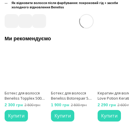
Як відновити волосся після фарбування: покроковий гід + засоби
холодного відновлення Beneliss
Ми рекомендуємо
Ботекс для волосся
Ботекс для волосся
Кератин для вол
Beneliss Topplex 500
Beneliss Botorepair 500
Love Potion Kerat
мл
мл
1000 мл
2 300 грн
2 800 грн
1 900 грн
2 800 грн
2 290 грн
2 600 
Купити
Купити
Купити