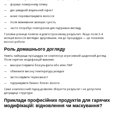
формує поверхневу плівку
дає швидкий візуальний ефект
може перевантажувати волосся
після вимивання залишає сухість
часто потребує повторення для підтримки вигляду
Головна різниця полягає в довгостроковому результаті. Якщо після 3–4
місяців волосся виглядає здоровішим, ніж до процедури — це показник
якісної роботи.
Роль домашнього догляду
Навіть найкраща процедура не компенсує агресивний щоденний догляд.
Після гарячих модифікацій важливо:
використовувати безсульфатні або м’які ПАР
обмежити високу температуру укладки
застосовувати термозахист
підтримувати баланс білків і вологи
Саме комплексний підхід дозволяє зберегти результат і не допустити
деградації структури.
Приклади професійних продуктів для гарячих
модифікацій: відновлення чи маскування?