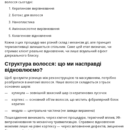
волосся сьогодні:
Кератинове вирівнювання
Ботокс для волосся
Нанопластика
Амінокислотне вирівнювання
Колагенове відновлення
Кожна з цих процедур має різний склад і механізм дії, але принцип
термоактивації залишається спільним. Саме цей етап визначає, чи
отримає клієнт реальне відновлення, чи лише візуальний ефект
дзеркального блиску.
Структура волосся: що ми насправді
відновлюємо?
Щоб зрозуміти різницю між реконструкцією та маскуванням, потрібно
розібратися в анатомії волосся. Наше волосся складається з трьох
основних шарів:
кутикула — зовнішній захисний шар із кератинових лусочок
кортекс — основний об’єм волосся, що містить фібрилярний білок
кератин
медула — центральна частина (не завжди виражена)
Пошкодження виникають через хімічні процедури, термічний вплив, УФ-
випромінювання та механічну травматизацію. Справжнє відновлення
можливе лише на рівні кортексу — через заповнення дефектів, зміцнення