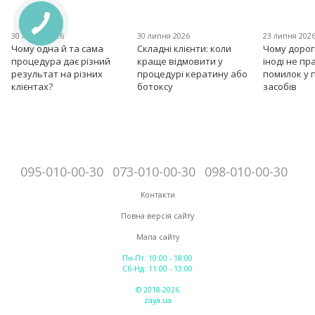
30 липня 2026
30 липня 2026
23 липня 202
Чому одна й та сама
Складні клієнти: коли
Чому дорог
процедура дає різний
краще відмовити у
іноді не пр
результат на різних
процедурі кератину або
помилок у 
клієнтах?
ботоксу
засобів
095-010-00-30
073-010-00-30
098-010-00-30
Контакти
Повна версія сайту
Мапа сайту
Пн-Пт: 10:00 - 18:00
Сб-Нд: 11:00 - 13:00
© 2018-2026
zaya.ua