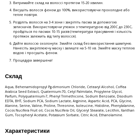
Витримайте склад на волоссі протягом 15-20 хвилин.
Висушіть волосся феном до 100%, використовуючи прохолодне або
тепле повітря.
Розділіть волосся на 3-4 зони і закріпіть пасма за допомогою
затискачів. Використовуючи утюжок з температурою від 200С до 230С,
пройдіться по пасмах 10-15 разів (температура прасування і кількість
протяжок залежить від типу волосся).
Дайте волоссю охолонути. Змийте склад без використання шампуню.
Нанесіть закріплюючу маску і залиште на 5-10 хв. Змийте маску теплою
водою і просушіть феном.
Процедура завершена!
Склад
Aqua, Behenamidopropyl Pg-dimonium Chloride, Cetearyl Alcohol, Coffea
Arabica Seed Extract, Quaternium-70, Cetyl Palmitate, Propylene Glycol,
Parfum, Polyquaternium-7, Phenyl Trimethicone, Sodium Benzoate, Disodium
EDTA, BHT, Sodium PCA, Sodium Lactate, Arginine, Aspartic Acid, PCA, Glycine,
Alanine, Serine, Valine, Proline, Threonine, Isoleucine, Histidine, Phenylalanine,
Cocos Nucifera Fruit oil, Cocos Nucifera Oil, Glyceryl Stearate, Lecithin, Xanthan
Gum, Tocopheryl Acetate, Potassium Sorbate, Citric Acid, Ethanolamine.
Характеристики