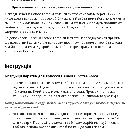
натуральне волосся
: випрямлення, живлення, зміцнення, блиск
Призначення
У складі Beneliss Coffee Force міститься екстракт кавових зерен, який не
лише додає волоссю природний блиск, але й забезпечує його живлення та
зміцнення. Додатково, амінокислоти, які містяться у формулі, проникають
глибоко в структуру волосся, даруючи йому потрібні елементи для
здорового росту та міцності.
За допомогою Beneliss Coffee Force ви можете насолоджуватися прямим,
шовковистим і доглянутим волоссям протягом тривалого часу без шкоди
для його структури. Відкрийте для себе секрет красивого волосся з
кератином Beneliss Coffee Force!
Інструкція
Інструкція Кератин для волосся Beneliss Coffee Force:
Промити волосся з шампунем глибокого очищення 2-3 рази, залежно
від типу волосся. Під час останнього миття залиште шампунь діяти на
1-2 хвилини. Змийте великою кількістю води. Промокніть пасма
рушником і просушіть до повного висихання, використовуючи фен.
Перед нанесенням складу ОБОВ'ЯЗКОВО струсіть пляшку із засобом! Надягніть
силіконові рукавички!
Розділіть волосся на декілька однакових секторів. Нанесіть склад,
починаючи з потиличної зони, та відступаючи від шкіри голови 1-2
сантиметри. Прочешіть волосся гребінцем з дрібними зубчиками,
щоб рівномірно розподілити засіб по всій довжині пасом.