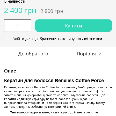
В наявності
2 400 грн
2 800 грн
Купити
Ввійти
для відображення накопичувальної знижки
%
До обраного
Порівняти
Опис
Кератин для волосся Beneliss Coffee Force
Кератин для волосся Beneliss Coffee Force - інноваційний продукт з високою
силою випрямлення, розроблений спеціально для тих, хто має афро-
завиток, сильні кучері або щільне та жорстке натуральне волосся. Цей
кератин модифікує структуру волосся, забезпечуючи ідеальне
випрямлення та створюючи на поверхні кожного пасма щільну, товсту
захисну плівку, яка забезпечує інтенсивний блиск.
афро-завиток, сильні кучері, щільне та жорстке
Тип волосся: