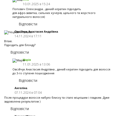
10.01.2025 в 15:24
Попович Олександра , даний кератин підходить
для афро-завитка, сильних кучерів, щільного та жорсткого
натурального волосся)
Відповісти
Овсійчук Анастасия Андріївна
14.11.2024 в 17:11
Вітаю.
Підходить для блонду?
Відповісти
Марія
11.01.2025 в 13:06
Овсійчук Анастасия Андріївна , даний кератин підходить для волосся
до 3-го ступеня пошкодження
Відповісти
Ангеліна
07.11.2024 в 07:04
Після процедури волосся набуло блиску та стало міцнішим і гладким. Дуже
задоволена результатом )
Відповісти