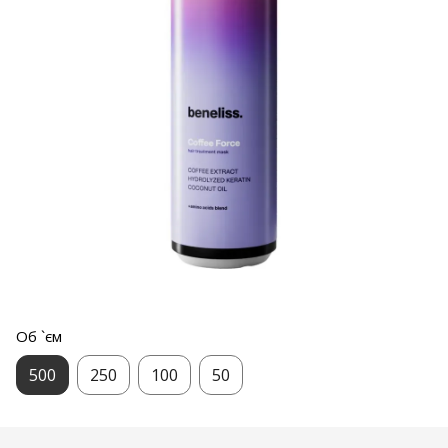
Об `єм
500
250
100
50