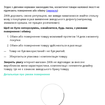
Згідно з діючими нормами законодавства, косметичні товари належної якості не
підлягають поверненню або обміну (
джерело
)
ZAYA дорожить своєю репутацією, ми завжди намагаємося знайти спільну
мову з покупцями в разі виявлення заводського дефекту (наприклад,
зламалася кришка, не працює розпилювач).
Щоб не було непорозумінь, ознайомтеся, будь ласка, з умовами
повернення і обміну.
Обмін або повернення товару можливий протягом 14 днів з моменту
покупки.
Обмiн або повернення товару здійснюється в разі якщо:
Товар не був використаний і не був ужитий;
Зберiгається упаковка і комплектація товару.
інтернет-магазин ZAYA не відповідає за внесені
Зверніть увагу
виробником зміни характеристики, комплектації і елементи дизайну
товару. Це не є ознакою заводського браку товару.
Детальніше про умови повернення