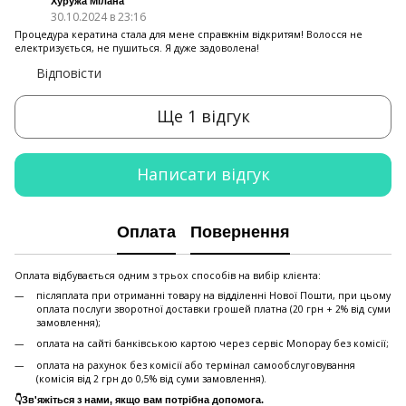
Хуружа Мілана
30.10.2024 в 23:16
Процедура кератина стала для мене справжнім відкритям! Волосся не
електризується, не пушиться. Я дуже задоволена!
Відповісти
Ще 1 відгук
Написати відгук
Оплата
Повернення
Оплата відбувається одним з трьох способів на вибір клієнта:
післяплата при отриманні товару на відділенні Нової Пошти, при цьому
оплата послуги зворотної доставки грошей платна (20 грн + 2% від суми
замовлення);
оплата на сайті банківською картою через сервіс Monopay без комісії;
оплата на рахунок без комісії або термінал самообслуговування
(комісія від 2 грн до 0,5% від суми замовлення).
👇Зв'яжіться з нами, якщо вам потрібна допомога.