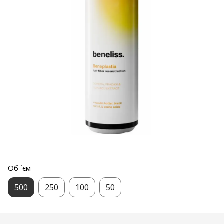
Об `єм
500
250
100
50