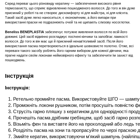
Серед переваг цього різновиду кератину — забезпечення високого рівня
термозахисту, що сприяє відновленню пошкодженого волосся. До того ж він дуже
приємний у роботі та не створює дискомфорту ні для майстра, ні для клієнта.
Такий засіб дуже легко наноситься, є економічним, а його випари при
використанні праски не подразнюють очей та не щипають слизову носоглотки.
Beneliss BENEPLASTIA
забезпечує потужне живлення волосся по всій його
довжині. Цей засіб відмінно розгладжує посічені кінчики та запобігає ламкості
волосся. До того ж він має ще й приємний ненав'язливий засіб. Після його
використання пасма перетворюються в ідеальне шовковисте полотно. Отже, всі
переваги такого засобу роблять його гарним вибором для кожної дівчини, яка
прагне надати своїм локонам неймовірного ефекту та забезпечити їм захист від
пошкоджень.
Інструкція
Інструкція:
Ретельно промийте пасма. Використовуйте ШГО — шампунь 
Промокніть локони рушником, потім просушіть повністю ф
Струсіть гарно пляшку з кератином для однорідності продук
Прочешіть пасма дрібним гребінцем, щоб засіб гарно розп
Візьміть фен та виставте його на прохолодний або ледь т
Розділіть пасма на зони та пропрасуйте по черзі праскою д
Змийте кератин, використовуючи м'який шампунь (найліпш