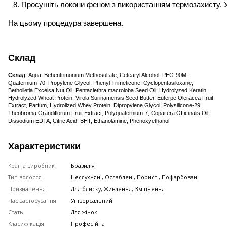
Просушіть локони феном з використанням термозахисту. У
На цьому процедура завершена.
Склад
Склад
: Aqua, Behentrimonium Methosulfate, Cetearyl Alcohol, PEG-90M,
Quaternium-70, Propylene Glycol, Phenyl Trimeticone, Cyclopentasiloxane,
Betholletia Excelsa Nut Oil, Pentaclethra macroloba Seed Oil, Hydrolyzed Keratin,
Hydrolyzed Wheat Protein, Virola Surinamensis Seed Butter, Euterpe Oleracea Fruit
Extract, Parfum, Hydrolized Whey Protein, Dipropylene Glycol, Polysilicone-29,
Theobroma Grandiflorum Fruit Extract, Polyquaternium-7, Copaifera Officinalis Oil,
Dissodium EDTA, Citric Acid, BHT, Ethanolamine, Phenoxyethanol.
Характеристики
Країна виробник
Бразилія
Тип волосся
Неслухняні, Ослаблені, Пористі, Пофарбовані
Призначення
Для блиску, Живлення, Зміцнення
Час застосування
Універсальний
Стать
Для жінок
Класифікація
Професійна