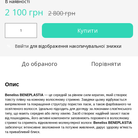
В наявності
2 100 грн
2 800 грн
Купити
Ввійти
для відображення накопичувальної знижки
%
До обраного
Порівняти
Опис
Beneliss BENEPLASTIA
— це середній за рівнем сили кератин, який створює
товсту плівку на кожному волосяному стрижню. Завдяки цьому відбувається
випрямлення та покращення структуру пористих пасм, а також фарбованого чи
освітленого волосся. Ідеально підходить для догляду за локонами слов'янського
типу, що мають середню або легку хвилю. Засіб створює надійний захист пасм
від пошкоджень, його активні компоненти заповнюють порожнечі в волосяному
стрижні та сприяють відновленню молекулярної вологи.
Beneliss BENEPLASTIA
забезпечує інтенсивне зволоження та потужне живлення, дарує здорову м'якість
та привабливий блиск.