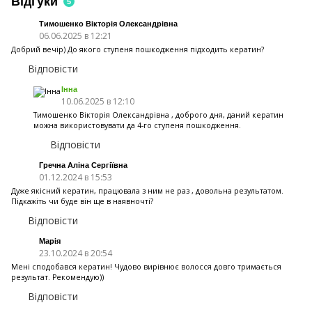
Відгуки
5
Тимошенко Вікторія Олександрівна
06.06.2025 в 12:21
Добрий вечір) До якого ступеня пошкодження підходить кератин?
Відповісти
Інна
10.06.2025 в 12:10
Тимошенко Вікторія Олександрівна , доброго дня, даний кератин
можна використовувати да 4-го ступеня пошкодження.
Відповісти
Гречна Аліна Сергіївна
01.12.2024 в 15:53
Дуже якісний кератин, працювала з ним не раз , довольна результатом.
Підкажіть чи буде він ще в наявночті?
Відповісти
Марія
23.10.2024 в 20:54
Мені сподобався кератин! Чудово вирівнює волосся довго тримається
результат. Рекомендую))
Відповісти