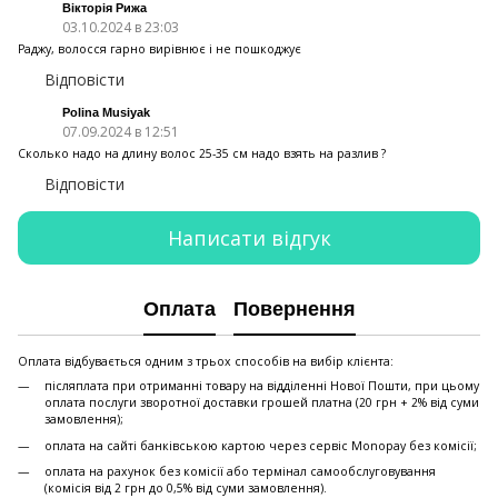
Вікторія Рижа
03.10.2024 в 23:03
Раджу, волосся гарно вирівнює і не пошкоджує
Відповісти
Polina Musiyak
07.09.2024 в 12:51
Сколько надо на длину волос 25-35 см надо взять на разлив ?
Відповісти
Написати відгук
Оплата
Повернення
Оплата відбувається одним з трьох способів на вибір клієнта:
післяплата при отриманні товару на відділенні Нової Пошти, при цьому
оплата послуги зворотної доставки грошей платна (20 грн + 2% від суми
замовлення);
оплата на сайті банківською картою через сервіс Monopay без комісії;
оплата на рахунок без комісії або термінал самообслуговування
(комісія від 2 грн до 0,5% від суми замовлення).