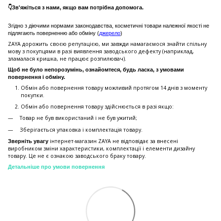
👇Зв'яжіться з нами, якщо вам потрібна допомога.
Згідно з діючими нормами законодавства, косметичні товари належної якості не
підлягають поверненню або обміну (
джерело
)
ZAYA дорожить своєю репутацією, ми завжди намагаємося знайти спільну
мову з покупцями в разі виявлення заводського дефекту (наприклад,
зламалася кришка, не працює розпилювач).
Щоб не було непорозумінь, ознайомтеся, будь ласка, з умовами
повернення і обміну.
Обмін або повернення товару можливий протягом 14 днів з моменту
покупки.
Обмiн або повернення товару здійснюється в разі якщо:
Товар не був використаний і не був ужитий;
Зберiгається упаковка і комплектація товару.
інтернет-магазин ZAYA не відповідає за внесені
Зверніть увагу
виробником зміни характеристики, комплектації і елементи дизайну
товару. Це не є ознакою заводського браку товару.
Детальніше про умови повернення