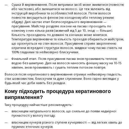
Сушка й вирівнювання. Після витримки засіб може змиватися (повністю
або частково), або залишатися на волоссі. Це теж залежить від
інструкцій виробника та особливостей волосся. Потім волосся
повністю висушується феном (на холодному або теплому режимі
обдуву). Далі настає етап безпосереднього вирівнювання —
прасування. Майстер розділяє локони на пасма і проходить по
кожному з них кілька разів (зазвичай від 5 до 10, іноді — більше).
Кількість проходжень по довжині та кінчиках може мінятися.
Температура вирівнювача та кількість проходів обираються майстром,
що орієнтується на стан волосся. Прасування сприяє закріпленню
кератина всередині структури волосся, завдяки чому пасма стають на
100% гладкими та неймовірно блискучими.
Фінальний етап. Після прасування пасма знов промивають теплою
водою без шампуню. Далі на волосся наносять фінішну маску на 10-15
хвилин, знов промивають і сушать теплим потоком повітря.
Волосся після кератинового вирівнювання отримує неймовірну гладкість,
стає шовковистим, блискучим та дуже слухняним. Воно гарно виглядає у
будь-який час доби навіть без укладки.
Кому підходить процедура кератинового
випрямлення?
Таку процедуру найчастіше рекомендують:
власницям натурального волосся, що схильне до появи надмірної
пухнастості у вологу погоду;
власницям кучерів різного ступеня кучерявості — від легких хвиль до
пружних етнічних кучерів;