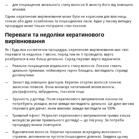
для покращення загального стану волосся й захисту його від зовнішніх
впливів.
Однак кератинове вирівнювання може бути не корисним для власниць
тонких або дуже ослаблених та пошкоджених пасм. Адже у такому випадку
процедура може тільки погіршити стан локонів.
Переваги та недоліки кератинового
вирівнювання
Як і будь-яка косметична процедура, кератинове вирівнювання має свої
переваги та недоліки. І звісно, перед тим як її проводити, варто
розібратися в них більш детально. Серед переваг варто відзначити:
Реальне покращення візуального стану волосся. Локони стають
ідеально прямими, неймовірно гарно блищать, виглядають справді
доглянутими.
Захист від зовнішніх факторів. Кератин огортає волосся тонкою
захисною плівкою. Вона мінімізує негативний вплив вологи,
ультрафіолету, забруднень, токсинів тощо.
Зручність у догляді. Після кератинового випрямлення локони не
потребують укладки, вони завжди виглядають ідеально. Це дуже вагома
перевага для дівчат, яким важливо завжди виглядати на 100%.
Тривалий ефект. Результат кератинового випрямлення триває кілька
місяців (за умови правильного догляду) — до пів року. За потреби
процедуру можна повторити.
Відновлення волосся. Кератин проникає всередину волосяного
стрижня, заповнюючи пустоти (пошкоджені ділянки). Завдяки цьому