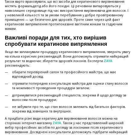
Також варто враховувати, що всі засоби для кератинового вирівнювання
містять формальдегід або його похідні. Ці речовини випаровуються у
навколишнє середовище під час використання вирівнювача для волосся. І
у невеликій кількості та за умови перебування у добре провітрюваному
приміщенні — це безпечно для здоров'я. Проте саме через цей факт
кератинове випрямлення протипоказане вагітним жінкам та годуючим
мамам.
Важливі поради для тих, хто вирішив
спробувати кератинове випрямлення
Якщо ви запланували процедуру кератинового випрямлення, зверніть увагу
на кілька корисних рекомендацій. Вони допоможуть отримати найкращий
результат та водночас зберегти здоров'я локонів. Експерти
ZAYA
рекомендують:
обирати перевірений салон та професійного майстра, що має
відповідний досвід;
отримати попередню консультацію майстра для оцінки стану волосся
та можливості проведення процедури загалом;
дотримуватися рекомендацій спеціаліста, зокрема й щодо догляду за
волоссям після процедури;
не забувати про те, що стан волосся залежить від багатьох факторів,
зокрема від зовнішніх та внутрішніх.
А придбати різні види кератину для вирівнювання волосся можна на
сторінках інтернет-магазину
. Також у нас представлений широкий
ZAYA
вибір професійних засобів по догляду за локонами після кератинового
вирівнювання. Досвідчені консультанти допоможуть підібрати найкращий