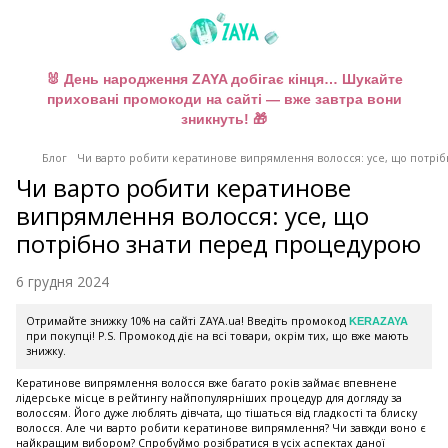
🐰 День народження ZAYA добігає кінця… Шукайте
приховані промокоди на сайті — вже завтра вони
зникнуть! 🎁
Блог
Чи варто робити кератинове випрямлення волосся: усе, що потрі
Чи варто робити кератинове
випрямлення волосся: усе, що
потрібно знати перед процедурою
6 грудня 2024
Отримайте знижку 10% на сайті ZAYA.ua! Введіть промокод
KERAZAYA
при покупці! P.S. Промокод діє на всі товари, окрім тих, що вже мають
знижку.
Кератинове випрямлення волосся вже багато років займає впевнене
лідерське місце в рейтингу найпопулярніших процедур для догляду за
волоссям. Його дуже люблять дівчата, що тішаться від гладкості та блиску
волосся. Але чи варто робити кератинове випрямлення? Чи завжди воно є
найкращим вибором? Спробуймо розібратися в усіх аспектах даної