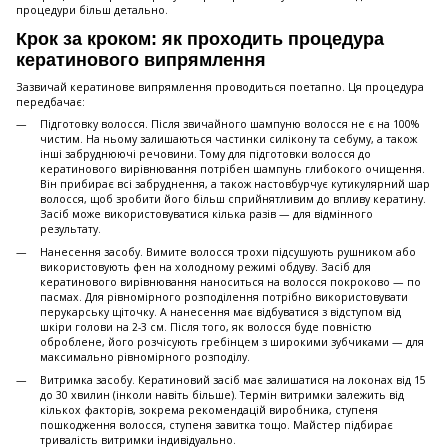
процедури більш детально.
Крок за кроком: як проходить процедура
кератинового випрямлення
Зазвичай кератинове випрямлення проводиться поетапно. Ця процедура
передбачає:
Підготовку волосся. Після звичайного шампуню волосся не є на 100%
чистим. На ньому залишаються частинки силікону та себуму, а також
інші забруднюючі речовини. Тому для підготовки волосся до
кератинового вирівнювання потрібен шампунь глибокого очищення.
Він прибирає всі забруднення, а також настовбурчує кутикулярний шар
волосся, щоб зробити його більш сприйнятливим до впливу кератину.
Засіб може використовуватися кілька разів — для відмінного
результату.
Нанесення засобу. Вимите волосся трохи підсушують рушником або
використовують фен на холодному режимі обдуву. Засіб для
кератинового вирівнювання наноситься на волосся покроково — по
пасмах. Для рівномірного розподілення потрібно використовувати
перукарську щіточку. А нанесення має відбуватися з відступом від
шкіри голови на 2-3 см. Після того, як волосся буде повністю
оброблене, його розчісують гребінцем з широкими зубчиками — для
максимально рівномірного розподілу.
Витримка засобу. Кератиновий засіб має залишатися на локонах від 15
до 30 хвилин (інколи навіть більше). Термін витримки залежить від
кількох факторів, зокрема рекомендацій виробника, ступеня
пошкодження волосся, ступеня завитка тощо. Майстер підбирає
тривалість витримки індивідуально.