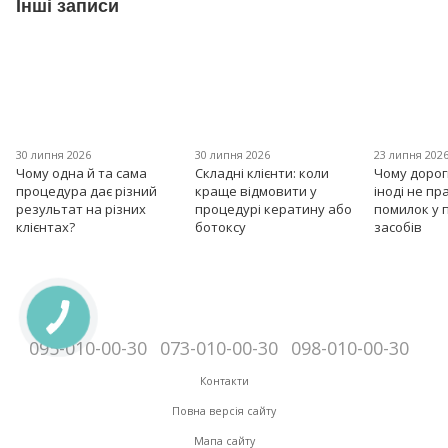
Інші записи
30 липня 2026
30 липня 2026
23 липня 202
Чому одна й та сама
Складні клієнти: коли
Чому дорог
процедура дає різний
краще відмовити у
іноді не пр
результат на різних
процедурі кератину або
помилок у 
клієнтах?
ботоксу
засобів
095-010-00-30
073-010-00-30
098-010-00-30
Контакти
Повна версія сайту
Мапа сайту