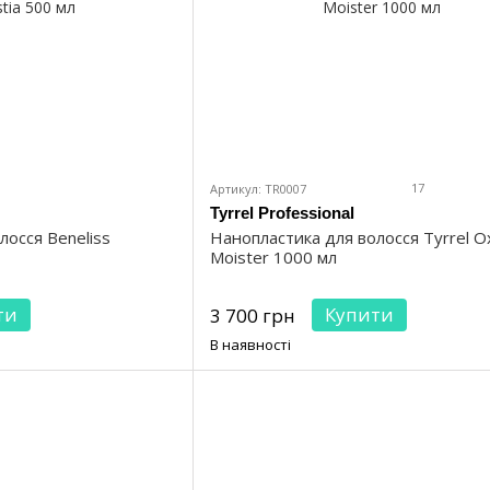
17
Артикул: TR0007
Tyrrel Professional
Нанопластика для волосся Tyrrel O
лосся Beneliss
Moister 1000 мл
Купити
ти
3 700 грн
В наявності