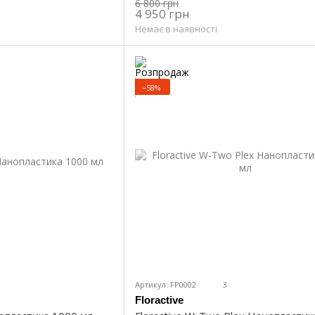
6 800 грн
4 950 грн
Немає в наявності
−58%
Артикул: FP0002
3
Floractive