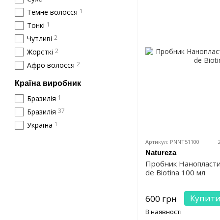
1
Темне волосся
1
Тонкі
2
Чутливі
2
Жорсткі
2
Афро волосся
Країна виробник
1
Бразилія
37
Бразилія
1
Україна
Артикул: PNNT51100
Natureza
Пробник Нанопласт
de Biotina 100 мл
Купит
600 грн
В наявності