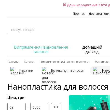
Перейти до основного контенту
🐰 День народження ZAYA д
Про нас
Доставка і опл
Випрямлення і відновлення
Домашній
волосся
догляд
Головна
Каталог
Випрямлення і відновлення волосся
Нанопласт
Кератин
Ботекс для волосся
Нано
Нанопластика для волосся
Ціна, грн
Від Ціна, грн
До Ціна, грн
ОК