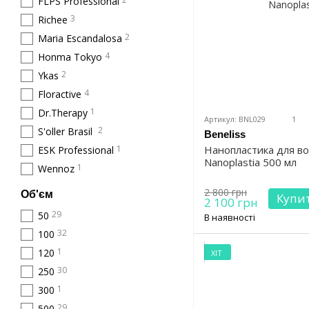
FLPS Professional
3
Richee
2
Maria Escandalosa
4
Honma Tokyo
2
Ykas
4
Floractive
1
Dr.Therapy
Артикул: BNL029
1
2
S'oller Brasil
Beneliss
1
Нанопластика для во
ESK Professional
Nanoplastia 500 мл
1
Wennoz
2 800 грн
Об'єм
Купи
2 100 грн
29
50
В наявності
32
100
1
120
ХІТ
30
250
1
300
29
500