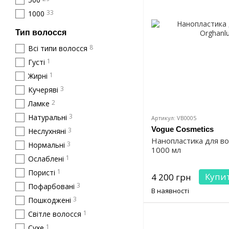
33
1000
Тип волосся
8
Всі типи волосся
1
Густі
1
Жирні
3
Кучеряві
2
Ламке
3
Натуральні
Артикул: VB0005
Vogue Cosmetics
3
Неслухняні
Нанопластика для во
3
Нормальні
1000 мл
1
Ослаблені
1
Пористі
Купи
4 200 грн
3
Пофарбовані
В наявності
3
Пошкоджені
1
Світле волосся
1
Сухе