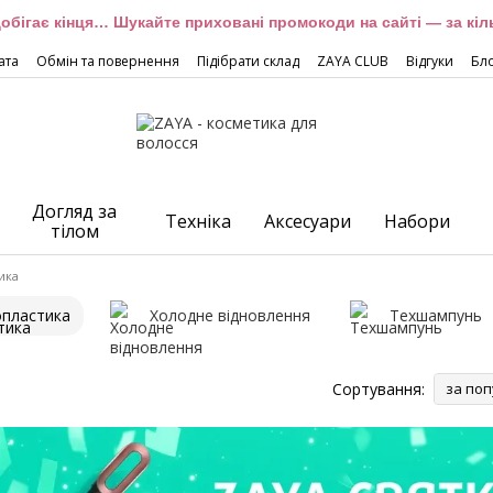
обігає кінця… Шукайте приховані промокоди на сайті — за кіль
ата
Обмін та повернення
Підібрати склад
ZAYA CLUB
Відгуки
Бл
Догляд за
Техніка
Аксесуари
Набори
тілом
ика
пластика
Холодне відновлення
Техшампунь
Сортування:
за поп