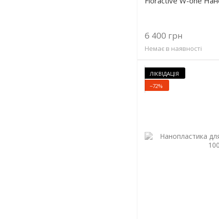
Floractive W-one На
6 400 грн
Немає в наявності
ЛІКВІДАЦІЯ
−72%