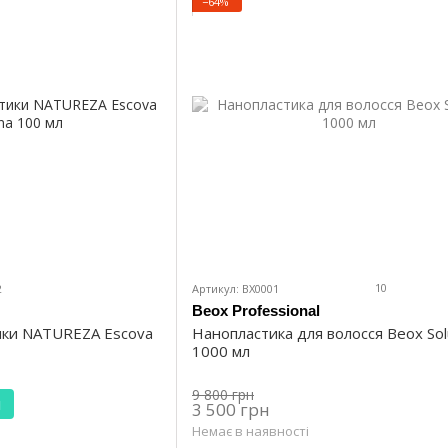
−64%
10
2
Артикул: BX0001
Beox Professional
Нанопластика для волосся Beox Sol
ики NATUREZA Escova
1000 мл
9 800 грн
и
3 500 грн
Немає в наявності