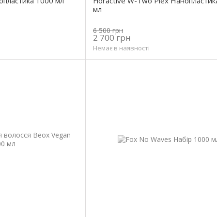
нопластика 1000 мл
Floractive W-Two Plex Нанопластик
мл
6 500 грн
2 700 грн
Немає в наявності