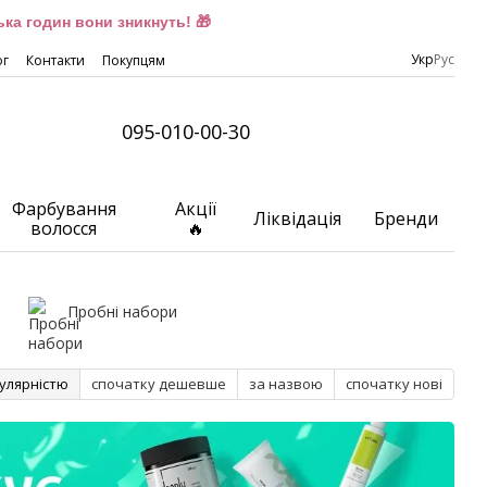
ка годин вони зникнуть! 🎁
Укр
Рус
ог
Контакти
Покупцям
095-010-00-30
Фарбування
Акції
Ліквідація
Бренди
волосся
🔥
Пробні набори
улярністю
спочатку дешевше
за назвою
спочатку нові