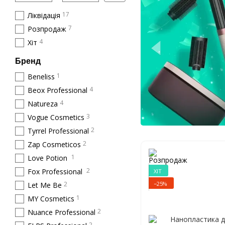
17
Ліквідація
7
Розпродаж
4
Хіт
Бренд
1
Beneliss
4
Beox Professional
4
Natureza
3
Vogue Cosmetics
2
Tyrrel Professional
2
Zap Cosmeticos
1
Love Potion
2
Fox Professional
ХІТ
−25%
2
Let Me Be
1
MY Cosmetics
2
Nuance Professional
2