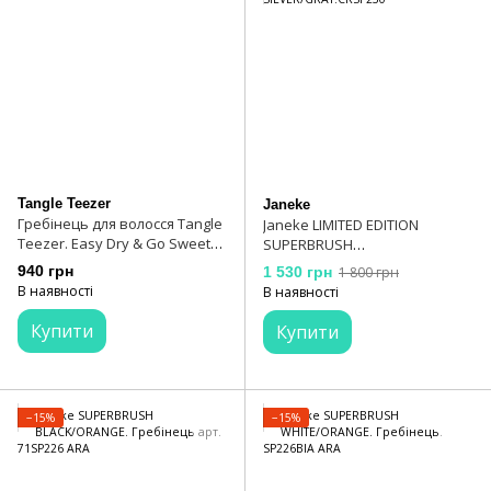
Tangle Teezer
Janeke
Гребінець для волосся Tangle
Janeke LIMITED EDITION
Teezer. Easy Dry & Go Sweet
SUPERBRUSH
Pea
SILVER/GRAY.CRSP230
940 грн
1 530 грн
1 800 грн
В наявності
В наявності
Купити
Купити
−15%
−15%