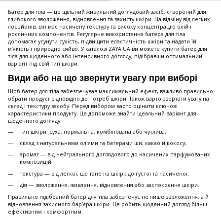
Батер для тіла — це щільний живильний доглядовий засіб, створений для
глибокого зволоження, відновлення та захисту шкіри. На відміну від легких
лосьйонів, він має насичену текстуру та високу концентрацію олій і
рослинних компонентів. Регулярне використання батера для тіла
допомагає усунути сухість, підвищити еластичність шкіри та надати їй
м’якість і природне сяйво. У каталозі ZAYA.UA ви можете купити батер для
тіла для щоденного або інтенсивного догляду, підібравши оптимальний
варіант під свій тип шкіри.
Види або на що звернути увагу при виборі
Щоб батер для тіла забезпечував максимальний ефект, важливо правильно
обрати продукт відповідно до потреб шкіри. Також варто звертати увагу на
склад і текстуру засобу. Перед вибором варто оцінити ключові
характеристики продукту. Це допоможе знайти ідеальний варіант для
щоденного догляду:
тип шкіри: суха, нормальна, комбінована або чутлива;
склад з натуральними оліями та батерами ши, какао й кокосу;
аромат — від нейтрального доглядового до насичених парфумованих
композицій;
текстура — від легкої, що тане на шкірі, до густої та насиченої;
дія — зволоження, живлення, відновлення або заспокоєння шкіри.
Правильно підібраний батер для тіла забезпечує не лише зволоження, а й
відновлення захисного бар’єра шкіри. Це робить щоденний догляд більш
ефективним і комфортним.