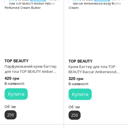
TOP BEAUTY
TOP BEAUTY
Парфумований крем баттер
Крем-баттер для тіла TOP
для тіла TOP BEAUTY Amber
BEAUTY Baccar Amberwood
Palace Perfumed Cream Butter
Body Butter Cream
420 грн
320 грн
В наявності
В наявності
Купити
Купити
Об `єм
Об `єм
250
250