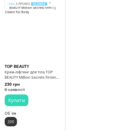
З ПРОМО
−15%
GLOW15
TOP BEAUTY
Крем-ліфтинг для тіла TOP
BEAUTY Million Secrets Firming
Cream For Body
230 грн
В наявності
Купити
Об `єм
200