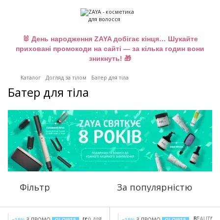
🐰 День народження ZAYA добігає кінця… Шукайте
приховані промокоди на сайті — за кілька годин вони
зникнуть! 🎁
Каталог
Догляд за тілом
Батер для тіла
Батер для тіла
Фільтр
За популярністю
З ПРОМО
З ПРОМО
−15%
GLOW15
−15%
GLOW15