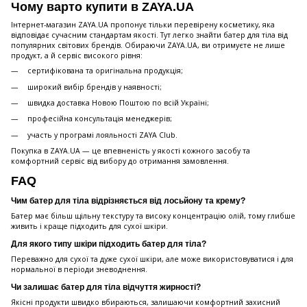
Чому варто купити в ZAYA.UA
Інтернет-магазин ZAYA.UA пропонує тільки перевірену косметику, яка
відповідає сучасним стандартам якості. Тут легко знайти батер для тіла від
популярних світових брендів. Обираючи ZAYA.UA, ви отримуєте не лише
продукт, а й сервіс високого рівня:
сертифікована та оригінальна продукція;
широкий вибір брендів у наявності;
швидка доставка Новою Поштою по всій Україні;
професійна консультація менеджерів;
участь у програмі лояльності ZAYA Club.
Покупка в ZAYA.UA — це впевненість у якості кожного засобу та
комфортний сервіс від вибору до отримання замовлення.
FAQ
Чим батер для тіла відрізняється від лосьйону та крему?
Батер має більш щільну текстуру та високу концентрацію олій, тому глибше
живить і краще підходить для сухої шкіри.
Для якого типу шкіри підходить батер для тіла?
Переважно для сухої та дуже сухої шкіри, але може використовуватися і для
нормальної в періоди зневоднення.
Чи залишає батер для тіла відчуття жирності?
Якісні продукти швидко вбираються, залишаючи комфортний захисний