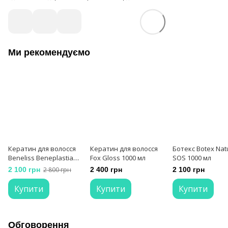
Ми рекомендуємо
Кератин для волосся
Кератин для волосся
Ботекс Botex Nat
Beneliss Beneplastia
Fox Gloss 1000 мл
SOS 1000 мл
500 мл
2 100 грн
2 800 грн
2 400 грн
2 100 грн
Купити
Купити
Купити
Обговорення