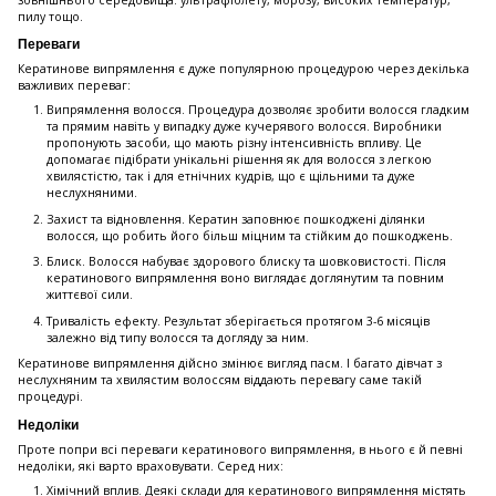
пилу тощо.
Переваги
Кератинове випрямлення є дуже популярною процедурою через декілька
важливих переваг:
Випрямлення волосся. Процедура дозволяє зробити волосся гладким
та прямим навіть у випадку дуже кучерявого волосся. Виробники
пропонують засоби, що мають різну інтенсивність впливу. Це
допомагає підібрати унікальні рішення як для волосся з легкою
хвилястістю, так і для етнічних кудрів, що є щільними та дуже
неслухняними.
Захист та відновлення. Кератин заповнює пошкоджені ділянки
волосся, що робить його більш міцним та стійким до пошкоджень.
Блиск. Волосся набуває здорового блиску та шовковистості. Після
кератинового випрямлення воно виглядає доглянутим та повним
життєвої сили.
Тривалість ефекту. Результат зберігається протягом 3-6 місяців
залежно від типу волосся та догляду за ним.
Кератинове випрямлення дійсно змінює вигляд пасм. І багато дівчат з
неслухняним та хвилястим волоссям віддають перевагу саме такій
процедурі.
Недоліки
Проте попри всі переваги кератинового випрямлення, в нього є й певні
недоліки, які варто враховувати. Серед них:
Хімічний вплив. Деякі склади для кератинового випрямлення містять