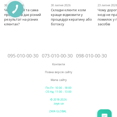
30 липня 2026
30 липня 2026
23 липня 202
Чому одна й та сама
Складні клієнти: коли
Чому дорог
процедура дає різний
краще відмовити у
іноді не пр
результат на різних
процедурі кератину або
помилок у 
клієнтах?
ботоксу
засобів
095-010-00-30
073-010-00-30
098-010-00-30
Контакти
Повна версія сайту
Мапа сайту
Пн-Пт: 10:00 - 18:00
Сб-Нд: 11:00 - 13:00
© 2018-2026
zaya.ua
ZAYA GLOBAL