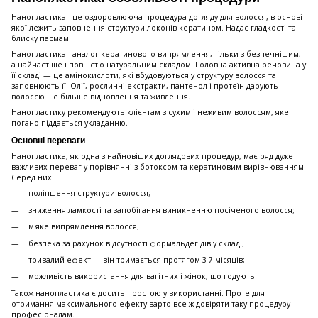
Нанопластика - це оздоровлююча процедура догляду для волосся, в основі
якої лежить заповнення структури локонів кератином. Надає гладкості та
блиску пасмам.
Нанопластика - аналог кератинового випрямлення, тільки з безпечнішим,
а найчастіше і повністю натуральним складом. Головна активна речовина у
її складі — це амінокислоти, які вбудовуються у структуру волосся та
заповнюють її. Олії, рослинні екстракти, пантенол і протеїн дарують
волоссю ще більше відновлення та живлення.
Нанопластику рекомендують клієнтам з сухим і неживим волоссям, яке
погано піддається укладанню.
Основні переваги
Нанопластика, як одна з найновіших доглядових процедур, має ряд дуже
важливих переваг у порівнянні з ботоксом та кератиновим вирівнюванням.
Серед них:
поліпшення структури волосся;
зниження ламкості та запобігання виникненню посіченого волосся;
м'яке випрямлення волосся;
безпека за рахунок відсутності формальдегідів у складі;
тривалий ефект — він тримається протягом 3-7 місяців;
можливість використання для вагітних і жінок, що годують.
Також нанопластика є досить простою у використанні. Проте для
отримання максимального ефекту варто все ж довіряти таку процедуру
професіоналам.