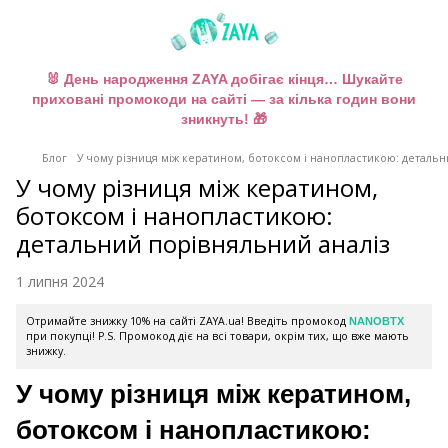
🐰 День народження ZAYA добігає кінця… Шукайте
приховані промокоди на сайті — за кілька годин вони
зникнуть! 🎁
Блог
У чому різниця між кератином, ботоксом і нанопластикою: детальн
У чому різниця між кератином,
ботоксом і нанопластикою:
детальний порівняльний аналіз
1 липня 2024
Отримайте знижку 10% на сайті ZAYA.ua! Введіть промокод
NANOBTX
при покупці! P.S. Промокод діє на всі товари, окрім тих, що вже мають
знижку.
У чому різниця між кератином,
ботоксом і нанопластикою: