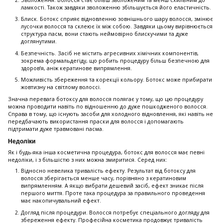
Зволоження. Волосся стає більш зволоженим та менш схильним до
ламкості. Також завдяки зволоженню збільшується його еластичність.
Блиск. Ботокс сприяє відновленню зовнішнього шару волосся, змінює
лусочки волосся та склеює їх між собою. Завдяки цьому вирівнюється
структура пасм, вони стають неймовірно блискучими та дуже
доглянутими.
Безпечність. Засіб не містить агресивних хімічних компонентів,
зокрема формальдегіду, що робить процедуру більш безпечною для
здоров’я, аніж кератинове випрямлення.
Можливість збереження та корекції кольору. Ботокс може прибирати
жовтизну на світлому волоссі.
Значна перевага ботоксу для волосся полягає у тому, що цю процедуру
можна проводити навіть по відношенню до дуже пошкодженого волосся.
Справа в тому, що існують засоби для холодного відновлення, які навіть не
передбачають використання праски для волосся і допомагають
підтримати дуже травмовані пасма.
Недоліки
Як і будь-яка інша косметична процедура, ботокс для волосся має певні
недоліки, і з більшістю з них можна змиритися. Серед них:
Відносно невелика тривалість ефекту. Результат від ботоксу для
волосся зберігається менше часу, порівняно з кератиновим
випрямленням. А якщо вибрати дешевий засіб, ефект зникає після
першого миття. Проте така процедура за правильного проведення
має накопичувальний ефект.
Догляд після процедури. Волосся потребує спеціального догляду для
збереження ефекту. Професійна косметика продовжує тривалість