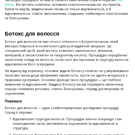
Також для середньої та навіть сильної хвилі можна обрати кератин
Fox
. Він містить комплекс активних компонентів (масел, екстрактів,
Gloss
білків та жирів), завдяки яким пасма не тільки вирівнюються, а й
відновлюються, стають зволоженими, гладкими, неймовірно еластичними
та блискучими.
Ботокс для волосся
Ботокс для волосся не має нічого спільного з ботулотоксином, який
використовується в косметології для розгладження зморшок. Це
спеціальний засіб, який містить комплекс амінокислот, вітамінів,
мінералів, а також колаген та гіалуронову кислоту. Процедура передбачає
нанесення складу на волосся, після чого він проникає в структуру волосся,
відновлюючи його зсередини.
На відміну від кератину, основна задача ботоксу полягає не у вирівнюванні
пасм (він також дещо випрямляє хвилястість, проте не здатен впоратися з
пружними кучерями). Основна функція такої процедури — це глибоке
живлення та відновлення. Завдяки ботоксу пасма отримують величезну
порцію поживних речовин, стають блискучими, справді доглянутими та
слухняними.
Переваги
Ботокс для волосся — одна з найпопулярніших доглядових процедур.
Серед її переваг:
Відновлення структури волосся. Процедура значно покращує стан
пошкоджених пасм, заповнюючи порожнини та відновлюючи їх
структуру.