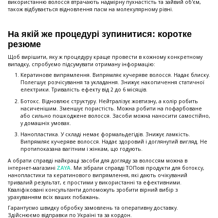
використанню волосся втрачають надмірну пухнастість та зайвий об'єм,
також відбувається відновлення пасм на молекулярному рівні.
На якій же процедурі зупинитися: коротке
резюме
Щоб вирішити, яку ж процедуру краще провести в кожному конкретному
випадку, спробуємо підсумувати отриману інформацію:
Кератинове випрямлення. Випрямляє кучеряве волосся. Надає блиску.
Полегшує розчісування та укладання. Знижує накопичення статичної
електрики. Тривалість ефекту від 2 до 6 місяців.
Ботокс. Відновлює структуру. Нейтралізує жовтизну, а колір робить
насиченішим. Зменшує пористість. Можна робити на пофарбоване
або сильно пошкоджене волосся. Засоби можна наносити самостійно,
у домашніх умовах.
Нанопластика. У складі немає формальдегідів. Знижує ламкість.
Випрямляє кучеряве волосся. Надає здоровий і доглянутий вигляд. Не
протипоказана вагітним і жінкам, що годують.
А обрати справді найкращі засоби для догляду за волоссям можна в
інтернет-магазині
. Ми зібрали справді ТОПові продукти для ботоксу,
ZAYA
нанопластики та кератинового випрямлення, які дають очікуваний
тривалий результат, є простими у використанні та ефективними.
Кваліфіковані консультанти допоможуть зробити вірний вибір з
урахуванням всіх ваших побажань.
Гарантуємо швидку обробку замовлень та оперативну доставку.
Здійснюємо відправки по Україні та за кордон.