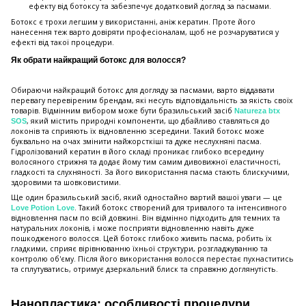
ефекту від ботоксу та забезпечує додатковий догляд за пасмами.
Ботокс є трохи легшим у використанні, аніж кератин. Проте його
нанесення теж варто довіряти професіоналам, щоб не розчаруватися у
ефекті від такої процедури.
Як обрати найкращий ботокс для волосся?
Обираючи найкращий ботокс для догляду за пасмами, варто віддавати
перевагу перевіреним брендам, які несуть відповідальність за якість своїх
товарів. Відмінним вибором може бути бразильський засіб
Natureza btx
, який містить природні компоненти, що дбайливо ставляться до
SOS
локонів та сприяють їх відновленню зсередини. Такий ботокс може
буквально на очах змінити найжорсткіші та дуже неслухняні пасма.
Гідролізований кератин в його складі проникає глибоко всередину
волосяного стрижня та додає йому тим самим дивовижної еластичності,
гладкості та слухняності. За його використання пасма стають блискучими,
здоровими та шовковистими.
Ще один бразильський засіб, який одностайно вартий вашої уваги — це
. Такий ботокс створений для тривалого та інтенсивного
Love Potion Love
відновлення пасм по всій довжині. Він відмінно підходить для темних та
натуральних локонів, і може посприяти відновленню навіть дуже
пошкодженого волосся. Цей ботокс глибоко живить пасма, робить їх
гладкими, сприяє вірівнюванню їхньої структури, розгладжуванню та
контролю об'єму. Після його використання волосся перестає пухнаститись
та сплутуватись, отримує дзеркальний блиск та справжню доглянутість.
Нанопластика: особливості процедури