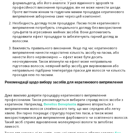
формальдегід, або його аналоги. У разі відмінного здоров'я та
професійності виконання процедури, він не може нанести шкоди.
Проте вагітним жінкам та годуючим мамам процедура кератинового
випрямлення заборонена саме через цей компонент.
Необхідність догляду після процедури. Пасма після кератинового
випрямлення потребують спеціального догляду без використання
сульфатів та агресивних мийних засобів. Вони допомагають
продовжити ефект процедури та забезпечують гарний догляд за
волоссям.
Важливість правильного виконання. Якщо під час кератинового
випрямлення нанести недостатню кількість засобу на пасма, або
нанести його нерівномірно — ефект може бути досить
неочікуванним. Також вплинути на ефект може неправильна
підготовка волосся, невірний вибір засобу для вирівнювання або
неправильно підібрана температура праски для волосся чи кількість
проходів нею по пасмам.
Рекомендації щодо вибору засобів для кератинового випрямлення
Дуже важливо довіряти процедуру кератинового випрямлення
професіоналам. Також рекомендується вибирати справді якісні засоби з
кератином. Наприклад,
відмінно впорається з
Beneliss Beneplastia
випрямленням волосся слов'янського типу, що має середню або легку
хвилю. Він гарно покращує структуру пористих пасм, а також може
використовуватися для випрямлення фарбованого чи освітленого волосся.
Такий засіб сприяє відновленню молекулярної вологи та запобігає
ламкості.