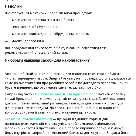
Недоліки
Що стосується можливих недоліків такої процедури:
можливе освітлення пасм на 1-2 тона;
зменшення об'єму локонів;
можливе пришвидшене забруднення волосся;
досить дорога ціна.
Для продовження тривалості ефекту після нанопластики теж
рекомендований спеціальний догляд.
Як обрати найкращі засоби для нанопластики?
Звісно, щоб знайти найліпші товари для нанопластики, варто обирати
якість, перевірену часом. Звертайте увагу на ті бренди, що спеціалізуються
саме на виготовленні професійних засобів по догляду за волоссям. Так ви
будете впевнені, що отримаєте саме те, що вам потрібно.
Наприклад засіб
містить у своєму
FGZ Professional Dr. Therapy Treatment
складі бромелайн — фермент, що міститься у ананасах. Такий компонент
здатен сприяти внутрішній регенерації пасм, завдяки чому їх структура
відновлюється зсередини. До того ж, цей засіб ще й гарно вирівнює
волосся, зокрема й завитки різного ступеня щільності.
— ще один відмінний варіант для
Let Me Be Protein Smoothing
нанопластики. Адже він містить унікальний комплекс амінокислот,
молочної кислоти й протеїнів, що не просто вирівнює пасма, а й дарує
йому внутрішнє здоров'я, інтенсивний блиск та доглянутість. Завдяки його