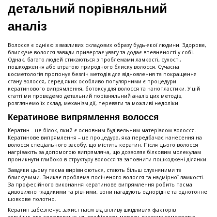
детальний порівняльний
аналіз
Волосся є однією з важливих складових образу будь-якої людини. Здорове,
блискуче волосся завжди привертає увагу та додає впевненості у собі.
Однак, багато людей стикаються з проблемами ламкості, сухості,
пошкодження або втратою природного блиску волосся. Сучасна
косметологія пропонує безліч методів для відновлення та покращення
стану волосся, серед яких особливо популярними є процедури
кератинового випрямлення, ботоксу для волосся та нанопластики. У цій
статті ми проведемо детальний порівняльний аналіз цих методів,
розглянемо їх склад, механізм дії, переваги та можливі недоліки.
Кератинове випрямлення волосся
Кератин – це білок, який є основним будівельним матеріалом волосся.
Кератинове випрямлення – це процедура, яка передбачає нанесення на
волосся спеціального засобу, що містить кератин. Після цього волосся
нагрівають за допомогою випрямляча, що дозволяє білковим молекулам
проникнути глибоко в структуру волосся та заповнити пошкоджені ділянки.
Завдяки цьому пасма вирівнюються, стають більш слухняними та
блискучими. Зникає проблема посіченого волосся та надмірної ламкості.
За професійного виконання кератинове випрямлення робить пасма
дивовижно гладикими та рівними, вони нагадують однорідне та однотонне
шовкове полотно.
Кератин забезпечує захист пасм від впливу шкідливих факторів
зовнішнього середовища: ультрафіолету, морозу, високих температур,