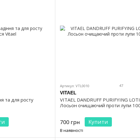
47
Артикул: VTL0010
VITAEL
ня та для росту
VITAEL DANDRUFF PURIFYING LOT
Лосьон очищаючий проти лупи 10
ти
Купити
700 грн
В наявності