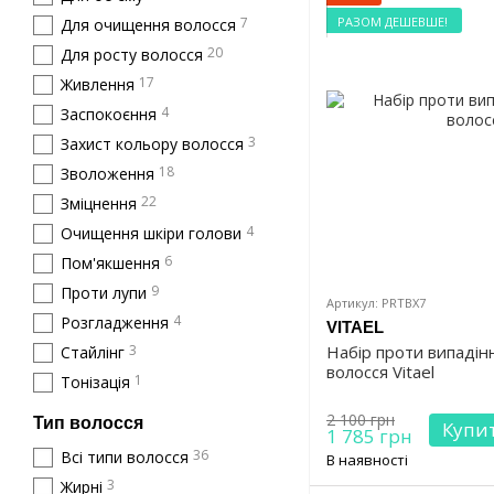
РАЗОМ ДЕШЕВШЕ!
7
Для очищення волосся
20
Для росту волосся
17
Живлення
4
Заспокоєння
3
Захист кольору волосся
18
Зволоження
22
Зміцнення
4
Очищення шкіри голови
6
Пом'якшення
9
Проти лупи
Артикул: PRTBX7
4
Розгладження
VITAEL
3
Набір проти випадін
Стайлінг
волосся Vitael
1
Тонізація
2 100 грн
Тип волосся
Купи
1 785 грн
36
Всі типи волосся
В наявності
3
Жирні