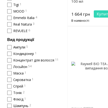
100 мл
1
Tigi
1
MOOD
Купи
1 664 грн
4
Emmebi Italia
В наявності
3
Real Natura
6
REVUELE
Вид продукції
5
Ампули
1
Кондиціонер
11
Концентрат для волосся
54
Лосьйон
1
Маска
1
Сироватка
1
Спрей
2
Тонік
1
Флюїд
2
Шампунь