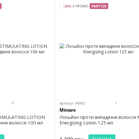
З ПРОМО
−20%
PARTY20
9
1
Артикул: MMR2
Mimare
STIMULATING LOTION
Лосьйон проти випадіння волосся 
ння волосся 100 мл
Energizing Lotion 125 мл
и
Купити