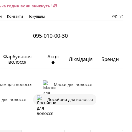
ка годин вони зникнуть! 🎁
Укр
Рус
ог
Контакти
Покупцям
095-010-00-30
Фарбування
Акції
Ліквідація
Бренди
волосся
🔥
зам для волосся
Маски для волосся
 для волосся
Лосьйони для волосся