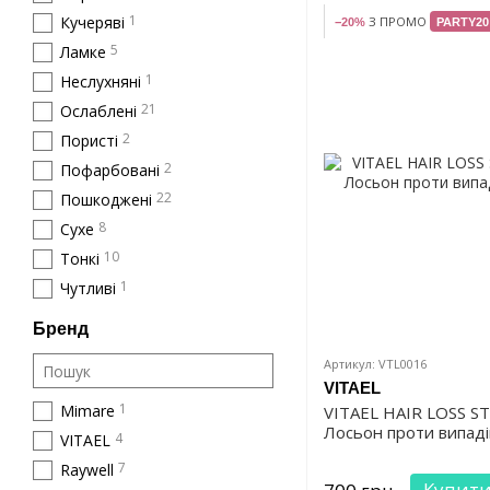
1
Кучеряві
З ПРОМО
−20%
PARTY20
5
Ламке
1
Неслухняні
21
Ослаблені
2
Пористі
2
Пофарбовані
22
Пошкоджені
8
Сухе
10
Тонкі
1
Чутливі
Бренд
Артикул: VTL0016
VITAEL
1
Mimare
VITAEL HAIR LOSS 
Лосьон проти випаді
4
VITAEL
7
Raywell
Купит