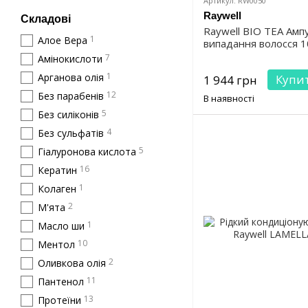
Артикул: RW0050
Raywell
Складові
Raywell BIO TEA Ампу
1
Алое Вера
випадання волосся 1
7
Амінокислоти
1
Арганова олія
Купи
1 944 грн
12
Без парабенів
В наявності
5
Без силіконів
4
Без сульфатів
5
Гіалуронова кислота
16
Кератин
1
Колаген
2
М'ята
1
Масло ши
10
Ментол
2
Оливкова олія
11
Пантенол
13
Протеїни