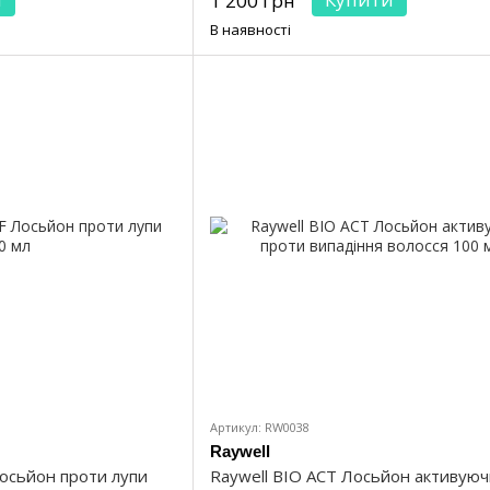
1 200 грн
В наявності
Артикул: RW0038
Raywell
осьйон проти лупи
Raywell BIO ACT Лосьйон активую