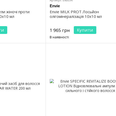
Артикул: EN0034
Envie
ли жіночі проти
Envie MILK PROT Лосьйон
0x10 мл
олігомінералізація 10x10 мл
ти
Купити
1 965 грн
В наявності