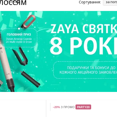
олоссям
Сортування:
за поп
З ПРОМО
−20%
PARTY20