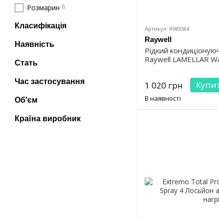
8
Розмарин
Класифікація
Артикул: RW0084
Raywell
Наявність
Рідкий кондиціонуюч
Raywell LAMELLAR W
Стать
Час застосування
Купи
1 020 грн
В наявності
Об'єм
Країна виробник