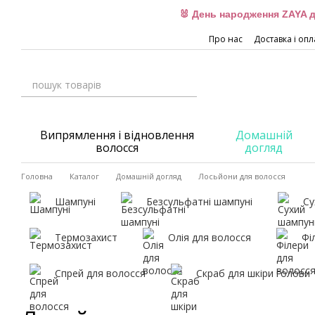
Перейти до основного контенту
🐰 День народження ZAYA д
Про нас
Доставка і опл
Випрямлення і відновлення
Домашній
волосся
догляд
Головна
Каталог
Домашній догляд
Лосьйони для волосся
Шампуні
Безсульфатні шампуні
Су
Термозахист
Олія для волосся
Фі
Спрей для волосся
Скраб для шкіри голови