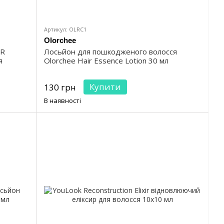
Артикул: OLRC1
Olorchee
ER
Лосьйон для пошкодженого волосся
я
Olorchee Hair Essence Lotion 30 мл
Купити
130 грн
В наявності