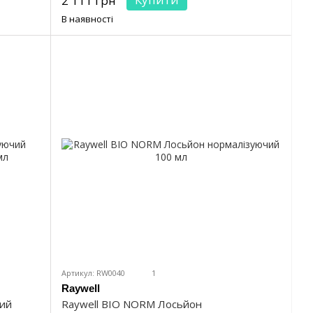
2 111 грн
В наявності
Артикул: RW0040
1
Raywell
чий
Raywell BIO NORM Лосьйон