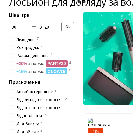
Лосьйон для догляду за в
Ціна, грн
Від Ціна, грн
До Ціна, грн
ОК
7
Ліквідація
4
Розпродаж
1
Разом дешевше!
4
з промо
−20%
PARTY20
2
з промо
−15%
GLOW15
Призначення
1
Антибактеріальне
32
Від випадіння волосся
3
Від посічення волосся
25
Відновлення
7
Для блиску
4
Для об'єму
−15%