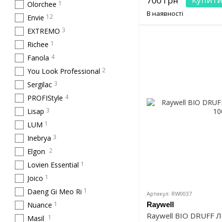
700 грн
1
Olorchee
В наявності
12
Envie
3
EXTREMO
1
Richee
4
Fanola
2
You Look Professional
3
Sergilac
4
PROFIStyle
3
Lisap
1
LUM
3
Inebrya
2
Elgon
1
Lovien Essential
1
Joico
1
Daeng Gi Meo Ri
Артикул: RW0037
1
Nuance
Raywell
Raywell BIO DRUFF Л
1
Masil