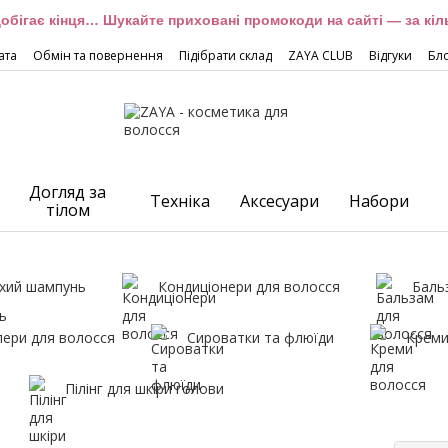
обігає кінця… Шукайте приховані промокоди на сайті — за кіль
ата
Обмін та повернення
Підібрати склад
ZAYA CLUB
Відгуки
Бл
Догляд за
Техніка
Аксесуари
Набори
тілом
хий шампунь
Кондиціонери для волосся
Баль
лери для волосся
Сироватки та флюїди
Креми
Пілінг для шкіри голови