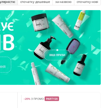
улярністю
спочатку дешевше
за назвою
спочатку нові
З ПРОМО
−20%
PARTY20