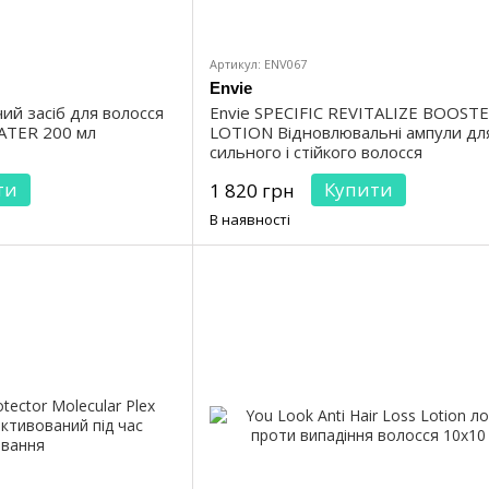
Артикул: ENV067
Envie
ий засіб для волосся
Envie SPECIFIC REVITALIZE BOOST
ATER 200 мл
LOTION Відновлювальні ампули дл
сильного і стійкого волосся
ти
Купити
1 820 грн
В наявності