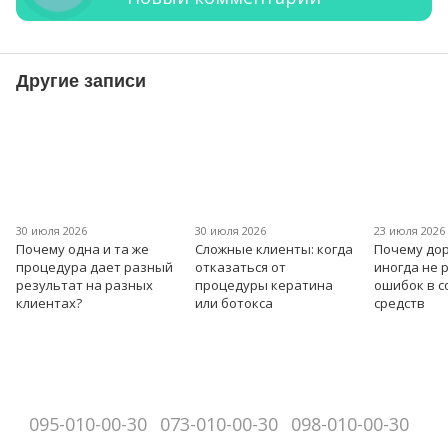
Другие записи
30 июля 2026
30 июля 2026
23 июля 2026
Почему одна и та же
Сложные клиенты: когда
Почему дор
процедура дает разный
отказаться от
иногда не 
результат на разных
процедуры кератина
ошибок в 
клиентах?
или ботокса
средств
095-010-00-30
073-010-00-30
098-010-00-30