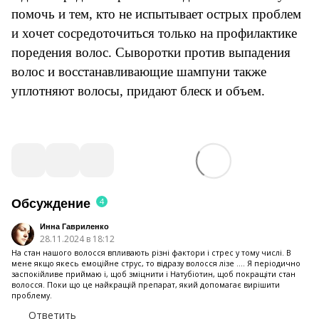
помочь и тем, кто не испытывает острых проблем
и хочет сосредоточиться только на профилактике
поредения волос. Сыворотки против выпадения
волос и восстанавливающие шампуни также
уплотняют волосы, придают блеск и объем.
4
Обсуждение
Инна Гавриленко
28.11.2024 в 18:12
На стан нашого волосся впливають різні фактори і стрес у тому числі. В
мене якщо якесь емоційне струс, то відразу волосся лізе .... Я періодично
заспокiйливе приймаю i, щоб зміцнити i Натубіотин, щоб покращiти стан
волосся. Поки що це найкращій препарат, який допомагає вирішити
проблему.
Ответить