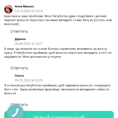
Анна Манько
16.10.2024 в 10:24
Була така ж сама проблема. Мені Натубіотин дуже сподобався i допомiг.
Нарешті волосся перестало пасмами випадати і я вже бачу як ростуть нові
волоски)))
Ответить
Дарина
28.06.2023 в 14:27
Я знаю, що вітаміни на основі біотину сприятливо впливають на жіночу
красу. Я Натубіотин приймала, щоб волосся перестало випадати, а нігті не
шарувалося. Мені допомогли ці пігулки.
Ответить
Ольга
03.05.2023 в 20:28
Я останній раз Натубіотин приймала, щоб підживити волосся і покращити
його стан. Зараз шевелюра здоровіша, зменшилося випадання і ламкість
волосся.
Ответить
Новый комментарий