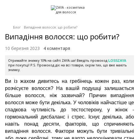
Блог
Випадіння волосся: що робити?
Випадіння волосся: що робити?
10 березня 2023
4 коментаря
Отримайте знижку 10% на сайті ZAYA.ua! Введіть промокод
LOSSZAYA
при покупці! P.S. Промокод діє на всі товари, окрім тих, що вже мають
знижку.
Ви із жахом дивитесь на гребінець кожен раз, коли
розчісуєте волосся? На вашій подушці залишається
більше волосся, ніж зазвичай? Причин випадіння
волосся може бути декілька. У чоловіків найчастіше це
спадкова чутливість до тестостерону, у жінок -
гормональний дисбаланс і стрес. Існує декілька, або
навіть понад десяти, факторів, що спричиняють
випадіння волосся. Фактори можуть бути тривіальні
або дуже серйозні, тому не варто недооцінювати стан