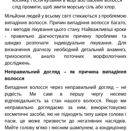
косинку. Після купання в морі або басейні волосся
слід промити, щоб змити морську сіль або хлор.
Мільйони людей у всьому світі стикаються з проблемою
випадіння волосся. Причин випадіння волосся багато,
як і методів лікування цього стану. Найважливіші кроки
- правильно діагностувати причину проблеми та
швидко розпочати індивідуальне лікування. Для
визначення діагнозу необхідний детальний анамнез,
трихоскопія, аналіз поточних морфологічних
досліджень.
Неправильний догляд – як причина випадіння
волосся
Випадіння волосся через неправильний догляд – не
рідкість. Ми самі в першу чергу несемо
відповідальність за стан нашого волосся. Якщо ми
неправильно доглядаємо за ним, використовуємо
косметичні засоби, які не підходять типу шкіри голови і
пасм, це може призвести до негативних наслідків.
Мийте голову м'яко і якісним шампунем, а кондиціонер