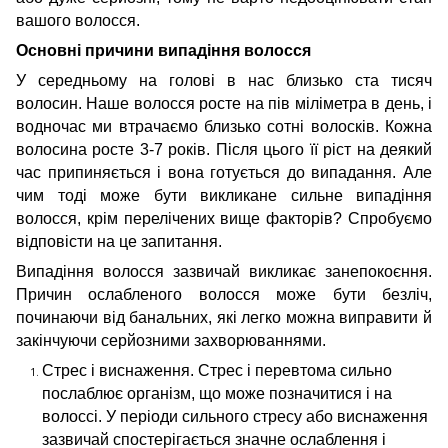
вашого волосся.
Основні причини випадіння волосся
У середньому на голові в нас близько ста тисяч
волосин. Наше волосся росте на пів міліметра в день, і
водночас ми втрачаємо близько сотні волосків. Кожна
волосина росте 3-7 років. Після цього її ріст на деякий
час припиняється і вона готується до випадання. Але
чим тоді може бути викликане сильне випадіння
волосся, крім перелічених вище факторів? Спробуємо
відповісти на це запитання.
Випадіння волосся зазвичай викликає занепокоєння.
Причин ослабленого волосся може бути безліч,
починаючи від банальних, які легко можна виправити й
закінчуючи серйозними захворюваннями.
Стрес і виснаження. Стрес і перевтома сильно
послаблює організм, що може позначитися і на
волоссі. У періоди сильного стресу або виснаження
зазвичай спостерігається значне ослаблення і