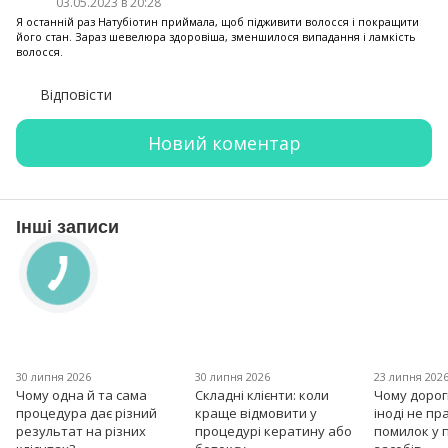
03.05.2023 в 20:28
Я останній раз Натубіотин приймала, щоб підживити волосся і покращити
його стан. Зараз шевелюра здоровіша, зменшилося випадання і ламкість
волосся.
Відповісти
Новий коментар
Інші записи
30 липня 2026
30 липня 2026
23 липня 202
Чому одна й та сама
Складні клієнти: коли
Чому дорог
процедура дає різний
краще відмовити у
іноді не пр
результат на різних
процедурі кератину або
помилок у 