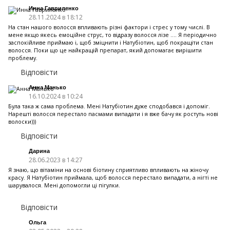
Инна Гавриленко
28.11.2024 в 18:12
На стан нашого волосся впливають різні фактори і стрес у тому числі. В
мене якщо якесь емоційне струс, то відразу волосся лізе .... Я періодично
заспокiйливе приймаю i, щоб зміцнити i Натубіотин, щоб покращiти стан
волосся. Поки що це найкращій препарат, який допомагає вирішити
проблему.
Відповісти
Анна Манько
16.10.2024 в 10:24
Була така ж сама проблема. Мені Натубіотин дуже сподобався i допомiг.
Нарешті волосся перестало пасмами випадати і я вже бачу як ростуть нові
волоски)))
Відповісти
Дарина
28.06.2023 в 14:27
Я знаю, що вітаміни на основі біотину сприятливо впливають на жіночу
красу. Я Натубіотин приймала, щоб волосся перестало випадати, а нігті не
шарувалося. Мені допомогли ці пігулки.
Відповісти
Ольга