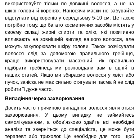
використовуйте тільки по довжині волосся, а не на
шкірі голови й коренях. Наносячи маски не забувайте
відступати від коренів у середньому 5-10 см. Це також
потрібно тому, що багато косметичних засобів містять у
своєму складі жирні спирти та олію, які позитивно
впливають на зовнішній вигляд вашого волосся, але
можуть закупорювати шкіру голови. Також розчісувати
волосся слід за допомогою правильного гребінця,
краще використовувати масажний. Як правильно
підібрати гребінець ми розповідали вам в одній із
наших статей. Якщо ми збираємо волосся у хвіст або
пучок, зачіска не має сильно стягувати пасма й не слід
робити її дуже часто.
Випадіння через захворювання
Досить часто причиною випадіння волосся являються
захворювання. У цьому випадку, не займайтесь
самолікуванням, а обов’язково здайте всі необхідні
аналізи та зверніться до спеціаліста, це може бути
терапевт або трихолог. Це необхідно для того, щоб