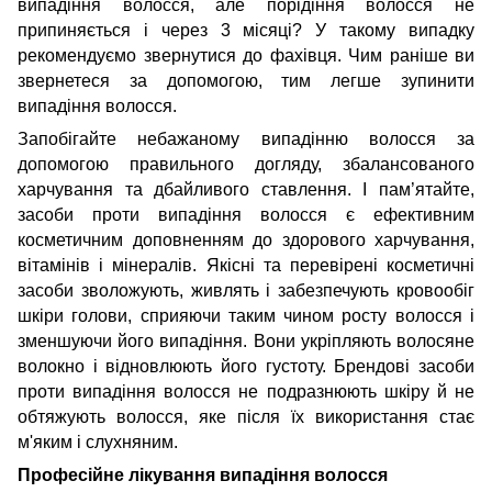
випадіння волосся, але порідіння волосся не
припиняється і через 3 місяці? У такому випадку
рекомендуємо звернутися до фахівця. Чим раніше ви
звернетеся за допомогою, тим легше зупинити
випадіння волосся.
Запобігайте небажаному випадінню волосся за
допомогою правильного догляду, збалансованого
харчування та дбайливого ставлення. І пам’ятайте,
засоби проти випадіння волосся є ефективним
косметичним доповненням до здорового харчування,
вітамінів і мінералів. Якісні та перевірені косметичні
засоби зволожують, живлять і забезпечують кровообіг
шкіри голови, сприяючи таким чином росту волосся і
зменшуючи його випадіння. Вони укріпляють волосяне
волокно і відновлюють його густоту. Брендові засоби
проти випадіння волосся не подразнюють шкіру й не
обтяжують волосся, яке після їх використання стає
м'яким і слухняним.
Професійне лікування випадіння волосся