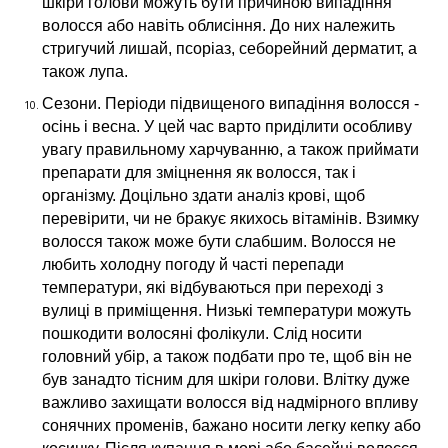
шкіри голови можуть бути причиною випадіння
волосся або навіть облисіння. До них належить
стригучий лишай, псоріаз, себорейний дерматит, а
також лупа.
Сезони. Періоди підвищеного випадіння волосся -
осінь і весна. У цей час варто приділити особливу
увагу правильному харчуванню, а також приймати
препарати для зміцнення як волосся, так і
організму. Доцільно здати аналіз крові, щоб
перевірити, чи не бракує якихось вітамінів. Взимку
волосся також може бути слабшим. Волосся не
любить холодну погоду й часті перепади
температури, які відбуваються при переході з
вулиці в приміщення. Низькі температури можуть
пошкодити волосяні фолікули. Слід носити
головний убір, а також подбати про те, щоб він не
був занадто тісним для шкіри голови. Влітку дуже
важливо захищати волосся від надмірного впливу
сонячних променів, бажано носити легку кепку або