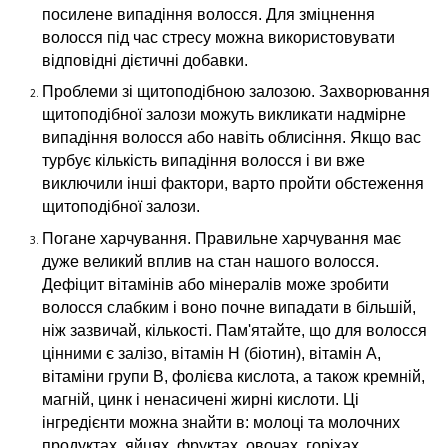
посилене випадіння волосся. Для зміцнення
волосся під час стресу можна використовувати
відповідні дієтичні добавки.
Проблеми зі щитоподібною залозою. Захворювання
щитоподібної залози можуть викликати надмірне
випадіння волосся або навіть облисіння. Якщо вас
турбує кількість випадіння волосся і ви вже
виключили інші фактори, варто пройти обстеження
щитоподібної залози.
Погане харчування. Правильне харчування має
дуже великий вплив на стан нашого волосся.
Дефіцит вітамінів або мінералів може зробити
волосся слабким і воно почне випадати в більшій,
ніж зазвичай, кількості. Пам'ятайте, що для волосся
цінними є залізо, вітамін Н (біотин), вітамін А,
вітаміни групи В, фолієва кислота, а також кремній,
магній, цинк і ненасичені жирні кислоти. Ці
інгредієнти можна знайти в: молоці та молочних
продуктах, яйцях, фруктах, овочах, горіхах,