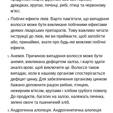
дріжджах, крупах, печінці, рибі, птиці та червоному
м'ясі.
Побічні ефекти ліків. Варто пам'ятати, що випадіння
волосся може бути викликане побічними ефектами
деяких лікарських препаратів. Тому важливо читати
інструкції до ліків, які ви приймаєте, щоб запобігти
або, принаймні, знати про будь-які можливі побічні
ефекти.
Анемія. Причиною випадіння волосся може бути
анемія, викликана дефіцитом заліза, і варто здати
аналіз крові, щоб виключити це. Волосся також
випадає, коли в нашому організмі спостерігається
дефіцит цинку. Для забезпечення організму цинком
бажано доповнити раціон рибою, птицею,
нежирним м'ясом, крупами і хлібом грубого помелу.
До продуктів, багатих на залізо, належать печінка,
зелені овочі та пшеничний хліб.
Андрогенна алопеція. Андрогенетична алопеція