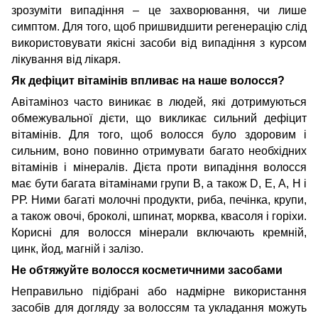
зрозуміти випадіння – це захворювання, чи лише
симптом. Для того, щоб пришвидшити регенерацію слід
використовувати якісні засоби від випадіння з курсом
лікування від лікаря.
Як дефіцит вітамінів впливає на наше волосся?
Авітаміноз часто виникає в людей, які дотримуються
обмежувальної дієти, що викликає сильний дефіцит
вітамінів. Для того, щоб волосся було здоровим і
сильним, воно повинно отримувати багато необхідних
вітамінів і мінералів. Дієта проти випадіння волосся
має бути багата вітамінами групи В, а також D, Е, А, Н і
РР. Ними багаті молочні продукти, риба, печінка, крупи,
а також овочі, броколі, шпинат, морква, квасоля і горіхи.
Корисні для волосся мінерали включають кремній,
цинк, йод, магній і залізо.
Не обтяжуйте волосся косметичними засобами
Неправильно підібрані або надмірне використання
засобів для догляду за волоссям та укладання можуть