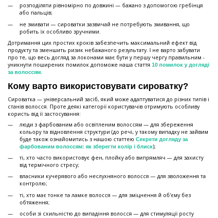
розподіляти рівномірно по довжині — бажано з допомогою гребінця
або пальців;
не змивати — сироватки зазвичай не потребують змивання, що
робить їх особливо зручними.
Дотримання цих простих кроків забезпечить максимальний ефект від
продукту та зменшить ризик небажаного результату. І не варто забувати
про те, що весь догляд за локонами має бути у першу чергу правильним -
уникнути поширених помилок допоможе наша стаття
10 помилок у догляді
.
за волоссям
Кому варто використовувати сироватку?
Сироватка — універсальний засіб, який може адаптуватися до різних типів і
станів волосся. Проте деякі категорії користувачів отримують особливу
користь від її застосування:
люди з фарбованим або освітленим волоссям — для збереження
кольору та відновлення структури (до речі, у такому випадку не зайвим
буде також ознайомитись з нашою статтею
Секрети догляду за
);
фарбованим волоссям: як зберегти колір і блиск
ті, хто часто використовує фен, плойку або випрямляч — для захисту
від термічного стресу;
власники кучерявого або неслухняного волосся — для зволоження та
контролю;
ті, хто має тонке та ламке волосся — для зміцнення й об'єму без
обтяження;
особи зі схильністю до випадіння волосся — для стимуляції росту