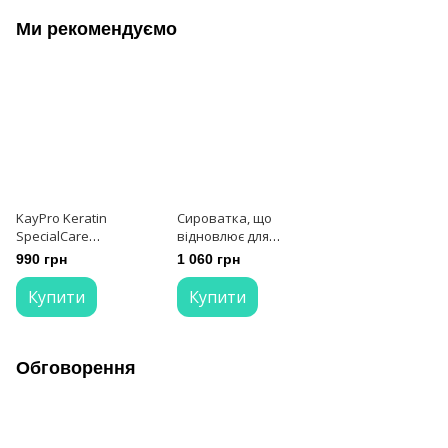
Ми рекомендуємо
KayPro Keratin
Сироватка, що
SpecialCare
відновлює для
Сироватка з
кінчиків волосся
990 грн
1 060 грн
кератином 100 мл
Erayba N15 Nutriactive
Instant Serum
Купити
Купити
Advansed Nourishing
100 мл
Обговорення