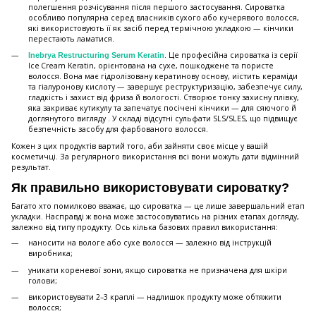
полегшення розчісування після першого застосування. Сироватка
особливо популярна серед власників сухого або кучерявого волосся,
які використовують її як засіб перед термічною укладкою — кінчики
перестають ламатися.
. Це професійна сироватка із серії
Inebrya Restructuring Serum Keratin
Ice Cream Keratin, орієнтована на сухе, пошкоджене та пористе
волосся. Вона має гідролізовану кератинову основу, иістить кераміди
та гіалуронову кислоту — завершує реструктуризацію, забезпечує силу,
гладкість і захист від фриза й вологості. Створює тонку захисну плівку,
яка закриває кутикулу та запечатує посічені кінчики — для сяючого й
доглянутого вигляду . У складі відсутні сульфати SLS/SLES, що підвищує
безпечність засобу для фарбованого волосся.
Кожен з цих продуктів вартий того, аби зайняти своє місце у вашій
косметичці. За регулярного використання всі вони можуть дати відмінний
результат.
Як правильно використовувати сироватку?
Багато хто помилково вважає, що сироватка — це лише завершальний етап
укладки. Насправді ж вона може застосовуватись на різних етапах догляду,
залежно від типу продукту. Ось кілька базових правил використання:
наносити на вологе або сухе волосся — залежно від інструкцій
виробника;
уникати кореневої зони, якщо сироватка не призначена для шкіри
голови;
використовувати 2–3 краплі — надлишок продукту може обтяжити
волосся;