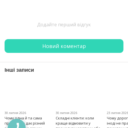
Додайте перший відгук
Новий коментар
Інші записи
30 липня 2026
30 липня 2026
23 липня 202
Чому одна й та сама
Складні клієнти: коли
Чому дорог
процедура дає різний
краще відмовити у
іноді не пр