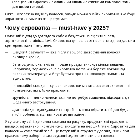
(спеціальні сироватки з оліями чи іншими активними компонентами
для шкіри голови).
Отже, незалежно від типу волосся, завжди можна знайти сироватку, яка буде
«працювати» саме на ваш результат.
Чому сироватка — must-have у 2025?
Сучасний підхід до догляду за собою базується на ефективності,
адаптивності та мінімалізмі. Сироватка для волосся повністю відповідає цим
критеріям, адже її вирізняє:
швидкий результат — вже після першого застосування волосся
виглядає краще;
багатофункціональність — один продукт виконує кілька завдань,
наприклад, термозахисна сироватка не тільки береже локони від
високих температур, а й турбується про них, зволожує, живить та
відновлює;
інноваційні склади — сучасні сироватки містять високотехнологічні
комплекси, які дійсно працюють;
зручність — легко наноситься, не потребує змивання, підходить для
щоденного застосування;
адаптація до індивідуальних потреб — можна обрати засіб для будь-
якої проблеми: від тьмяності до випадіння.
У сучасному світі, де кожна хвилина на рахунку, продукти, які працюють
швидко, ефективно і комплексно, виходять на перший план. Сироватка для
волосся — саме такий засіб. Це потужний інструмент у догляді, який при
правильному виборі та застосуванні здатен змінити стан волосся