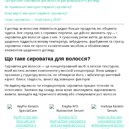
Професійні сироватки для волосся для домашнього догляду
Як правильно використовувати сироватку?
Кому варто використовувати сироватку?
Чому сироватка — must-have у 2025?
У догляді за волоссям з’являється дедалі більше продуктів, які обіцяють
чудеса. Але серед них є справжні перлини, що дійсно змінюють гру — і
сироватка для волосся одна з них. У сучасному ритмі життя, де волосся
щоденно піддається впливу температур, забруднень, фарбування та стресу,
сироватка стала не просто косметичним засобом, а обов’язковим
елементом щоденного догляду.
Що таке сироватка для волосся?
Сироватка для волосся — це концентрований засіб із легкою текстурою,
який містить активні компоненти у високій концентрації. Вона швидко
проникає у структуру волосся, не обтяжуючи його, і забезпечує миттєвий
ефект: блиск, гладкість, захист від зовнішніх факторів.
На відміну від масок чи кондиціонерів, сироватка працює точково та
інтенсивно. Залежно від складу, вона може зволожувати, відновлювати,
живити, захищати від термічного впливу або стимулювати ріст волосся.
KayPro Keratin
Erayba N15
Inebrya Keratin
SpecialCare
Nutriactive сироватка
сироватка для
сироватка з
для кінчиків волосся
відновлення волосся