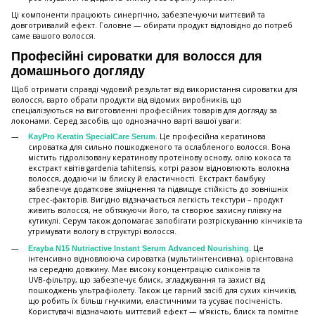
Ці компоненти працюють синергічно, забезпечуючи миттєвий та
довготривалий ефект. Головне — обирати продукт відповідно до потреб
саме вашого волосся.
Професійні сироватки для волосся для
домашнього догляду
Щоб отримати справді чудовий результат від використання сироватки для
волосся, варто обрати продукти від відомих виробників, що
спеціалізуються на виготовленні професійних товарів для догляду за
локонами. Серед засобів, що однозначно варті вашої уваги:
. Це професійна кератинова
KayPro Keratin SpecialCare Serum
сироватка для сильно пошкодженого та ослабленого волосся. Вона
містить гідролізовану кератинову протеїнову основу, олію кокоса та
екстракт квітів gardenia tahitensis, котрі разом відновлюють волокна
волосся, додаючи їм блиску й еластичності. Екстракт бамбуку
забезпечує додаткове зміцнення та підвищує стійкість до зовнішніх
стрес-факторів. Вигідно відзначається легкість текстури – продукт
живить волосся, не обтяжуючи його, та створює захисну плівку на
кутикулі. Серум також допомагає запобігати розтріскуванню кінчиків та
утримувати вологу в структурі волосся.
. Це
Erayba N15 Nutriactive Instant Serum Advanced Nourishing
інтенсивно відновлююча сироватка (мультиінтенсивна), орієнтована
на середню довжину. Має високу концентрацію силіконів та
UVB‑фільтру, що забезпечує блиск, згладжування та захист від
пошкоджень ультрафіолету. Також це гарний засіб для сухих кінчиків,
що робить їх більш гнучкими, еластичними та усуває посіченість.
Користувачі відзначають миттєвий ефект — м’якість, блиск та помітне