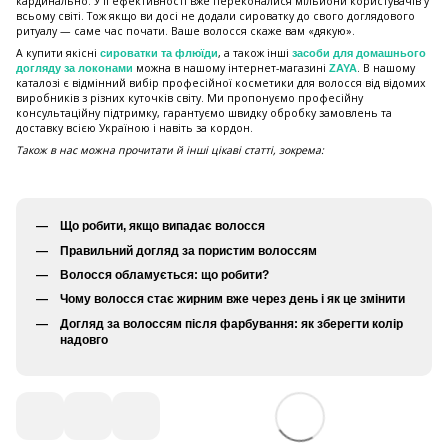
кардинально. У її ефективності вже переконалися мільйони користувачів у
всьому світі. Тож якщо ви досі не додали сироватку до свого доглядового
ритуалу — саме час почати. Ваше волосся скаже вам «дякую».
А купити якісні
, а також інші
сироватки та флюїди
засоби для домашнього
можна в нашому інтернет-магазині
. В нашому
догляду за локонами
ZAYA
каталозі є відмінний вибір професійної косметики для волосся від відомих
виробників з різних куточків світу. Ми пропонуємо професійну
консультаційну підтримку, гарантуємо швидку обробку замовлень та
доставку всією Україною і навіть за кордон.
Також в нас можна прочитати й інші цікаві статті, зокрема:
Що робити, якщо випадає волосся
Правильний догляд за пористим волоссям
Волосся обламується: що робити?
Чому волосся стає жирним вже через день і як це змінити
Догляд за волоссям після фарбування: як зберегти колір
надовго