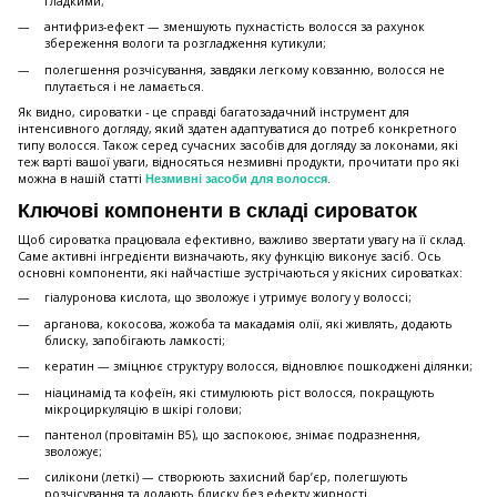
гладкими;
антифриз-ефект — зменшують пухнастість волосся за рахунок
збереження вологи та розгладження кутикули;
полегшення розчісування, завдяки легкому ковзанню, волосся не
плутається і не ламається.
Як видно, сироватки - це справді багатозадачний інструмент для
інтенсивного догляду, який здатен адаптуватися до потреб конкретного
типу волосся. Також серед сучасних засобів для догляду за локонами, які
теж варті вашої уваги, відносяться незмивні продукти, прочитати про які
можна в нашій статті
.
Незмивні засоби для волосся
Ключові компоненти в складі сироваток
Щоб сироватка працювала ефективно, важливо звертати увагу на її склад.
Саме активні інгредієнти визначають, яку функцію виконує засіб. Ось
основні компоненти, які найчастіше зустрічаються у якісних сироватках:
гіалуронова кислота, що зволожує і утримує вологу у волоссі;
арганова, кокосова, жожоба та макадамія олії, які живлять, додають
блиску, запобігають ламкості;
кератин — зміцнює структуру волосся, відновлює пошкоджені ділянки;
ніацинамід та кофеїн, які стимулюють ріст волосся, покращують
мікроциркуляцію в шкірі голови;
пантенол (провітамін В5), що заспокоює, знімає подразнення,
зволожує;
силікони (леткі) — створюють захисний бар’єр, полегшують
розчісування та додають блиску без ефекту жирності.