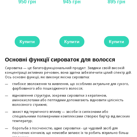
кератином 100 мл
100 мл
950 грн
945 грн
895 грн
Купити
Купити
Купити
Основні функції сироваток для волосся
Сироватка — це багатофункціональний продукт. Завдяки своїй високій
концентрації активних речовин, вона здатна забезпечити цілий спектр дій.
Ось основні функції, які виконує якісна сироватка:
глибоке зволоження та живлення, що особливо актуальне для сухого,
фарбованого або пошкодженого волосся;
відновлення структури, зокрема сироватки з кератином,
амінокислотами або пептидами допомагають відновити цілісність
волосяного стрижня;
захист від термічного впливу — засоби із силіконами або
спеціальними полімерними комплексами створює бар’єр від високих
температур;
боротьба з посіченістю, адже сироватки - це чудовий засіб для
посічених кінчиків, що немовби запаює їх та робить візуально більш