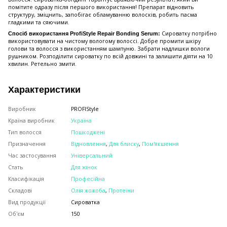
помітите одразу після першого використання! Препарат відновить
структуру, зміцнить, запобігає обламуванню волосків, робить пасма
гладкими та сяючими.
Сироватку потрібно
Спосіб використання ProfiStyle Repair Bonding Serum:
використовувати на чистому вологому волоссі. Добре промити шкіру
голови та волосся з використанням шампуню. Забрати надлишки вологи
рушником. Розподілити сироватку по всій довжині та залишити діяти на 10
хвилин. Ретельно змити.
Характеристики
Виробник
PROFIStyle
Країна виробник
Україна
Тип волосся
Пошкоджені
Призначення
Відновлення
,
Для блиску
,
Пом'якшення
Час застосування
Універсальний
Стать
Для жінок
Класифікація
Професійна
Складові
Олія жожоба
,
Протеїни
Вид продукції
Сироватка
Об'єм
150