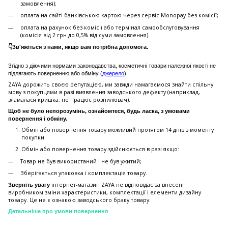
замовлення);
оплата на сайті банківською картою через сервіс Monopay без комісії;
оплата на рахунок без комісії або термінал самообслуговування
(комісія від 2 грн до 0,5% від суми замовлення).
👇Зв'яжіться з нами, якщо вам потрібна допомога.
Згідно з діючими нормами законодавства, косметичні товари належної якості не
підлягають поверненню або обміну (
джерело
)
ZAYA дорожить своєю репутацією, ми завжди намагаємося знайти спільну
мову з покупцями в разі виявлення заводського дефекту (наприклад,
зламалася кришка, не працює розпилювач).
Щоб не було непорозумінь, ознайомтеся, будь ласка, з умовами
повернення і обміну.
Обмін або повернення товару можливий протягом 14 днів з моменту
покупки.
Обмiн або повернення товару здійснюється в разі якщо:
Товар не був використаний і не був ужитий;
Зберiгається упаковка і комплектація товару.
інтернет-магазин ZAYA не відповідає за внесені
Зверніть увагу
виробником зміни характеристики, комплектації і елементи дизайну
товару. Це не є ознакою заводського браку товару.
Детальніше про умови повернення