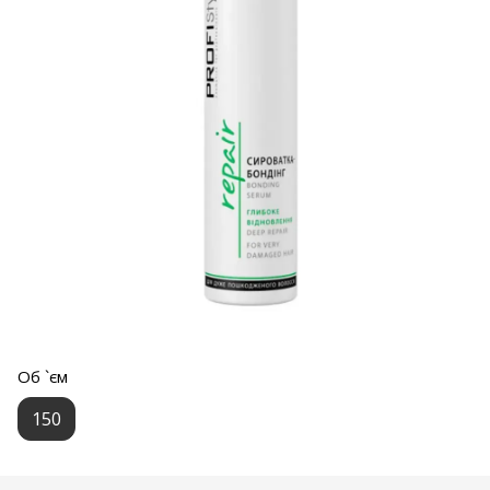
Об `єм
150