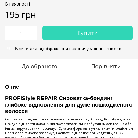
В наявності
195 грн
Купити
Ввійти
для відображення накопичувальної знижки
%
До обраного
Порівняти
Опис
PROFIStyle REPAIR Сироватка-бондинг
глибоке відновлення для дуже пошкодженого
волосся
Сироватка-бондинг для пошкодженого волосся від бренду ProfiStyle здатна
швидко відновити локони, які постраждали від фарбування, освітлення або
інших перукарських процедур. Сучасна формула з унікальним інгредієнтом
FiberHance глибоко зволожує, насичує, відновлює пошкоджені ділянки
волосся. Сироватка-бондинг гарантує вражаючий результат, який ви